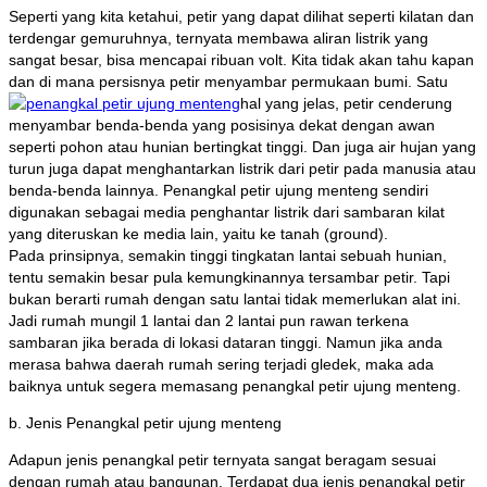
Seperti yang kita ketahui, petir yang dapat dilihat seperti kilatan dan
terdengar gemuruhnya, ternyata membawa aliran listrik yang
sangat besar, bisa mencapai ribuan volt. Kita tidak akan tahu kapan
dan di mana persisnya petir menyambar permukaan bumi. Satu
hal yang jelas, petir cenderung
menyambar benda-benda yang posisinya dekat dengan awan
seperti pohon atau hunian bertingkat tinggi. Dan juga air hujan yang
turun juga dapat menghantarkan listrik dari petir pada manusia atau
benda-benda lainnya. Penangkal petir ujung menteng sendiri
digunakan sebagai media penghantar listrik dari sambaran kilat
yang diteruskan ke media lain, yaitu ke tanah (ground).
Pada prinsipnya, semakin tinggi tingkatan lantai sebuah hunian,
tentu semakin besar pula kemungkinannya tersambar petir. Tapi
bukan berarti rumah dengan satu lantai tidak memerlukan alat ini.
Jadi rumah mungil 1 lantai dan 2 lantai pun rawan terkena
sambaran jika berada di lokasi dataran tinggi. Namun jika anda
merasa bahwa daerah rumah sering terjadi gledek, maka ada
baiknya untuk segera memasang penangkal petir ujung menteng.
b. Jenis Penangkal petir ujung menteng
Adapun jenis penangkal petir ternyata sangat beragam sesuai
dengan rumah atau bangunan. Terdapat dua jenis penangkal petir