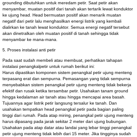
grounding dibutuhkan untuk meredam petir. Saat petir akan
menyambar, muatan positif dari tanah akan tertarik lewat konduktor
ke ujung head. Head bermuatan positif akan menarik muatan
negatif dari petir lalu menghasilkan energi listrik yang kembali
dialirkan ke tanah lewat konduktor. Semua energi negatif tersebut
akan dinetralkan oleh muatan positif di tanah sehingga tidak
menyambar ke mana-mana.
5. Proses instalasi anti petir
Pada saat sudah membeli atau membuat, perhatikan tahapan
instalasi penangkalpetir untuk rumah berikut ini:
Harus dipastikan komponen sistem penangkal petir ujung menteng
terpasang erat dan sempurna. Pemasangan yang tidak sempurna
menyebabkan sistem penangkal petir ujung menteng tidak bekerja
efektif dan rusak ketika tersambar petir. Usahakan tanam ground
hingga kedalaman air tanah atau hingga mencapai area basah.
Tujuannya agar listrik petir langsung tersalur ke tanah. Dan
usahakan tempatkan head penangkal petir pada bagian paling
tinggi dari rumah. Pada atap miring, penangkal petir ujung menteng
harus dipasang pada jarak sekitar 2 meter dari ujung bubungan.
Usahakan pada atap datar atau landai yang lebar tinggi penangkal
petir ujung menteng tidak lebih dari 15 meter. Jika tingginya sudah