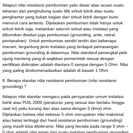
Adapun nilai resistansi pembumian yaitu dasar atau acuan suatu
tahanan dari penghubung suatu titik sirkuit listrik atau suatu
penghantar yang bukan bagian dari sirkuit listrik dengan bumi
menurut cara tertentu. Dijelaskan pembumian tidak hanya untuk
sirkuit listrik saja, melainkan seluruh sirkuit atau instalasi yang
dibumikan disebut juga pembumian (grounding, arde, netral,
pentanahan). Untuk pembumian sendiri terdiri dari beberapa
macam, tergantung jenis instalasi yang terdapat pemasangan
pembumian grounding di dalamnya. Nilai standard penangkal petir
ujung menteng yang di wajibkan pemerintah sesuai dengan
sertifikasi disknaker adalah diantara 0 sampai dengan 5 Ohm. Nilai
yang paling direkomenadasikan adalah di bawah 1 Ohm.
8. Berapa standar nilai resistansi pembumian (nilai resistansi
grounding) ?
Adapun nilai standar mengacu pada persyaratan umum instalasi
listrik atau PUIL 2000 (peraturan yang sesuai dan berlaku hingga
saat ini) yaitu kurang dari atau sama dengan 5 (lima) ohm.
Dijelaskan bahwa nilai sebesar 5 ohm merupakan nilai maksimal
atau batas tertinggi dari hasil resistansi pembumian (grounding)
yang masih bisa ditoleransi. Nilai yang berada pada range 0 ohm –
5 ohm adalah nilai aman dari suatu instalasi pembumian grounding.