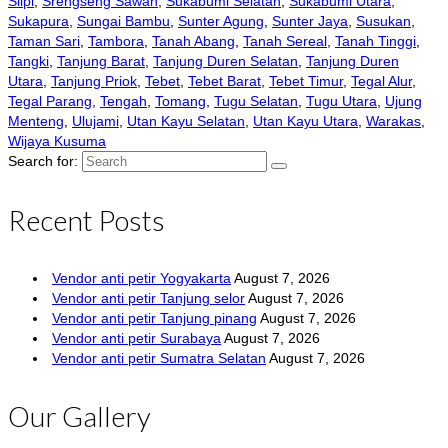
Slipi
,
Srengseng Sawah
,
Sukabumi Selatan
,
Sukabumi Utara
,
Sukapura
,
Sungai Bambu
,
Sunter Agung
,
Sunter Jaya
,
Susukan
,
Taman Sari
,
Tambora
,
Tanah Abang
,
Tanah Sereal
,
Tanah Tinggi
,
Tangki
,
Tanjung Barat
,
Tanjung Duren Selatan
,
Tanjung Duren
Utara
,
Tanjung Priok
,
Tebet
,
Tebet Barat
,
Tebet Timur
,
Tegal Alur
,
Tegal Parang
,
Tengah
,
Tomang
,
Tugu Selatan
,
Tugu Utara
,
Ujung
Menteng
,
Ulujami
,
Utan Kayu Selatan
,
Utan Kayu Utara
,
Warakas
,
Wijaya Kusuma
Search for:
Recent Posts
Vendor anti petir Yogyakarta
August 7, 2026
Vendor anti petir Tanjung selor
August 7, 2026
Vendor anti petir Tanjung pinang
August 7, 2026
Vendor anti petir Surabaya
August 7, 2026
Vendor anti petir Sumatra Selatan
August 7, 2026
Our Gallery