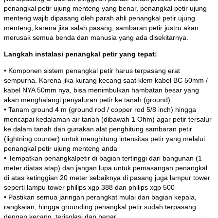
penangkal petir ujung menteng yang benar, penangkal petir ujung
menteng wajib dipasang oleh parah ahli penangkal petir ujung
menteng, karena jika salah pasang, sambaran petir justru akan
merusak semua benda dan manusia yang ada disekitarnya.
Langkah instalasi penangkal petir yang tepat:
• Komponen sistem penangkal petir harus terpasang erat
sempurna. Karena jika kurang kecang saat klem kabel BC 50mm /
kabel NYA 50mm nya, bisa menimbulkan hambatan besar yang
akan menghalangi penyaluran petir ke tanah (ground)
• Tanam ground 4 m (ground rod / copper rod 5/8 inch) hingga
mencapai kedalaman air tanah (dibawah 1 Ohm) agar petir tersalur
ke dalam tanah dan gunakan alat penghitung sambaran petir
(lightning counter) untuk menghitung intensitas petir yang melalui
penangkal petir ujung menteng anda
• Tempatkan penangkalpetir di bagian tertinggi dari bangunan (1
meter diatas atap) dan jangan lupa untuk pemasangan penangkal
di atas ketinggian 20 meter sebaiknya di pasang juga lampur tower
seperti lampu tower philips xgp 388 dan philips xgp 500
• Pastikan semua jaringan perangkat mulai dari bagian kepala,
rangkaian, hingga grounding penangkal petir sudah terpasang
dengan kecang, terisolasi dan benar