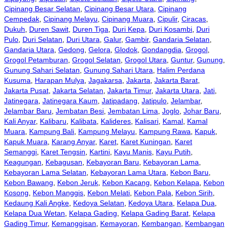
Cipinang Besar Selatan
,
Cipinang Besar Utara
,
Cipinang
Cempedak
,
Cipinang Melayu
,
Cipinang Muara
,
Cipulir
,
Ciracas
,
Dukuh
,
Duren Sawit
,
Duren Tiga
,
Duri Kepa
,
Duri Kosambi
,
Duri
Pulo
,
Duri Selatan
,
Duri Utara
,
Galur
,
Gambir
,
Gandaria Selatan
,
Gandaria Utara
,
Gedong
,
Gelora
,
Glodok
,
Gondangdia
,
Grogol
,
Grogol Petamburan
,
Grogol Selatan
,
Grogol Utara
,
Guntur
,
Gunung
,
Gunung Sahari Selatan
,
Gunung Sahari Utara
,
Halim Perdana
Kusuma
,
Harapan Mulya
,
Jagakarsa
,
Jakarta
,
Jakarta Barat
,
Jakarta Pusat
,
Jakarta Selatan
,
Jakarta Timur
,
Jakarta Utara
,
Jati
,
Jatinegara
,
Jatinegara Kaum
,
Jatipadang
,
Jatipulo
,
Jelambar
,
Jelambar Baru
,
Jembatan Besi
,
Jembatan Lima
,
Joglo
,
Johar Baru
,
Kali Anyar
,
Kalibaru
,
Kalibata
,
Kalideres
,
Kalisari
,
Kamal
,
Kamal
Muara
,
Kampung Bali
,
Kampung Melayu
,
Kampung Rawa
,
Kapuk
,
Kapuk Muara
,
Karang Anyar
,
Karet
,
Karet Kuningan
,
Karet
Semanggi
,
Karet Tengsin
,
Kartini
,
Kayu Manis
,
Kayu Putih
,
Keagungan
,
Kebagusan
,
Kebayoran Baru
,
Kebayoran Lama
,
Kebayoran Lama Selatan
,
Kebayoran Lama Utara
,
Kebon Baru
,
Kebon Bawang
,
Kebon Jeruk
,
Kebon Kacang
,
Kebon Kelapa
,
Kebon
Kosong
,
Kebon Manggis
,
Kebon Melati
,
Kebon Pala
,
Kebon Sirih
,
Kedaung Kali Angke
,
Kedoya Selatan
,
Kedoya Utara
,
Kelapa Dua
,
Kelapa Dua Wetan
,
Kelapa Gading
,
Kelapa Gading Barat
,
Kelapa
Gading Timur
,
Kemanggisan
,
Kemayoran
,
Kembangan
,
Kembangan