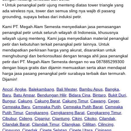
• Untuk penangkal petir ujung menteng diatas tower triangle yang
ada wireless nya, tower dan semua sling nya wajib di pasang
grounding, supaya bebas dari induksi petir.
Kami PT. Megah Alam Semesta menyediakan jasa pemasangan
penangkal petir untuk seluruh wilayah di Indonesia, khususnya
wilayah ujung menteng. Kami juga menyediakan material penangkal
petir dan kebutuhan terkait penangkal petir lainnya. Untuk
mendapatkan perkiraan harga yang akurat, disarankan untuk
menghubungi dan berkonsultasi dengan tenaga ahli jasa penangkal
petir dari PT. Megah Alam Semesta dengan no wa 087885299300
dengan biaya gratis dan dijamin memuaskan serta akan mendapat
harga jasa pasang penangkal petir surabaya terbaik dan termurah.
Dijamin!
Ancol
,
Angke
,
Balekambang
,
Bali Mester
,
Bambu Apus
,
Bangka
,
Baru
,
Batu Ampar
,
Bendungan Hilir
,
Bidara Cina
,
Bintaro
,
Bukit Duri
,
Bungur
,
Cakung
,
Cakung Barat
,
Cakung Timur
,
Cawang
,
Ceger
,
Cempaka Baru
,
Cempaka Putih
,
Cempaka Putih Barat
,
Cempaka
Putih Timur
,
Cengkareng
,
Cengkareng Barat
,
Cengkareng Timur
,
Cibubur
,
Cideng
,
Ciganjur
,
Cijantung
,
Cikini
,
Cikoko
,
Cilandak
,
Cilandak Barat
,
Cilandak Timur
,
Cilangkap
,
Cililitan
,
Cilincing
,
Cipayung
,
Cipedak
,
Cipete Selatan
,
Cipete Utara
,
Cipinang
,