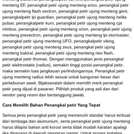
menteng EF, penangkal petir ujung menteng erico, penangkal petir
ujung menteng flash vectron, penangkal petir ujung menteng gent,
penangkalpetir lpi guardian, penangkal petir ujung menteng helita
pulsar, penangkalpetir kurn, penangkal petir ujung menteng cpt
nimbus, penangkal petir ujung menteng orion, penangkal petir ujung
menteng prevectron, penangkal petir ujung menteng lpi stormaster,
penangkal petir ujung menteng UFO, penangkalpetir viking,
penangkal petir ujung menteng zeus, penangkal petir ujung
menteng bakiral, penangkal petir ujung menteng neo flash,
penangkal petir thomas. Dengan menggunakan jenis penangkal
petir elektrostatis (radius), semakin tinggi posisi penangkal petir,
maka semakin luas jangkauan perlindungannya. Penangkal petir
ujung menteng radius lebih sesuai untuk bangunan besar dan
perkebunan sawit. Bijaksanalah dalam memilih merk penangkal
petir yang dijual di pasaran. Pilihlah produk yang asli dan dari
vendor yang resmi dan bertanggung jawab.
Cara Memilih Bahan Penangkal petir Yang Tepat
Semua jenis penangkal petir yang memenuhi standar harus terbuat
dari tembaga dan alumunium, serta penangkal petir ujung menteng
harus dilapisi bahan anti korosi serta tidak mudah karatan apalagi
jika dipasang di daerah pinggiran pantai. Untuk proses instalasi