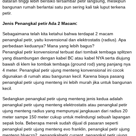
dataran tinggi lebih berisiko tersambar petir langsung, meskipun
bangunan rumah berlantai satu pun sering kali tak luput terkena
petir.
Jenis Penangkal petir Ada 2 Macam:
Sebagaimana telah kita ketahui bahwa terdapat 2 macam
penangkal petir, yaitu kovensional dan elektrostatis (radius). Apa
perbedaan keduanya? Mana yang lebih bagus?
Penangkal petir konvensional terbuat dari tombak tembaga splitzen
yang disambungan dengan kabel BC atau kabel NYA serta diujung
bawah di klem ke tombak tembaga (ground rod) yang panjang nya
4 meter. Penangkal petir ujung menteng konvensional ini cocok
digunakan di rumah atau bangunan kecil. Karena biaya pasang
penangkal petir ujung menteng ini lebih murah jika untuk bangunan
kecil.
Sedangkan penangkal petir ujung menteng jenis kedua adalah
penangkal petir ujung menteng elektrostatis atau penangkal petir
ujung menteng radius yang mempunyai jangkauan dari radius 20
meter sampe 150 meter cukup untuk melindungi sebuah lapangan
sepak bola. Beberapa merek sudah dijual di pasaran seperti
penangkal petir ujung menteng evo franklin, penangkal petir ujung
menteng bluecrn2, penangkalpetir current, penangkal petir ujung