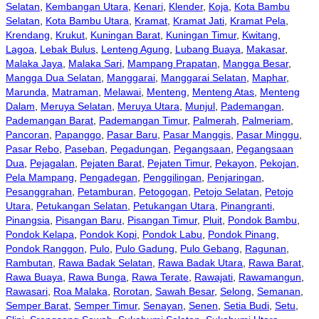
Selatan
,
Kembangan Utara
,
Kenari
,
Klender
,
Koja
,
Kota Bambu
Selatan
,
Kota Bambu Utara
,
Kramat
,
Kramat Jati
,
Kramat Pela
,
Krendang
,
Krukut
,
Kuningan Barat
,
Kuningan Timur
,
Kwitang
,
Lagoa
,
Lebak Bulus
,
Lenteng Agung
,
Lubang Buaya
,
Makasar
,
Malaka Jaya
,
Malaka Sari
,
Mampang Prapatan
,
Mangga Besar
,
Mangga Dua Selatan
,
Manggarai
,
Manggarai Selatan
,
Maphar
,
Marunda
,
Matraman
,
Melawai
,
Menteng
,
Menteng Atas
,
Menteng
Dalam
,
Meruya Selatan
,
Meruya Utara
,
Munjul
,
Pademangan
,
Pademangan Barat
,
Pademangan Timur
,
Palmerah
,
Palmeriam
,
Pancoran
,
Papanggo
,
Pasar Baru
,
Pasar Manggis
,
Pasar Minggu
,
Pasar Rebo
,
Paseban
,
Pegadungan
,
Pegangsaan
,
Pegangsaan
Dua
,
Pejagalan
,
Pejaten Barat
,
Pejaten Timur
,
Pekayon
,
Pekojan
,
Pela Mampang
,
Pengadegan
,
Penggilingan
,
Penjaringan
,
Pesanggrahan
,
Petamburan
,
Petogogan
,
Petojo Selatan
,
Petojo
Utara
,
Petukangan Selatan
,
Petukangan Utara
,
Pinangranti
,
Pinangsia
,
Pisangan Baru
,
Pisangan Timur
,
Pluit
,
Pondok Bambu
,
Pondok Kelapa
,
Pondok Kopi
,
Pondok Labu
,
Pondok Pinang
,
Pondok Ranggon
,
Pulo
,
Pulo Gadung
,
Pulo Gebang
,
Ragunan
,
Rambutan
,
Rawa Badak Selatan
,
Rawa Badak Utara
,
Rawa Barat
,
Rawa Buaya
,
Rawa Bunga
,
Rawa Terate
,
Rawajati
,
Rawamangun
,
Rawasari
,
Roa Malaka
,
Rorotan
,
Sawah Besar
,
Selong
,
Semanan
,
Semper Barat
,
Semper Timur
,
Senayan
,
Senen
,
Setia Budi
,
Setu
,