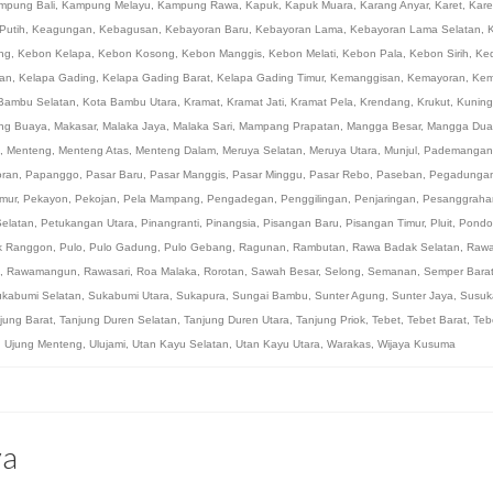
mpung Bali
,
Kampung Melayu
,
Kampung Rawa
,
Kapuk
,
Kapuk Muara
,
Karang Anyar
,
Karet
,
Kare
Putih
,
Keagungan
,
Kebagusan
,
Kebayoran Baru
,
Kebayoran Lama
,
Kebayoran Lama Selatan
,
ng
,
Kebon Kelapa
,
Kebon Kosong
,
Kebon Manggis
,
Kebon Melati
,
Kebon Pala
,
Kebon Sirih
,
Ked
an
,
Kelapa Gading
,
Kelapa Gading Barat
,
Kelapa Gading Timur
,
Kemanggisan
,
Kemayoran
,
Kem
Bambu Selatan
,
Kota Bambu Utara
,
Kramat
,
Kramat Jati
,
Kramat Pela
,
Krendang
,
Krukut
,
Kuning
ng Buaya
,
Makasar
,
Malaka Jaya
,
Malaka Sari
,
Mampang Prapatan
,
Mangga Besar
,
Mangga Dua
,
Menteng
,
Menteng Atas
,
Menteng Dalam
,
Meruya Selatan
,
Meruya Utara
,
Munjul
,
Pademangan
oran
,
Papanggo
,
Pasar Baru
,
Pasar Manggis
,
Pasar Minggu
,
Pasar Rebo
,
Paseban
,
Pegadunga
imur
,
Pekayon
,
Pekojan
,
Pela Mampang
,
Pengadegan
,
Penggilingan
,
Penjaringan
,
Pesanggraha
elatan
,
Petukangan Utara
,
Pinangranti
,
Pinangsia
,
Pisangan Baru
,
Pisangan Timur
,
Pluit
,
Pondo
k Ranggon
,
Pulo
,
Pulo Gadung
,
Pulo Gebang
,
Ragunan
,
Rambutan
,
Rawa Badak Selatan
,
Rawa
,
Rawamangun
,
Rawasari
,
Roa Malaka
,
Rorotan
,
Sawah Besar
,
Selong
,
Semanan
,
Semper Bara
kabumi Selatan
,
Sukabumi Utara
,
Sukapura
,
Sungai Bambu
,
Sunter Agung
,
Sunter Jaya
,
Susuk
jung Barat
,
Tanjung Duren Selatan
,
Tanjung Duren Utara
,
Tanjung Priok
,
Tebet
,
Tebet Barat
,
Teb
,
Ujung Menteng
,
Ulujami
,
Utan Kayu Selatan
,
Utan Kayu Utara
,
Warakas
,
Wijaya Kusuma
ya