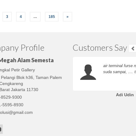
3
4
…
185
»
any Profile
Customers Say
 Megah Alam Semesta
air terminal furse 
gkal Petir Gallery
suda sampai, …. t
 Pelangi Blok h36, Taman Palem
, Cengkareng
Barat Jakarta 11730
Adi Udin
-8529-9300
1-5595-8930
olusi@gmail.com