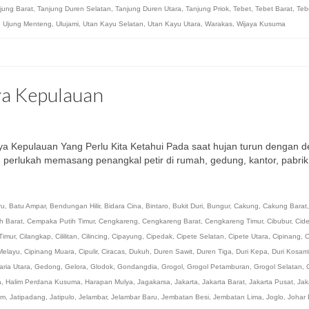
jung Barat
,
Tanjung Duren Selatan
,
Tanjung Duren Utara
,
Tanjung Priok
,
Tebet
,
Tebet Barat
,
Teb
,
Ujung Menteng
,
Ulujami
,
Utan Kayu Selatan
,
Utan Kayu Utara
,
Warakas
,
Wijaya Kusuma
ya Kepulauan
ya Kepulauan Yang Perlu Kita Ketahui Pada saat hujan turun dengan d
 perlukah memasang penangkal petir di rumah, gedung, kantor, pabrik
ru
,
Batu Ampar
,
Bendungan Hilir
,
Bidara Cina
,
Bintaro
,
Bukit Duri
,
Bungur
,
Cakung
,
Cakung Barat
h Barat
,
Cempaka Putih Timur
,
Cengkareng
,
Cengkareng Barat
,
Cengkareng Timur
,
Cibubur
,
Cid
Timur
,
Cilangkap
,
Cililitan
,
Cilincing
,
Cipayung
,
Cipedak
,
Cipete Selatan
,
Cipete Utara
,
Cipinang
,
C
Melayu
,
Cipinang Muara
,
Cipulir
,
Ciracas
,
Dukuh
,
Duren Sawit
,
Duren Tiga
,
Duri Kepa
,
Duri Kosam
ria Utara
,
Gedong
,
Gelora
,
Glodok
,
Gondangdia
,
Grogol
,
Grogol Petamburan
,
Grogol Selatan
,
a
,
Halim Perdana Kusuma
,
Harapan Mulya
,
Jagakarsa
,
Jakarta
,
Jakarta Barat
,
Jakarta Pusat
,
Jak
um
,
Jatipadang
,
Jatipulo
,
Jelambar
,
Jelambar Baru
,
Jembatan Besi
,
Jembatan Lima
,
Joglo
,
Johar 