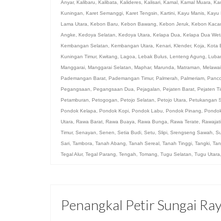
Anyar
,
Kalibaru
,
Kalibata
,
Kalideres
,
Kalisari
,
Kamal
,
Kamal Muara
,
Ka
Kuningan
,
Karet Semanggi
,
Karet Tengsin
,
Kartini
,
Kayu Manis
,
Kayu 
Lama Utara
,
Kebon Baru
,
Kebon Bawang
,
Kebon Jeruk
,
Kebon Kaca
Angke
,
Kedoya Selatan
,
Kedoya Utara
,
Kelapa Dua
,
Kelapa Dua Wet
Kembangan Selatan
,
Kembangan Utara
,
Kenari
,
Klender
,
Koja
,
Kota 
Kuningan Timur
,
Kwitang
,
Lagoa
,
Lebak Bulus
,
Lenteng Agung
,
Luba
Manggarai
,
Manggarai Selatan
,
Maphar
,
Marunda
,
Matraman
,
Melawai
Pademangan Barat
,
Pademangan Timur
,
Palmerah
,
Palmeriam
,
Panc
Pegangsaan
,
Pegangsaan Dua
,
Pejagalan
,
Pejaten Barat
,
Pejaten T
Petamburan
,
Petogogan
,
Petojo Selatan
,
Petojo Utara
,
Petukangan S
Pondok Kelapa
,
Pondok Kopi
,
Pondok Labu
,
Pondok Pinang
,
Pondo
Utara
,
Rawa Barat
,
Rawa Buaya
,
Rawa Bunga
,
Rawa Terate
,
Rawajati
Timur
,
Senayan
,
Senen
,
Setia Budi
,
Setu
,
Slipi
,
Srengseng Sawah
,
Su
Sari
,
Tambora
,
Tanah Abang
,
Tanah Sereal
,
Tanah Tinggi
,
Tangki
,
Tan
Tegal Alur
,
Tegal Parang
,
Tengah
,
Tomang
,
Tugu Selatan
,
Tugu Utara
Penangkal Petir Sungai Ra