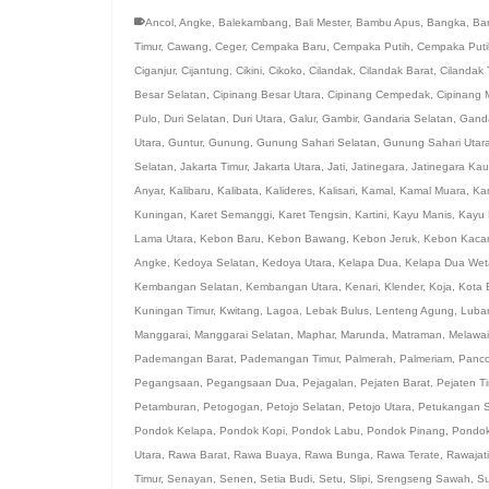
Ancol
,
Angke
,
Balekambang
,
Bali Mester
,
Bambu Apus
,
Bangka
,
Ba
Timur
,
Cawang
,
Ceger
,
Cempaka Baru
,
Cempaka Putih
,
Cempaka Puti
Ciganjur
,
Cijantung
,
Cikini
,
Cikoko
,
Cilandak
,
Cilandak Barat
,
Cilandak 
Besar Selatan
,
Cipinang Besar Utara
,
Cipinang Cempedak
,
Cipinang 
Pulo
,
Duri Selatan
,
Duri Utara
,
Galur
,
Gambir
,
Gandaria Selatan
,
Ganda
Utara
,
Guntur
,
Gunung
,
Gunung Sahari Selatan
,
Gunung Sahari Utar
Selatan
,
Jakarta Timur
,
Jakarta Utara
,
Jati
,
Jatinegara
,
Jatinegara Ka
Anyar
,
Kalibaru
,
Kalibata
,
Kalideres
,
Kalisari
,
Kamal
,
Kamal Muara
,
Ka
Kuningan
,
Karet Semanggi
,
Karet Tengsin
,
Kartini
,
Kayu Manis
,
Kayu 
Lama Utara
,
Kebon Baru
,
Kebon Bawang
,
Kebon Jeruk
,
Kebon Kaca
Angke
,
Kedoya Selatan
,
Kedoya Utara
,
Kelapa Dua
,
Kelapa Dua Wet
Kembangan Selatan
,
Kembangan Utara
,
Kenari
,
Klender
,
Koja
,
Kota 
Kuningan Timur
,
Kwitang
,
Lagoa
,
Lebak Bulus
,
Lenteng Agung
,
Luba
Manggarai
,
Manggarai Selatan
,
Maphar
,
Marunda
,
Matraman
,
Melawai
Pademangan Barat
,
Pademangan Timur
,
Palmerah
,
Palmeriam
,
Panc
Pegangsaan
,
Pegangsaan Dua
,
Pejagalan
,
Pejaten Barat
,
Pejaten T
Petamburan
,
Petogogan
,
Petojo Selatan
,
Petojo Utara
,
Petukangan S
Pondok Kelapa
,
Pondok Kopi
,
Pondok Labu
,
Pondok Pinang
,
Pondo
Utara
,
Rawa Barat
,
Rawa Buaya
,
Rawa Bunga
,
Rawa Terate
,
Rawajati
Timur
,
Senayan
,
Senen
,
Setia Budi
,
Setu
,
Slipi
,
Srengseng Sawah
,
Su