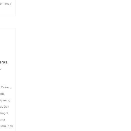
et Timur
,
eras,
,
,
Cakung
eng
,
ipinang
bi
,
Duri
Grogol
arta
Baru
,
Kali