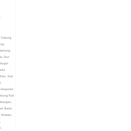
r
,
Cakung
eng
,
ipinang
bi
,
Duri
Grogol
arta
Baru
,
Kali
t
Kebayoran
aung Kali
bangan
,
an Barat
,
 Selatan
,
,
n
,