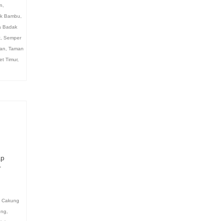
n
,
k Bambu
,
 Badak
t
,
Semper
an
,
Taman
et Timur
,
ap
r
,
Cakung
eng
,