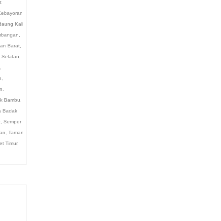
t
Kebayoran
aung Kali
bangan
,
an Barat
,
 Selatan
,
,
n
,
n
,
k Bambu
,
 Badak
t
,
Semper
an
,
Taman
et Timur
,