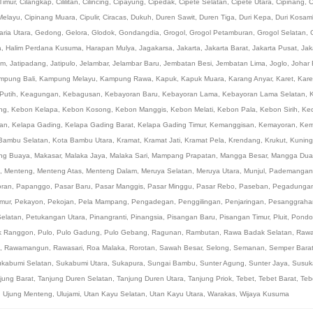
Timur
,
Cilangkap
,
Cililitan
,
Cilincing
,
Cipayung
,
Cipedak
,
Cipete Selatan
,
Cipete Utara
,
Cipinang
,
C
Melayu
,
Cipinang Muara
,
Cipulir
,
Ciracas
,
Dukuh
,
Duren Sawit
,
Duren Tiga
,
Duri Kepa
,
Duri Kosam
ria Utara
,
Gedong
,
Gelora
,
Glodok
,
Gondangdia
,
Grogol
,
Grogol Petamburan
,
Grogol Selatan
,
a
,
Halim Perdana Kusuma
,
Harapan Mulya
,
Jagakarsa
,
Jakarta
,
Jakarta Barat
,
Jakarta Pusat
,
Jak
um
,
Jatipadang
,
Jatipulo
,
Jelambar
,
Jelambar Baru
,
Jembatan Besi
,
Jembatan Lima
,
Joglo
,
Johar 
mpung Bali
,
Kampung Melayu
,
Kampung Rawa
,
Kapuk
,
Kapuk Muara
,
Karang Anyar
,
Karet
,
Kare
Putih
,
Keagungan
,
Kebagusan
,
Kebayoran Baru
,
Kebayoran Lama
,
Kebayoran Lama Selatan
,
ng
,
Kebon Kelapa
,
Kebon Kosong
,
Kebon Manggis
,
Kebon Melati
,
Kebon Pala
,
Kebon Sirih
,
Ked
an
,
Kelapa Gading
,
Kelapa Gading Barat
,
Kelapa Gading Timur
,
Kemanggisan
,
Kemayoran
,
Kem
Bambu Selatan
,
Kota Bambu Utara
,
Kramat
,
Kramat Jati
,
Kramat Pela
,
Krendang
,
Krukut
,
Kuning
ng Buaya
,
Makasar
,
Malaka Jaya
,
Malaka Sari
,
Mampang Prapatan
,
Mangga Besar
,
Mangga Dua
,
Menteng
,
Menteng Atas
,
Menteng Dalam
,
Meruya Selatan
,
Meruya Utara
,
Munjul
,
Pademangan
oran
,
Papanggo
,
Pasar Baru
,
Pasar Manggis
,
Pasar Minggu
,
Pasar Rebo
,
Paseban
,
Pegadunga
imur
,
Pekayon
,
Pekojan
,
Pela Mampang
,
Pengadegan
,
Penggilingan
,
Penjaringan
,
Pesanggraha
elatan
,
Petukangan Utara
,
Pinangranti
,
Pinangsia
,
Pisangan Baru
,
Pisangan Timur
,
Pluit
,
Pondo
k Ranggon
,
Pulo
,
Pulo Gadung
,
Pulo Gebang
,
Ragunan
,
Rambutan
,
Rawa Badak Selatan
,
Rawa
,
Rawamangun
,
Rawasari
,
Roa Malaka
,
Rorotan
,
Sawah Besar
,
Selong
,
Semanan
,
Semper Bara
kabumi Selatan
,
Sukabumi Utara
,
Sukapura
,
Sungai Bambu
,
Sunter Agung
,
Sunter Jaya
,
Susuk
jung Barat
,
Tanjung Duren Selatan
,
Tanjung Duren Utara
,
Tanjung Priok
,
Tebet
,
Tebet Barat
,
Teb
,
Ujung Menteng
,
Ulujami
,
Utan Kayu Selatan
,
Utan Kayu Utara
,
Warakas
,
Wijaya Kusuma