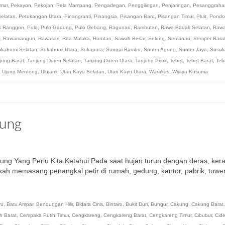
imur
,
Pekayon
,
Pekojan
,
Pela Mampang
,
Pengadegan
,
Penggilingan
,
Penjaringan
,
Pesanggraha
elatan
,
Petukangan Utara
,
Pinangranti
,
Pinangsia
,
Pisangan Baru
,
Pisangan Timur
,
Pluit
,
Pondo
k Ranggon
,
Pulo
,
Pulo Gadung
,
Pulo Gebang
,
Ragunan
,
Rambutan
,
Rawa Badak Selatan
,
Rawa
,
Rawamangun
,
Rawasari
,
Roa Malaka
,
Rorotan
,
Sawah Besar
,
Selong
,
Semanan
,
Semper Bara
kabumi Selatan
,
Sukabumi Utara
,
Sukapura
,
Sungai Bambu
,
Sunter Agung
,
Sunter Jaya
,
Susuk
jung Barat
,
Tanjung Duren Selatan
,
Tanjung Duren Utara
,
Tanjung Priok
,
Tebet
,
Tebet Barat
,
Teb
,
Ujung Menteng
,
Ulujami
,
Utan Kayu Selatan
,
Utan Kayu Utara
,
Warakas
,
Wijaya Kusuma
tung
ung Yang Perlu Kita Ketahui Pada saat hujan turun dengan deras, ker
kah memasang penangkal petir di rumah, gedung, kantor, pabrik, towe
ru
,
Batu Ampar
,
Bendungan Hilir
,
Bidara Cina
,
Bintaro
,
Bukit Duri
,
Bungur
,
Cakung
,
Cakung Barat
h Barat
,
Cempaka Putih Timur
,
Cengkareng
,
Cengkareng Barat
,
Cengkareng Timur
,
Cibubur
,
Cid