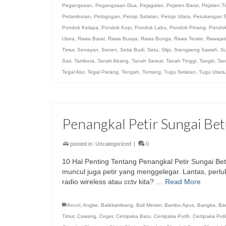
Pegangsaan
,
Pegangsaan Dua
,
Pejagalan
,
Pejaten Barat
,
Pejaten T
Petamburan
,
Petogogan
,
Petojo Selatan
,
Petojo Utara
,
Petukangan S
Pondok Kelapa
,
Pondok Kopi
,
Pondok Labu
,
Pondok Pinang
,
Pondo
Utara
,
Rawa Barat
,
Rawa Buaya
,
Rawa Bunga
,
Rawa Terate
,
Rawajati
Timur
,
Senayan
,
Senen
,
Setia Budi
,
Setu
,
Slipi
,
Srengseng Sawah
,
Su
Sari
,
Tambora
,
Tanah Abang
,
Tanah Sereal
,
Tanah Tinggi
,
Tangki
,
Tan
Tegal Alur
,
Tegal Parang
,
Tengah
,
Tomang
,
Tugu Selatan
,
Tugu Utara
Penangkal Petir Sungai Be
posted in:
Uncategorized
|
0
10 Hal Penting Tentang Penangkal Petir Sungai Bet
muncul juga petir yang menggelegar. Lantas, perlu
radio wireless atau cctv kita? …
Read More
Ancol
,
Angke
,
Balekambang
,
Bali Mester
,
Bambu Apus
,
Bangka
,
Ba
Timur
,
Cawang
,
Ceger
,
Cempaka Baru
,
Cempaka Putih
,
Cempaka Puti