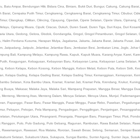
ru
,
Batu Ampar
,
Bendungan Hilir
,
Bidara Cina
,
Bintaro
,
Bukit Duri
,
Bungur
,
Cakung
,
Cakung Barat
h Barat
,
Cempaka Putih Timur
,
Cengkareng
,
Cengkareng Barat
,
Cengkareng Timur
,
Cibubur
,
Cid
Timur
,
Cilangkap
,
Cililitan
,
Cilincing
,
Cipayung
,
Cipedak
,
Cipete Selatan
,
Cipete Utara
,
Cipinang
,
C
Melayu
,
Cipinang Muara
,
Cipulir
,
Ciracas
,
Dukuh
,
Duren Sawit
,
Duren Tiga
,
Duri Kepa
,
Duri Kosam
ria Utara
,
Gedong
,
Gelora
,
Glodok
,
Gondangdia
,
Grogol
,
Grogol Petamburan
,
Grogol Selatan
,
a
,
Halim Perdana Kusuma
,
Harapan Mulya
,
Jagakarsa
,
Jakarta
,
Jakarta Barat
,
Jakarta Pusat
,
Jak
um
,
Jatipadang
,
Jatipulo
,
Jelambar
,
Jelambar Baru
,
Jembatan Besi
,
Jembatan Lima
,
Joglo
,
Johar 
mpung Bali
,
Kampung Melayu
,
Kampung Rawa
,
Kapuk
,
Kapuk Muara
,
Karang Anyar
,
Karet
,
Kare
Putih
,
Keagungan
,
Kebagusan
,
Kebayoran Baru
,
Kebayoran Lama
,
Kebayoran Lama Selatan
,
ng
,
Kebon Kelapa
,
Kebon Kosong
,
Kebon Manggis
,
Kebon Melati
,
Kebon Pala
,
Kebon Sirih
,
Ked
an
,
Kelapa Gading
,
Kelapa Gading Barat
,
Kelapa Gading Timur
,
Kemanggisan
,
Kemayoran
,
Kem
Bambu Selatan
,
Kota Bambu Utara
,
Kramat
,
Kramat Jati
,
Kramat Pela
,
Krendang
,
Krukut
,
Kuning
ng Buaya
,
Makasar
,
Malaka Jaya
,
Malaka Sari
,
Mampang Prapatan
,
Mangga Besar
,
Mangga Dua
,
Menteng
,
Menteng Atas
,
Menteng Dalam
,
Meruya Selatan
,
Meruya Utara
,
Munjul
,
Pademangan
oran
,
Papanggo
,
Pasar Baru
,
Pasar Manggis
,
Pasar Minggu
,
Pasar Rebo
,
Paseban
,
Pegadunga
imur
,
Pekayon
,
Pekojan
,
Pela Mampang
,
Pengadegan
,
Penggilingan
,
Penjaringan
,
Pesanggraha
elatan
,
Petukangan Utara
,
Pinangranti
,
Pinangsia
,
Pisangan Baru
,
Pisangan Timur
,
Pluit
,
Pondo
k Ranggon
,
Pulo
,
Pulo Gadung
,
Pulo Gebang
,
Ragunan
,
Rambutan
,
Rawa Badak Selatan
,
Rawa
,
Rawamangun
,
Rawasari
,
Roa Malaka
,
Rorotan
,
Sawah Besar
,
Selong
,
Semanan
,
Semper Bara
kabumi Selatan
,
Sukabumi Utara
,
Sukapura
,
Sungai Bambu
,
Sunter Agung
,
Sunter Jaya
,
Susuk