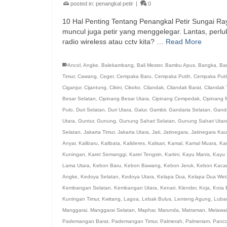
posted in:
penangkal petir
|
0
10 Hal Penting Tentang Penangkal Petir Sungai Ra
muncul juga petir yang menggelegar. Lantas, perlu
radio wireless atau cctv kita? …
Read More
Ancol
,
Angke
,
Balekambang
,
Bali Mester
,
Bambu Apus
,
Bangka
,
Ba
Timur
,
Cawang
,
Ceger
,
Cempaka Baru
,
Cempaka Putih
,
Cempaka Puti
Ciganjur
,
Cijantung
,
Cikini
,
Cikoko
,
Cilandak
,
Cilandak Barat
,
Cilandak 
Besar Selatan
,
Cipinang Besar Utara
,
Cipinang Cempedak
,
Cipinang 
Pulo
,
Duri Selatan
,
Duri Utara
,
Galur
,
Gambir
,
Gandaria Selatan
,
Ganda
Utara
,
Guntur
,
Gunung
,
Gunung Sahari Selatan
,
Gunung Sahari Utar
Selatan
,
Jakarta Timur
,
Jakarta Utara
,
Jati
,
Jatinegara
,
Jatinegara Ka
Anyar
,
Kalibaru
,
Kalibata
,
Kalideres
,
Kalisari
,
Kamal
,
Kamal Muara
,
Ka
Kuningan
,
Karet Semanggi
,
Karet Tengsin
,
Kartini
,
Kayu Manis
,
Kayu 
Lama Utara
,
Kebon Baru
,
Kebon Bawang
,
Kebon Jeruk
,
Kebon Kaca
Angke
,
Kedoya Selatan
,
Kedoya Utara
,
Kelapa Dua
,
Kelapa Dua Wet
Kembangan Selatan
,
Kembangan Utara
,
Kenari
,
Klender
,
Koja
,
Kota 
Kuningan Timur
,
Kwitang
,
Lagoa
,
Lebak Bulus
,
Lenteng Agung
,
Luba
Manggarai
,
Manggarai Selatan
,
Maphar
,
Marunda
,
Matraman
,
Melawai
Pademangan Barat
,
Pademangan Timur
,
Palmerah
,
Palmeriam
,
Panc