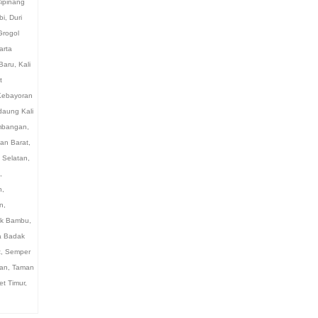
ipinang
bi
,
Duri
Grogol
arta
Baru
,
Kali
t
Kebayoran
aung Kali
bangan
,
an Barat
,
 Selatan
,
,
n
,
n
,
k Bambu
,
 Badak
t
,
Semper
an
,
Taman
et Timur
,