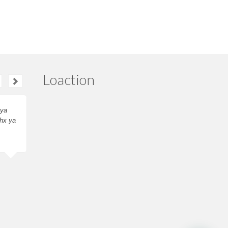
Loaction
nya
kurn nya uda sampe,
hx ya
semoga kedepan bisa
lebih baik lagi
waktu.
Eddy Kurniawan