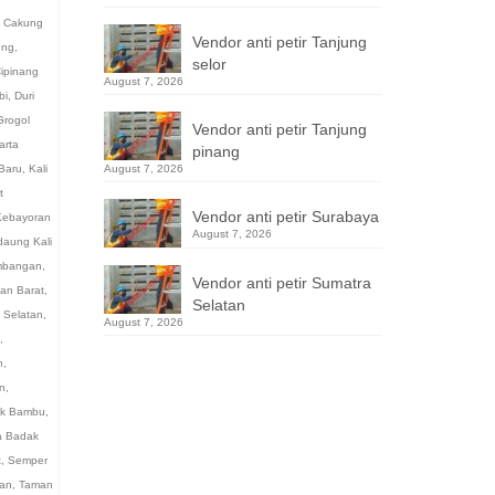
,
Cakung
Vendor anti petir Tanjung
eng
,
selor
ipinang
August 7, 2026
bi
,
Duri
Grogol
Vendor anti petir Tanjung
arta
pinang
Baru
,
Kali
August 7, 2026
t
Vendor anti petir Surabaya
Kebayoran
August 7, 2026
aung Kali
bangan
,
Vendor anti petir Sumatra
an Barat
,
Selatan
 Selatan
,
August 7, 2026
,
n
,
n
,
k Bambu
,
 Badak
t
,
Semper
an
,
Taman