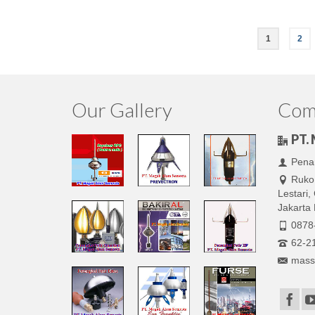
1
2
Our Gallery
Comp
PT.
Penan
Ruko
Lestari
Jakarta 
0878
62-2
mass