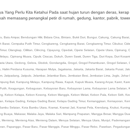
ya Yang Perlu Kita Ketahui Pada saat hujan turun dengan deras, kerap
kah memasang penangkal petir di rumah, gedung, kantor, pabrik, towe
ru
,
Batu Ampar
,
Bendungan Hilir
,
Bidara Cina
,
Bintaro
,
Bukit Duri
,
Bungur
,
Cakung
,
Cakung Barat
h Barat
,
Cempaka Putih Timur
,
Cengkareng
,
Cengkareng Barat
,
Cengkareng Timur
,
Cibubur
,
Cid
Timur
,
Cilangkap
,
Cililitan
,
Cilincing
,
Cipayung
,
Cipedak
,
Cipete Selatan
,
Cipete Utara
,
Cipinang
,
C
Melayu
,
Cipinang Muara
,
Cipulir
,
Ciracas
,
Dukuh
,
Duren Sawit
,
Duren Tiga
,
Duri Kepa
,
Duri Kosam
ria Utara
,
Gedong
,
Gelora
,
Glodok
,
Gondangdia
,
Grogol
,
Grogol Petamburan
,
Grogol Selatan
,
a
,
Halim Perdana Kusuma
,
Harapan Mulya
,
Jagakarsa
,
Jakarta
,
Jakarta Barat
,
Jakarta Pusat
,
Jak
um
,
Jatipadang
,
Jatipulo
,
Jelambar
,
Jelambar Baru
,
Jembatan Besi
,
Jembatan Lima
,
Joglo
,
Johar 
mpung Bali
,
Kampung Melayu
,
Kampung Rawa
,
Kapuk
,
Kapuk Muara
,
Karang Anyar
,
Karet
,
Kare
Putih
,
Keagungan
,
Kebagusan
,
Kebayoran Baru
,
Kebayoran Lama
,
Kebayoran Lama Selatan
,
ng
,
Kebon Kelapa
,
Kebon Kosong
,
Kebon Manggis
,
Kebon Melati
,
Kebon Pala
,
Kebon Sirih
,
Ked
an
,
Kelapa Gading
,
Kelapa Gading Barat
,
Kelapa Gading Timur
,
Kemanggisan
,
Kemayoran
,
Kem
Bambu Selatan
,
Kota Bambu Utara
,
Kramat
,
Kramat Jati
,
Kramat Pela
,
Krendang
,
Krukut
,
Kuning
ng Buaya
,
Makasar
,
Malaka Jaya
,
Malaka Sari
,
Mampang Prapatan
,
Mangga Besar
,
Mangga Dua
,
Menteng
,
Menteng Atas
,
Menteng Dalam
,
Meruya Selatan
,
Meruya Utara
,
Munjul
,
Pademangan
oran
,
Papanggo
,
Pasar Baru
,
Pasar Manggis
,
Pasar Minggu
,
Pasar Rebo
,
Paseban
,
Pegadunga