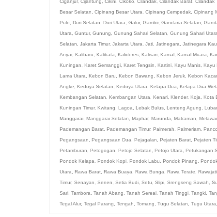
Ciganjur
,
Cijantung
,
Cikini
,
Cikoko
,
Cilandak
,
Cilandak Barat
,
Cilandak 
Besar Selatan
,
Cipinang Besar Utara
,
Cipinang Cempedak
,
Cipinang 
Pulo
,
Duri Selatan
,
Duri Utara
,
Galur
,
Gambir
,
Gandaria Selatan
,
Ganda
Utara
,
Guntur
,
Gunung
,
Gunung Sahari Selatan
,
Gunung Sahari Utar
Selatan
,
Jakarta Timur
,
Jakarta Utara
,
Jati
,
Jatinegara
,
Jatinegara Ka
Anyar
,
Kalibaru
,
Kalibata
,
Kalideres
,
Kalisari
,
Kamal
,
Kamal Muara
,
Ka
Kuningan
,
Karet Semanggi
,
Karet Tengsin
,
Kartini
,
Kayu Manis
,
Kayu 
Lama Utara
,
Kebon Baru
,
Kebon Bawang
,
Kebon Jeruk
,
Kebon Kaca
Angke
,
Kedoya Selatan
,
Kedoya Utara
,
Kelapa Dua
,
Kelapa Dua Wet
Kembangan Selatan
,
Kembangan Utara
,
Kenari
,
Klender
,
Koja
,
Kota 
Kuningan Timur
,
Kwitang
,
Lagoa
,
Lebak Bulus
,
Lenteng Agung
,
Luba
Manggarai
,
Manggarai Selatan
,
Maphar
,
Marunda
,
Matraman
,
Melawai
Pademangan Barat
,
Pademangan Timur
,
Palmerah
,
Palmeriam
,
Panc
Pegangsaan
,
Pegangsaan Dua
,
Pejagalan
,
Pejaten Barat
,
Pejaten T
Petamburan
,
Petogogan
,
Petojo Selatan
,
Petojo Utara
,
Petukangan S
Pondok Kelapa
,
Pondok Kopi
,
Pondok Labu
,
Pondok Pinang
,
Pondo
Utara
,
Rawa Barat
,
Rawa Buaya
,
Rawa Bunga
,
Rawa Terate
,
Rawajati
Timur
,
Senayan
,
Senen
,
Setia Budi
,
Setu
,
Slipi
,
Srengseng Sawah
,
Su
Sari
,
Tambora
,
Tanah Abang
,
Tanah Sereal
,
Tanah Tinggi
,
Tangki
,
Tan
Tegal Alur
,
Tegal Parang
,
Tengah
,
Tomang
,
Tugu Selatan
,
Tugu Utara