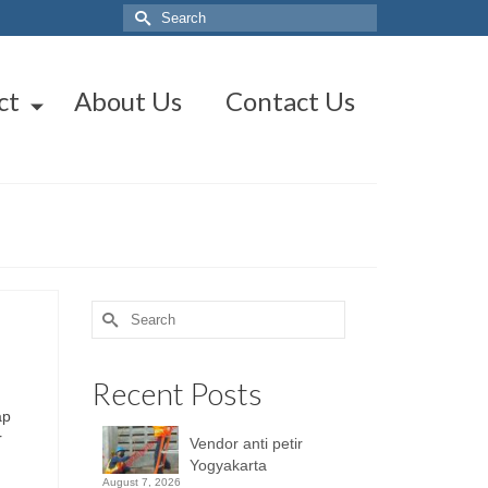
Search
for:
ct
About Us
Contact Us
Search
for:
Recent Posts
ap
r
Vendor anti petir
Yogyakarta
August 7, 2026