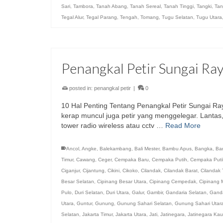
Sari
,
Tambora
,
Tanah Abang
,
Tanah Sereal
,
Tanah Tinggi
,
Tangki
,
Tan
Tegal Alur
,
Tegal Parang
,
Tengah
,
Tomang
,
Tugu Selatan
,
Tugu Utara
Penangkal Petir Sungai Ra
posted in:
penangkal petir
|
0
10 Hal Penting Tentang Penangkal Petir Sungai Ra
kerap muncul juga petir yang menggelegar. Lantas,
tower radio wireless atau cctv …
Read More
Ancol
,
Angke
,
Balekambang
,
Bali Mester
,
Bambu Apus
,
Bangka
,
Ba
Timur
,
Cawang
,
Ceger
,
Cempaka Baru
,
Cempaka Putih
,
Cempaka Puti
Ciganjur
,
Cijantung
,
Cikini
,
Cikoko
,
Cilandak
,
Cilandak Barat
,
Cilandak 
Besar Selatan
,
Cipinang Besar Utara
,
Cipinang Cempedak
,
Cipinang 
Pulo
,
Duri Selatan
,
Duri Utara
,
Galur
,
Gambir
,
Gandaria Selatan
,
Ganda
Utara
,
Guntur
,
Gunung
,
Gunung Sahari Selatan
,
Gunung Sahari Utar
Selatan
,
Jakarta Timur
,
Jakarta Utara
,
Jati
,
Jatinegara
,
Jatinegara Ka