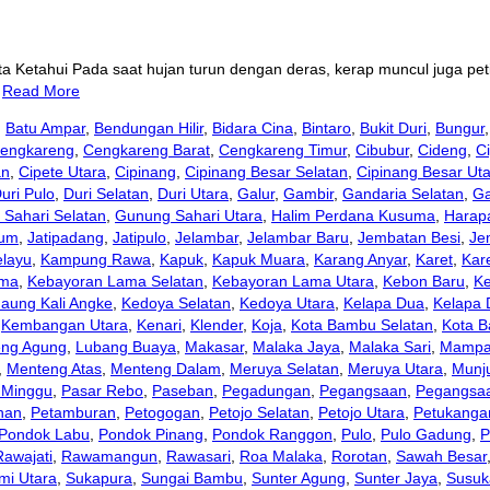
ta Ketahui Pada saat hujan turun dengan deras, kerap muncul juga pe
…
Read More
,
Batu Ampar
,
Bendungan Hilir
,
Bidara Cina
,
Bintaro
,
Bukit Duri
,
Bungur
engkareng
,
Cengkareng Barat
,
Cengkareng Timur
,
Cibubur
,
Cideng
,
Ci
an
,
Cipete Utara
,
Cipinang
,
Cipinang Besar Selatan
,
Cipinang Besar Ut
uri Pulo
,
Duri Selatan
,
Duri Utara
,
Galur
,
Gambir
,
Gandaria Selatan
,
Ga
Sahari Selatan
,
Gunung Sahari Utara
,
Halim Perdana Kusuma
,
Harap
aum
,
Jatipadang
,
Jatipulo
,
Jelambar
,
Jelambar Baru
,
Jembatan Besi
,
Je
layu
,
Kampung Rawa
,
Kapuk
,
Kapuk Muara
,
Karang Anyar
,
Karet
,
Kar
ama
,
Kebayoran Lama Selatan
,
Kebayoran Lama Utara
,
Kebon Baru
,
K
aung Kali Angke
,
Kedoya Selatan
,
Kedoya Utara
,
Kelapa Dua
,
Kelapa
,
Kembangan Utara
,
Kenari
,
Klender
,
Koja
,
Kota Bambu Selatan
,
Kota B
eng Agung
,
Lubang Buaya
,
Makasar
,
Malaka Jaya
,
Malaka Sari
,
Mampa
,
Menteng Atas
,
Menteng Dalam
,
Meruya Selatan
,
Meruya Utara
,
Munju
 Minggu
,
Pasar Rebo
,
Paseban
,
Pegadungan
,
Pegangsaan
,
Pegangsa
han
,
Petamburan
,
Petogogan
,
Petojo Selatan
,
Petojo Utara
,
Petukanga
Pondok Labu
,
Pondok Pinang
,
Pondok Ranggon
,
Pulo
,
Pulo Gadung
,
P
Rawajati
,
Rawamangun
,
Rawasari
,
Roa Malaka
,
Rorotan
,
Sawah Besar
mi Utara
,
Sukapura
,
Sungai Bambu
,
Sunter Agung
,
Sunter Jaya
,
Susuk