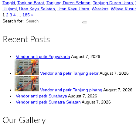
Tangki
,
Tanjung Barat
,
Tanjung Duren Selatan
,
Tanjung Duren Utara
,
Ulujami
,
Utan Kayu Selatan
,
Utan Kayu Utara
,
Warakas
,
Wijaya Kusu
1
2
3
4
…
185
»
Search for:
Recent Posts
Vendor anti petir Yogyakarta
August 7, 2026
Vendor anti petir Tanjung selor
August 7, 2026
Vendor anti petir Tanjung pinang
August 7, 2026
Vendor anti petir Surabaya
August 7, 2026
Vendor anti petir Sumatra Selatan
August 7, 2026
Our Gallery