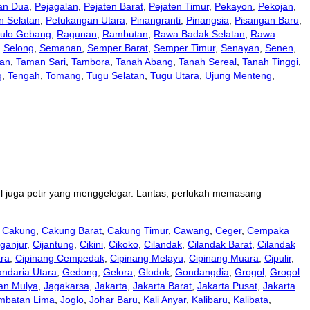
an Dua
,
Pejagalan
,
Pejaten Barat
,
Pejaten Timur
,
Pekayon
,
Pekojan
,
n Selatan
,
Petukangan Utara
,
Pinangranti
,
Pinangsia
,
Pisangan Baru
,
ulo Gebang
,
Ragunan
,
Rambutan
,
Rawa Badak Selatan
,
Rawa
,
Selong
,
Semanan
,
Semper Barat
,
Semper Timur
,
Senayan
,
Senen
,
an
,
Taman Sari
,
Tambora
,
Tanah Abang
,
Tanah Sereal
,
Tanah Tinggi
,
g
,
Tengah
,
Tomang
,
Tugu Selatan
,
Tugu Utara
,
Ujung Menteng
,
ul juga petir yang menggelegar. Lantas, perlukah memasang
,
Cakung
,
Cakung Barat
,
Cakung Timur
,
Cawang
,
Ceger
,
Cempaka
ganjur
,
Cijantung
,
Cikini
,
Cikoko
,
Cilandak
,
Cilandak Barat
,
Cilandak
ara
,
Cipinang Cempedak
,
Cipinang Melayu
,
Cipinang Muara
,
Cipulir
,
ndaria Utara
,
Gedong
,
Gelora
,
Glodok
,
Gondangdia
,
Grogol
,
Grogol
an Mulya
,
Jagakarsa
,
Jakarta
,
Jakarta Barat
,
Jakarta Pusat
,
Jakarta
mbatan Lima
,
Joglo
,
Johar Baru
,
Kali Anyar
,
Kalibaru
,
Kalibata
,