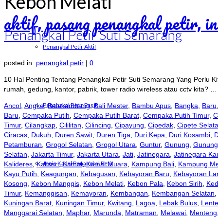
Kebon Melati
Penangkal Petir Suti Semarang
Penangkal Petir Aktif
posted in:
penangkal petir
|
0
10 Hal Penting Tentang Penangkal Petir Suti Semarang Yang Perlu Ki
rumah, gedung, kantor, pabrik, tower radio wireless atau cctv kita? 
Penangkal Petir Pasif
Ancol
,
Angke
,
Balekambang
,
Bali Mester
,
Bambu Apus
,
Bangka
,
Baru
Baru
,
Cempaka Putih
,
Cempaka Putih Barat
,
Cempaka Putih Timur
,
C
Timur
,
Cilangkap
,
Cililitan
,
Cilincing
,
Cipayung
,
Cipedak
,
Cipete Selat
Ciracas
,
Dukuh
,
Duren Sawit
,
Duren Tiga
,
Duri Kepa
,
Duri Kosambi
,
D
Petamburan
,
Grogol Selatan
,
Grogol Utara
,
Guntur
,
Gunung
,
Gunung 
Selatan
,
Jakarta Timur
,
Jakarta Utara
,
Jati
,
Jatinegara
,
Jatinegara K
Jenis Kabel Penangkal Petir
Kalideres
,
Kalisari
,
Kamal
,
Kamal Muara
,
Kampung Bali
,
Kampung Me
Kayu Putih
,
Keagungan
,
Kebagusan
,
Kebayoran Baru
,
Kebayoran L
Kosong
,
Kebon Manggis
,
Kebon Melati
,
Kebon Pala
,
Kebon Sirih
,
Ked
Timur
,
Kemanggisan
,
Kemayoran
,
Kembangan
,
Kembangan Selatan
Kuningan Barat
,
Kuningan Timur
,
Kwitang
,
Lagoa
,
Lebak Bulus
,
Lent
Manggarai Selatan
,
Maphar
,
Marunda
,
Matraman
,
Melawai
,
Menteng