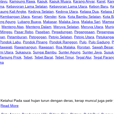
layu
,
Kampung Rawa
,
Kapuk
,
Kapuk Muara
,
Karang Anyar
,
Karet
,
Kar
ama
,
Kebayoran Lama Selatan
,
Kebayoran Lama Utara
,
Kebon Baru
,
K
aung Kali Angke
,
Kedoya Selatan
,
Kedoya Utara
,
Kelapa Dua
,
Kelapa
,
Kembangan Utara
,
Kenari
,
Klender
,
Koja
,
Kota Bambu Selatan
,
Kota B
eng Agung
,
Lubang Buaya
,
Makasar
,
Malaka Jaya
,
Malaka Sari
,
Mampa
,
Menteng Atas
,
Menteng Dalam
,
Meruya Selatan
,
Meruya Utara
,
Munju
 Minggu
,
Pasar Rebo
,
Paseban
,
Pegadungan
,
Pegangsaan
,
Pegangsa
han
,
Petamburan
,
Petogogan
,
Petojo Selatan
,
Petojo Utara
,
Petukanga
Pondok Labu
,
Pondok Pinang
,
Pondok Ranggon
,
Pulo
,
Pulo Gadung
,
P
Rawajati
,
Rawamangun
,
Rawasari
,
Roa Malaka
,
Rorotan
,
Sawah Besar
mi Utara
,
Sukapura
,
Sungai Bambu
,
Sunter Agung
,
Sunter Jaya
,
Susuk
Tanjung Priok
,
Tebet
,
Tebet Barat
,
Tebet Timur
,
Tegal Alur
,
Tegal Paran
ma
 Ketahui Pada saat hujan turun dengan deras, kerap muncul juga peti
…
Read More