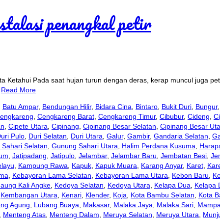
ta Ketahui Pada saat hujan turun dengan deras, kerap muncul juga pe
…
Read More
,
Batu Ampar
,
Bendungan Hilir
,
Bidara Cina
,
Bintaro
,
Bukit Duri
,
Bungur
engkareng
,
Cengkareng Barat
,
Cengkareng Timur
,
Cibubur
,
Cideng
,
Ci
an
,
Cipete Utara
,
Cipinang
,
Cipinang Besar Selatan
,
Cipinang Besar Ut
uri Pulo
,
Duri Selatan
,
Duri Utara
,
Galur
,
Gambir
,
Gandaria Selatan
,
Ga
Sahari Selatan
,
Gunung Sahari Utara
,
Halim Perdana Kusuma
,
Harap
aum
,
Jatipadang
,
Jatipulo
,
Jelambar
,
Jelambar Baru
,
Jembatan Besi
,
Je
layu
,
Kampung Rawa
,
Kapuk
,
Kapuk Muara
,
Karang Anyar
,
Karet
,
Kar
ama
,
Kebayoran Lama Selatan
,
Kebayoran Lama Utara
,
Kebon Baru
,
K
aung Kali Angke
,
Kedoya Selatan
,
Kedoya Utara
,
Kelapa Dua
,
Kelapa
,
Kembangan Utara
,
Kenari
,
Klender
,
Koja
,
Kota Bambu Selatan
,
Kota B
eng Agung
,
Lubang Buaya
,
Makasar
,
Malaka Jaya
,
Malaka Sari
,
Mampa
,
Menteng Atas
,
Menteng Dalam
,
Meruya Selatan
,
Meruya Utara
,
Munju