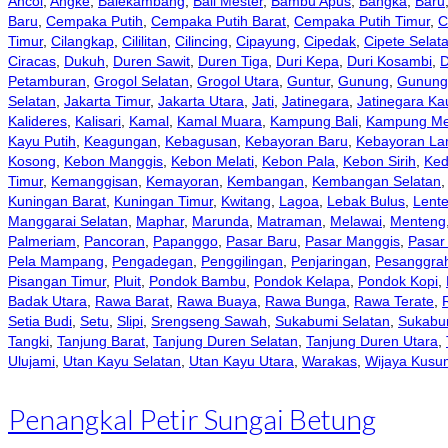
Ancol
,
Angke
,
Balekambang
,
Bali Mester
,
Bambu Apus
,
Bangka
,
Baru
Baru
,
Cempaka Putih
,
Cempaka Putih Barat
,
Cempaka Putih Timur
,
C
Timur
,
Cilangkap
,
Cililitan
,
Cilincing
,
Cipayung
,
Cipedak
,
Cipete Selat
Ciracas
,
Dukuh
,
Duren Sawit
,
Duren Tiga
,
Duri Kepa
,
Duri Kosambi
,
D
Petamburan
,
Grogol Selatan
,
Grogol Utara
,
Guntur
,
Gunung
,
Gunung 
Selatan
,
Jakarta Timur
,
Jakarta Utara
,
Jati
,
Jatinegara
,
Jatinegara K
Kalideres
,
Kalisari
,
Kamal
,
Kamal Muara
,
Kampung Bali
,
Kampung Me
Kayu Putih
,
Keagungan
,
Kebagusan
,
Kebayoran Baru
,
Kebayoran L
Kosong
,
Kebon Manggis
,
Kebon Melati
,
Kebon Pala
,
Kebon Sirih
,
Ked
Timur
,
Kemanggisan
,
Kemayoran
,
Kembangan
,
Kembangan Selatan
Kuningan Barat
,
Kuningan Timur
,
Kwitang
,
Lagoa
,
Lebak Bulus
,
Lent
Manggarai Selatan
,
Maphar
,
Marunda
,
Matraman
,
Melawai
,
Menteng
Palmeriam
,
Pancoran
,
Papanggo
,
Pasar Baru
,
Pasar Manggis
,
Pasar
Pela Mampang
,
Pengadegan
,
Penggilingan
,
Penjaringan
,
Pesanggra
Pisangan Timur
,
Pluit
,
Pondok Bambu
,
Pondok Kelapa
,
Pondok Kopi
,
Badak Utara
,
Rawa Barat
,
Rawa Buaya
,
Rawa Bunga
,
Rawa Terate
,
Setia Budi
,
Setu
,
Slipi
,
Srengseng Sawah
,
Sukabumi Selatan
,
Sukabu
Tangki
,
Tanjung Barat
,
Tanjung Duren Selatan
,
Tanjung Duren Utara
,
Ulujami
,
Utan Kayu Selatan
,
Utan Kayu Utara
,
Warakas
,
Wijaya Kusu
Penangkal Petir Sungai Betung