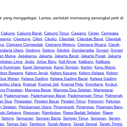
tir yang menggelegar. Lantas, perlukah memasang penangkal petir di
,
Cakung
,
Cakung Barat
,
Cakung Timur
,
Cawang
,
Ceger
,
Cempaka
ganjur
,
Cijantung
,
Cikini
,
Cikoko
,
Cilandak
,
Cilandak Barat
,
Cilandak
ara
,
Cipinang Cempedak
,
Cipinang Melayu
,
Cipinang Muara
,
Cipulir
,
ndaria Utara
,
Gedong
,
Gelora
,
Glodok
,
Gondangdia
,
Grogol
,
Grogol
an Mulya
,
Jagakarsa
,
Jakarta
,
Jakarta Barat
,
Jakarta Pusat
,
Jakarta
mbatan Lima
,
Joglo
,
Johar Baru
,
Kali Anyar
,
Kalibaru
,
Kalibata
,
et Kuningan
,
Karet Semanggi
,
Karet Tengsin
,
Kartini
,
Kayu Manis
,
ebon Bawang
,
Kebon Jeruk
,
Kebon Kacang
,
Kebon Kelapa
,
Kebon
 Dua Wetan
,
Kelapa Gading
,
Kelapa Gading Barat
,
Kelapa Gading
ambu Utara
,
Kramat
,
Kramat Jati
,
Kramat Pela
,
Krendang
,
Krukut
,
ng Prapatan
,
Mangga Besar
,
Mangga Dua Selatan
,
Manggarai
,
l
,
Pademangan
,
Pademangan Barat
,
Pademangan Timur
,
Palmerah
,
an Dua
,
Pejagalan
,
Pejaten Barat
,
Pejaten Timur
,
Pekayon
,
Pekojan
,
n Selatan
,
Petukangan Utara
,
Pinangranti
,
Pinangsia
,
Pisangan Baru
,
ulo Gebang
,
Ragunan
,
Rambutan
,
Rawa Badak Selatan
,
Rawa
,
Selong
,
Semanan
,
Semper Barat
,
Semper Timur
,
Senayan
,
Senen
,
an
,
Taman Sari
,
Tambora
,
Tanah Abang
,
Tanah Sereal
,
Tanah Tinggi
,