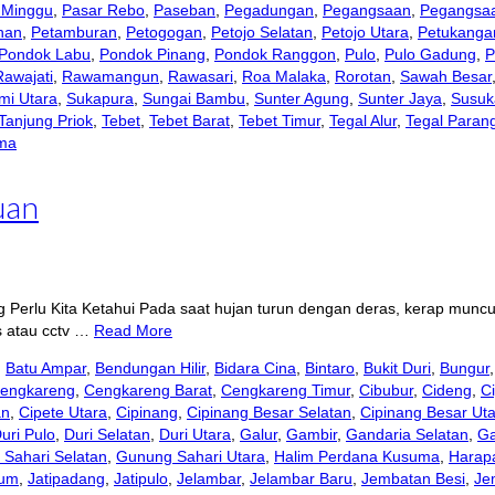
 Minggu
,
Pasar Rebo
,
Paseban
,
Pegadungan
,
Pegangsaan
,
Pegangsa
han
,
Petamburan
,
Petogogan
,
Petojo Selatan
,
Petojo Utara
,
Petukanga
Pondok Labu
,
Pondok Pinang
,
Pondok Ranggon
,
Pulo
,
Pulo Gadung
,
P
Rawajati
,
Rawamangun
,
Rawasari
,
Roa Malaka
,
Rorotan
,
Sawah Besar
mi Utara
,
Sukapura
,
Sungai Bambu
,
Sunter Agung
,
Sunter Jaya
,
Susuk
Tanjung Priok
,
Tebet
,
Tebet Barat
,
Tebet Timur
,
Tegal Alur
,
Tegal Paran
ma
uan
 Perlu Kita Ketahui Pada saat hujan turun dengan deras, kerap munc
ss atau cctv …
Read More
,
Batu Ampar
,
Bendungan Hilir
,
Bidara Cina
,
Bintaro
,
Bukit Duri
,
Bungur
engkareng
,
Cengkareng Barat
,
Cengkareng Timur
,
Cibubur
,
Cideng
,
Ci
an
,
Cipete Utara
,
Cipinang
,
Cipinang Besar Selatan
,
Cipinang Besar Ut
uri Pulo
,
Duri Selatan
,
Duri Utara
,
Galur
,
Gambir
,
Gandaria Selatan
,
Ga
Sahari Selatan
,
Gunung Sahari Utara
,
Halim Perdana Kusuma
,
Harap
aum
,
Jatipadang
,
Jatipulo
,
Jelambar
,
Jelambar Baru
,
Jembatan Besi
,
Je