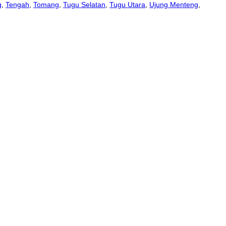
g
,
Tengah
,
Tomang
,
Tugu Selatan
,
Tugu Utara
,
Ujung Menteng
,