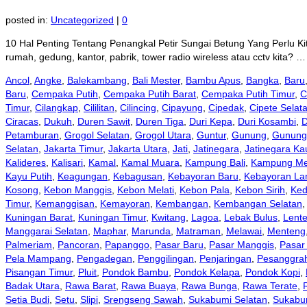
posted in:
Uncategorized
|
0
10 Hal Penting Tentang Penangkal Petir Sungai Betung Yang Perlu Ki
rumah, gedung, kantor, pabrik, tower radio wireless atau cctv kita? 
Ancol
,
Angke
,
Balekambang
,
Bali Mester
,
Bambu Apus
,
Bangka
,
Baru
Baru
,
Cempaka Putih
,
Cempaka Putih Barat
,
Cempaka Putih Timur
,
C
Timur
,
Cilangkap
,
Cililitan
,
Cilincing
,
Cipayung
,
Cipedak
,
Cipete Selat
Ciracas
,
Dukuh
,
Duren Sawit
,
Duren Tiga
,
Duri Kepa
,
Duri Kosambi
,
D
Petamburan
,
Grogol Selatan
,
Grogol Utara
,
Guntur
,
Gunung
,
Gunung 
Selatan
,
Jakarta Timur
,
Jakarta Utara
,
Jati
,
Jatinegara
,
Jatinegara K
Kalideres
,
Kalisari
,
Kamal
,
Kamal Muara
,
Kampung Bali
,
Kampung Me
Kayu Putih
,
Keagungan
,
Kebagusan
,
Kebayoran Baru
,
Kebayoran L
Kosong
,
Kebon Manggis
,
Kebon Melati
,
Kebon Pala
,
Kebon Sirih
,
Ked
Timur
,
Kemanggisan
,
Kemayoran
,
Kembangan
,
Kembangan Selatan
Kuningan Barat
,
Kuningan Timur
,
Kwitang
,
Lagoa
,
Lebak Bulus
,
Lent
Manggarai Selatan
,
Maphar
,
Marunda
,
Matraman
,
Melawai
,
Menteng
Palmeriam
,
Pancoran
,
Papanggo
,
Pasar Baru
,
Pasar Manggis
,
Pasar
Pela Mampang
,
Pengadegan
,
Penggilingan
,
Penjaringan
,
Pesanggra
Pisangan Timur
,
Pluit
,
Pondok Bambu
,
Pondok Kelapa
,
Pondok Kopi
,
Badak Utara
,
Rawa Barat
,
Rawa Buaya
,
Rawa Bunga
,
Rawa Terate
,
Setia Budi
,
Setu
,
Slipi
,
Srengseng Sawah
,
Sukabumi Selatan
,
Sukabu