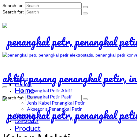
Search for:
Search for:
Home
Product
Home
Penangkal Petir Aktif
Penangkal Petir Pasif
Search for:
Jenis Kabel Penangkal Petir
Aksesoris Penangkal Petir
About Us
Contact Us
Product