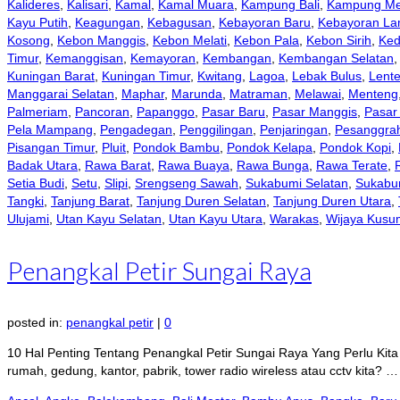
Kalideres
,
Kalisari
,
Kamal
,
Kamal Muara
,
Kampung Bali
,
Kampung Me
Kayu Putih
,
Keagungan
,
Kebagusan
,
Kebayoran Baru
,
Kebayoran L
Kosong
,
Kebon Manggis
,
Kebon Melati
,
Kebon Pala
,
Kebon Sirih
,
Ked
Timur
,
Kemanggisan
,
Kemayoran
,
Kembangan
,
Kembangan Selatan
Kuningan Barat
,
Kuningan Timur
,
Kwitang
,
Lagoa
,
Lebak Bulus
,
Lent
Manggarai Selatan
,
Maphar
,
Marunda
,
Matraman
,
Melawai
,
Menteng
Palmeriam
,
Pancoran
,
Papanggo
,
Pasar Baru
,
Pasar Manggis
,
Pasar
Pela Mampang
,
Pengadegan
,
Penggilingan
,
Penjaringan
,
Pesanggra
Pisangan Timur
,
Pluit
,
Pondok Bambu
,
Pondok Kelapa
,
Pondok Kopi
,
Badak Utara
,
Rawa Barat
,
Rawa Buaya
,
Rawa Bunga
,
Rawa Terate
,
Setia Budi
,
Setu
,
Slipi
,
Srengseng Sawah
,
Sukabumi Selatan
,
Sukabu
Tangki
,
Tanjung Barat
,
Tanjung Duren Selatan
,
Tanjung Duren Utara
,
Ulujami
,
Utan Kayu Selatan
,
Utan Kayu Utara
,
Warakas
,
Wijaya Kusu
Penangkal Petir Sungai Raya
posted in:
penangkal petir
|
0
10 Hal Penting Tentang Penangkal Petir Sungai Raya Yang Perlu Kita
rumah, gedung, kantor, pabrik, tower radio wireless atau cctv kita? 