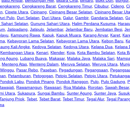
,
Batu Ampar
,
Bendungan Hilir
,
Bidara Cina
,
Bintaro
,
Bukit Duri
,
Bungur
engkareng
,
Cengkareng Barat
,
Cengkareng Timur
,
Cibubur
,
Cideng
,
Ci
an
,
Cipete Utara
,
Cipinang
,
Cipinang Besar Selatan
,
Cipinang Besar Ut
uri Pulo
,
Duri Selatan
,
Duri Utara
,
Galur
,
Gambir
,
Gandaria Selatan
,
Ga
Sahari Selatan
,
Gunung Sahari Utara
,
Halim Perdana Kusuma
,
Harap
aum
,
Jatipadang
,
Jatipulo
,
Jelambar
,
Jelambar Baru
,
Jembatan Besi
,
Je
layu
,
Kampung Rawa
,
Kapuk
,
Kapuk Muara
,
Karang Anyar
,
Karet
,
Kar
ama
,
Kebayoran Lama Selatan
,
Kebayoran Lama Utara
,
Kebon Baru
,
K
aung Kali Angke
,
Kedoya Selatan
,
Kedoya Utara
,
Kelapa Dua
,
Kelapa
,
Kembangan Utara
,
Kenari
,
Klender
,
Koja
,
Kota Bambu Selatan
,
Kota B
eng Agung
,
Lubang Buaya
,
Makasar
,
Malaka Jaya
,
Malaka Sari
,
Mampa
,
Menteng Atas
,
Menteng Dalam
,
Meruya Selatan
,
Meruya Utara
,
Munju
 Minggu
,
Pasar Rebo
,
Paseban
,
Pegadungan
,
Pegangsaan
,
Pegangsa
han
,
Petamburan
,
Petogogan
,
Petojo Selatan
,
Petojo Utara
,
Petukanga
Pondok Labu
,
Pondok Pinang
,
Pondok Ranggon
,
Pulo
,
Pulo Gadung
,
P
Rawajati
,
Rawamangun
,
Rawasari
,
Roa Malaka
,
Rorotan
,
Sawah Besar
mi Utara
,
Sukapura
,
Sungai Bambu
,
Sunter Agung
,
Sunter Jaya
,
Susuk
Tanjung Priok
,
Tebet
,
Tebet Barat
,
Tebet Timur
,
Tegal Alur
,
Tegal Paran
ma