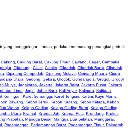
tir yang menggelegar. Lantas, perlukah memasang penangkal petir di
,
Cakung
,
Cakung Barat
,
Cakung Timur
,
Cawang
,
Ceger
,
Cempaka
ganjur
,
Cijantung
,
Cikini
,
Cikoko
,
Cilandak
,
Cilandak Barat
,
Cilandak
ara
,
Cipinang Cempedak
,
Cipinang Melayu
,
Cipinang Muara
,
Cipulir
,
ndaria Utara
,
Gedong
,
Gelora
,
Glodok
,
Gondangdia
,
Grogol
,
Grogol
an Mulya
,
Jagakarsa
,
Jakarta
,
Jakarta Barat
,
Jakarta Pusat
,
Jakarta
mbatan Lima
,
Joglo
,
Johar Baru
,
Kali Anyar
,
Kalibaru
,
Kalibata
,
et Kuningan
,
Karet Semanggi
,
Karet Tengsin
,
Kartini
,
Kayu Manis
,
ebon Bawang
,
Kebon Jeruk
,
Kebon Kacang
,
Kebon Kelapa
,
Kebon
 Dua Wetan
,
Kelapa Gading
,
Kelapa Gading Barat
,
Kelapa Gading
ambu Utara
,
Kramat
,
Kramat Jati
,
Kramat Pela
,
Krendang
,
Krukut
,
ng Prapatan
,
Mangga Besar
,
Mangga Dua Selatan
,
Manggarai
,
l
,
Pademangan
,
Pademangan Barat
,
Pademangan Timur
,
Palmerah
,