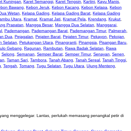
et Kuningan
,
Karet Semanggi
,
Karet Tengsin
,
Kartini
,
Kayu Manis
,
ebon Bawang
,
Kebon Jeruk
,
Kebon Kacang
,
Kebon Kelapa
,
Kebon
 Dua Wetan
,
Kelapa Gading
,
Kelapa Gading Barat
,
Kelapa Gading
ambu Utara
,
Kramat
,
Kramat Jati
,
Kramat Pela
,
Krendang
,
Krukut
,
ng Prapatan
,
Mangga Besar
,
Mangga Dua Selatan
,
Manggarai
,
l
,
Pademangan
,
Pademangan Barat
,
Pademangan Timur
,
Palmerah
,
an Dua
,
Pejagalan
,
Pejaten Barat
,
Pejaten Timur
,
Pekayon
,
Pekojan
,
n Selatan
,
Petukangan Utara
,
Pinangranti
,
Pinangsia
,
Pisangan Baru
,
ulo Gebang
,
Ragunan
,
Rambutan
,
Rawa Badak Selatan
,
Rawa
,
Selong
,
Semanan
,
Semper Barat
,
Semper Timur
,
Senayan
,
Senen
,
an
,
Taman Sari
,
Tambora
,
Tanah Abang
,
Tanah Sereal
,
Tanah Tinggi
,
g
,
Tengah
,
Tomang
,
Tugu Selatan
,
Tugu Utara
,
Ujung Menteng
,
r yang menggelegar. Lantas, perlukah memasang penangkal petir di