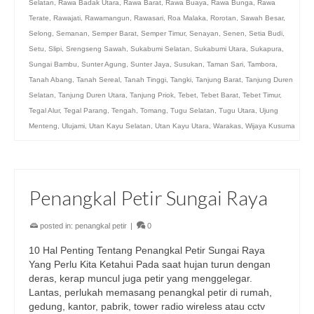
Selatan
,
Rawa Badak Utara
,
Rawa Barat
,
Rawa Buaya
,
Rawa Bunga
,
Rawa
Terate
,
Rawajati
,
Rawamangun
,
Rawasari
,
Roa Malaka
,
Rorotan
,
Sawah Besar
,
Selong
,
Semanan
,
Semper Barat
,
Semper Timur
,
Senayan
,
Senen
,
Setia Budi
,
Setu
,
Slipi
,
Srengseng Sawah
,
Sukabumi Selatan
,
Sukabumi Utara
,
Sukapura
,
Sungai Bambu
,
Sunter Agung
,
Sunter Jaya
,
Susukan
,
Taman Sari
,
Tambora
,
Tanah Abang
,
Tanah Sereal
,
Tanah Tinggi
,
Tangki
,
Tanjung Barat
,
Tanjung Duren
Selatan
,
Tanjung Duren Utara
,
Tanjung Priok
,
Tebet
,
Tebet Barat
,
Tebet Timur
,
Tegal Alur
,
Tegal Parang
,
Tengah
,
Tomang
,
Tugu Selatan
,
Tugu Utara
,
Ujung
Menteng
,
Ulujami
,
Utan Kayu Selatan
,
Utan Kayu Utara
,
Warakas
,
Wijaya Kusuma
Penangkal Petir Sungai Raya
posted in:
penangkal petir
|
0
10 Hal Penting Tentang Penangkal Petir Sungai Raya
Yang Perlu Kita Ketahui Pada saat hujan turun dengan
deras, kerap muncul juga petir yang menggelegar.
Lantas, perlukah memasang penangkal petir di rumah,
gedung, kantor, pabrik, tower radio wireless atau cctv