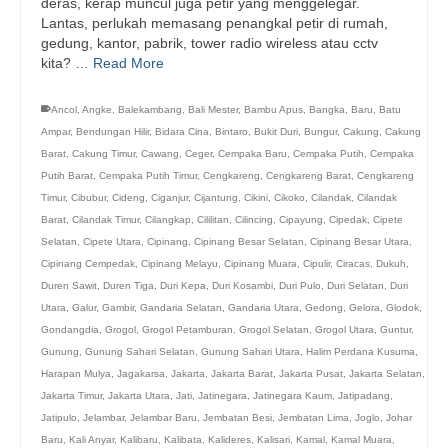
deras, kerap muncul juga petir yang menggelegar.
Lantas, perlukah memasang penangkal petir di rumah,
gedung, kantor, pabrik, tower radio wireless atau cctv
kita? …
Read More
Ancol
,
Angke
,
Balekambang
,
Bali Mester
,
Bambu Apus
,
Bangka
,
Baru
,
Batu
Ampar
,
Bendungan Hilir
,
Bidara Cina
,
Bintaro
,
Bukit Duri
,
Bungur
,
Cakung
,
Cakung
Barat
,
Cakung Timur
,
Cawang
,
Ceger
,
Cempaka Baru
,
Cempaka Putih
,
Cempaka
Putih Barat
,
Cempaka Putih Timur
,
Cengkareng
,
Cengkareng Barat
,
Cengkareng
Timur
,
Cibubur
,
Cideng
,
Ciganjur
,
Cijantung
,
Cikini
,
Cikoko
,
Cilandak
,
Cilandak
Barat
,
Cilandak Timur
,
Cilangkap
,
Cililitan
,
Cilincing
,
Cipayung
,
Cipedak
,
Cipete
Selatan
,
Cipete Utara
,
Cipinang
,
Cipinang Besar Selatan
,
Cipinang Besar Utara
,
Cipinang Cempedak
,
Cipinang Melayu
,
Cipinang Muara
,
Cipulir
,
Ciracas
,
Dukuh
,
Duren Sawit
,
Duren Tiga
,
Duri Kepa
,
Duri Kosambi
,
Duri Pulo
,
Duri Selatan
,
Duri
Utara
,
Galur
,
Gambir
,
Gandaria Selatan
,
Gandaria Utara
,
Gedong
,
Gelora
,
Glodok
,
Gondangdia
,
Grogol
,
Grogol Petamburan
,
Grogol Selatan
,
Grogol Utara
,
Guntur
,
Gunung
,
Gunung Sahari Selatan
,
Gunung Sahari Utara
,
Halim Perdana Kusuma
,
Harapan Mulya
,
Jagakarsa
,
Jakarta
,
Jakarta Barat
,
Jakarta Pusat
,
Jakarta Selatan
,
Jakarta Timur
,
Jakarta Utara
,
Jati
,
Jatinegara
,
Jatinegara Kaum
,
Jatipadang
,
Jatipulo
,
Jelambar
,
Jelambar Baru
,
Jembatan Besi
,
Jembatan Lima
,
Joglo
,
Johar
Baru
,
Kali Anyar
,
Kalibaru
,
Kalibata
,
Kalideres
,
Kalisari
,
Kamal
,
Kamal Muara
,