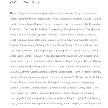
kita? …
Read More
Ancol
,
Angke
,
Balekambang
,
Bali Mester
,
Bambu Apus
,
Bangka
,
Baru
,
Batu
Ampar
,
Bendungan Hilir
,
Bidara Cina
,
Bintaro
,
Bukit Duri
,
Bungur
,
Cakung
,
Cakung
Barat
,
Cakung Timur
,
Cawang
,
Ceger
,
Cempaka Baru
,
Cempaka Putih
,
Cempaka
Putih Barat
,
Cempaka Putih Timur
,
Cengkareng
,
Cengkareng Barat
,
Cengkareng
Timur
,
Cibubur
,
Cideng
,
Ciganjur
,
Cijantung
,
Cikini
,
Cikoko
,
Cilandak
,
Cilandak
Barat
,
Cilandak Timur
,
Cilangkap
,
Cililitan
,
Cilincing
,
Cipayung
,
Cipedak
,
Cipete
Selatan
,
Cipete Utara
,
Cipinang
,
Cipinang Besar Selatan
,
Cipinang Besar Utara
,
Cipinang Cempedak
,
Cipinang Melayu
,
Cipinang Muara
,
Cipulir
,
Ciracas
,
Dukuh
,
Duren Sawit
,
Duren Tiga
,
Duri Kepa
,
Duri Kosambi
,
Duri Pulo
,
Duri Selatan
,
Duri
Utara
,
Galur
,
Gambir
,
Gandaria Selatan
,
Gandaria Utara
,
Gedong
,
Gelora
,
Glodok
,
Gondangdia
,
Grogol
,
Grogol Petamburan
,
Grogol Selatan
,
Grogol Utara
,
Guntur
,
Gunung
,
Gunung Sahari Selatan
,
Gunung Sahari Utara
,
Halim Perdana Kusuma
,
Harapan Mulya
,
Jagakarsa
,
Jakarta
,
Jakarta Barat
,
Jakarta Pusat
,
Jakarta Selatan
,
Jakarta Timur
,
Jakarta Utara
,
Jati
,
Jatinegara
,
Jatinegara Kaum
,
Jatipadang
,
Jatipulo
,
Jelambar
,
Jelambar Baru
,
Jembatan Besi
,
Jembatan Lima
,
Joglo
,
Johar
Baru
,
Kali Anyar
,
Kalibaru
,
Kalibata
,
Kalideres
,
Kalisari
,
Kamal
,
Kamal Muara
,
Kampung Bali
,
Kampung Melayu
,
Kampung Rawa
,
Kapuk
,
Kapuk Muara
,
Karang
Anyar
,
Karet
,
Karet Kuningan
,
Karet Semanggi
,
Karet Tengsin
,
Kartini
,
Kayu Manis
,