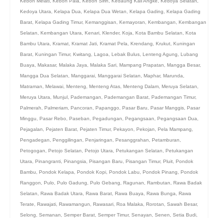
Kebon Melati
,
Kebon Pala
,
Kebon Sirih
,
Kedaung Kali Angke
,
Kedoya Selatan
,
Kedoya Utara
,
Kelapa Dua
,
Kelapa Dua Wetan
,
Kelapa Gading
,
Kelapa Gading
Barat
,
Kelapa Gading Timur
,
Kemanggisan
,
Kemayoran
,
Kembangan
,
Kembangan
Selatan
,
Kembangan Utara
,
Kenari
,
Klender
,
Koja
,
Kota Bambu Selatan
,
Kota
Bambu Utara
,
Kramat
,
Kramat Jati
,
Kramat Pela
,
Krendang
,
Krukut
,
Kuningan
Barat
,
Kuningan Timur
,
Kwitang
,
Lagoa
,
Lebak Bulus
,
Lenteng Agung
,
Lubang
Buaya
,
Makasar
,
Malaka Jaya
,
Malaka Sari
,
Mampang Prapatan
,
Mangga Besar
,
Mangga Dua Selatan
,
Manggarai
,
Manggarai Selatan
,
Maphar
,
Marunda
,
Matraman
,
Melawai
,
Menteng
,
Menteng Atas
,
Menteng Dalam
,
Meruya Selatan
,
Meruya Utara
,
Munjul
,
Pademangan
,
Pademangan Barat
,
Pademangan Timur
,
Palmerah
,
Palmeriam
,
Pancoran
,
Papanggo
,
Pasar Baru
,
Pasar Manggis
,
Pasar
Minggu
,
Pasar Rebo
,
Paseban
,
Pegadungan
,
Pegangsaan
,
Pegangsaan Dua
,
Pejagalan
,
Pejaten Barat
,
Pejaten Timur
,
Pekayon
,
Pekojan
,
Pela Mampang
,
Pengadegan
,
Penggilingan
,
Penjaringan
,
Pesanggrahan
,
Petamburan
,
Petogogan
,
Petojo Selatan
,
Petojo Utara
,
Petukangan Selatan
,
Petukangan
Utara
,
Pinangranti
,
Pinangsia
,
Pisangan Baru
,
Pisangan Timur
,
Pluit
,
Pondok
Bambu
,
Pondok Kelapa
,
Pondok Kopi
,
Pondok Labu
,
Pondok Pinang
,
Pondok
Ranggon
,
Pulo
,
Pulo Gadung
,
Pulo Gebang
,
Ragunan
,
Rambutan
,
Rawa Badak
Selatan
,
Rawa Badak Utara
,
Rawa Barat
,
Rawa Buaya
,
Rawa Bunga
,
Rawa
Terate
,
Rawajati
,
Rawamangun
,
Rawasari
,
Roa Malaka
,
Rorotan
,
Sawah Besar
,
Selong
,
Semanan
,
Semper Barat
,
Semper Timur
,
Senayan
,
Senen
,
Setia Budi
,