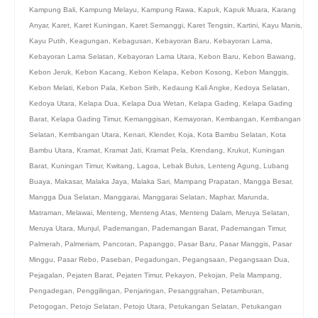
Kampung Bali
,
Kampung Melayu
,
Kampung Rawa
,
Kapuk
,
Kapuk Muara
,
Karang
Anyar
,
Karet
,
Karet Kuningan
,
Karet Semanggi
,
Karet Tengsin
,
Kartini
,
Kayu Manis
,
Kayu Putih
,
Keagungan
,
Kebagusan
,
Kebayoran Baru
,
Kebayoran Lama
,
Kebayoran Lama Selatan
,
Kebayoran Lama Utara
,
Kebon Baru
,
Kebon Bawang
,
Kebon Jeruk
,
Kebon Kacang
,
Kebon Kelapa
,
Kebon Kosong
,
Kebon Manggis
,
Kebon Melati
,
Kebon Pala
,
Kebon Sirih
,
Kedaung Kali Angke
,
Kedoya Selatan
,
Kedoya Utara
,
Kelapa Dua
,
Kelapa Dua Wetan
,
Kelapa Gading
,
Kelapa Gading
Barat
,
Kelapa Gading Timur
,
Kemanggisan
,
Kemayoran
,
Kembangan
,
Kembangan
Selatan
,
Kembangan Utara
,
Kenari
,
Klender
,
Koja
,
Kota Bambu Selatan
,
Kota
Bambu Utara
,
Kramat
,
Kramat Jati
,
Kramat Pela
,
Krendang
,
Krukut
,
Kuningan
Barat
,
Kuningan Timur
,
Kwitang
,
Lagoa
,
Lebak Bulus
,
Lenteng Agung
,
Lubang
Buaya
,
Makasar
,
Malaka Jaya
,
Malaka Sari
,
Mampang Prapatan
,
Mangga Besar
,
Mangga Dua Selatan
,
Manggarai
,
Manggarai Selatan
,
Maphar
,
Marunda
,
Matraman
,
Melawai
,
Menteng
,
Menteng Atas
,
Menteng Dalam
,
Meruya Selatan
,
Meruya Utara
,
Munjul
,
Pademangan
,
Pademangan Barat
,
Pademangan Timur
,
Palmerah
,
Palmeriam
,
Pancoran
,
Papanggo
,
Pasar Baru
,
Pasar Manggis
,
Pasar
Minggu
,
Pasar Rebo
,
Paseban
,
Pegadungan
,
Pegangsaan
,
Pegangsaan Dua
,
Pejagalan
,
Pejaten Barat
,
Pejaten Timur
,
Pekayon
,
Pekojan
,
Pela Mampang
,
Pengadegan
,
Penggilingan
,
Penjaringan
,
Pesanggrahan
,
Petamburan
,
Petogogan
,
Petojo Selatan
,
Petojo Utara
,
Petukangan Selatan
,
Petukangan