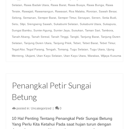
Selatan
,
Rawa Badak Utara
,
Rawa Barat
,
Rawa Buaya
,
Rawa Bunga
,
Rawa
Terate
,
Rawajati
,
Rawamangun
,
Rawasari
,
Roa Malaka
,
Rorotan
,
Sawah Besar
,
Selong
,
Semanan
,
Semper Barat
,
Semper Timur
,
Senayan
,
Senen
,
Setia Budi
,
Setu
,
Slipi
,
Srengseng Sawah
,
Sukabumi Selatan
,
Sukabumi Utara
,
Sukapura
,
Sungai Bambu
,
Sunter Agung
,
Sunter Jaya
,
Susukan
,
Taman Sari
,
Tambora
,
Tanah Abang
,
Tanah Sereal
,
Tanah Tinggi
,
Tangki
,
Tanjung Barat
,
Tanjung Duren
Selatan
,
Tanjung Duren Utara
,
Tanjung Priok
,
Tebet
,
Tebet Barat
,
Tebet Timur
,
Tegal Alur
,
Tegal Parang
,
Tengah
,
Tomang
,
Tugu Selatan
,
Tugu Utara
,
Ujung
Menteng
,
Ulujami
,
Utan Kayu Selatan
,
Utan Kayu Utara
,
Warakas
,
Wijaya Kusuma
Penangkal Petir Sungai
Betung
posted in:
Uncategorized
|
0
10 Hal Penting Tentang Penangkal Petir Sungai Betung
Yang Perlu Kita Ketahui Pada saat hujan turun dengan