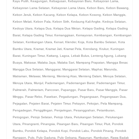
Kayu Putih
,
Keagungan
,
Kebagusan
,
Kebayoran Baru
,
Kebayoran Lama
,
Kebayoran Lama Selatan
,
Kebayoran Lama Utara
,
Kebon Baru
,
Kebon Bawang
,
Kebon Jeruk
,
Kebon Kacang
,
Kebon Kelapa
,
Kebon Kosong
,
Kebon Manggis
,
Kebon Melati
,
Kebon Pala
,
Kebon Sirih
,
Kedaung Kali Angke
,
Kedoya Selatan
,
Kedoya Utara
,
Kelapa Dua
,
Kelapa Dua Wetan
,
Kelapa Gading
,
Kelapa Gading
Barat
,
Kelapa Gading Timur
,
Kemanggisan
,
Kemayoran
,
Kembangan
,
Kembangan
Selatan
,
Kembangan Utara
,
Kenari
,
Klender
,
Koja
,
Kota Bambu Selatan
,
Kota
Bambu Utara
,
Kramat
,
Kramat Jati
,
Kramat Pela
,
Krendang
,
Krukut
,
Kuningan
Barat
,
Kuningan Timur
,
Kwitang
,
Lagoa
,
Lebak Bulus
,
Lenteng Agung
,
Lubang
Buaya
,
Makasar
,
Malaka Jaya
,
Malaka Sari
,
Mampang Prapatan
,
Mangga Besar
,
Mangga Dua Selatan
,
Manggarai
,
Manggarai Selatan
,
Maphar
,
Marunda
,
Matraman
,
Melawai
,
Menteng
,
Menteng Atas
,
Menteng Dalam
,
Meruya Selatan
,
Meruya Utara
,
Munjul
,
Pademangan
,
Pademangan Barat
,
Pademangan Timur
,
Palmerah
,
Palmeriam
,
Pancoran
,
Papanggo
,
Pasar Baru
,
Pasar Manggis
,
Pasar
Minggu
,
Pasar Rebo
,
Paseban
,
Pegadungan
,
Pegangsaan
,
Pegangsaan Dua
,
Pejagalan
,
Pejaten Barat
,
Pejaten Timur
,
Pekayon
,
Pekojan
,
Pela Mampang
,
Pengadegan
,
Penggilingan
,
Penjaringan
,
Pesanggrahan
,
Petamburan
,
Petogogan
,
Petojo Selatan
,
Petojo Utara
,
Petukangan Selatan
,
Petukangan
Utara
,
Pinangranti
,
Pinangsia
,
Pisangan Baru
,
Pisangan Timur
,
Pluit
,
Pondok
Bambu
,
Pondok Kelapa
,
Pondok Kopi
,
Pondok Labu
,
Pondok Pinang
,
Pondok
Ranggon
,
Pulo
,
Pulo Gadung
,
Pulo Gebang
,
Ragunan
,
Rambutan
,
Rawa Badak