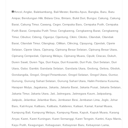
Ancol
,
Angke
,
Balekambang
,
Bali Mester
,
Bambu Apus
,
Bangka
,
Baru
,
Batu
Ampar
,
Bendungan Hilir
,
Bidara Cina
,
Bintaro
,
Bukit Duri
,
Bungur
,
Cakung
,
Cakung
Barat
,
Cakung Timur
,
Cawang
,
Ceger
,
Cempaka Baru
,
Cempaka Putih
,
Cempaka
Putih Barat
,
Cempaka Putih Timur
,
Cengkareng
,
Cengkareng Barat
,
Cengkareng
Timur
,
Cibubur
,
Cideng
,
Ciganjur
,
Cijantung
,
Cikini
,
Cikoko
,
Cilandak
,
Cilandak
Barat
,
Cilandak Timur
,
Cilangkap
,
Cililitan
,
Cilincing
,
Cipayung
,
Cipedak
,
Cipete
Selatan
,
Cipete Utara
,
Cipinang
,
Cipinang Besar Selatan
,
Cipinang Besar Utara
,
Cipinang Cempedak
,
Cipinang Melayu
,
Cipinang Muara
,
Cipulir
,
Ciracas
,
Dukuh
,
Duren Sawit
,
Duren Tiga
,
Duri Kepa
,
Duri Kosambi
,
Duri Pulo
,
Duri Selatan
,
Duri
Utara
,
Galur
,
Gambir
,
Gandaria Selatan
,
Gandaria Utara
,
Gedong
,
Gelora
,
Glodok
,
Gondangdia
,
Grogol
,
Grogol Petamburan
,
Grogol Selatan
,
Grogol Utara
,
Guntur
,
Gunung
,
Gunung Sahari Selatan
,
Gunung Sahari Utara
,
Halim Perdana Kusuma
,
Harapan Mulya
,
Jagakarsa
,
Jakarta
,
Jakarta Barat
,
Jakarta Pusat
,
Jakarta Selatan
,
Jakarta Timur
,
Jakarta Utara
,
Jati
,
Jatinegara
,
Jatinegara Kaum
,
Jatipadang
,
Jatipulo
,
Jelambar
,
Jelambar Baru
,
Jembatan Besi
,
Jembatan Lima
,
Joglo
,
Johar
Baru
,
Kali Anyar
,
Kalibaru
,
Kalibata
,
Kalideres
,
Kalisari
,
Kamal
,
Kamal Muara
,
Kampung Bali
,
Kampung Melayu
,
Kampung Rawa
,
Kapuk
,
Kapuk Muara
,
Karang
Anyar
,
Karet
,
Karet Kuningan
,
Karet Semanggi
,
Karet Tengsin
,
Kartini
,
Kayu Manis
,
Kayu Putih
,
Keagungan
,
Kebagusan
,
Kebayoran Baru
,
Kebayoran Lama
,