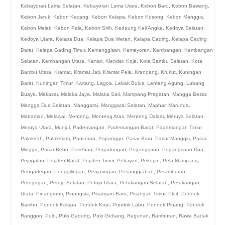
Kebayoran Lama Selatan
,
Kebayoran Lama Utara
,
Kebon Baru
,
Kebon Bawang
,
Kebon Jeruk
,
Kebon Kacang
,
Kebon Kelapa
,
Kebon Kosong
,
Kebon Manggis
,
Kebon Melati
,
Kebon Pala
,
Kebon Sirih
,
Kedaung Kali Angke
,
Kedoya Selatan
,
Kedoya Utara
,
Kelapa Dua
,
Kelapa Dua Wetan
,
Kelapa Gading
,
Kelapa Gading
Barat
,
Kelapa Gading Timur
,
Kemanggisan
,
Kemayoran
,
Kembangan
,
Kembangan
Selatan
,
Kembangan Utara
,
Kenari
,
Klender
,
Koja
,
Kota Bambu Selatan
,
Kota
Bambu Utara
,
Kramat
,
Kramat Jati
,
Kramat Pela
,
Krendang
,
Krukut
,
Kuningan
Barat
,
Kuningan Timur
,
Kwitang
,
Lagoa
,
Lebak Bulus
,
Lenteng Agung
,
Lubang
Buaya
,
Makasar
,
Malaka Jaya
,
Malaka Sari
,
Mampang Prapatan
,
Mangga Besar
,
Mangga Dua Selatan
,
Manggarai
,
Manggarai Selatan
,
Maphar
,
Marunda
,
Matraman
,
Melawai
,
Menteng
,
Menteng Atas
,
Menteng Dalam
,
Meruya Selatan
,
Meruya Utara
,
Munjul
,
Pademangan
,
Pademangan Barat
,
Pademangan Timur
,
Palmerah
,
Palmeriam
,
Pancoran
,
Papanggo
,
Pasar Baru
,
Pasar Manggis
,
Pasar
Minggu
,
Pasar Rebo
,
Paseban
,
Pegadungan
,
Pegangsaan
,
Pegangsaan Dua
,
Pejagalan
,
Pejaten Barat
,
Pejaten Timur
,
Pekayon
,
Pekojan
,
Pela Mampang
,
Pengadegan
,
Penggilingan
,
Penjaringan
,
Pesanggrahan
,
Petamburan
,
Petogogan
,
Petojo Selatan
,
Petojo Utara
,
Petukangan Selatan
,
Petukangan
Utara
,
Pinangranti
,
Pinangsia
,
Pisangan Baru
,
Pisangan Timur
,
Pluit
,
Pondok
Bambu
,
Pondok Kelapa
,
Pondok Kopi
,
Pondok Labu
,
Pondok Pinang
,
Pondok
Ranggon
,
Pulo
,
Pulo Gadung
,
Pulo Gebang
,
Ragunan
,
Rambutan
,
Rawa Badak