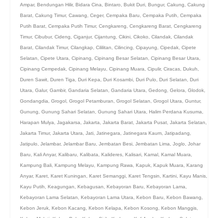
Ampar
,
Bendungan Hilir
,
Bidara Cina
,
Bintaro
,
Bukit Duri
,
Bungur
,
Cakung
,
Cakung
Barat
,
Cakung Timur
,
Cawang
,
Ceger
,
Cempaka Baru
,
Cempaka Putih
,
Cempaka
Putih Barat
,
Cempaka Putih Timur
,
Cengkareng
,
Cengkareng Barat
,
Cengkareng
Timur
,
Cibubur
,
Cideng
,
Ciganjur
,
Cijantung
,
Cikini
,
Cikoko
,
Cilandak
,
Cilandak
Barat
,
Cilandak Timur
,
Cilangkap
,
Cililitan
,
Cilincing
,
Cipayung
,
Cipedak
,
Cipete
Selatan
,
Cipete Utara
,
Cipinang
,
Cipinang Besar Selatan
,
Cipinang Besar Utara
,
Cipinang Cempedak
,
Cipinang Melayu
,
Cipinang Muara
,
Cipulir
,
Ciracas
,
Dukuh
,
Duren Sawit
,
Duren Tiga
,
Duri Kepa
,
Duri Kosambi
,
Duri Pulo
,
Duri Selatan
,
Duri
Utara
,
Galur
,
Gambir
,
Gandaria Selatan
,
Gandaria Utara
,
Gedong
,
Gelora
,
Glodok
,
Gondangdia
,
Grogol
,
Grogol Petamburan
,
Grogol Selatan
,
Grogol Utara
,
Guntur
,
Gunung
,
Gunung Sahari Selatan
,
Gunung Sahari Utara
,
Halim Perdana Kusuma
,
Harapan Mulya
,
Jagakarsa
,
Jakarta
,
Jakarta Barat
,
Jakarta Pusat
,
Jakarta Selatan
,
Jakarta Timur
,
Jakarta Utara
,
Jati
,
Jatinegara
,
Jatinegara Kaum
,
Jatipadang
,
Jatipulo
,
Jelambar
,
Jelambar Baru
,
Jembatan Besi
,
Jembatan Lima
,
Joglo
,
Johar
Baru
,
Kali Anyar
,
Kalibaru
,
Kalibata
,
Kalideres
,
Kalisari
,
Kamal
,
Kamal Muara
,
Kampung Bali
,
Kampung Melayu
,
Kampung Rawa
,
Kapuk
,
Kapuk Muara
,
Karang
Anyar
,
Karet
,
Karet Kuningan
,
Karet Semanggi
,
Karet Tengsin
,
Kartini
,
Kayu Manis
,
Kayu Putih
,
Keagungan
,
Kebagusan
,
Kebayoran Baru
,
Kebayoran Lama
,
Kebayoran Lama Selatan
,
Kebayoran Lama Utara
,
Kebon Baru
,
Kebon Bawang
,
Kebon Jeruk
,
Kebon Kacang
,
Kebon Kelapa
,
Kebon Kosong
,
Kebon Manggis
,