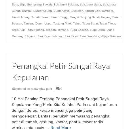
Setu
,
Slipi
,
Srengseng Sawah
,
Sukabumi Selatan
,
Sukabumi Utara
,
Sukapura
,
Sungai Bambu
,
Sunter Agung
,
Sunter Jaya
,
Susukan
,
Taman Sari
,
Tambora
,
Tanah Abang
,
Tanah Sereal
,
Tanah Tinggi
,
Tangki
,
Tanjung Barat
,
Tanjung Duren
Selatan
,
Tanjung Duren Utara
,
Tanjung Priok
,
Tebet
,
Tebet Barat
,
Tebet Timur
,
Tegal Alur
,
Tegal Parang
,
Tengah
,
Tomang
,
Tugu Selatan
,
Tugu Utara
,
Ujung
Menteng
,
Ulujami
,
Utan Kayu Selatan
,
Utan Kayu Utara
,
Warakas
,
Wijaya Kusuma
Penangkal Petir Sungai Raya
Kepulauan
posted in:
penangkal petir
|
0
10 Hal Penting Tentang Penangkal Petir Sungai Raya
Kepulauan Yang Perlu Kita Ketahui Pada saat hujan turun
dengan deras, kerap muncul juga petir yang
menggelegar. Lantas, perlukah memasang penangkal
petir di rumah, gedung, kantor, pabrik, tower radio
wireless atau cctv …
Read More