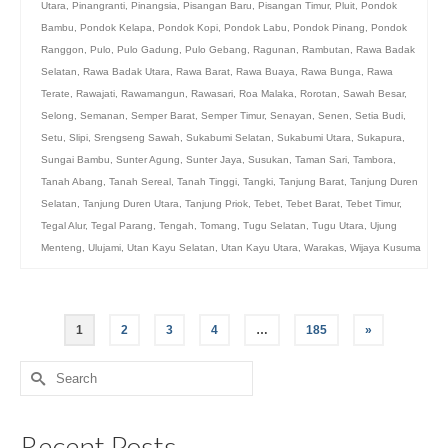
Utara
,
Pinangranti
,
Pinangsia
,
Pisangan Baru
,
Pisangan Timur
,
Pluit
,
Pondok
Bambu
,
Pondok Kelapa
,
Pondok Kopi
,
Pondok Labu
,
Pondok Pinang
,
Pondok
Ranggon
,
Pulo
,
Pulo Gadung
,
Pulo Gebang
,
Ragunan
,
Rambutan
,
Rawa Badak
Selatan
,
Rawa Badak Utara
,
Rawa Barat
,
Rawa Buaya
,
Rawa Bunga
,
Rawa
Terate
,
Rawajati
,
Rawamangun
,
Rawasari
,
Roa Malaka
,
Rorotan
,
Sawah Besar
,
Selong
,
Semanan
,
Semper Barat
,
Semper Timur
,
Senayan
,
Senen
,
Setia Budi
,
Setu
,
Slipi
,
Srengseng Sawah
,
Sukabumi Selatan
,
Sukabumi Utara
,
Sukapura
,
Sungai Bambu
,
Sunter Agung
,
Sunter Jaya
,
Susukan
,
Taman Sari
,
Tambora
,
Tanah Abang
,
Tanah Sereal
,
Tanah Tinggi
,
Tangki
,
Tanjung Barat
,
Tanjung Duren
Selatan
,
Tanjung Duren Utara
,
Tanjung Priok
,
Tebet
,
Tebet Barat
,
Tebet Timur
,
Tegal Alur
,
Tegal Parang
,
Tengah
,
Tomang
,
Tugu Selatan
,
Tugu Utara
,
Ujung
Menteng
,
Ulujami
,
Utan Kayu Selatan
,
Utan Kayu Utara
,
Warakas
,
Wijaya Kusuma
1
2
3
4
…
185
»
Search
for:
Recent Posts