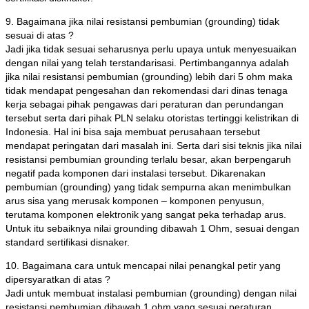
9. Bagaimana jika nilai resistansi pembumian (grounding) tidak
sesuai di atas ?
Jadi jika tidak sesuai seharusnya perlu upaya untuk menyesuaikan
dengan nilai yang telah terstandarisasi. Pertimbangannya adalah
jika nilai resistansi pembumian (grounding) lebih dari 5 ohm maka
tidak mendapat pengesahan dan rekomendasi dari dinas tenaga
kerja sebagai pihak pengawas dari peraturan dan perundangan
tersebut serta dari pihak PLN selaku otoristas tertinggi kelistrikan di
Indonesia. Hal ini bisa saja membuat perusahaan tersebut
mendapat peringatan dari masalah ini. Serta dari sisi teknis jika nilai
resistansi pembumian grounding terlalu besar, akan berpengaruh
negatif pada komponen dari instalasi tersebut. Dikarenakan
pembumian (grounding) yang tidak sempurna akan menimbulkan
arus sisa yang merusak komponen – komponen penyusun,
terutama komponen elektronik yang sangat peka terhadap arus.
Untuk itu sebaiknya nilai grounding dibawah 1 Ohm, sesuai dengan
standard sertifikasi disnaker.
10. Bagaimana cara untuk mencapai nilai penangkal petir yang
dipersyaratkan di atas ?
Jadi untuk membuat instalasi pembumian (grounding) dengan nilai
resistansi pembumian dibawah 1 ohm yang sesuai peraturan