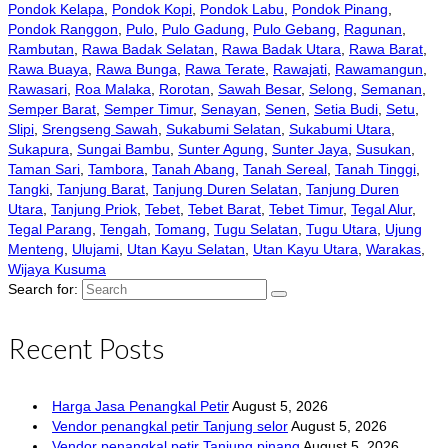
Pondok Kelapa
,
Pondok Kopi
,
Pondok Labu
,
Pondok Pinang
,
Pondok Ranggon
,
Pulo
,
Pulo Gadung
,
Pulo Gebang
,
Ragunan
,
Rambutan
,
Rawa Badak Selatan
,
Rawa Badak Utara
,
Rawa Barat
,
Rawa Buaya
,
Rawa Bunga
,
Rawa Terate
,
Rawajati
,
Rawamangun
,
Rawasari
,
Roa Malaka
,
Rorotan
,
Sawah Besar
,
Selong
,
Semanan
,
Semper Barat
,
Semper Timur
,
Senayan
,
Senen
,
Setia Budi
,
Setu
,
Slipi
,
Srengseng Sawah
,
Sukabumi Selatan
,
Sukabumi Utara
,
Sukapura
,
Sungai Bambu
,
Sunter Agung
,
Sunter Jaya
,
Susukan
,
Taman Sari
,
Tambora
,
Tanah Abang
,
Tanah Sereal
,
Tanah Tinggi
,
Tangki
,
Tanjung Barat
,
Tanjung Duren Selatan
,
Tanjung Duren
Utara
,
Tanjung Priok
,
Tebet
,
Tebet Barat
,
Tebet Timur
,
Tegal Alur
,
Tegal Parang
,
Tengah
,
Tomang
,
Tugu Selatan
,
Tugu Utara
,
Ujung
Menteng
,
Ulujami
,
Utan Kayu Selatan
,
Utan Kayu Utara
,
Warakas
,
Wijaya Kusuma
Search for:
Recent Posts
Harga Jasa Penangkal Petir
August 5, 2026
Vendor penangkal petir Tanjung selor
August 5, 2026
Vendor penangkal petir Tanjung pinang
August 5, 2026