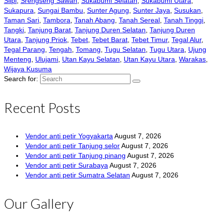
Slipi
,
Srengseng Sawah
,
Sukabumi Selatan
,
Sukabumi Utara
,
Sukapura
,
Sungai Bambu
,
Sunter Agung
,
Sunter Jaya
,
Susukan
,
Taman Sari
,
Tambora
,
Tanah Abang
,
Tanah Sereal
,
Tanah Tinggi
,
Tangki
,
Tanjung Barat
,
Tanjung Duren Selatan
,
Tanjung Duren
Utara
,
Tanjung Priok
,
Tebet
,
Tebet Barat
,
Tebet Timur
,
Tegal Alur
,
Tegal Parang
,
Tengah
,
Tomang
,
Tugu Selatan
,
Tugu Utara
,
Ujung
Menteng
,
Ulujami
,
Utan Kayu Selatan
,
Utan Kayu Utara
,
Warakas
,
Wijaya Kusuma
Search for:
Recent Posts
Vendor anti petir Yogyakarta
August 7, 2026
Vendor anti petir Tanjung selor
August 7, 2026
Vendor anti petir Tanjung pinang
August 7, 2026
Vendor anti petir Surabaya
August 7, 2026
Vendor anti petir Sumatra Selatan
August 7, 2026
Our Gallery