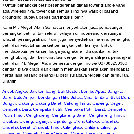
• Untuk penangkal petir pesanggrahan diatas tower triangle yang
ada wireless nya, tower dan semua sling nya wajib di pasang
grounding, supaya bebas dari induksi petir.
Kami PT. Megah Alam Semesta menyediakan jasa pemasangan
penangkal petir untuk seluruh wilayah di Indonesia, khususnya
wilayah pesanggrahan. Kami juga menyediakan material penangkal
petir dan kebutuhan terkait penangkal petir lainnya. Untuk
mendapatkan perkiraan harga yang akurat, disarankan untuk
menghubungi dan berkonsultasi dengan tenaga ahli jasa penangkal
petir dari PT. Megah Alam Semesta dengan no wa 087885299300
dengan biaya gratis dan dijamin memuaskan serta akan mendapat
harga jasa pasang penangkal petir surabaya terbaik dan termurah.
Dijamin!
Ancol
,
Angke
,
Balekambang
,
Bali Mester
,
Bambu Apus
,
Bangka
,
Baru
,
Batu Ampar
,
Bendungan Hilir
,
Bidara Cina
,
Bintaro
,
Bukit Duri
,
Bungur
,
Cakung
,
Cakung Barat
,
Cakung Timur
,
Cawang
,
Ceger
,
Cempaka Baru
,
Cempaka Putih
,
Cempaka Putih Barat
,
Cempaka
Putih Timur
,
Cengkareng
,
Cengkareng Barat
,
Cengkareng Timur
,
Cibubur
,
Cideng
,
Ciganjur
,
Cijantung
,
Cikini
,
Cikoko
,
Cilandak
,
Cilandak Barat
,
Cilandak Timur
,
Cilangkap
,
Cililitan
,
Cilincing
,
Cipayung
,
Cipedak
,
Cipete Selatan
,
Cipete Utara
,
Cipinang
,