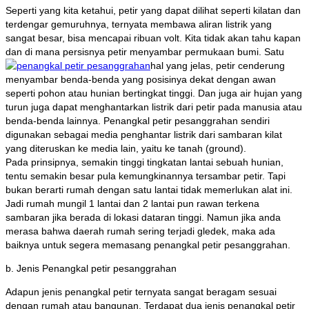
Seperti yang kita ketahui, petir yang dapat dilihat seperti kilatan dan
terdengar gemuruhnya, ternyata membawa aliran listrik yang
sangat besar, bisa mencapai ribuan volt. Kita tidak akan tahu kapan
dan di mana persisnya petir menyambar permukaan bumi. Satu
hal yang jelas, petir cenderung
menyambar benda-benda yang posisinya dekat dengan awan
seperti pohon atau hunian bertingkat tinggi. Dan juga air hujan yang
turun juga dapat menghantarkan listrik dari petir pada manusia atau
benda-benda lainnya. Penangkal petir pesanggrahan sendiri
digunakan sebagai media penghantar listrik dari sambaran kilat
yang diteruskan ke media lain, yaitu ke tanah (ground).
Pada prinsipnya, semakin tinggi tingkatan lantai sebuah hunian,
tentu semakin besar pula kemungkinannya tersambar petir. Tapi
bukan berarti rumah dengan satu lantai tidak memerlukan alat ini.
Jadi rumah mungil 1 lantai dan 2 lantai pun rawan terkena
sambaran jika berada di lokasi dataran tinggi. Namun jika anda
merasa bahwa daerah rumah sering terjadi gledek, maka ada
baiknya untuk segera memasang penangkal petir pesanggrahan.
b. Jenis Penangkal petir pesanggrahan
Adapun jenis penangkal petir ternyata sangat beragam sesuai
dengan rumah atau bangunan. Terdapat dua jenis penangkal petir