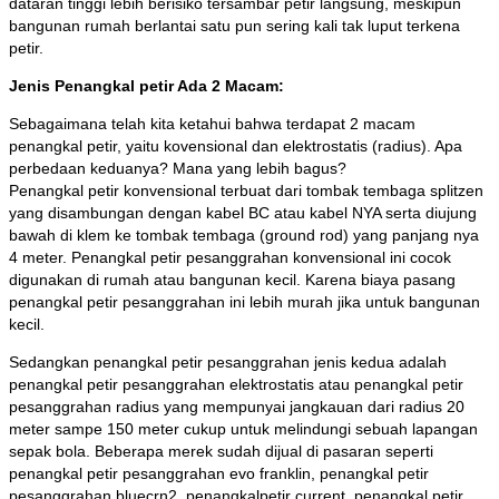
dataran tinggi lebih berisiko tersambar petir langsung, meskipun
bangunan rumah berlantai satu pun sering kali tak luput terkena
petir.
Jenis Penangkal petir Ada 2 Macam:
Sebagaimana telah kita ketahui bahwa terdapat 2 macam
penangkal petir, yaitu kovensional dan elektrostatis (radius). Apa
perbedaan keduanya? Mana yang lebih bagus?
Penangkal petir konvensional terbuat dari tombak tembaga splitzen
yang disambungan dengan kabel BC atau kabel NYA serta diujung
bawah di klem ke tombak tembaga (ground rod) yang panjang nya
4 meter. Penangkal petir pesanggrahan konvensional ini cocok
digunakan di rumah atau bangunan kecil. Karena biaya pasang
penangkal petir pesanggrahan ini lebih murah jika untuk bangunan
kecil.
Sedangkan penangkal petir pesanggrahan jenis kedua adalah
penangkal petir pesanggrahan elektrostatis atau penangkal petir
pesanggrahan radius yang mempunyai jangkauan dari radius 20
meter sampe 150 meter cukup untuk melindungi sebuah lapangan
sepak bola. Beberapa merek sudah dijual di pasaran seperti
penangkal petir pesanggrahan evo franklin, penangkal petir
pesanggrahan bluecrn2, penangkalpetir current, penangkal petir