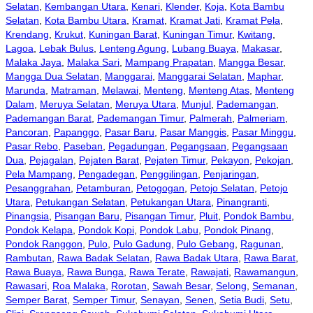
Selatan
,
Kembangan Utara
,
Kenari
,
Klender
,
Koja
,
Kota Bambu
Selatan
,
Kota Bambu Utara
,
Kramat
,
Kramat Jati
,
Kramat Pela
,
Krendang
,
Krukut
,
Kuningan Barat
,
Kuningan Timur
,
Kwitang
,
Lagoa
,
Lebak Bulus
,
Lenteng Agung
,
Lubang Buaya
,
Makasar
,
Malaka Jaya
,
Malaka Sari
,
Mampang Prapatan
,
Mangga Besar
,
Mangga Dua Selatan
,
Manggarai
,
Manggarai Selatan
,
Maphar
,
Marunda
,
Matraman
,
Melawai
,
Menteng
,
Menteng Atas
,
Menteng
Dalam
,
Meruya Selatan
,
Meruya Utara
,
Munjul
,
Pademangan
,
Pademangan Barat
,
Pademangan Timur
,
Palmerah
,
Palmeriam
,
Pancoran
,
Papanggo
,
Pasar Baru
,
Pasar Manggis
,
Pasar Minggu
,
Pasar Rebo
,
Paseban
,
Pegadungan
,
Pegangsaan
,
Pegangsaan
Dua
,
Pejagalan
,
Pejaten Barat
,
Pejaten Timur
,
Pekayon
,
Pekojan
,
Pela Mampang
,
Pengadegan
,
Penggilingan
,
Penjaringan
,
Pesanggrahan
,
Petamburan
,
Petogogan
,
Petojo Selatan
,
Petojo
Utara
,
Petukangan Selatan
,
Petukangan Utara
,
Pinangranti
,
Pinangsia
,
Pisangan Baru
,
Pisangan Timur
,
Pluit
,
Pondok Bambu
,
Pondok Kelapa
,
Pondok Kopi
,
Pondok Labu
,
Pondok Pinang
,
Pondok Ranggon
,
Pulo
,
Pulo Gadung
,
Pulo Gebang
,
Ragunan
,
Rambutan
,
Rawa Badak Selatan
,
Rawa Badak Utara
,
Rawa Barat
,
Rawa Buaya
,
Rawa Bunga
,
Rawa Terate
,
Rawajati
,
Rawamangun
,
Rawasari
,
Roa Malaka
,
Rorotan
,
Sawah Besar
,
Selong
,
Semanan
,
Semper Barat
,
Semper Timur
,
Senayan
,
Senen
,
Setia Budi
,
Setu
,