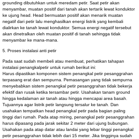
grounding dibutuhkan untuk meredam petir. Saat petir akan
menyambar, muatan positif dari tanah akan tertarik lewat konduktor
ke ujung head. Head bermuatan positif akan menarik muatan
negatif dari petir lalu menghasilkan energi listrik yang kembali
dialirkan ke tanah lewat konduktor. Semua energi negatif tersebut
akan dinetralkan oleh muatan positif di tanah sehingga tidak
menyambar ke mana-mana.
5. Proses instalasi anti petir
Pada saat sudah membeli atau membuat, perhatikan tahapan
instalasi penangkalpetir untuk rumah berikut ini:
Harus dipastikan komponen sistem penangkal petir pesanggrahan
terpasang erat dan sempurna. Pemasangan yang tidak sempurna
menyebabkan sistem penangkal petir pesanggrahan tidak bekerja
efektif dan rusak ketika tersambar petir. Usahakan tanam ground
hingga kedalaman air tanah atau hingga mencapai area basah.
Tujuannya agar listrik petir langsung tersalur ke tanah. Dan
usahakan tempatkan head penangkal petir pada bagian paling
tinggi dari rumah. Pada atap miring, penangkal petir pesanggrahan
harus dipasang pada jarak sekitar 2 meter dari ujung bubungan.
Usahakan pada atap datar atau landai yang lebar tinggi penangkal
petir pesanggrahan tidak lebih dari 15 meter. Jika tingginya sudah