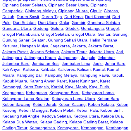
Cipinang Besar Selatan
,
Cipinang Besar Utara
,
Cipinang
Cempedak
,
Cipinang Melayu
,
Cipinang Muara
,
Cipulir
,
Ciracas
,
Dukuh
,
Duren Sawit
,
Duren Tiga
,
Duri Kepa
,
Duri Kosambi
,
Duri
Pulo
,
Duri Selatan
,
Duri Utara
,
Galur
,
Gambir
,
Gandaria Selatan
,
Gandaria Utara
,
Gedong
,
Gelora
,
Glodok
,
Gondangdia
,
Grogol
,
Grogol Petamburan
,
Grogol Selatan
,
Grogol Utara
,
Guntur
,
Gunung
,
Gunung Sahari Selatan
,
Gunung Sahari Utara
,
Halim Perdana
Kusuma
,
Harapan Mulya
,
Jagakarsa
,
Jakarta
,
Jakarta Barat
,
Jakarta Pusat
,
Jakarta Selatan
,
Jakarta Timur
,
Jakarta Utara
,
Jati
,
Jatinegara
,
Jatinegara Kaum
,
Jatipadang
,
Jatipulo
,
Jelambar
,
Jelambar Baru
,
Jembatan Besi
,
Jembatan Lima
,
Joglo
,
Johar Baru
,
Kali Anyar
,
Kalibaru
,
Kalibata
,
Kalideres
,
Kalisari
,
Kamal
,
Kamal
Muara
,
Kampung Bali
,
Kampung Melayu
,
Kampung Rawa
,
Kapuk
,
Kapuk Muara
,
Karang Anyar
,
Karet
,
Karet Kuningan
,
Karet
Semanggi
,
Karet Tengsin
,
Kartini
,
Kayu Manis
,
Kayu Putih
,
Keagungan
,
Kebagusan
,
Kebayoran Baru
,
Kebayoran Lama
,
Kebayoran Lama Selatan
,
Kebayoran Lama Utara
,
Kebon Baru
,
Kebon Bawang
,
Kebon Jeruk
,
Kebon Kacang
,
Kebon Kelapa
,
Kebon
Kosong
,
Kebon Manggis
,
Kebon Melati
,
Kebon Pala
,
Kebon Sirih
,
Kedaung Kali Angke
,
Kedoya Selatan
,
Kedoya Utara
,
Kelapa Dua
,
Kelapa Dua Wetan
,
Kelapa Gading
,
Kelapa Gading Barat
,
Kelapa
Gading Timur
,
Kemanggisan
,
Kemayoran
,
Kembangan
,
Kembangan