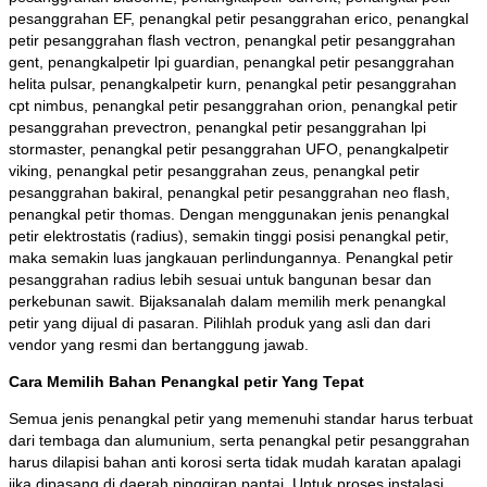
pesanggrahan EF, penangkal petir pesanggrahan erico, penangkal
petir pesanggrahan flash vectron, penangkal petir pesanggrahan
gent, penangkalpetir lpi guardian, penangkal petir pesanggrahan
helita pulsar, penangkalpetir kurn, penangkal petir pesanggrahan
cpt nimbus, penangkal petir pesanggrahan orion, penangkal petir
pesanggrahan prevectron, penangkal petir pesanggrahan lpi
stormaster, penangkal petir pesanggrahan UFO, penangkalpetir
viking, penangkal petir pesanggrahan zeus, penangkal petir
pesanggrahan bakiral, penangkal petir pesanggrahan neo flash,
penangkal petir thomas. Dengan menggunakan jenis penangkal
petir elektrostatis (radius), semakin tinggi posisi penangkal petir,
maka semakin luas jangkauan perlindungannya. Penangkal petir
pesanggrahan radius lebih sesuai untuk bangunan besar dan
perkebunan sawit. Bijaksanalah dalam memilih merk penangkal
petir yang dijual di pasaran. Pilihlah produk yang asli dan dari
vendor yang resmi dan bertanggung jawab.
Cara Memilih Bahan Penangkal petir Yang Tepat
Semua jenis penangkal petir yang memenuhi standar harus terbuat
dari tembaga dan alumunium, serta penangkal petir pesanggrahan
harus dilapisi bahan anti korosi serta tidak mudah karatan apalagi
jika dipasang di daerah pinggiran pantai. Untuk proses instalasi