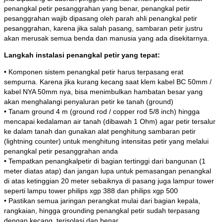
penangkal petir pesanggrahan yang benar, penangkal petir
pesanggrahan wajib dipasang oleh parah ahli penangkal petir
pesanggrahan, karena jika salah pasang, sambaran petir justru
akan merusak semua benda dan manusia yang ada disekitarnya.
Langkah instalasi penangkal petir yang tepat:
• Komponen sistem penangkal petir harus terpasang erat
sempurna. Karena jika kurang kecang saat klem kabel BC 50mm /
kabel NYA 50mm nya, bisa menimbulkan hambatan besar yang
akan menghalangi penyaluran petir ke tanah (ground)
• Tanam ground 4 m (ground rod / copper rod 5/8 inch) hingga
mencapai kedalaman air tanah (dibawah 1 Ohm) agar petir tersalur
ke dalam tanah dan gunakan alat penghitung sambaran petir
(lightning counter) untuk menghitung intensitas petir yang melalui
penangkal petir pesanggrahan anda
• Tempatkan penangkalpetir di bagian tertinggi dari bangunan (1
meter diatas atap) dan jangan lupa untuk pemasangan penangkal
di atas ketinggian 20 meter sebaiknya di pasang juga lampur tower
seperti lampu tower philips xgp 388 dan philips xgp 500
• Pastikan semua jaringan perangkat mulai dari bagian kepala,
rangkaian, hingga grounding penangkal petir sudah terpasang
dengan kecang, terisolasi dan benar