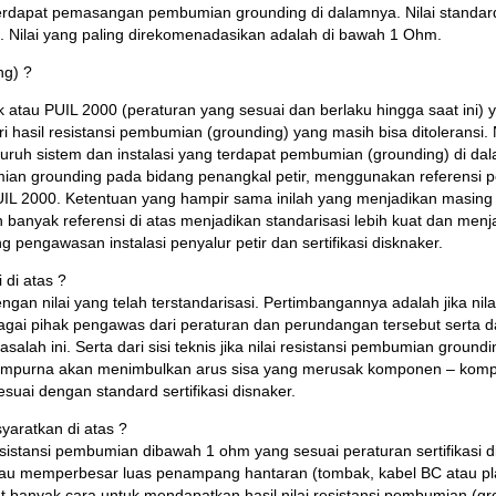
g terdapat pemasangan pembumian grounding di dalamnya. Nilai standar
. Nilai yang paling direkomenadasikan adalah di bawah 1 Ohm.
ng) ?
k atau PUIL 2000 (peraturan yang sesuai dan berlaku hingga saat ini)
ri hasil resistansi pembumian (grounding) yang masih bisa ditoleransi
seluruh sistem dan instalasi yang terdapat pembumian (grounding) di d
mian grounding pada bidang penangkal petir, menggunakan referensi p
UIL 2000. Ketentuan yang hampir sama inilah yang menjadikan masing 
nyak referensi di atas menjadikan standarisasi lebih kuat dan menjad
engawasan instalasi penyalur petir dan sertifikasi disknaker.
 di atas ?
gan nilai yang telah terstandarisasi. Pertimbangannya adalah jika nil
 pihak pengawas dari peraturan dan perundangan tersebut serta dari pi
lah ini. Serta dari sisi teknis jika nilai resistansi pembumian ground
k sempurna akan menimbulkan arus sisa yang merusak komponen – kom
suai dengan standard sertifikasi disnaker.
yaratkan di atas ?
esistansi pembumian dibawah 1 ohm yang sesuai peraturan sertifikasi 
u memperbesar luas penampang hantaran (tombak, kabel BC atau plat
banyak cara untuk mendapatkan hasil nilai resistansi pembumian (groun