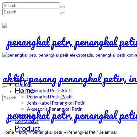
Search
for:
Search
for:
Home
Product
Home
Penangkal Petir Aktif
Penangkal Petir Pasif
Search
Jenis Kabel Penangkal Petir
for:
Aksesoris Penangkal Petir
About Us
Contact Us
Product
Home
»
Blog
»
penangkal petir
»
Penangkal Petir Jelambar