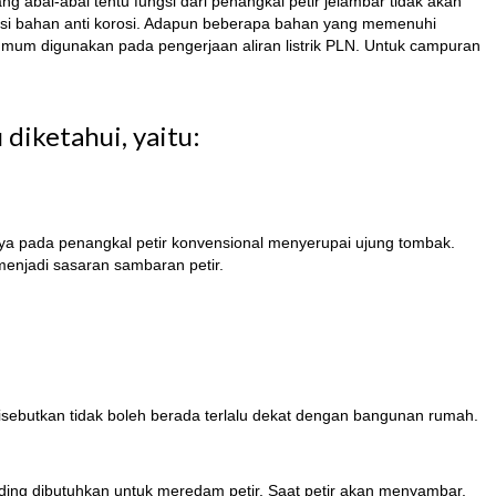
bal-abal tentu fungsi dari penangkal petir jelambar tidak akan
pisi bahan anti korosi. Adapun beberapa bahan yang memenuhi
umum digunakan pada pengerjaan aliran listrik PLN. Untuk campuran
diketahui, yaitu:
nya pada penangkal petir konvensional menyerupai ujung tombak.
menjadi sasaran sambaran petir.
ebutkan tidak boleh berada terlalu dekat dengan bangunan rumah.
ding dibutuhkan untuk meredam petir. Saat petir akan menyambar,