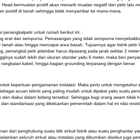
. Head bermuatan positif akan menarik muatan negatif dari petir lalu me
tan positif di tanah sehingga tidak menyambar ke mana-mana.
 penangkalpetir untuk rumah berikut ini:
ng erat dan sempurna. Pemasangan yang tidak sempurna menyebabkan s
 tanah atau hingga mencapai area basah. Tujuannya agar listrik petir
ing, penangkal petir jelambar harus dipasang pada jarak sekitar 2 met
a tingginya sudah lebih dari ukuran standar yaitu 6 meter, maka beri 
r, rangkaian kabel, hingga bagian grounding terpasang dengan benar.
k keperluan pengamanan instalasi. Maka perlu untuk mengetahui stan
Sebagai acuan teknis yang paling mudah untuk dipakai yaitu suatu per
uk dan diakui dalam bidang tersebut. Sehingga bagi orang awam tidak 
n dan standarisasi yang dikeluarkan pemerintah dalam hal ini nilai res
n dari penghubung suatu titik sirkuit listrik atau suatu penghantar ya
a, melainkan seluruh sirkuit atau instalasi yang dibumikan disebut jug