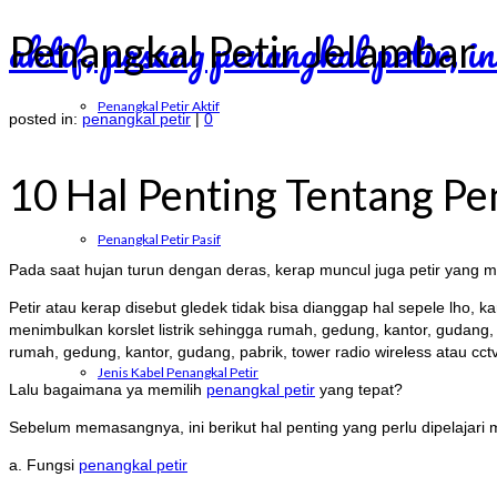
Penangkal Petir Jelambar
Penangkal Petir Aktif
posted in:
penangkal petir
|
0
10 Hal Penting Tentang Pe
Penangkal Petir Pasif
Pada saat hujan turun dengan deras, kerap muncul juga petir yang me
Petir atau kerap disebut gledek tidak bisa dianggap hal sepele lho,
menimbulkan korslet listrik sehingga rumah, gedung, kantor, gudang,
rumah, gedung, kantor, gudang, pabrik, tower radio wireless atau cctv
Jenis Kabel Penangkal Petir
Lalu bagaimana ya memilih
penangkal petir
yang tepat?
Sebelum memasangnya, ini berikut hal penting yang perlu dipelajari 
a. Fungsi
penangkal petir