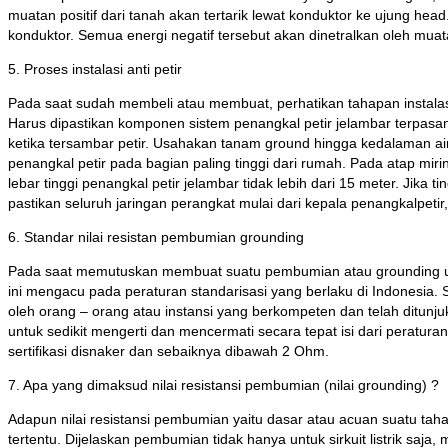
muatan positif dari tanah akan tertarik lewat konduktor ke ujung head
konduktor. Semua energi negatif tersebut akan dinetralkan oleh mua
5. Proses instalasi anti petir
Pada saat sudah membeli atau membuat, perhatikan tahapan instalasi
Harus dipastikan komponen sistem penangkal petir jelambar terpasa
ketika tersambar petir. Usahakan tanam ground hingga kedalaman air
penangkal petir pada bagian paling tinggi dari rumah. Pada atap mir
lebar tinggi penangkal petir jelambar tidak lebih dari 15 meter. Jik
pastikan seluruh jaringan perangkat mulai dari kepala penangkalpeti
6. Standar nilai resistan pembumian grounding
Pada saat memutuskan membuat suatu pembumian atau grounding untu
ini mengacu pada peraturan standarisasi yang berlaku di Indonesia. 
oleh orang – orang atau instansi yang berkompeten dan telah ditunj
untuk sedikit mengerti dan mencermati secara tepat isi dari peratura
sertifikasi disnaker dan sebaiknya dibawah 2 Ohm.
7. Apa yang dimaksud nilai resistansi pembumian (nilai grounding) ?
Adapun nilai resistansi pembumian yaitu dasar atau acuan suatu tahana
tertentu. Dijelaskan pembumian tidak hanya untuk sirkuit listrik saj