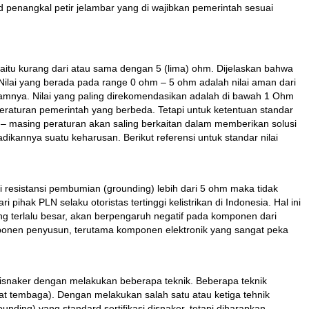
d penangkal petir jelambar yang di wajibkan pemerintah sesuai
 yaitu kurang dari atau sama dengan 5 (lima) ohm. Dijelaskan bahwa
. Nilai yang berada pada range 0 ohm – 5 ohm adalah nilai aman dari
alamnya. Nilai yang paling direkomendasikan adalah di bawah 1 Ohm
eraturan pemerintah yang berbeda. Tetapi untuk ketentuan standar
– masing peraturan akan saling berkaitan dalam memberikan solusi
ikannya suatu keharusan. Berikut referensi untuk standar nilai
ai resistansi pembumian (grounding) lebih dari 5 ohm maka tidak
hak PLN selaku otoristas tertinggi kelistrikan di Indonesia. Hal ini
ing terlalu besar, akan berpengaruh negatif pada komponen dari
ponen penyusun, terutama komponen elektronik yang sangat peka
disnaker dengan melakukan beberapa teknik. Beberapa teknik
 tembaga). Dengan melakukan salah satu atau ketiga tehnik
ding) yang standard sertifikasi disnaker, tetapi diharapkan