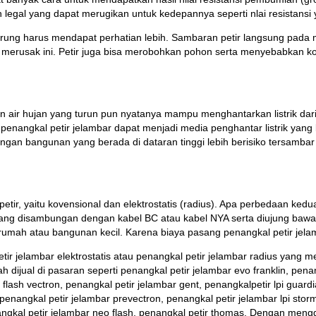
legal yang dapat merugikan untuk kedepannya seperti nlai resistansi 
rung harus mendapat perhatian lebih. Sambaran petir langsung pada 
 merusak ini. Petir juga bisa merobohkan pohon serta menyebabkan kor
 Dan air hujan yang turun pun nyatanya mampu menghantarkan listrik d
ngkal petir jelambar dapat menjadi media penghantar listrik yang be
engan bangunan yang berada di dataran tinggi lebih berisiko tersamba
tir, yaitu kovensional dan elektrostatis (radius). Apa perbedaan ke
 yang disambungan dengan kabel BC atau kabel NYA serta diujung baw
 rumah atau bangunan kecil. Karena biaya pasang penangkal petir jelamb
tir jelambar elektrostatis atau penangkal petir jelambar radius yan
jual di pasaran seperti penangkal petir jelambar evo franklin, penang
flash vectron, penangkal petir jelambar gent, penangkalpetir lpi guardi
penangkal petir jelambar prevectron, penangkal petir jelambar lpi stor
angkal petir jelambar neo flash, penangkal petir thomas. Dengan menggu