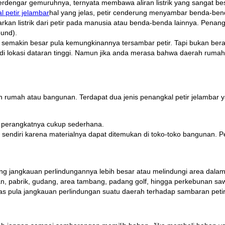
an terdengar gemuruhnya, ternyata membawa aliran listrik yang sangat be
hal yang jelas, petir cenderung menyambar benda-ben
arkan listrik dari petir pada manusia atau benda-benda lainnya. Penang
ound).
tu semakin besar pula kemungkinannya tersambar petir. Tapi bukan berar
a di lokasi dataran tinggi. Namun jika anda merasa bahwa daerah rum
rumah atau bangunan. Terdapat dua jenis penangkal petir jelambar yai
n perangkatnya cukup sederhana.
endiri karena materialnya dapat ditemukan di toko-toko bangunan. Pen
r yang jangkauan perlindungannya lebih besar atau melindungi area dal
n, pabrik, gudang, area tambang, padang golf, hingga perkebunan saw
uas pula jangkauan perlindungan suatu daerah terhadap sambaran petir