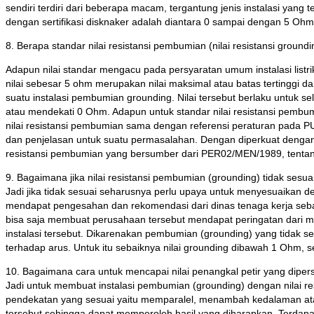
sendiri terdiri dari beberapa macam, tergantung jenis instalasi yan
dengan sertifikasi disknaker adalah diantara 0 sampai dengan 5 Ohm
8. Berapa standar nilai resistansi pembumian (nilai resistansi groundi
Adapun nilai standar mengacu pada persyaratan umum instalasi listri
nilai sebesar 5 ohm merupakan nilai maksimal atau batas tertinggi da
suatu instalasi pembumian grounding. Nilai tersebut berlaku untuk 
atau mendekati 0 Ohm. Adapun untuk standar nilai resistansi pembu
nilai resistansi pembumian sama dengan referensi peraturan pada P
dan penjelasan untuk suatu permasalahan. Dengan diperkuat dengan ba
resistansi pembumian yang bersumber dari PER02/MEN/1989, tentang p
9. Bagaimana jika nilai resistansi pembumian (grounding) tidak sesuai
Jadi jika tidak sesuai seharusnya perlu upaya untuk menyesuaikan den
mendapat pengesahan dan rekomendasi dari dinas tenaga kerja sebagai
bisa saja membuat perusahaan tersebut mendapat peringatan dari masa
instalasi tersebut. Dikarenakan pembumian (grounding) yang tida
terhadap arus. Untuk itu sebaiknya nilai grounding dibawah 1 Ohm, se
10. Bagaimana cara untuk mencapai nilai penangkal petir yang dipers
Jadi untuk membuat instalasi pembumian (grounding) dengan nilai r
pendekatan yang sesuai yaitu memparalel, menambah kedalaman ata
tersebut sehingga dapat memperoleh hasil yang diharapkan. Terdapat 