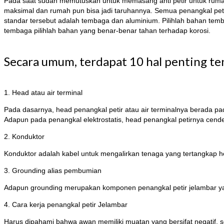
Pada saat sudah memutuskan untuk memasang anti petir untuk rumah 
maksimal dan rumah pun bisa jadi taruhannya. Semua penangkal peti
standar tersebut adalah tembaga dan aluminium. Pilihlah bahan tem
tembaga pilihlah bahan yang benar-benar tahan terhadap korosi.
Secara umum, terdapat 10 hal penting ten
1. Head atau air terminal
Pada dasarnya, head penangkal petir atau air terminalnya berada p
Adapun pada penangkal elektrostatis, head penangkal petirnya cend
2. Konduktor
Konduktor adalah kabel untuk mengalirkan tenaga yang tertangkap 
3. Grounding alias pembumian
Adapun grounding merupakan komponen penangkal petir jelambar yan
4. Cara kerja penangkal petir Jelambar
Harus dipahami bahwa awan memiliki muatan yang bersifat negatif, 