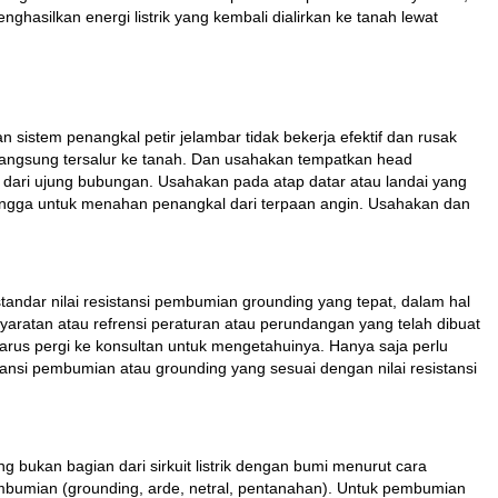
nghasilkan energi listrik yang kembali dialirkan ke tanah lewat
istem penangkal petir jelambar tidak bekerja efektif dan rusak
 langsung tersalur ke tanah. Dan usahakan tempatkan head
er dari ujung bubungan. Usahakan pada atap datar atau landai yang
penyangga untuk menahan penangkal dari terpaan angin. Usahakan dan
dar nilai resistansi pembumian grounding yang tepat, dalam hal
syaratan atau refrensi peraturan atau perundangan yang telah dibuat
harus pergi ke konsultan untuk mengetahuinya. Hanya saja perlu
istansi pembumian atau grounding yang sesuai dengan nilai resistansi
ng bukan bagian dari sirkuit listrik dengan bumi menurut cara
a pembumian (grounding, arde, netral, pentanahan). Untuk pembumian