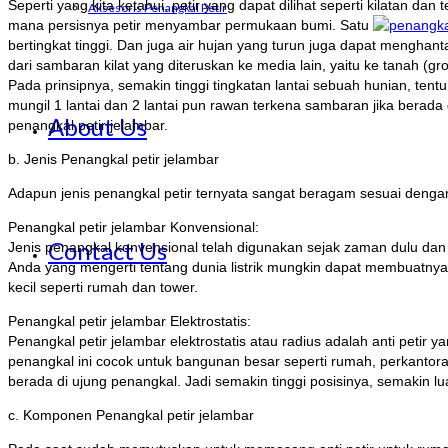
Seperti yang kita ketahui, petir yang dapat dilihat seperti kilatan d
Aksesoris Penangkal Petir
mana persisnya petir menyambar permukaan bumi. Satu
bertingkat tinggi. Dan juga air hujan yang turun juga dapat menghant
dari sambaran kilat yang diteruskan ke media lain, yaitu ke tanah (gr
Pada prinsipnya, semakin tinggi tingkatan lantai sebuah hunian, ten
mungil 1 lantai dan 2 lantai pun rawan terkena sambaran jika berad
About Us
penangkal petir jelambar.
b. Jenis Penangkal petir jelambar
Adapun jenis penangkal petir ternyata sangat beragam sesuai dengan 
Penangkal petir jelambar Konvensional:
Contact Us
Jenis penangkal konvensional telah digunakan sejak zaman dulu da
Anda yang mengerti tentang dunia listrik mungkin dapat membuatnya s
kecil seperti rumah dan tower.
Penangkal petir jelambar Elektrostatis:
Penangkal petir jelambar elektrostatis atau radius adalah anti peti
penangkal ini cocok untuk bangunan besar seperti rumah, perkantora
berada di ujung penangkal. Jadi semakin tinggi posisinya, semakin l
c. Komponen Penangkal petir jelambar