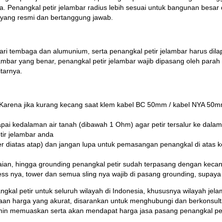
a. Penangkal petir jelambar radius lebih sesuai untuk bangunan besa
or yang resmi dan bertanggung jawab.
i tembaga dan alumunium, serta penangkal petir jelambar harus dilapis
elambar yang benar, penangkal petir jelambar wajib dipasang oleh parah
tarnya.
. Karena jika kurang kecang saat klem kabel BC 50mm / kabel NYA 5
pai kedalaman air tanah (dibawah 1 Ohm) agar petir tersalur ke dalam
tir jelambar anda
er diatas atap) dan jangan lupa untuk pemasangan penangkal di atas k
aian, hingga grounding penangkal petir sudah terpasang dengan kecang
less nya, tower dan semua sling nya wajib di pasang grounding, supaya b
 petir untuk seluruh wilayah di Indonesia, khususnya wilayah jelam
raan harga yang akurat, disarankan untuk menghubungi dan berkonsulta
n memuaskan serta akan mendapat harga jasa pasang penangkal petir