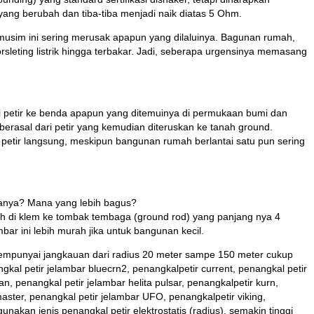
yang berubah dan tiba-tiba menjadi naik diatas 5 Ohm.
musim ini sering merusak apapun yang dilaluinya. Bagunan rumah,
sleting listrik hingga terbakar. Jadi, seberapa urgensinya memasang
ari petir ke benda apapun yang ditemuinya di permukaan bumi dan
rasal dari petir yang kemudian diteruskan ke tanah ground.
r petir langsung, meskipun bangunan rumah berlantai satu pun sering
duanya? Mana yang lebih bagus?
ah di klem ke tombak tembaga (ground rod) yang panjang nya 4
ar ini lebih murah jika untuk bangunan kecil.
g mempunyai jangkauan dari radius 20 meter sampe 150 meter cukup
kal petir jelambar bluecrn2, penangkalpetir current, penangkal petir
an, penangkal petir jelambar helita pulsar, penangkalpetir kurn,
master, penangkal petir jelambar UFO, penangkalpetir viking,
nakan jenis penangkal petir elektrostatis (radius), semakin tinggi