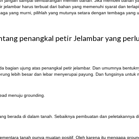
jangan sampai sembarangan memilih bahan. Jika membeli bahan yang a
r jelambar harus terbuat dari bahan yang memenuhi syarat dan terla
baga yang murni, pilihlah yang mutunya setara dengan tembaga yang 
tang penangkal petir Jelambar yang perlu 
ada bagian ujung atas penangkal petir jelambar. Dan umumnya bentuk
erung lebih besar dan lebar menyerupai payung. Dan fungsinya untuk 
head menuju grounding.
g berada di dalam tanah. Sebaiknya pembuatan dan peletakannya dis
sementara tanah punya muatan positif. Oleh karena itu mengapa groun