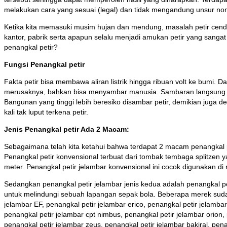
melakukan cara yang sesuai (legal) dan tidak mengandung unsur non 
Ketika kita memasuki musim hujan dan mendung, masalah petir cend
kantor, pabrik serta apapun selalu menjadi amukan petir yang sangat
penangkal petir?
Fungsi Penangkal petir
Fakta petir bisa membawa aliran listrik hingga ribuan volt ke bumi.
merusaknya, bahkan bisa menyambar manusia. Sambaran langsung pena
Bangunan yang tinggi lebih beresiko disambar petir, demikian juga d
kali tak luput terkena petir.
Jenis Penangkal petir Ada 2 Macam:
Sebagaimana telah kita ketahui bahwa terdapat 2 macam penangkal pe
Penangkal petir konvensional terbuat dari tombak tembaga splitzen
meter. Penangkal petir jelambar konvensional ini cocok digunakan di
Sedangkan penangkal petir jelambar jenis kedua adalah penangkal pe
untuk melindungi sebuah lapangan sepak bola. Beberapa merek sudah di
jelambar EF, penangkal petir jelambar erico, penangkal petir jelambar 
penangkal petir jelambar cpt nimbus, penangkal petir jelambar orion, 
penangkal petir jelambar zeus, penangkal petir jelambar bakiral, pen