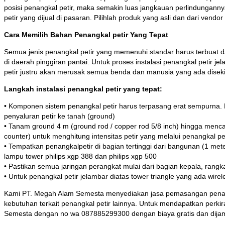
posisi penangkal petir, maka semakin luas jangkauan perlindunganny
petir yang dijual di pasaran. Pilihlah produk yang asli dan dari vend
Cara Memilih Bahan Penangkal petir Yang Tepat
Semua jenis penangkal petir yang memenuhi standar harus terbuat dar
di daerah pinggiran pantai. Untuk proses instalasi penangkal petir j
petir justru akan merusak semua benda dan manusia yang ada diseki
Langkah instalasi penangkal petir yang tepat:
• Komponen sistem penangkal petir harus terpasang erat sempurna
penyaluran petir ke tanah (ground)
• Tanam ground 4 m (ground rod / copper rod 5/8 inch) hingga menca
counter) untuk menghitung intensitas petir yang melalui penangkal pe
• Tempatkan penangkalpetir di bagian tertinggi dari bangunan (1 met
lampu tower philips xgp 388 dan philips xgp 500
• Pastikan semua jaringan perangkat mulai dari bagian kepala, rangk
• Untuk penangkal petir jelambar diatas tower triangle yang ada wire
Kami PT. Megah Alam Semesta menyediakan jasa pemasangan penangkal
kebutuhan terkait penangkal petir lainnya. Untuk mendapatkan perki
Semesta dengan no wa 087885299300 dengan biaya gratis dan dijami