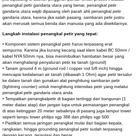
penangkal petir gandaria utara yang benar, penangkal petir
gandaria utara wajib dipasang oleh parah ahli penangkal petir
gandaria utara, karena jika salah pasang, sambaran petir justru
akan merusak semua benda dan manusia yang ada disekitarnya.
Langkah instalasi penangkal petir yang tepat:
• Komponen sistem penangkal petir harus terpasang erat
sempurna. Karena jika kurang kecang saat klem kabel BC 50mm /
kabel NYA 50mm nya, bisa menimbulkan hambatan besar yang
akan menghalangi penyaluran petir ke tanah (ground)
• Tanam ground 4 m (ground rod / copper rod 5/8 inch) hingga
mencapai kedalaman air tanah (dibawah 1 Ohm) agar petir tersalur
ke dalam tanah dan gunakan alat penghitung sambaran petir
(lightning counter) untuk menghitung intensitas petir yang melalui
penangkal petir gandaria utara anda
• Tempatkan penangkalpetir di bagian tertinggi dari bangunan (1
meter diatas atap) dan jangan lupa untuk pemasangan penangkal
di atas ketinggian 20 meter sebaiknya di pasang juga lampur tower
seperti lampu tower philips xgp 388 dan philips xgp 500
• Pastikan semua jaringan perangkat mulai dari bagian kepala,
rangkaian, hingga grounding penangkal petir sudah terpasang
dengan kecang, terisolasi dan benar