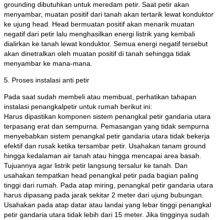
grounding dibutuhkan untuk meredam petir. Saat petir akan
menyambar, muatan positif dari tanah akan tertarik lewat konduktor
ke ujung head. Head bermuatan positif akan menarik muatan
negatif dari petir lalu menghasilkan energi listrik yang kembali
dialirkan ke tanah lewat konduktor. Semua energi negatif tersebut
akan dinetralkan oleh muatan positif di tanah sehingga tidak
menyambar ke mana-mana.
5. Proses instalasi anti petir
Pada saat sudah membeli atau membuat, perhatikan tahapan
instalasi penangkalpetir untuk rumah berikut ini:
Harus dipastikan komponen sistem penangkal petir gandaria utara
terpasang erat dan sempurna. Pemasangan yang tidak sempurna
menyebabkan sistem penangkal petir gandaria utara tidak bekerja
efektif dan rusak ketika tersambar petir. Usahakan tanam ground
hingga kedalaman air tanah atau hingga mencapai area basah.
Tujuannya agar listrik petir langsung tersalur ke tanah. Dan
usahakan tempatkan head penangkal petir pada bagian paling
tinggi dari rumah. Pada atap miring, penangkal petir gandaria utara
harus dipasang pada jarak sekitar 2 meter dari ujung bubungan.
Usahakan pada atap datar atau landai yang lebar tinggi penangkal
petir gandaria utara tidak lebih dari 15 meter. Jika tingginya sudah