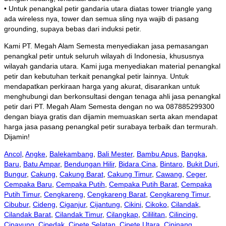
• Untuk penangkal petir gandaria utara diatas tower triangle yang
ada wireless nya, tower dan semua sling nya wajib di pasang
grounding, supaya bebas dari induksi petir.
Kami PT. Megah Alam Semesta menyediakan jasa pemasangan
penangkal petir untuk seluruh wilayah di Indonesia, khususnya
wilayah gandaria utara. Kami juga menyediakan material penangkal
petir dan kebutuhan terkait penangkal petir lainnya. Untuk
mendapatkan perkiraan harga yang akurat, disarankan untuk
menghubungi dan berkonsultasi dengan tenaga ahli jasa penangkal
petir dari PT. Megah Alam Semesta dengan no wa 087885299300
dengan biaya gratis dan dijamin memuaskan serta akan mendapat
harga jasa pasang penangkal petir surabaya terbaik dan termurah.
Dijamin!
Ancol
,
Angke
,
Balekambang
,
Bali Mester
,
Bambu Apus
,
Bangka
,
Baru
,
Batu Ampar
,
Bendungan Hilir
,
Bidara Cina
,
Bintaro
,
Bukit Duri
,
Bungur
,
Cakung
,
Cakung Barat
,
Cakung Timur
,
Cawang
,
Ceger
,
Cempaka Baru
,
Cempaka Putih
,
Cempaka Putih Barat
,
Cempaka
Putih Timur
,
Cengkareng
,
Cengkareng Barat
,
Cengkareng Timur
,
Cibubur
,
Cideng
,
Ciganjur
,
Cijantung
,
Cikini
,
Cikoko
,
Cilandak
,
Cilandak Barat
,
Cilandak Timur
,
Cilangkap
,
Cililitan
,
Cilincing
,
Cipayung
,
Cipedak
,
Cipete Selatan
,
Cipete Utara
,
Cipinang
,