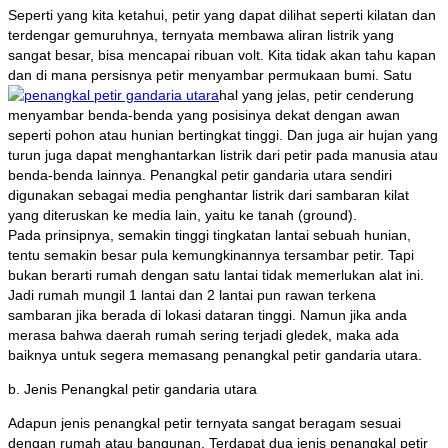
Seperti yang kita ketahui, petir yang dapat dilihat seperti kilatan dan
terdengar gemuruhnya, ternyata membawa aliran listrik yang
sangat besar, bisa mencapai ribuan volt. Kita tidak akan tahu kapan
dan di mana persisnya petir menyambar permukaan bumi. Satu
hal yang jelas, petir cenderung
menyambar benda-benda yang posisinya dekat dengan awan
seperti pohon atau hunian bertingkat tinggi. Dan juga air hujan yang
turun juga dapat menghantarkan listrik dari petir pada manusia atau
benda-benda lainnya. Penangkal petir gandaria utara sendiri
digunakan sebagai media penghantar listrik dari sambaran kilat
yang diteruskan ke media lain, yaitu ke tanah (ground).
Pada prinsipnya, semakin tinggi tingkatan lantai sebuah hunian,
tentu semakin besar pula kemungkinannya tersambar petir. Tapi
bukan berarti rumah dengan satu lantai tidak memerlukan alat ini.
Jadi rumah mungil 1 lantai dan 2 lantai pun rawan terkena
sambaran jika berada di lokasi dataran tinggi. Namun jika anda
merasa bahwa daerah rumah sering terjadi gledek, maka ada
baiknya untuk segera memasang penangkal petir gandaria utara.
b. Jenis Penangkal petir gandaria utara
Adapun jenis penangkal petir ternyata sangat beragam sesuai
dengan rumah atau bangunan. Terdapat dua jenis penangkal petir