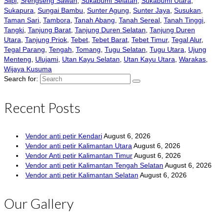
Slipi
,
Srengseng Sawah
,
Sukabumi Selatan
,
Sukabumi Utara
,
Sukapura
,
Sungai Bambu
,
Sunter Agung
,
Sunter Jaya
,
Susukan
,
Taman Sari
,
Tambora
,
Tanah Abang
,
Tanah Sereal
,
Tanah Tinggi
,
Tangki
,
Tanjung Barat
,
Tanjung Duren Selatan
,
Tanjung Duren
Utara
,
Tanjung Priok
,
Tebet
,
Tebet Barat
,
Tebet Timur
,
Tegal Alur
,
Tegal Parang
,
Tengah
,
Tomang
,
Tugu Selatan
,
Tugu Utara
,
Ujung
Menteng
,
Ulujami
,
Utan Kayu Selatan
,
Utan Kayu Utara
,
Warakas
,
Wijaya Kusuma
Search for:
Recent Posts
Vendor anti petir Kendari
August 6, 2026
Vendor anti petir Kalimantan Utara
August 6, 2026
Vendor Anti petir Kalimantan Timur
August 6, 2026
Vendor anti petir Kalimantan Tengah Selatan
August 6, 2026
Vendor anti petir Kalimantan Selatan
August 6, 2026
Our Gallery