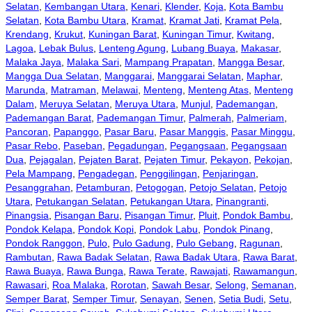
Selatan
,
Kembangan Utara
,
Kenari
,
Klender
,
Koja
,
Kota Bambu
Selatan
,
Kota Bambu Utara
,
Kramat
,
Kramat Jati
,
Kramat Pela
,
Krendang
,
Krukut
,
Kuningan Barat
,
Kuningan Timur
,
Kwitang
,
Lagoa
,
Lebak Bulus
,
Lenteng Agung
,
Lubang Buaya
,
Makasar
,
Malaka Jaya
,
Malaka Sari
,
Mampang Prapatan
,
Mangga Besar
,
Mangga Dua Selatan
,
Manggarai
,
Manggarai Selatan
,
Maphar
,
Marunda
,
Matraman
,
Melawai
,
Menteng
,
Menteng Atas
,
Menteng
Dalam
,
Meruya Selatan
,
Meruya Utara
,
Munjul
,
Pademangan
,
Pademangan Barat
,
Pademangan Timur
,
Palmerah
,
Palmeriam
,
Pancoran
,
Papanggo
,
Pasar Baru
,
Pasar Manggis
,
Pasar Minggu
,
Pasar Rebo
,
Paseban
,
Pegadungan
,
Pegangsaan
,
Pegangsaan
Dua
,
Pejagalan
,
Pejaten Barat
,
Pejaten Timur
,
Pekayon
,
Pekojan
,
Pela Mampang
,
Pengadegan
,
Penggilingan
,
Penjaringan
,
Pesanggrahan
,
Petamburan
,
Petogogan
,
Petojo Selatan
,
Petojo
Utara
,
Petukangan Selatan
,
Petukangan Utara
,
Pinangranti
,
Pinangsia
,
Pisangan Baru
,
Pisangan Timur
,
Pluit
,
Pondok Bambu
,
Pondok Kelapa
,
Pondok Kopi
,
Pondok Labu
,
Pondok Pinang
,
Pondok Ranggon
,
Pulo
,
Pulo Gadung
,
Pulo Gebang
,
Ragunan
,
Rambutan
,
Rawa Badak Selatan
,
Rawa Badak Utara
,
Rawa Barat
,
Rawa Buaya
,
Rawa Bunga
,
Rawa Terate
,
Rawajati
,
Rawamangun
,
Rawasari
,
Roa Malaka
,
Rorotan
,
Sawah Besar
,
Selong
,
Semanan
,
Semper Barat
,
Semper Timur
,
Senayan
,
Senen
,
Setia Budi
,
Setu
,