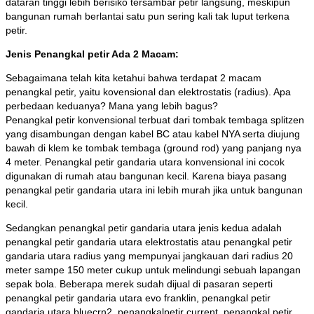
dataran tinggi lebih berisiko tersambar petir langsung, meskipun
bangunan rumah berlantai satu pun sering kali tak luput terkena
petir.
Jenis Penangkal petir Ada 2 Macam:
Sebagaimana telah kita ketahui bahwa terdapat 2 macam
penangkal petir, yaitu kovensional dan elektrostatis (radius). Apa
perbedaan keduanya? Mana yang lebih bagus?
Penangkal petir konvensional terbuat dari tombak tembaga splitzen
yang disambungan dengan kabel BC atau kabel NYA serta diujung
bawah di klem ke tombak tembaga (ground rod) yang panjang nya
4 meter. Penangkal petir gandaria utara konvensional ini cocok
digunakan di rumah atau bangunan kecil. Karena biaya pasang
penangkal petir gandaria utara ini lebih murah jika untuk bangunan
kecil.
Sedangkan penangkal petir gandaria utara jenis kedua adalah
penangkal petir gandaria utara elektrostatis atau penangkal petir
gandaria utara radius yang mempunyai jangkauan dari radius 20
meter sampe 150 meter cukup untuk melindungi sebuah lapangan
sepak bola. Beberapa merek sudah dijual di pasaran seperti
penangkal petir gandaria utara evo franklin, penangkal petir
gandaria utara bluecrn2, penangkalpetir current, penangkal petir