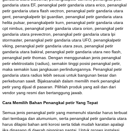
gandaria utara EF, penangkal petir gandaria utara erico, penangkal
petir gandaria utara flash vectron, penangkal petir gandaria utara
gent, penangkalpetir lpi guardian, penangkal petir gandaria utara
helita pulsar, penangkalpetir kurn, penangkal petir gandaria utara
cpt nimbus, penangkal petir gandaria utara orion, penangkal petir
gandaria utara prevectron, penangkal petir gandaria utara lpi
stormaster, penangkal petir gandaria utara UFO, penangkalpetir
viking, penangkal petir gandaria utara zeus, penangkal petir
gandaria utara bakiral, penangkal petir gandaria utara neo flash,
penangkal petir thomas. Dengan menggunakan jenis penangkal
petir elektrostatis (radius), semakin tinggi posisi penangkal petir,
maka semakin luas jangkauan perlindungannya. Penangkal petir
gandaria utara radius lebih sesuai untuk bangunan besar dan
perkebunan sawit. Bijaksanalah dalam memilih merk penangkal
petir yang dijual di pasaran. Pilihlah produk yang asli dan dari
vendor yang resmi dan bertanggung jawab.
Cara Memilih Bahan Penangkal petir Yang Tepat
Semua jenis penangkal petir yang memenuhi standar harus terbuat
dari tembaga dan alumunium, serta penangkal petir gandaria utara
harus dilapisi bahan anti korosi serta tidak mudah karatan apalagi
jika dipasang di daerah pinggiran pantai. Untuk proses instalasi