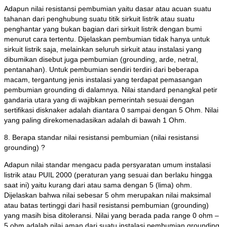
Adapun nilai resistansi pembumian yaitu dasar atau acuan suatu
tahanan dari penghubung suatu titik sirkuit listrik atau suatu
penghantar yang bukan bagian dari sirkuit listrik dengan bumi
menurut cara tertentu. Dijelaskan pembumian tidak hanya untuk
sirkuit listrik saja, melainkan seluruh sirkuit atau instalasi yang
dibumikan disebut juga pembumian (grounding, arde, netral,
pentanahan). Untuk pembumian sendiri terdiri dari beberapa
macam, tergantung jenis instalasi yang terdapat pemasangan
pembumian grounding di dalamnya. Nilai standard penangkal petir
gandaria utara yang di wajibkan pemerintah sesuai dengan
sertifikasi disknaker adalah diantara 0 sampai dengan 5 Ohm. Nilai
yang paling direkomenadasikan adalah di bawah 1 Ohm.
8. Berapa standar nilai resistansi pembumian (nilai resistansi
grounding) ?
Adapun nilai standar mengacu pada persyaratan umum instalasi
listrik atau PUIL 2000 (peraturan yang sesuai dan berlaku hingga
saat ini) yaitu kurang dari atau sama dengan 5 (lima) ohm.
Dijelaskan bahwa nilai sebesar 5 ohm merupakan nilai maksimal
atau batas tertinggi dari hasil resistansi pembumian (grounding)
yang masih bisa ditoleransi. Nilai yang berada pada range 0 ohm –
5 ohm adalah nilai aman dari suatu instalasi pembumian grounding.