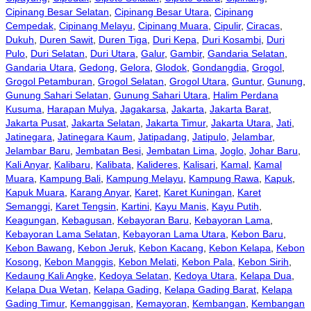
Cipinang Besar Selatan
,
Cipinang Besar Utara
,
Cipinang
Cempedak
,
Cipinang Melayu
,
Cipinang Muara
,
Cipulir
,
Ciracas
,
Dukuh
,
Duren Sawit
,
Duren Tiga
,
Duri Kepa
,
Duri Kosambi
,
Duri
Pulo
,
Duri Selatan
,
Duri Utara
,
Galur
,
Gambir
,
Gandaria Selatan
,
Gandaria Utara
,
Gedong
,
Gelora
,
Glodok
,
Gondangdia
,
Grogol
,
Grogol Petamburan
,
Grogol Selatan
,
Grogol Utara
,
Guntur
,
Gunung
,
Gunung Sahari Selatan
,
Gunung Sahari Utara
,
Halim Perdana
Kusuma
,
Harapan Mulya
,
Jagakarsa
,
Jakarta
,
Jakarta Barat
,
Jakarta Pusat
,
Jakarta Selatan
,
Jakarta Timur
,
Jakarta Utara
,
Jati
,
Jatinegara
,
Jatinegara Kaum
,
Jatipadang
,
Jatipulo
,
Jelambar
,
Jelambar Baru
,
Jembatan Besi
,
Jembatan Lima
,
Joglo
,
Johar Baru
,
Kali Anyar
,
Kalibaru
,
Kalibata
,
Kalideres
,
Kalisari
,
Kamal
,
Kamal
Muara
,
Kampung Bali
,
Kampung Melayu
,
Kampung Rawa
,
Kapuk
,
Kapuk Muara
,
Karang Anyar
,
Karet
,
Karet Kuningan
,
Karet
Semanggi
,
Karet Tengsin
,
Kartini
,
Kayu Manis
,
Kayu Putih
,
Keagungan
,
Kebagusan
,
Kebayoran Baru
,
Kebayoran Lama
,
Kebayoran Lama Selatan
,
Kebayoran Lama Utara
,
Kebon Baru
,
Kebon Bawang
,
Kebon Jeruk
,
Kebon Kacang
,
Kebon Kelapa
,
Kebon
Kosong
,
Kebon Manggis
,
Kebon Melati
,
Kebon Pala
,
Kebon Sirih
,
Kedaung Kali Angke
,
Kedoya Selatan
,
Kedoya Utara
,
Kelapa Dua
,
Kelapa Dua Wetan
,
Kelapa Gading
,
Kelapa Gading Barat
,
Kelapa
Gading Timur
,
Kemanggisan
,
Kemayoran
,
Kembangan
,
Kembangan