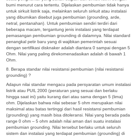
bumi menurut cara tertentu. Dijelaskan pembumian tidak hanya
untuk sirkuit listrik saja, melainkan seluruh sirkuit atau instalasi
yang dibumikan disebut juga pembumian (grounding, arde,
netral, pentanahan). Untuk pembumian sendiri terdiri dari
beberapa macam, tergantung jenis instalasi yang terdapat
pemasangan pembumian grounding di dalamnya. Nilai standard
penangkal petir baru yang di wajibkan pemerintah sesuai
dengan sertifikasi disknaker adalah diantara 0 sampai dengan 5
Ohm. Nilai yang paling direkomenadasikan adalah di bawah 1
Ohm.
8. Berapa standar nilai resistansi pembumian (nilai resistansi
grounding) ?
Adapun nilai standar mengacu pada persyaratan umum instalasi
listrik atau PUIL 2000 (peraturan yang sesuai dan berlaku
hingga saat ini) yaitu kurang dari atau sama dengan 5 (lima)
ohm. Dijelaskan bahwa nilai sebesar 5 ohm merupakan nilai
maksimal atau batas tertinggi dari hasil resistansi pembumian
(grounding) yang masih bisa ditoleransi. Nilai yang berada pada
range 0 ohm – 5 ohm adalah nilai aman dari suatu instalasi
pembumian grounding. Nilai tersebut berlaku untuk seluruh
sistem dan instalasi yang terdapat pembumian (grounding) di