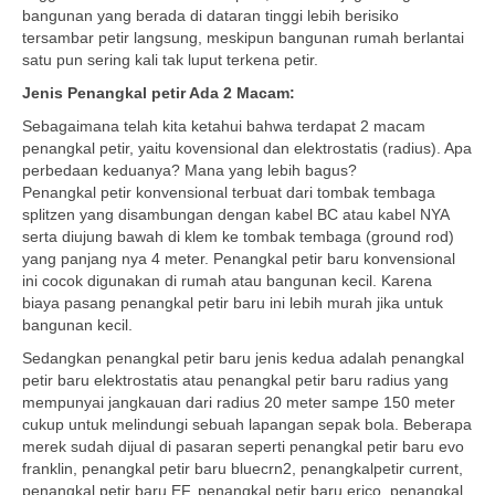
bangunan yang berada di dataran tinggi lebih berisiko
tersambar petir langsung, meskipun bangunan rumah berlantai
satu pun sering kali tak luput terkena petir.
Jenis Penangkal petir Ada 2 Macam:
Sebagaimana telah kita ketahui bahwa terdapat 2 macam
penangkal petir, yaitu kovensional dan elektrostatis (radius). Apa
perbedaan keduanya? Mana yang lebih bagus?
Penangkal petir konvensional terbuat dari tombak tembaga
splitzen yang disambungan dengan kabel BC atau kabel NYA
serta diujung bawah di klem ke tombak tembaga (ground rod)
yang panjang nya 4 meter. Penangkal petir baru konvensional
ini cocok digunakan di rumah atau bangunan kecil. Karena
biaya pasang penangkal petir baru ini lebih murah jika untuk
bangunan kecil.
Sedangkan penangkal petir baru jenis kedua adalah penangkal
petir baru elektrostatis atau penangkal petir baru radius yang
mempunyai jangkauan dari radius 20 meter sampe 150 meter
cukup untuk melindungi sebuah lapangan sepak bola. Beberapa
merek sudah dijual di pasaran seperti penangkal petir baru evo
franklin, penangkal petir baru bluecrn2, penangkalpetir current,
penangkal petir baru EF, penangkal petir baru erico, penangkal