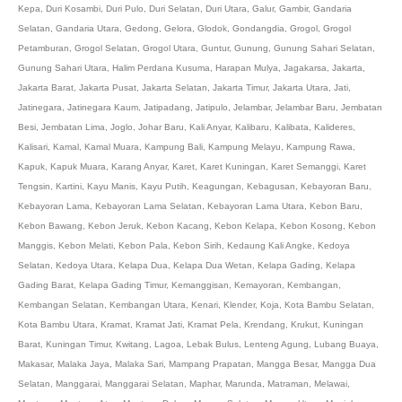
Kepa
,
Duri Kosambi
,
Duri Pulo
,
Duri Selatan
,
Duri Utara
,
Galur
,
Gambir
,
Gandaria
Selatan
,
Gandaria Utara
,
Gedong
,
Gelora
,
Glodok
,
Gondangdia
,
Grogol
,
Grogol
Petamburan
,
Grogol Selatan
,
Grogol Utara
,
Guntur
,
Gunung
,
Gunung Sahari Selatan
,
Gunung Sahari Utara
,
Halim Perdana Kusuma
,
Harapan Mulya
,
Jagakarsa
,
Jakarta
,
Jakarta Barat
,
Jakarta Pusat
,
Jakarta Selatan
,
Jakarta Timur
,
Jakarta Utara
,
Jati
,
Jatinegara
,
Jatinegara Kaum
,
Jatipadang
,
Jatipulo
,
Jelambar
,
Jelambar Baru
,
Jembatan
Besi
,
Jembatan Lima
,
Joglo
,
Johar Baru
,
Kali Anyar
,
Kalibaru
,
Kalibata
,
Kalideres
,
Kalisari
,
Kamal
,
Kamal Muara
,
Kampung Bali
,
Kampung Melayu
,
Kampung Rawa
,
Kapuk
,
Kapuk Muara
,
Karang Anyar
,
Karet
,
Karet Kuningan
,
Karet Semanggi
,
Karet
Tengsin
,
Kartini
,
Kayu Manis
,
Kayu Putih
,
Keagungan
,
Kebagusan
,
Kebayoran Baru
,
Kebayoran Lama
,
Kebayoran Lama Selatan
,
Kebayoran Lama Utara
,
Kebon Baru
,
Kebon Bawang
,
Kebon Jeruk
,
Kebon Kacang
,
Kebon Kelapa
,
Kebon Kosong
,
Kebon
Manggis
,
Kebon Melati
,
Kebon Pala
,
Kebon Sirih
,
Kedaung Kali Angke
,
Kedoya
Selatan
,
Kedoya Utara
,
Kelapa Dua
,
Kelapa Dua Wetan
,
Kelapa Gading
,
Kelapa
Gading Barat
,
Kelapa Gading Timur
,
Kemanggisan
,
Kemayoran
,
Kembangan
,
Kembangan Selatan
,
Kembangan Utara
,
Kenari
,
Klender
,
Koja
,
Kota Bambu Selatan
,
Kota Bambu Utara
,
Kramat
,
Kramat Jati
,
Kramat Pela
,
Krendang
,
Krukut
,
Kuningan
Barat
,
Kuningan Timur
,
Kwitang
,
Lagoa
,
Lebak Bulus
,
Lenteng Agung
,
Lubang Buaya
,
Makasar
,
Malaka Jaya
,
Malaka Sari
,
Mampang Prapatan
,
Mangga Besar
,
Mangga Dua
Selatan
,
Manggarai
,
Manggarai Selatan
,
Maphar
,
Marunda
,
Matraman
,
Melawai
,