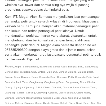
• Untuk penangkal petir baru diatas tower triangle yang ada
wireless nya, tower dan semua sling nya wajib di pasang
grounding, supaya bebas dari induksi petir.
Kami PT. Megah Alam Semesta menyediakan jasa pemasangan
penangkal petir untuk seluruh wilayah di Indonesia, khususnya
wilayah baru. Kami juga menyediakan material penangkal petir
dan kebutuhan terkait penangkal petir lainnya. Untuk
mendapatkan perkiraan harga yang akurat, disarankan untuk
menghubungi dan berkonsultasi dengan tenaga ahli jasa
penangkal petir dari PT. Megah Alam Semesta dengan no wa
087885299300 dengan biaya gratis dan dijamin memuaskan
serta akan mendapat harga jasa pasang penangkal petir terbaik
dan termurah. Dijamin!
Ancol
,
Angke
,
Balekambang
,
Bali Mester
,
Bambu Apus
,
Bangka
,
Baru
,
Batu Ampar
,
Bendungan Hilir
,
Bidara Cina
,
Bintaro
,
Bukit Duri
,
Bungur
,
Cakung
,
Cakung Barat
,
Cakung Timur
,
Cawang
,
Ceger
,
Cempaka Baru
,
Cempaka Putih
,
Cempaka Putih Barat
,
Cempaka Putih Timur
,
Cengkareng
,
Cengkareng Barat
,
Cengkareng Timur
,
Cibubur
,
Cideng
,
Ciganjur
,
Cijantung
,
Cikini
,
Cikoko
,
Cilandak
,
Cilandak Barat
,
Cilandak Timur
,
Cilangkap
,
Cililitan
,
Cilincing
,
Cipayung
,
Cipedak
,
Cipete Selatan
,
Cipete Utara
,
Cipinang
,
Cipinang Besar Selatan
,
Cipinang Besar Utara
,
Cipinang Cempedak
,
Cipinang Melayu
,
Cipinang Muara
,
Cipulir
,
Ciracas
,
Dukuh
,
Duren Sawit
,
Duren Tiga
,
Duri