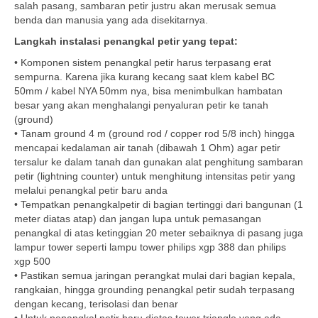
salah pasang, sambaran petir justru akan merusak semua
benda dan manusia yang ada disekitarnya.
Langkah instalasi penangkal petir yang tepat:
• Komponen sistem penangkal petir harus terpasang erat
sempurna. Karena jika kurang kecang saat klem kabel BC
50mm / kabel NYA 50mm nya, bisa menimbulkan hambatan
besar yang akan menghalangi penyaluran petir ke tanah
(ground)
• Tanam ground 4 m (ground rod / copper rod 5/8 inch) hingga
mencapai kedalaman air tanah (dibawah 1 Ohm) agar petir
tersalur ke dalam tanah dan gunakan alat penghitung sambaran
petir (lightning counter) untuk menghitung intensitas petir yang
melalui penangkal petir baru anda
• Tempatkan penangkalpetir di bagian tertinggi dari bangunan (1
meter diatas atap) dan jangan lupa untuk pemasangan
penangkal di atas ketinggian 20 meter sebaiknya di pasang juga
lampur tower seperti lampu tower philips xgp 388 dan philips
xgp 500
• Pastikan semua jaringan perangkat mulai dari bagian kepala,
rangkaian, hingga grounding penangkal petir sudah terpasang
dengan kecang, terisolasi dan benar