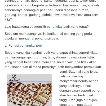
sehingga rumah, gedung, kantor, gudang, pabrik, tower radio
wireless atau cctv berpotensi terbakar. Pertanyaannya, apakah
sebenarnya penangkal petir baru perlu dipasang rumah,
gedung, kantor, gudang, pabrik, tower radio wireless atau cctv
kita?
Lalu bagaimana ya memilih
penangkal petir
yang tepat?
Sebelum memasangnya, ini berikut hal penting yang perlu
dipelajari mengenai penangkal petir:
a. Fungsi
penangkal petir
Seperti yang kita ketahui, petir yang dapat dilihat seperti kilatan
dan terdengar gemuruhnya, ternyata membawa aliran listrik
yang sangat besar, bisa mencapai ribuan volt. Kita tidak akan
tahu kapan dan di mana persisnya petir menyambar permukaan
bumi. Satu
hal yang jelas,
petir cenderung
menyambar benda-benda
yang posisinya dekat
dengan awan seperti pohon
atau hunian bertingkat
tinggi. Dan juga air hujan
yang turun juga dapat