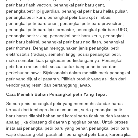
petir baru flash vectron, penangkal petir baru gent,
penangkalpetir lpi guardian, penangkal petir baru helita pulsar,
penangkalpetir kurn, penangkal petir baru cpt nimbus,
penangkal petir baru orion, penangkal petir baru prevectron,
penangkal petir baru lpi stormaster, penangkal petir baru UFO,
penangkalpetir viking, penangkal petir baru zeus, penangkal
petir baru bakiral, penangkal petir baru neo flash, penangkal
petir thomas. Dengan menggunakan jenis penangkal petir
elektrostatis (radius), semakin tinggi posisi penangkal petir,
maka semakin luas jangkauan perlindungannya. Penangkal
petir baru radius lebih sesuai untuk bangunan besar dan
perkebunan sawit. Bijaksanalah dalam memilih merk penangkal
petir yang dijual di pasaran. Pilihlah produk yang asli dan dari
vendor yang resmi dan bertanggung jawab.
Cara Memilih Bahan Penangkal petir Yang Tepat
Semua jenis penangkal petir yang memenuhi standar harus
terbuat dari tembaga dan alumunium, serta penangkal petir
baru harus dilapisi bahan anti korosi serta tidak mudah karatan
apalagi jika dipasang di daerah pinggiran pantai. Untuk proses
instalasi penangkal petir baru yang benar, penangkal petir baru
wajib dipasang oleh parah ahli penangkal petir baru, karena jika