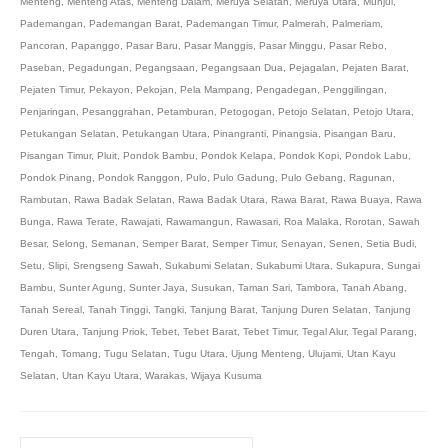
Menteng
,
Menteng Atas
,
Menteng Dalam
,
Meruya Selatan
,
Meruya Utara
,
Munjul
,
Pademangan
,
Pademangan Barat
,
Pademangan Timur
,
Palmerah
,
Palmeriam
,
Pancoran
,
Papanggo
,
Pasar Baru
,
Pasar Manggis
,
Pasar Minggu
,
Pasar Rebo
,
Paseban
,
Pegadungan
,
Pegangsaan
,
Pegangsaan Dua
,
Pejagalan
,
Pejaten Barat
,
Pejaten Timur
,
Pekayon
,
Pekojan
,
Pela Mampang
,
Pengadegan
,
Penggilingan
,
Penjaringan
,
Pesanggrahan
,
Petamburan
,
Petogogan
,
Petojo Selatan
,
Petojo Utara
,
Petukangan Selatan
,
Petukangan Utara
,
Pinangranti
,
Pinangsia
,
Pisangan Baru
,
Pisangan Timur
,
Pluit
,
Pondok Bambu
,
Pondok Kelapa
,
Pondok Kopi
,
Pondok Labu
,
Pondok Pinang
,
Pondok Ranggon
,
Pulo
,
Pulo Gadung
,
Pulo Gebang
,
Ragunan
,
Rambutan
,
Rawa Badak Selatan
,
Rawa Badak Utara
,
Rawa Barat
,
Rawa Buaya
,
Rawa
Bunga
,
Rawa Terate
,
Rawajati
,
Rawamangun
,
Rawasari
,
Roa Malaka
,
Rorotan
,
Sawah
Besar
,
Selong
,
Semanan
,
Semper Barat
,
Semper Timur
,
Senayan
,
Senen
,
Setia Budi
,
Setu
,
Slipi
,
Srengseng Sawah
,
Sukabumi Selatan
,
Sukabumi Utara
,
Sukapura
,
Sungai
Bambu
,
Sunter Agung
,
Sunter Jaya
,
Susukan
,
Taman Sari
,
Tambora
,
Tanah Abang
,
Tanah Sereal
,
Tanah Tinggi
,
Tangki
,
Tanjung Barat
,
Tanjung Duren Selatan
,
Tanjung
Duren Utara
,
Tanjung Priok
,
Tebet
,
Tebet Barat
,
Tebet Timur
,
Tegal Alur
,
Tegal Parang
,
Tengah
,
Tomang
,
Tugu Selatan
,
Tugu Utara
,
Ujung Menteng
,
Ulujami
,
Utan Kayu
Selatan
,
Utan Kayu Utara
,
Warakas
,
Wijaya Kusuma
Search