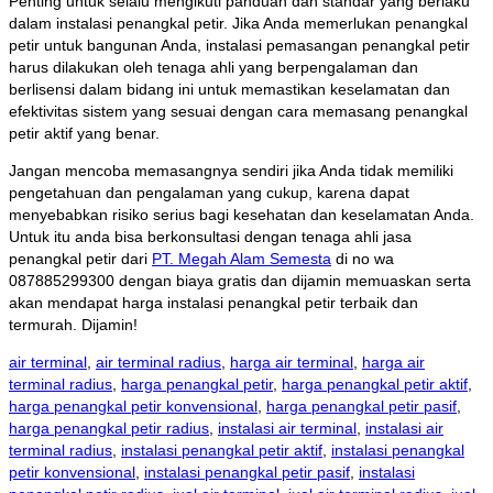
Penting untuk selalu mengikuti panduan dan standar yang berlaku
dalam instalasi penangkal petir. Jika Anda memerlukan penangkal
petir untuk bangunan Anda, instalasi pemasangan penangkal petir
harus dilakukan oleh tenaga ahli yang berpengalaman dan
berlisensi dalam bidang ini untuk memastikan keselamatan dan
efektivitas sistem yang sesuai dengan cara memasang penangkal
petir aktif yang benar.
Jangan mencoba memasangnya sendiri jika Anda tidak memiliki
pengetahuan dan pengalaman yang cukup, karena dapat
menyebabkan risiko serius bagi kesehatan dan keselamatan Anda.
Untuk itu anda bisa berkonsultasi dengan tenaga ahli jasa
penangkal petir dari
PT. Megah Alam Semesta
di no wa
087885299300 dengan biaya gratis dan dijamin memuaskan serta
akan mendapat harga instalasi penangkal petir terbaik dan
termurah. Dijamin!
air terminal
,
air terminal radius
,
harga air terminal
,
harga air
terminal radius
,
harga penangkal petir
,
harga penangkal petir aktif
,
harga penangkal petir konvensional
,
harga penangkal petir pasif
,
harga penangkal petir radius
,
instalasi air terminal
,
instalasi air
terminal radius
,
instalasi penangkal petir aktif
,
instalasi penangkal
petir konvensional
,
instalasi penangkal petir pasif
,
instalasi