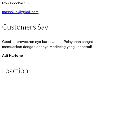
62-21-5595-8930
massolusi@gmail.com
Customers Say
Good … prevectron nya baru sampe. Pelayanan sangat
memuaskan dengan adanya Marketing yang kooperatif
Adi Hartono
air terminal furse nya suda sampai, …. thx ya
Loaction
Adi Udin
raychem nya uda sampe. Thx atas kerja sama nya ya
Devi Sri
ground rod nya uda nyampe, thx ya. Bisa jadi langganan nih
Edi Sumampaw