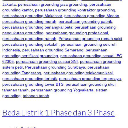
Jakarta
,
perusahaan grounding jasa grounding
,
perusahaan
grounding kantor
,
perusahaan grounding kontraktor grounding
,
perusahaan grounding Makassar
,
perusahaan grounding Medan
,
perusahaan grounding murah
,
perusahaan grounding pabrik
,
perusahaan grounding penangkal petir
,
perusahaan grounding
pengukuran grounding
,
perusahaan grounding profesional
,
perusahaan grounding rumah
,
Perusahaan grounding rumah sakit
,
perusahaan grounding sekolah
,
perusahaan grounding seluruh
Indonesia
,
perusahaan grounding Semarang
,
perusahaan
grounding sertifikasi grounding
,
perusahaan grounding sesuai IEC
62305
,
perusahaan grounding sesuai SNI
,
perusahaan grounding
sistem petir
,
Perusahaan grounding Surabaya
,
perusahaan
grounding Tangerang
,
perusahaan grounding telekomunikasi
,
perusahaan grounding terbaik
,
perusahaan grounding terpercaya
,
perusahaan grounding tower BTS
,
perusahaan grounding ukur
tahanan tanah
,
perusahaan grounding Yogyakarta
,
sistem
grounding
,
tahanan tanah
Beda Listrik 1 Phase dan 3 Phase