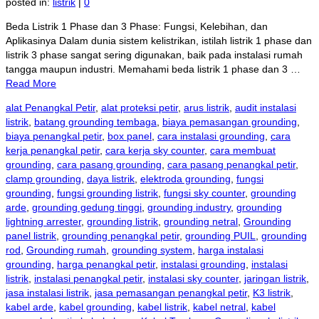
posted in:
listrik
|
0
Beda Listrik 1 Phase dan 3 Phase: Fungsi, Kelebihan, dan
Aplikasinya Dalam dunia sistem kelistrikan, istilah listrik 1 phase dan
listrik 3 phase sangat sering digunakan, baik pada instalasi rumah
tangga maupun industri. Memahami beda listrik 1 phase dan 3 …
Read More
alat Penangkal Petir
,
alat proteksi petir
,
arus listrik
,
audit instalasi
listrik
,
batang grounding tembaga
,
biaya pemasangan grounding
,
biaya penangkal petir
,
box panel
,
cara instalasi grounding
,
cara
kerja penangkal petir
,
cara kerja sky counter
,
cara membuat
grounding
,
cara pasang grounding
,
cara pasang penangkal petir
,
clamp grounding
,
daya listrik
,
elektroda grounding
,
fungsi
grounding
,
fungsi grounding listrik
,
fungsi sky counter
,
grounding
arde
,
grounding gedung tinggi
,
grounding industry
,
grounding
lightning arrester
,
grounding listrik
,
grounding netral
,
Grounding
panel listrik
,
grounding penangkal petir
,
grounding PUIL
,
grounding
rod
,
Grounding rumah
,
grounding system
,
harga instalasi
grounding
,
harga penangkal petir
,
instalasi grounding
,
instalasi
listrik
,
instalasi penangkal petir
,
instalasi sky counter
,
jaringan listrik
,
jasa instalasi listrik
,
jasa pemasangan penangkal petir
,
K3 listrik
,
kabel arde
,
kabel grounding
,
kabel listrik
,
kabel netral
,
kabel