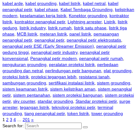
kabel arde
,
kabel grounding
,
kabel listrik
,
kabel netral
,
kabel
penangkal petir
,
kabel phase
,
Kabel Tembaga Grounding
,
kelistrikan
modern
,
keselamatan kerja listrik
,
Konektor grounding
,
kontraktor
listrik
,
kontraktor penangkal petir
,
Lightning arrester
,
Listrik
,
listrik
gedung
,
listrik industry
,
listrik rumah
,
listrik satu phase
,
listrik tiga
phase
,
MCB listrik
,
meteran listrik
,
panel listrik
,
pemasangan
penangkal petir
,
penangkal petir
,
penangkal petir elektrostatis
,
penangkal petir ESE (Early Streamer Emission)
,
penangkal petir
gedung tinggi
,
penangkal petir industry
,
penangkal petir
konvensional
,
Penangkal petir modern
,
penangkal petir rumah
,
pengukuran grounding
,
peralatan proteksi listrik
,
perbedaan
grounding dan netral
,
perlindungan petir bangunan
,
plat grounding
,
proteksi listrik
,
proteksi tegangan lebih
,
resistansi tanah
,
sambungan grounding
,
sertifikasi instalasi listrik
,
sistem grounding
,
sistem keamanan listrik
,
sistem kelistrikan aman
,
sistem penangkal
petir
,
sistem pentanahan
,
sistem proteksi bangunan
,
sistem proteksi
petir
,
sky counter
,
standar grounding
,
Standar proteksi petir
,
surge
arrester
,
tegangan listrik
,
teknologi proteksi petir
,
terminal
grounding
,
tiang penangkal petir
,
token listrik
,
tower grounding
1
2
3
4
…
201
»
Search for: