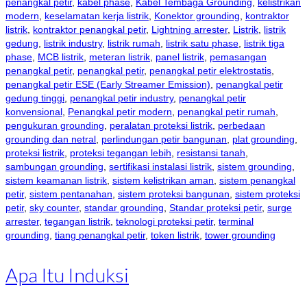
penangkal petir
,
kabel phase
,
Kabel Tembaga Grounding
,
kelistrikan
modern
,
keselamatan kerja listrik
,
Konektor grounding
,
kontraktor
listrik
,
kontraktor penangkal petir
,
Lightning arrester
,
Listrik
,
listrik
gedung
,
listrik industry
,
listrik rumah
,
listrik satu phase
,
listrik tiga
phase
,
MCB listrik
,
meteran listrik
,
panel listrik
,
pemasangan
penangkal petir
,
penangkal petir
,
penangkal petir elektrostatis
,
penangkal petir ESE (Early Streamer Emission)
,
penangkal petir
gedung tinggi
,
penangkal petir industry
,
penangkal petir
konvensional
,
Penangkal petir modern
,
penangkal petir rumah
,
pengukuran grounding
,
peralatan proteksi listrik
,
perbedaan
grounding dan netral
,
perlindungan petir bangunan
,
plat grounding
,
proteksi listrik
,
proteksi tegangan lebih
,
resistansi tanah
,
sambungan grounding
,
sertifikasi instalasi listrik
,
sistem grounding
,
sistem keamanan listrik
,
sistem kelistrikan aman
,
sistem penangkal
petir
,
sistem pentanahan
,
sistem proteksi bangunan
,
sistem proteksi
petir
,
sky counter
,
standar grounding
,
Standar proteksi petir
,
surge
arrester
,
tegangan listrik
,
teknologi proteksi petir
,
terminal
grounding
,
tiang penangkal petir
,
token listrik
,
tower grounding
Apa Itu Induksi