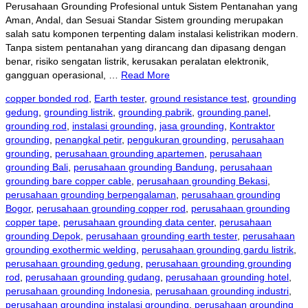
Perusahaan Grounding Profesional untuk Sistem Pentanahan yang
Aman, Andal, dan Sesuai Standar Sistem grounding merupakan
salah satu komponen terpenting dalam instalasi kelistrikan modern.
Tanpa sistem pentanahan yang dirancang dan dipasang dengan
benar, risiko sengatan listrik, kerusakan peralatan elektronik,
gangguan operasional, …
Read More
copper bonded rod
,
Earth tester
,
ground resistance test
,
grounding
gedung
,
grounding listrik
,
grounding pabrik
,
grounding panel
,
grounding rod
,
instalasi grounding
,
jasa grounding
,
Kontraktor
grounding
,
penangkal petir
,
pengukuran grounding
,
perusahaan
grounding
,
perusahaan grounding apartemen
,
perusahaan
grounding Bali
,
perusahaan grounding Bandung
,
perusahaan
grounding bare copper cable
,
perusahaan grounding Bekasi
,
perusahaan grounding berpengalaman
,
perusahaan grounding
Bogor
,
perusahaan grounding copper rod
,
perusahaan grounding
copper tape
,
perusahaan grounding data center
,
perusahaan
grounding Depok
,
perusahaan grounding earth tester
,
perusahaan
grounding exothermic welding
,
perusahaan grounding gardu listrik
,
perusahaan grounding gedung
,
perusahaan grounding grounding
rod
,
perusahaan grounding gudang
,
perusahaan grounding hotel
,
perusahaan grounding Indonesia
,
perusahaan grounding industri
,
perusahaan grounding instalasi grounding
,
perusahaan grounding