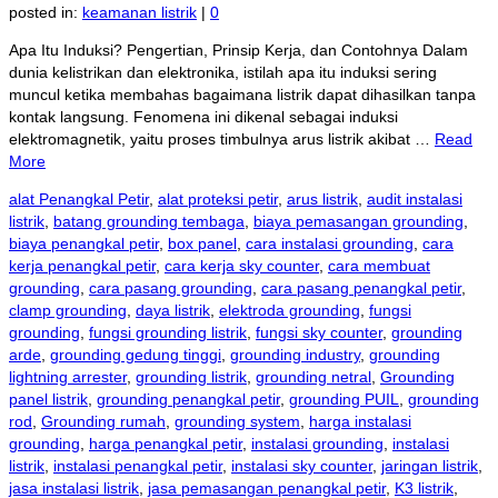
posted in:
keamanan listrik
|
0
Apa Itu Induksi? Pengertian, Prinsip Kerja, dan Contohnya Dalam
dunia kelistrikan dan elektronika, istilah apa itu induksi sering
muncul ketika membahas bagaimana listrik dapat dihasilkan tanpa
kontak langsung. Fenomena ini dikenal sebagai induksi
elektromagnetik, yaitu proses timbulnya arus listrik akibat …
Read
More
alat Penangkal Petir
,
alat proteksi petir
,
arus listrik
,
audit instalasi
listrik
,
batang grounding tembaga
,
biaya pemasangan grounding
,
biaya penangkal petir
,
box panel
,
cara instalasi grounding
,
cara
kerja penangkal petir
,
cara kerja sky counter
,
cara membuat
grounding
,
cara pasang grounding
,
cara pasang penangkal petir
,
clamp grounding
,
daya listrik
,
elektroda grounding
,
fungsi
grounding
,
fungsi grounding listrik
,
fungsi sky counter
,
grounding
arde
,
grounding gedung tinggi
,
grounding industry
,
grounding
lightning arrester
,
grounding listrik
,
grounding netral
,
Grounding
panel listrik
,
grounding penangkal petir
,
grounding PUIL
,
grounding
rod
,
Grounding rumah
,
grounding system
,
harga instalasi
grounding
,
harga penangkal petir
,
instalasi grounding
,
instalasi
listrik
,
instalasi penangkal petir
,
instalasi sky counter
,
jaringan listrik
,
jasa instalasi listrik
,
jasa pemasangan penangkal petir
,
K3 listrik
,