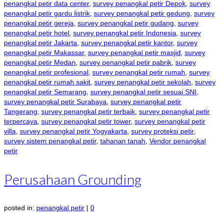
penangkal petir data center
,
survey penangkal petir Depok
,
survey
penangkal petir gardu listrik
,
survey penangkal petir gedung
,
survey
penangkal petir gereja
,
survey penangkal petir gudang
,
survey
penangkal petir hotel
,
survey penangkal petir Indonesia
,
survey
penangkal petir Jakarta
,
survey penangkal petir kantor
,
survey
penangkal petir Makassar
,
survey penangkal petir masjid
,
survey
penangkal petir Medan
,
survey penangkal petir pabrik
,
survey
penangkal petir profesional
,
survey penangkal petir rumah
,
survey
penangkal petir rumah sakit
,
survey penangkal petir sekolah
,
survey
penangkal petir Semarang
,
survey penangkal petir sesuai SNI
,
survey penangkal petir Surabaya
,
survey penangkal petir
Tangerang
,
survey penangkal petir terbaik
,
survey penangkal petir
terpercaya
,
survey penangkal petir tower
,
survey penangkal petir
villa
,
survey penangkal petir Yogyakarta
,
survey proteksi petir
,
survey sistem penangkal petir
,
tahanan tanah
,
Vendor penangkal
petir
Perusahaan Grounding
posted in:
penangkal petir
|
0