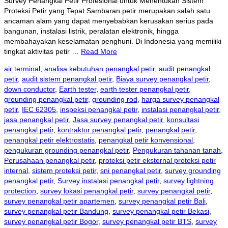
Survey Penangkal Petir Profesional untuk Menentukan Sistem
Proteksi Petir yang Tepat Sambaran petir merupakan salah satu
ancaman alam yang dapat menyebabkan kerusakan serius pada
bangunan, instalasi listrik, peralatan elektronik, hingga
membahayakan keselamatan penghuni. Di Indonesia yang memiliki
tingkat aktivitas petir …
Read More
air terminal
,
analisa kebutuhan penangkal petir
,
audit penangkal
petir
,
audit sistem penangkal petir
,
Biaya survey penangkal petir
,
down conductor
,
Earth tester
,
earth tester penangkal petir
,
grounding penangkal petir
,
grounding rod
,
harga survey penangkal
petir
,
IEC 62305
,
inspeksi penangkal petir
,
instalasi penangkal petir
,
jasa penangkal petir
,
Jasa survey penangkal petir
,
konsultasi
penangkal petir
,
kontraktor penangkal petir
,
penangkal petir
,
penangkal petir elektrostatis
,
penangkal petir konvensional
,
pengukuran grounding penangkal petir
,
Pengukuran tahanan tanah
,
Perusahaan penangkal petir
,
proteksi petir eksternal proteksi petir
internal
,
sistem proteksi petir
,
sni penangkal petir
,
survey grounding
penangkal petir
,
Survey instalasi penangkal petir
,
survey lightning
protection
,
survey lokasi penangkal petir
,
survey penangkal petir
,
survey penangkal petir apartemen
,
survey penangkal petir Bali
,
survey penangkal petir Bandung
,
survey penangkal petir Bekasi
,
survey penangkal petir Bogor
,
survey penangkal petir BTS
,
survey