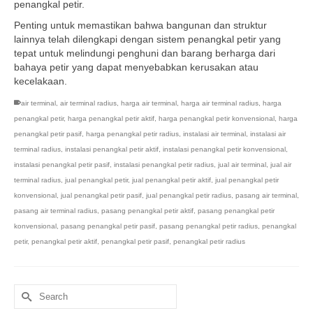
penangkal petir.
Penting untuk memastikan bahwa bangunan dan struktur
lainnya telah dilengkapi dengan sistem penangkal petir yang
tepat untuk melindungi penghuni dan barang berharga dari
bahaya petir yang dapat menyebabkan kerusakan atau
kecelakaan.
air terminal
,
air terminal radius
,
harga air terminal
,
harga air terminal radius
,
harga
penangkal petir
,
harga penangkal petir aktif
,
harga penangkal petir konvensional
,
harga
penangkal petir pasif
,
harga penangkal petir radius
,
instalasi air terminal
,
instalasi air
terminal radius
,
instalasi penangkal petir aktif
,
instalasi penangkal petir konvensional
,
instalasi penangkal petir pasif
,
instalasi penangkal petir radius
,
jual air terminal
,
jual air
terminal radius
,
jual penangkal petir
,
jual penangkal petir aktif
,
jual penangkal petir
konvensional
,
jual penangkal petir pasif
,
jual penangkal petir radius
,
pasang air terminal
,
pasang air terminal radius
,
pasang penangkal petir aktif
,
pasang penangkal petir
konvensional
,
pasang penangkal petir pasif
,
pasang penangkal petir radius
,
penangkal
petir
,
penangkal petir aktif
,
penangkal petir pasif
,
penangkal petir radius
Search
for: