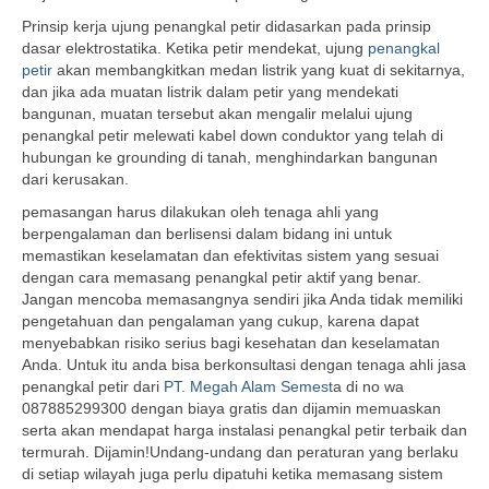
Prinsip kerja ujung penangkal petir didasarkan pada prinsip
dasar elektrostatika. Ketika petir mendekat, ujung
penangkal
petir
akan membangkitkan medan listrik yang kuat di sekitarnya,
dan jika ada muatan listrik dalam petir yang mendekati
bangunan, muatan tersebut akan mengalir melalui ujung
penangkal petir melewati kabel down conduktor yang telah di
hubungan ke grounding di tanah, menghindarkan bangunan
dari kerusakan.
pemasangan harus dilakukan oleh tenaga ahli yang
berpengalaman dan berlisensi dalam bidang ini untuk
memastikan keselamatan dan efektivitas sistem yang sesuai
dengan cara memasang penangkal petir aktif yang benar.
Jangan mencoba memasangnya sendiri jika Anda tidak memiliki
pengetahuan dan pengalaman yang cukup, karena dapat
menyebabkan risiko serius bagi kesehatan dan keselamatan
Anda. Untuk itu anda bisa berkonsultasi dengan tenaga ahli jasa
penangkal petir dari
PT. Megah Alam Semest
a di no wa
087885299300 dengan biaya gratis dan dijamin memuaskan
serta akan mendapat harga instalasi penangkal petir terbaik dan
termurah. Dijamin!Undang-undang dan peraturan yang berlaku
di setiap wilayah juga perlu dipatuhi ketika memasang sistem