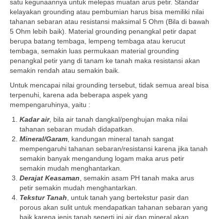
satu kegunaannya untuk melepas muatan arus petir. Standar
kelayakan grounding atau pembumian harus bisa memiliki nilai
tahanan sebaran atau resistansi maksimal 5 Ohm (Bila di bawah
5 Ohm lebih baik). Material grounding penangkal petir dapat
berupa batang tembaga, lempeng tembaga atau kerucut
tembaga, semakin luas permukaan material grounding
penangkal petir yang di tanam ke tanah maka resistansi akan
semakin rendah atau semakin baik.
Untuk mencapai nilai grounding tersebut, tidak semua areal bisa
terpenuhi, karena ada beberapa aspek yang
mempengaruhinya, yaitu :
Kadar air
, bila air tanah dangkal/penghujan maka nilai
tahanan sebaran mudah didapatkan.
Mineral/Garam
, kandungan mineral tanah sangat
mempengaruhi tahanan sebaran/resistansi karena jika tanah
semakin banyak mengandung logam maka arus petir
semakin mudah menghantarkan.
Derajat Keasaman
, semakin asam PH tanah maka arus
petir semakin mudah menghantarkan.
Tekstur Tanah
, untuk tanah yang bertekstur pasir dan
porous akan sulit untuk mendapatkan tahanan sebaran yang
baik karena jenis tanah seperti ini air dan mineral akan