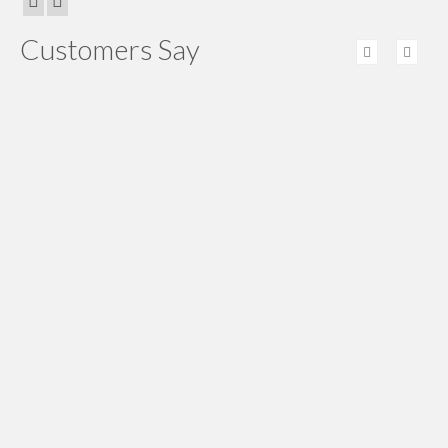
Customers Say
Thx, viking nya uda sampe. Pengiriman yang
diberikan sangat cepat dan selalu tepat waktu.
Wandi Raharja
evo franklin nya uda sampe. Thx ya, servisnya
sudah bagus, koordinasinya bagus.
Wandi Simorangkir
Pengiriman erico nya tepat waktu, salam sukses ya