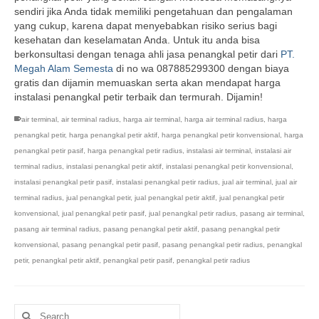
sendiri jika Anda tidak memiliki pengetahuan dan pengalaman
yang cukup, karena dapat menyebabkan risiko serius bagi
kesehatan dan keselamatan Anda. Untuk itu anda bisa
berkonsultasi dengan tenaga ahli jasa penangkal petir dari
PT.
Megah Alam Semesta
di no wa 087885299300 dengan biaya
gratis dan dijamin memuaskan serta akan mendapat harga
instalasi penangkal petir terbaik dan termurah. Dijamin!
air terminal
,
air terminal radius
,
harga air terminal
,
harga air terminal radius
,
harga
penangkal petir
,
harga penangkal petir aktif
,
harga penangkal petir konvensional
,
harga
penangkal petir pasif
,
harga penangkal petir radius
,
instalasi air terminal
,
instalasi air
terminal radius
,
instalasi penangkal petir aktif
,
instalasi penangkal petir konvensional
,
instalasi penangkal petir pasif
,
instalasi penangkal petir radius
,
jual air terminal
,
jual air
terminal radius
,
jual penangkal petir
,
jual penangkal petir aktif
,
jual penangkal petir
konvensional
,
jual penangkal petir pasif
,
jual penangkal petir radius
,
pasang air terminal
,
pasang air terminal radius
,
pasang penangkal petir aktif
,
pasang penangkal petir
konvensional
,
pasang penangkal petir pasif
,
pasang penangkal petir radius
,
penangkal
petir
,
penangkal petir aktif
,
penangkal petir pasif
,
penangkal petir radius
Search