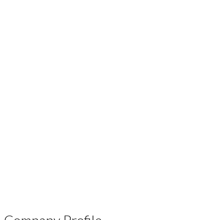
Company Profile