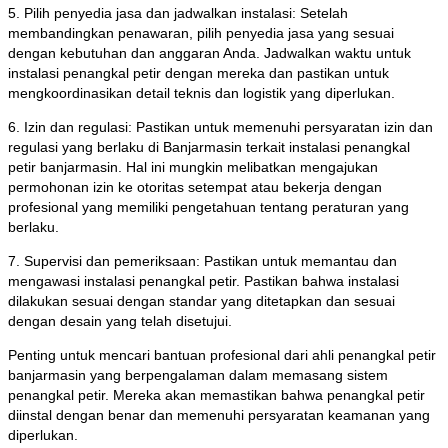
5. Pilih penyedia jasa dan jadwalkan instalasi: Setelah
membandingkan penawaran, pilih penyedia jasa yang sesuai
dengan kebutuhan dan anggaran Anda. Jadwalkan waktu untuk
instalasi penangkal petir dengan mereka dan pastikan untuk
mengkoordinasikan detail teknis dan logistik yang diperlukan.
6. Izin dan regulasi: Pastikan untuk memenuhi persyaratan izin dan
regulasi yang berlaku di Banjarmasin terkait instalasi penangkal
petir banjarmasin. Hal ini mungkin melibatkan mengajukan
permohonan izin ke otoritas setempat atau bekerja dengan
profesional yang memiliki pengetahuan tentang peraturan yang
berlaku.
7. Supervisi dan pemeriksaan: Pastikan untuk memantau dan
mengawasi instalasi penangkal petir. Pastikan bahwa instalasi
dilakukan sesuai dengan standar yang ditetapkan dan sesuai
dengan desain yang telah disetujui.
Penting untuk mencari bantuan profesional dari ahli penangkal petir
banjarmasin yang berpengalaman dalam memasang sistem
penangkal petir. Mereka akan memastikan bahwa penangkal petir
diinstal dengan benar dan memenuhi persyaratan keamanan yang
diperlukan.