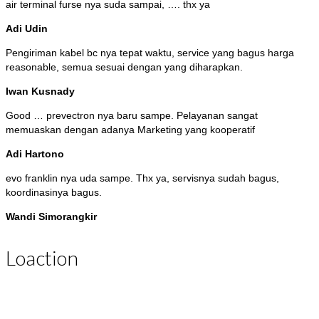
air terminal furse nya suda sampai, …. thx ya
Adi Udin
Pengiriman kabel bc nya tepat waktu, service yang bagus harga
reasonable, semua sesuai dengan yang diharapkan.
Iwan Kusnady
Good … prevectron nya baru sampe. Pelayanan sangat
memuaskan dengan adanya Marketing yang kooperatif
Adi Hartono
evo franklin nya uda sampe. Thx ya, servisnya sudah bagus,
koordinasinya bagus.
Wandi Simorangkir
Loaction