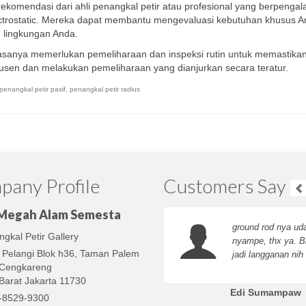
 rekomendasi dari ahli penangkal petir atau profesional yang berpenga
electrostatic. Mereka dapat membantu mengevaluasi kebutuhan khusus 
 lingkungan Anda.
biasanya memerlukan pemeliharaan dan inspeksi rutin untuk memastikan
usen dan melakukan pemeliharaan yang dianjurkan secara teratur.
penangkal petir pasif
,
penangkal petir radius
any Profile
Customers Say
 Megah Alam Semesta
ground rod nya ud
gkal Petir Gallery
nyampe, thx ya. B
 Pelangi Blok h36, Taman Palem
jadi langganan nih
, Cengkareng
Barat Jakarta 11730
Edi Sumampaw
-8529-9300