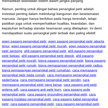
memastikan keandalan sistem dalam jangka panjang.
Namun, penting untuk diingat bahwa penangkal petir adalah
investasi penting dalam melindungi bangunan dan keselamatan
manusia. Jangan hanya berfokus pada harga terendah, tetapi
pastikan juga untuk memperhatikan kualitas, keandalan, dan
kepatuhan terhadap standar keamanan yang ditetapkan. Ini demi
mendapatkan suatu penangkal petir terbaik dan paling efektif.
agen pasang penangkal petir
,
agen pasang penangkal petir jakarta
timur
,
agen pasang penangkal petir murah
,
agen pasang penangkal
petir serpong
,
ahli pasang penangkal petir
,
ahli pasang penangkal
petir bekasi
,
ahli pasang penangkal petir depok
,
ahli pasang
penangkal petir murah
,
biaya pasang penangkal petir
,
biaya pasang
penangkal petir rumah
,
biaya pemasangan penangkal petir radius
,
biaya pemasangan penangkal petir rumahan
,
cara memasang
penangkal petir pada rumah
,
cara memasang penangkal petir
sederhana
,
cara memasang penangkal petir sendiri
,
cara
memasang penangkal petir yang benar
,
cara pasang anti petir
antena wifi
,
cara pasang anti petir kurn
,
cara pasang arde
penangkal petir
,
cara pasang grounding penangkal petir
,
cara
pasang instalasi penangkal petir
,
cara pasang kabel penangkal
petir
,
cara pasang penangkal petir
,
cara pasang penangkal petir