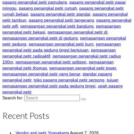
pasang penangkal petir pamulang
,
pasang penangkal petir pasar
minggu
,
pasang penangkal petir rumah
,
pasang penangkal petir
rumah bekasi
,
pasang penangkal petir standar
,
pasang penangkal
petir tambun
,
pasang penangkal petir tangerang
,
pasang penangkal
petir wifi
,
pemasangan penangkal petir bandung
,
pemasangan
penangkal petir bekasi
,
pemasangan penangkal petir di
,
pemasangan penangkal petir di gedung
,
pemasangan penangkal
petir gedung
,
pemasangan penangkal petir kurn
,
pemasangan
penangkal petir pada gedung tinggi bertujuan
,
pemasangan
penangkal petir radioaktif
,
pemasangan penangkal petir radius
100m
,
pemasangan penangkal petir splitzen
,
pemasangan
penangkal petir thomas
,
pemasangan penangkal petir tower
,
pemasangan penangkal petir yang benar
,
standar pasang
penangkal petir
,
toko pasang penangkal petir serpong
,
tujuan
pemasangan penangkal petir pada gedung tinggi
,
upah pasang
penangkal petir
Search for:
Recent Posts
Vendor anti petir Yogyakarta
August 7, 2026