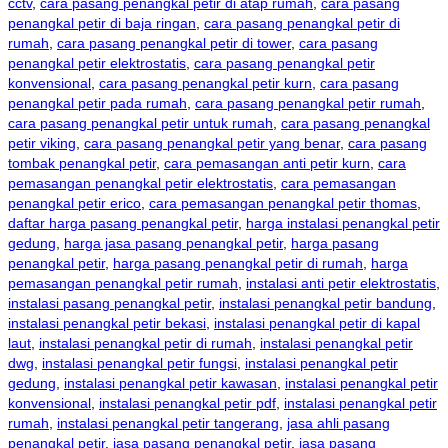
cctv
,
cara pasang penangkal petir di atap rumah
,
cara pasang
penangkal petir di baja ringan
,
cara pasang penangkal petir di
rumah
,
cara pasang penangkal petir di tower
,
cara pasang
penangkal petir elektrostatis
,
cara pasang penangkal petir
konvensional
,
cara pasang penangkal petir kurn
,
cara pasang
penangkal petir pada rumah
,
cara pasang penangkal petir rumah
,
cara pasang penangkal petir untuk rumah
,
cara pasang penangkal
petir viking
,
cara pasang penangkal petir yang benar
,
cara pasang
tombak penangkal petir
,
cara pemasangan anti petir kurn
,
cara
pemasangan penangkal petir elektrostatis
,
cara pemasangan
penangkal petir erico
,
cara pemasangan penangkal petir thomas
,
daftar harga pasang penangkal petir
,
harga instalasi penangkal petir
gedung
,
harga jasa pasang penangkal petir
,
harga pasang
penangkal petir
,
harga pasang penangkal petir di rumah
,
harga
pemasangan penangkal petir rumah
,
instalasi anti petir elektrostatis
,
instalasi pasang penangkal petir
,
instalasi penangkal petir bandung
,
instalasi penangkal petir bekasi
,
instalasi penangkal petir di kapal
laut
,
instalasi penangkal petir di rumah
,
instalasi penangkal petir
dwg
,
instalasi penangkal petir fungsi
,
instalasi penangkal petir
gedung
,
instalasi penangkal petir kawasan
,
instalasi penangkal petir
konvensional
,
instalasi penangkal petir pdf
,
instalasi penangkal petir
rumah
,
instalasi penangkal petir tangerang
,
jasa ahli pasang
penangkal petir
,
jasa pasang penangkal petir
,
jasa pasang