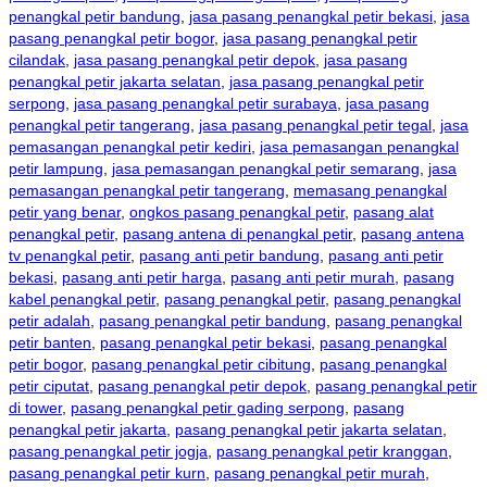
penangkal petir bandung
,
jasa pasang penangkal petir bekasi
,
jasa
pasang penangkal petir bogor
,
jasa pasang penangkal petir
cilandak
,
jasa pasang penangkal petir depok
,
jasa pasang
penangkal petir jakarta selatan
,
jasa pasang penangkal petir
serpong
,
jasa pasang penangkal petir surabaya
,
jasa pasang
penangkal petir tangerang
,
jasa pasang penangkal petir tegal
,
jasa
pemasangan penangkal petir kediri
,
jasa pemasangan penangkal
petir lampung
,
jasa pemasangan penangkal petir semarang
,
jasa
pemasangan penangkal petir tangerang
,
memasang penangkal
petir yang benar
,
ongkos pasang penangkal petir
,
pasang alat
penangkal petir
,
pasang antena di penangkal petir
,
pasang antena
tv penangkal petir
,
pasang anti petir bandung
,
pasang anti petir
bekasi
,
pasang anti petir harga
,
pasang anti petir murah
,
pasang
kabel penangkal petir
,
pasang penangkal petir
,
pasang penangkal
petir adalah
,
pasang penangkal petir bandung
,
pasang penangkal
petir banten
,
pasang penangkal petir bekasi
,
pasang penangkal
petir bogor
,
pasang penangkal petir cibitung
,
pasang penangkal
petir ciputat
,
pasang penangkal petir depok
,
pasang penangkal petir
di tower
,
pasang penangkal petir gading serpong
,
pasang
penangkal petir jakarta
,
pasang penangkal petir jakarta selatan
,
pasang penangkal petir jogja
,
pasang penangkal petir kranggan
,
pasang penangkal petir kurn
,
pasang penangkal petir murah
,