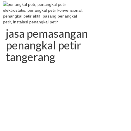
jasa pemasangan
penangkal petir
tangerang
Furse penangkal petir
posted in:
penangkal petir
|
0
Mengenal furse penangkal petir dan berbagai produk
furse lainya Furse penangkal petir Furse penangkal petir
merujuk pada produk-produk yang diproduksi oleh