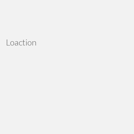
ground rod nya uda nyampe, thx ya. Bisa jadi langganan
nih
Edi Sumampaw
Loaction