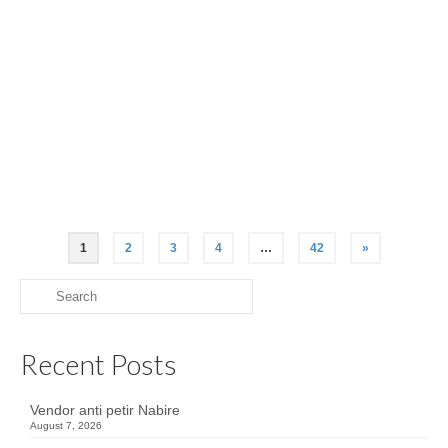
pemasangan penangkal petir bekasi
,
pemasangan penangkal petir di
,
pemasangan penangkal petir di gedung
,
pemasangan penangkal petir gedung
,
pemasangan penangkal petir kurn
,
pemasangan penangkal petir pada gedung
tinggi bertujuan
,
pemasangan penangkal petir radioaktif
,
pemasangan penangkal
petir radius 100m
,
pemasangan penangkal petir splitzen
,
pemasangan penangkal
petir thomas
,
pemasangan penangkal petir tower
,
pemasangan penangkal petir
yang benar
,
standar pasang penangkal petir
,
toko pasang penangkal petir
serpong
,
tujuan pemasangan penangkal petir pada gedung tinggi
,
upah pasang
penangkal petir
1
2
3
4
…
42
»
Search
for:
Recent Posts
Vendor anti petir Nabire
August 7, 2026