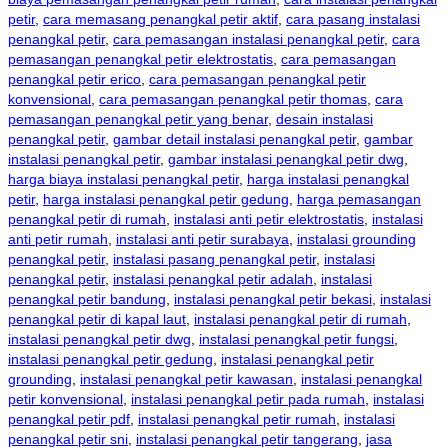
petir
,
cara memasang penangkal petir aktif
,
cara pasang instalasi
penangkal petir
,
cara pemasangan instalasi penangkal petir
,
cara
pemasangan penangkal petir elektrostatis
,
cara pemasangan
penangkal petir erico
,
cara pemasangan penangkal petir
konvensional
,
cara pemasangan penangkal petir thomas
,
cara
pemasangan penangkal petir yang benar
,
desain instalasi
penangkal petir
,
gambar detail instalasi penangkal petir
,
gambar
instalasi penangkal petir
,
gambar instalasi penangkal petir dwg
,
harga biaya instalasi penangkal petir
,
harga instalasi penangkal
petir
,
harga instalasi penangkal petir gedung
,
harga pemasangan
penangkal petir di rumah
,
instalasi anti petir elektrostatis
,
instalasi
anti petir rumah
,
instalasi anti petir surabaya
,
instalasi grounding
penangkal petir
,
instalasi pasang penangkal petir
,
instalasi
penangkal petir
,
instalasi penangkal petir adalah
,
instalasi
penangkal petir bandung
,
instalasi penangkal petir bekasi
,
instalasi
penangkal petir di kapal laut
,
instalasi penangkal petir di rumah
,
instalasi penangkal petir dwg
,
instalasi penangkal petir fungsi
,
instalasi penangkal petir gedung
,
instalasi penangkal petir
grounding
,
instalasi penangkal petir kawasan
,
instalasi penangkal
petir konvensional
,
instalasi penangkal petir pada rumah
,
instalasi
penangkal petir pdf
,
instalasi penangkal petir rumah
,
instalasi
penangkal petir sni
,
instalasi penangkal petir tangerang
,
jasa