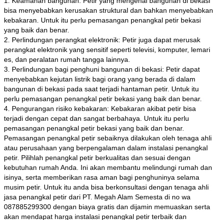
1. Keamanan bangunan: Petir yang mengenai bangunan di bekasi
bisa menyebabkan kerusakan struktural dan bahkan menyebabkan
kebakaran. Untuk itu perlu pemasangan penangkal petir bekasi
yang baik dan benar.
2. Perlindungan perangkat elektronik: Petir juga dapat merusak
perangkat elektronik yang sensitif seperti televisi, komputer, lemari
es, dan peralatan rumah tangga lainnya.
3. Perlindungan bagi penghuni bangunan di bekasi: Petir dapat
menyebabkan kejutan listrik bagi orang yang berada di dalam
bangunan di bekasi pada saat terjadi hantaman petir. Untuk itu
perlu pemasangan penangkal petir bekasi yang baik dan benar.
4. Pengurangan risiko kebakaran: Kebakaran akibat petir bisa
terjadi dengan cepat dan sangat berbahaya. Untuk itu perlu
pemasangan penangkal petir bekasi yang baik dan benar.
Pemasangan penangkal petir sebaiknya dilakukan oleh tenaga ahli
atau perusahaan yang berpengalaman dalam instalasi penangkal
petir. Pilihlah penangkal petir berkualitas dan sesuai dengan
kebutuhan rumah Anda. Ini akan membantu melindungi rumah dan
isinya, serta memberikan rasa aman bagi penghuninya selama
musim petir. Untuk itu anda bisa berkonsultasi dengan tenaga ahli
jasa penangkal petir dari PT. Megah Alam Semesta di no wa
087885299300 dengan biaya gratis dan dijamin memuaskan serta
akan mendapat harga instalasi penangkal petir terbaik dan