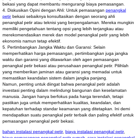
bekasi yang dapat membantu mengurangi biaya pemasangan.
4. Diskusikan Opini dengan Ahli: Untuk pemasangan
penangkal
petir
bekasi sebaiknya konsultasikan dengan seorang ahli
penangkal petir atau teknisi yang berpengalaman. Mereka mungkin
memiliki pengetahuan tentang opsi yang lebih terjangkau atau
merekomendasikan merek dan model penangkal petir yang lebih
ekonomis namun tetap efektif.
5. Pertimbangkan Jangka Waktu dan Garansi: Selain
memperhatikan harga pemasangan, pertimbangkan juga jangka
waktu dan garansi yang ditawarkan oleh agen pemasangan
penangkal petir bekasi atau perusahaan penangkal petir. Pilihlah
yang memberikan jaminan atau garansi yang memadai untuk
memastikan keandalan sistem dalam jangka panjang.
Namun, penting untuk diingat bahwa penangkal petir adalah
investasi penting dalam melindungi bangunan dan keselamatan
manusia. Jangan hanya berfokus pada harga terendah, tetapi
pastikan juga untuk memperhatikan kualitas, keandalan, dan
kepatuhan terhadap standar keamanan yang ditetapkan. Ini demi
mendapatkan suatu penangkal petir terbaik dan paling efektif untuk
pemasangan penangkal petir bekasi.
bahan instalasi penangkal petir
,
biaya instalasi penangkal petir
,
biaya pemasangan penangkal petir rumah
,
cara instalasi penangkal