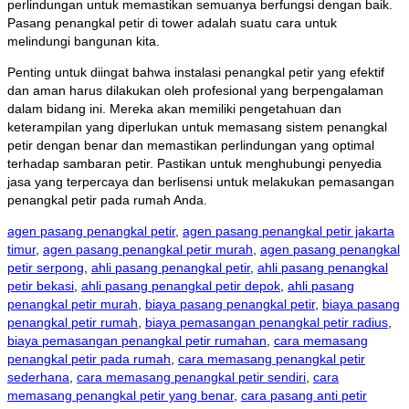
perlindungan untuk memastikan semuanya berfungsi dengan baik.
Pasang penangkal petir di tower adalah suatu cara untuk
melindungi bangunan kita.
Penting untuk diingat bahwa instalasi penangkal petir yang efektif
dan aman harus dilakukan oleh profesional yang berpengalaman
dalam bidang ini. Mereka akan memiliki pengetahuan dan
keterampilan yang diperlukan untuk memasang sistem penangkal
petir dengan benar dan memastikan perlindungan yang optimal
terhadap sambaran petir. Pastikan untuk menghubungi penyedia
jasa yang terpercaya dan berlisensi untuk melakukan pemasangan
penangkal petir pada rumah Anda.
agen pasang penangkal petir
,
agen pasang penangkal petir jakarta
timur
,
agen pasang penangkal petir murah
,
agen pasang penangkal
petir serpong
,
ahli pasang penangkal petir
,
ahli pasang penangkal
petir bekasi
,
ahli pasang penangkal petir depok
,
ahli pasang
penangkal petir murah
,
biaya pasang penangkal petir
,
biaya pasang
penangkal petir rumah
,
biaya pemasangan penangkal petir radius
,
biaya pemasangan penangkal petir rumahan
,
cara memasang
penangkal petir pada rumah
,
cara memasang penangkal petir
sederhana
,
cara memasang penangkal petir sendiri
,
cara
memasang penangkal petir yang benar
,
cara pasang anti petir