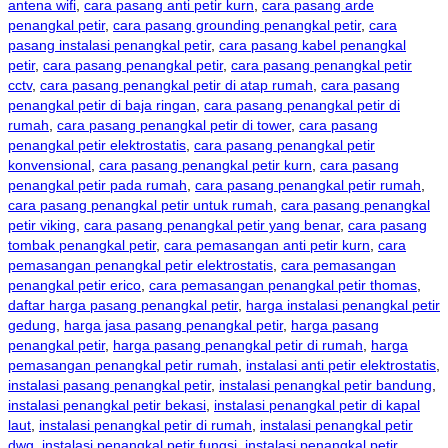
antena wifi
,
cara pasang anti petir kurn
,
cara pasang arde
penangkal petir
,
cara pasang grounding penangkal petir
,
cara
pasang instalasi penangkal petir
,
cara pasang kabel penangkal
petir
,
cara pasang penangkal petir
,
cara pasang penangkal petir
cctv
,
cara pasang penangkal petir di atap rumah
,
cara pasang
penangkal petir di baja ringan
,
cara pasang penangkal petir di
rumah
,
cara pasang penangkal petir di tower
,
cara pasang
penangkal petir elektrostatis
,
cara pasang penangkal petir
konvensional
,
cara pasang penangkal petir kurn
,
cara pasang
penangkal petir pada rumah
,
cara pasang penangkal petir rumah
,
cara pasang penangkal petir untuk rumah
,
cara pasang penangkal
petir viking
,
cara pasang penangkal petir yang benar
,
cara pasang
tombak penangkal petir
,
cara pemasangan anti petir kurn
,
cara
pemasangan penangkal petir elektrostatis
,
cara pemasangan
penangkal petir erico
,
cara pemasangan penangkal petir thomas
,
daftar harga pasang penangkal petir
,
harga instalasi penangkal petir
gedung
,
harga jasa pasang penangkal petir
,
harga pasang
penangkal petir
,
harga pasang penangkal petir di rumah
,
harga
pemasangan penangkal petir rumah
,
instalasi anti petir elektrostatis
,
instalasi pasang penangkal petir
,
instalasi penangkal petir bandung
,
instalasi penangkal petir bekasi
,
instalasi penangkal petir di kapal
laut
,
instalasi penangkal petir di rumah
,
instalasi penangkal petir
dwg
,
instalasi penangkal petir fungsi
,
instalasi penangkal petir