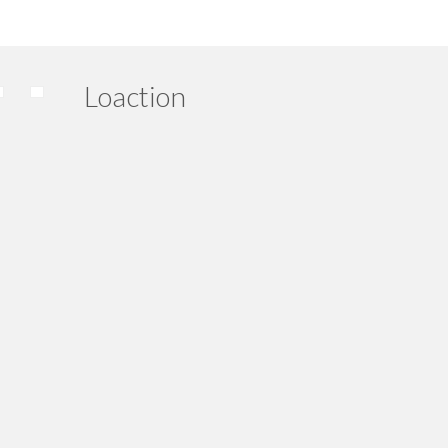
Loaction
aktu,
 thx