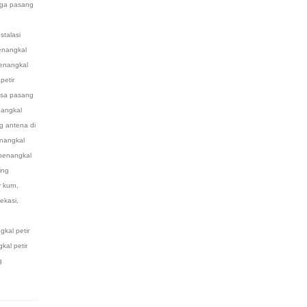
rga pasang
nstalasi
penangkal
penangkal
petir
asa pasang
angkal
g antena di
nangkal
penangkal
ing
 kurn
,
ekasi
,
kal petir
al petir
g