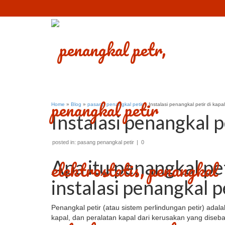
Home
»
Blog
»
pasang penangkal petir
»
Instalasi penangkal petir di kapal
Instalasi penangkal pe
posted in:
pasang penangkal petir
|
0
Apa itu penangkal pe
instalasi penangkal pe
Penangkal petir (atau sistem perlindungan petir) adal
kapal, dan peralatan kapal dari kerusakan yang diseba