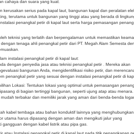
tan cahaya dan suara yang kuat.
 kerusakan serius pada kapal laut, bangunan kapal dan peralatan ele
ting, terutama untuk bangunan yang tinggi atau yang berada di lingku
nstalasi penangkal petir di kapal laut serta harga pemasangan penangk
an oleh teknisi yang terlatih dan berpengalaman untuk memastikan keam
asi dengan tenaga ahli penangkal petir dari PT. Megah Alam Semesta d
memuaskan.
m instalasi penangkal petir di kapal laut:
da dengan penyedia jasa atau teknisi penangkal petir . Mereka akan
gevaluasi bangunan Anda, mengidentifikasi risiko petir, dan merenca
em penangkal petir yang sesuai dengan instalasi penangkal petir di kapa
ilihan Lokasi: Tentukan lokasi yang optimal untuk pemasangan penang
t dipasang di bagian tertinggi bangunan, seperti ujung atap atau menara.
g mudah terbakar dan memiliki jarak yang aman dari benda-benda log
h kabel tembaga atau bahan konduktif lainnya yang menghubungkan t
or utama harus dipasang dengan aman dan mengikuti jalur yang
 gangguan dengan kabel listrik atau pipa gas.
tau Instalasi penangkal petir di kapal laut pada titik penangkapan pe