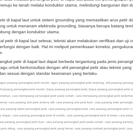
r menuju ke tanah melalui konduktor utama, melindungi bangunan dari 
r di kapal laut untuk sistem grounding yang memastikan arus petir dia
bang untuk menanam elektroda grounding, biasanya berupa batang te
hubung dengan konduktor utama.
l petir di kapal laut selesai, teknisi akan melakukan verifikasi dan uji 
rfungsi dengan baik. Hal ini meliputi pemeriksaan koneksi, pengukura
m.
angkal petir di kapal laut dapat berbeda tergantung pada jenis penangk
ragu untuk berkonsultasi dengan ahli penangkal petir atau teknisi yang
 dan sesuai dengan standar keamanan yang berlaku.
agen pasang penangkal petir murah
,
agen pasang penangkal petir serpong
,
ahli pasang penangk
li pasang penangkal petir murah
,
biaya pasang penangkal petir
,
biaya pasang penangkal petir 
rumahan
,
cara memasang penangkal petir pada rumah
,
cara memasang penangkal petir sederha
benar
,
cara pasang anti petir antena wifi
,
cara pasang anti petir kurn
,
cara pasang arde penangkal
cara pasang kabel penangkal petir
,
cara pasang penangkal petir
,
cara pasang penangkal petir cc
a ringan
,
cara pasang penangkal petir di rumah
,
cara pasang penangkal petir di tower
,
cara pas
ara pasang penangkal petir kurn
,
cara pasang penangkal petir pada rumah
,
cara pasang penangk
etir viking
,
cara pasang penangkal petir yang benar
,
cara pasang tombak penangkal petir
,
cara