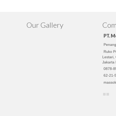
Our Gallery
Comp
PT. M
Penangk
Ruko P
Lestari
Jakarta 
0878-8
62-21-
massol