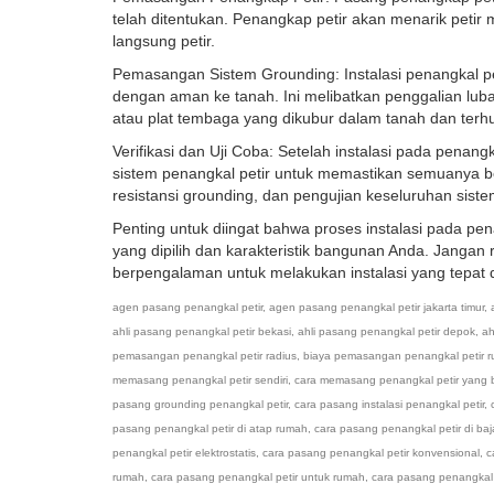
telah ditentukan. Penangkap petir akan menarik peti
langsung petir.
Pemasangan Sistem Grounding: Instalasi penangkal peti
dengan aman ke tanah. Ini melibatkan penggalian lu
atau plat tembaga yang dikubur dalam tanah dan ter
Verifikasi dan Uji Coba: Setelah instalasi pada penangka
sistem penangkal petir untuk memastikan semuanya be
resistansi grounding, dan pengujian keseluruhan siste
Penting untuk diingat bahwa proses instalasi pada pen
yang dipilih dan karakteristik bangunan Anda. Jangan 
berpengalaman untuk melakukan instalasi yang tepat
agen pasang penangkal petir
,
agen pasang penangkal petir jakarta timur
,
ahli pasang penangkal petir bekasi
,
ahli pasang penangkal petir depok
,
ah
pemasangan penangkal petir radius
,
biaya pemasangan penangkal petir 
memasang penangkal petir sendiri
,
cara memasang penangkal petir yang 
pasang grounding penangkal petir
,
cara pasang instalasi penangkal petir
,
pasang penangkal petir di atap rumah
,
cara pasang penangkal petir di baj
penangkal petir elektrostatis
,
cara pasang penangkal petir konvensional
,
c
rumah
,
cara pasang penangkal petir untuk rumah
,
cara pasang penangkal p