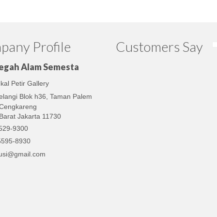
any Profile
Customers Say
egah Alam Semesta
Good … prevectron nya baru
al Petir Gallery
sampe. Pelayanan sangat
memuaskan dengan adanya
elangi Blok h36, Taman Palem
Marketing yang kooperatif
, Cengkareng
Barat Jakarta 11730
Adi Hartono
529-9300
5595-8930
Pengiriman erico nya tepat w
usi@gmail.com
salam sukses ya
Anisa Sari
ground rod nya uda nyampe,
ya. Bisa jadi langganan nih