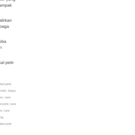
dampak
lirkan
mbaga
coba
n
al petir
al petir
,
rumah
,
biaya
na
,
cara
 petir
,
cara
tv
,
cara
ang
al petir