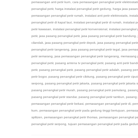
pemasangan anti petir kurn
,
cara pemasangan penangkal petir elektrostati
penangkal petir
,
harga instalasi penangkal petir gedung
,
harga jasa pasan
pemasangan penangkal petir rumah
,
instalasi anti petir elektrostatis
,
instal
penangkal petir di kapal laut
,
instalasi penangkal petir di rumah
,
instalasi 
petir kawasan
,
instalasi penangkal petir konvensional
,
instalasi penangkal 
petir
,
jasa pasang penangkal petir
,
jasa pasang penangkal petir bandung
,
cilandak
,
jasa pasang penangkal petir depok
,
jasa pasang penangkal petir
penangkal petir tangerang
,
jasa pasang penangkal petir tegal
,
jasa pemas
petir semarang
,
jasa pemasangan penangkal petir tangerang
,
memasang p
penangkal petir
,
pasang antena tv penangkal petir
,
pasang anti petir ban
petir
,
pasang penangkal petir
,
pasang penangkal petir adalah
,
pasang pen
petir bogor
,
pasang penangkal petir cibitung
,
pasang penangkal petir ciput
serpong
,
pasang penangkal petir jakarta
,
pasang penangkal petir jakarta 
pasang penangkal petir murah
,
pasang penangkal petir pamulang
,
pasang
pasang penangkal petir standar
,
pasang penangkal petir tambun
,
pasang 
pemasangan penangkal petir bekasi
,
pemasangan penangkal petir di
,
pem
kurn
,
pemasangan penangkal petir pada gedung tinggi bertujuan
,
pemasan
splitzen
,
pemasangan penangkal petir thomas
,
pemasangan penangkal pet
penangkal petir serpong
,
tujuan pemasangan penangkal petir pada gedung