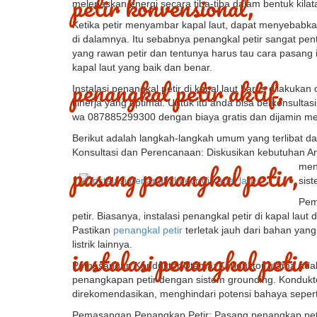
melepaskan energi secara tiba-tiba dalam bentuk kila
Ketika petir menyambar kapal laut, dapat menyebabkan
di dalamnya. Itu sebabnya penangkal petir sangat pen
yang rawan petir dan tentunya harus tau cara pasang i
kapal laut yang baik dan benar.
Instalasi penangkal petir di kapal laut harus dilakuk
kinerja yang optimal. Untuk itu anda bisa berkonsult
wa 087885299300 dengan biaya gratis dan dijamin 
Berikut adalah langkah-langkah umum yang terlibat dala
Konsultasi dan Perencanaan: Diskusikan kebutuhan An
men
sist
Pem
petir. Biasanya, instalasi penangkal petir di kapal lau
Pastikan
penangkal petir
terletak jauh dari bahan yan
listrik lainnya.
Pemasangan Konduktor Utama: Konduktor utama adala
penangkapan petir dengan sistem grounding. Kondukt
direkomendasikan, menghindari potensi bahaya seperti
Pemasangan Penangkap Petir: Pasang penangkap petir a