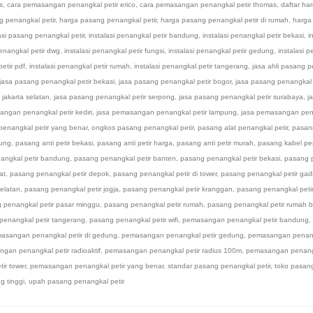
s
,
cara pemasangan penangkal petir erico
,
cara pemasangan penangkal petir thomas
,
daftar ha
g penangkal petir
,
harga pasang penangkal petir
,
harga pasang penangkal petir di rumah
,
harga
asi pasang penangkal petir
,
instalasi penangkal petir bandung
,
instalasi penangkal petir bekasi
,
i
penangkal petir dwg
,
instalasi penangkal petir fungsi
,
instalasi penangkal petir gedung
,
instalasi 
petir pdf
,
instalasi penangkal petir rumah
,
instalasi penangkal petir tangerang
,
jasa ahli pasang 
jasa pasang penangkal petir bekasi
,
jasa pasang penangkal petir bogor
,
jasa pasang penangkal 
 jakarta selatan
,
jasa pasang penangkal petir serpong
,
jasa pasang penangkal petir surabaya
,
j
angan penangkal petir kediri
,
jasa pemasangan penangkal petir lampung
,
jasa pemasangan pen
enangkal petir yang benar
,
ongkos pasang penangkal petir
,
pasang alat penangkal petir
,
pasan
dung
,
pasang anti petir bekasi
,
pasang anti petir harga
,
pasang anti petir murah
,
pasang kabel pe
angkal petir bandung
,
pasang penangkal petir banten
,
pasang penangkal petir bekasi
,
pasang 
at
,
pasang penangkal petir depok
,
pasang penangkal petir di tower
,
pasang penangkal petir gad
selatan
,
pasang penangkal petir jogja
,
pasang penangkal petir kranggan
,
pasang penangkal petir
 penangkal petir pasar minggu
,
pasang penangkal petir rumah
,
pasang penangkal petir rumah b
penangkal petir tangerang
,
pasang penangkal petir wifi
,
pemasangan penangkal petir bandung
,
asangan penangkal petir di gedung
,
pemasangan penangkal petir gedung
,
pemasangan penang
gan penangkal petir radioaktif
,
pemasangan penangkal petir radius 100m
,
pemasangan penangk
ir tower
,
pemasangan penangkal petir yang benar
,
standar pasang penangkal petir
,
toko pasan
 tinggi
,
upah pasang penangkal petir