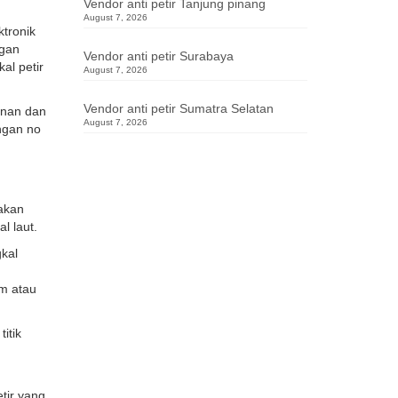
Vendor anti petir Tanjung pinang
August 7, 2026
ktronik
ngan
Vendor anti petir Surabaya
al petir
August 7, 2026
Vendor anti petir Sumatra Selatan
anan dan
August 7, 2026
engan no
nakan
l laut.
kal
am atau
itik
tir yang