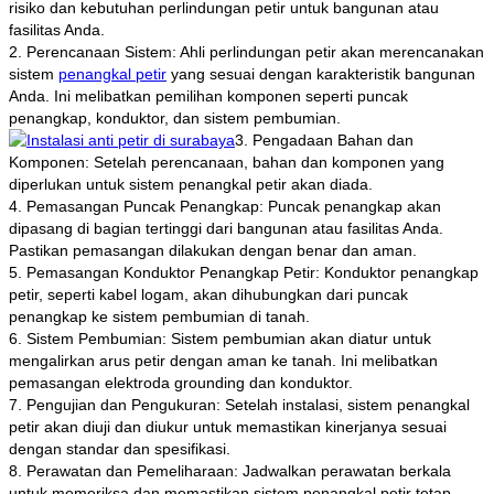
risiko dan kebutuhan perlindungan petir untuk bangunan atau
fasilitas Anda.
2. Perencanaan Sistem: Ahli perlindungan petir akan merencanakan
sistem
penangkal petir
yang sesuai dengan karakteristik bangunan
Anda. Ini melibatkan pemilihan komponen seperti puncak
penangkap, konduktor, dan sistem pembumian.
3. Pengadaan Bahan dan
Komponen: Setelah perencanaan, bahan dan komponen yang
diperlukan untuk sistem penangkal petir akan diada.
4. Pemasangan Puncak Penangkap: Puncak penangkap akan
dipasang di bagian tertinggi dari bangunan atau fasilitas Anda.
Pastikan pemasangan dilakukan dengan benar dan aman.
5. Pemasangan Konduktor Penangkap Petir: Konduktor penangkap
petir, seperti kabel logam, akan dihubungkan dari puncak
penangkap ke sistem pembumian di tanah.
6. Sistem Pembumian: Sistem pembumian akan diatur untuk
mengalirkan arus petir dengan aman ke tanah. Ini melibatkan
pemasangan elektroda grounding dan konduktor.
7. Pengujian dan Pengukuran: Setelah instalasi, sistem penangkal
petir akan diuji dan diukur untuk memastikan kinerjanya sesuai
dengan standar dan spesifikasi.
8. Perawatan dan Pemeliharaan: Jadwalkan perawatan berkala
untuk memeriksa dan memastikan sistem penangkal petir tetap