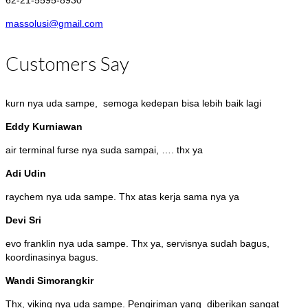
62-21-5595-8930
massolusi@gmail.com
Customers Say
kurn nya uda sampe, semoga kedepan bisa lebih baik lagi
Eddy Kurniawan
air terminal furse nya suda sampai, …. thx ya
Adi Udin
raychem nya uda sampe. Thx atas kerja sama nya ya
Devi Sri
evo franklin nya uda sampe. Thx ya, servisnya sudah bagus,
koordinasinya bagus.
Wandi Simorangkir
Thx, viking nya uda sampe. Pengiriman yang diberikan sangat