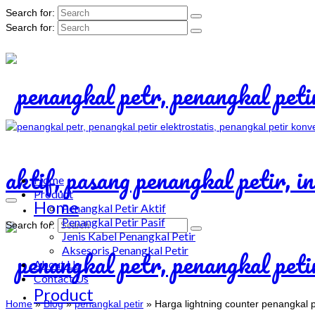
Search for:
Search for:
Home
Product
Home
Penangkal Petir Aktif
Penangkal Petir Pasif
Search for:
Jenis Kabel Penangkal Petir
Aksesoris Penangkal Petir
About Us
Contact Us
Product
Home
»
Blog
»
penangkal petir
»
Harga lightning counter penangkal p