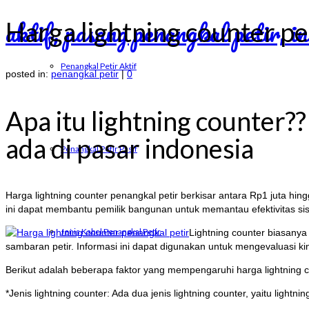
Harga lightning counter pe
Penangkal Petir Aktif
posted in:
penangkal petir
|
0
Apa itu lightning counter?
ada di pasar indonesia
Penangkal Petir Pasif
Harga lightning counter penangkal petir berkisar antara Rp1 juta hi
ini dapat membantu pemilik bangunan untuk memantau efektivitas si
Jenis Kabel Penangkal Petir
Lightning counter biasanya
sambaran petir. Informasi ini dapat digunakan untuk mengevaluasi ki
Berikut adalah beberapa faktor yang mempengaruhi harga lightning c
*Jenis lightning counter: Ada dua jenis lightning counter, yaitu lightni