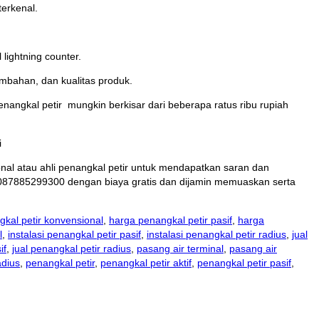
terkenal.
lightning counter.
tambahan, dan kualitas produk.
enangkal petir mungkin berkisar dari beberapa ratus ribu rupiah
i
onal atau ahli penangkal petir untuk mendapatkan saran dan
087885299300 dengan biaya gratis dan dijamin memuaskan serta
kal petir konvensional
,
harga penangkal petir pasif
,
harga
l
,
instalasi penangkal petir pasif
,
instalasi penangkal petir radius
,
jual
if
,
jual penangkal petir radius
,
pasang air terminal
,
pasang air
adius
,
penangkal petir
,
penangkal petir aktif
,
penangkal petir pasif
,