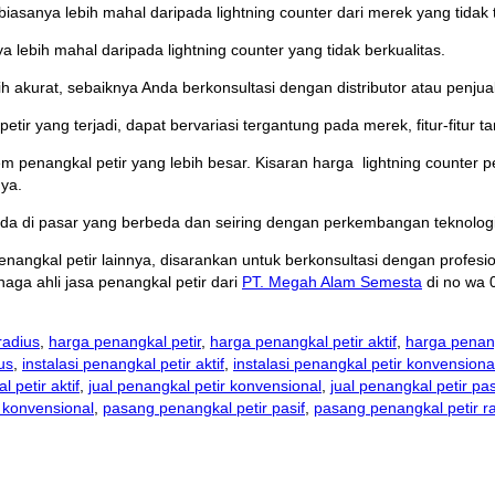
biasanya lebih mahal daripada lightning counter dari merek yang tidak 
ya lebih mahal daripada lightning counter yang tidak berkualitas.
 akurat, sebaiknya Anda berkonsultasi dengan distributor atau penjual 
tir yang terjadi, dapat bervariasi tergantung pada merek, fitur-fitur 
 penangkal petir yang lebih besar. Kisaran harga lightning counter p
nya.
beda di pasar yang berbeda dan seiring dengan perkembangan teknolog
angkal petir lainnya, disarankan untuk berkonsultasi dengan profesi
aga ahli jasa penangkal petir dari
PT. Megah Alam Semesta
di no wa 
radius
,
harga penangkal petir
,
harga penangkal petir aktif
,
harga penang
ius
,
instalasi penangkal petir aktif
,
instalasi penangkal petir konvensiona
l petir aktif
,
jual penangkal petir konvensional
,
jual penangkal petir pas
 konvensional
,
pasang penangkal petir pasif
,
pasang penangkal petir r