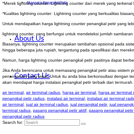
Aksesoris Penangkal Petir
*Merek lightning counter: Lightning counter dari merek yang terkenal 
*Kualitas lightning counter: Lightning counter yang berkualitas biasan
Untuk mendapatkan harga lightning counter penangkal petir yang lebih
lightning counter, yang berfungsi untuk mendeteksi jumlah sambaran pe
About Us
Biasanya, lightning counter merupakan tambahan opsional pada sistem
hingga beberapa juta rupiah, tergantung pada spesifikasi dan merek
Namun, harga lightning counter penangkal petir pastinya dapat ber
Jika Anda berencana untuk memasang penangkal petir atau sistem pen
Contact Us
penanganan yang tepat. Untuk itu anda bisa berkonsultasi dengan ten
akan mendapat harga instalasi penangkal petir terbaik dan termurah.
air terminal
,
air terminal radius
,
harga air terminal
,
harga air terminal 
penangkal petir radius
,
instalasi air terminal
,
instalasi air terminal rad
air terminal
,
jual air terminal radius
,
jual penangkal petir
,
jual penangka
terminal radius
,
pasang penangkal petir aktif
,
pasang penangkal petir
penangkal petir radius
Search for: