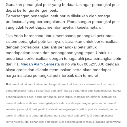
Gunakan penangkal petir yang berkualitas agar penangkal petir
dapat berfungsi dengan baik.
Pemasangan penangkal petir harus dilakukan oleh tenaga
profesional yang berpengalaman. Pemasangan penangkal petir
yang tidak tepat dapat membahayakan keselamatan.
Jika Anda berencana untuk memasang penangkal petir atau
sistem penangkal petir lainnya, disarankan untuk berkonsultasi
dengan profesional atau ahli penangkal petir untuk
mendapatkan saran dan penanganan yang tepat. Untuk itu
anda bisa berkonsultasi dengan tenaga ahli jasa penangkal petir
dari
PT. Megah Alam Semesta
di no wa 087885299300 dengan
biaya gratis dan dijamin memuaskan serta akan mendapat
harga instalasi penangkal petir terbaik dan termurah.
air terminal
,
air terminal radius
,
harga air terminal
,
harga air terminal radius
,
harga
penangkal petir
,
harga penangkal petir aktif
,
harga penangkal petir konvensional
,
harga
penangkal petir pasif
,
harga penangkal petir radius
,
instalasi air terminal
,
instalasi air
terminal radius
,
instalasi penangkal petir aktif
,
instalasi penangkal petir konvensional
,
instalasi penangkal petir pasif
,
instalasi penangkal petir radius
,
jual air terminal
,
jual air
terminal radius
,
jual penangkal petir
,
jual penangkal petir aktif
,
jual penangkal petir
konvensional
,
jual penangkal petir pasif
,
jual penangkal petir radius
,
pasang air terminal
,