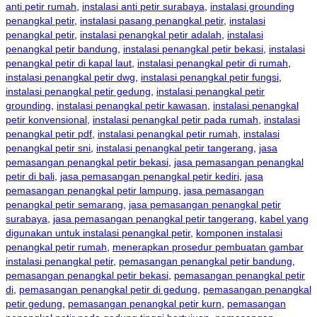
anti petir rumah
,
instalasi anti petir surabaya
,
instalasi grounding
penangkal petir
,
instalasi pasang penangkal petir
,
instalasi
penangkal petir
,
instalasi penangkal petir adalah
,
instalasi
penangkal petir bandung
,
instalasi penangkal petir bekasi
,
instalasi
penangkal petir di kapal laut
,
instalasi penangkal petir di rumah
,
instalasi penangkal petir dwg
,
instalasi penangkal petir fungsi
,
instalasi penangkal petir gedung
,
instalasi penangkal petir
grounding
,
instalasi penangkal petir kawasan
,
instalasi penangkal
petir konvensional
,
instalasi penangkal petir pada rumah
,
instalasi
penangkal petir pdf
,
instalasi penangkal petir rumah
,
instalasi
penangkal petir sni
,
instalasi penangkal petir tangerang
,
jasa
pemasangan penangkal petir bekasi
,
jasa pemasangan penangkal
petir di bali
,
jasa pemasangan penangkal petir kediri
,
jasa
pemasangan penangkal petir lampung
,
jasa pemasangan
penangkal petir semarang
,
jasa pemasangan penangkal petir
surabaya
,
jasa pemasangan penangkal petir tangerang
,
kabel yang
digunakan untuk instalasi penangkal petir
,
komponen instalasi
penangkal petir rumah
,
menerapkan prosedur pembuatan gambar
instalasi penangkal petir
,
pemasangan penangkal petir bandung
,
pemasangan penangkal petir bekasi
,
pemasangan penangkal petir
di
,
pemasangan penangkal petir di gedung
,
pemasangan penangkal
petir gedung
,
pemasangan penangkal petir kurn
,
pemasangan