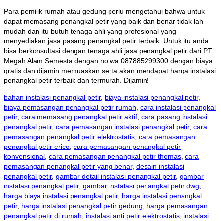
Para pemilik rumah atau gedung perlu mengetahui bahwa untuk
dapat memasang penangkal petir yang baik dan benar tidak lah
mudah dan itu butuh tenaga ahli yang profesional yang
menyediakan jasa pasang penangkal petir terbaik. Untuk itu anda
bisa berkonsultasi dengan tenaga ahli jasa penangkal petir dari PT.
Megah Alam Semesta dengan no wa 087885299300 dengan biaya
gratis dan dijamin memuaskan serta akan mendapat harga instalasi
penangkal petir terbaik dan termurah. Dijamin!
bahan instalasi penangkal petir
,
biaya instalasi penangkal petir
,
biaya pemasangan penangkal petir rumah
,
cara instalasi penangkal
petir
,
cara memasang penangkal petir aktif
,
cara pasang instalasi
penangkal petir
,
cara pemasangan instalasi penangkal petir
,
cara
pemasangan penangkal petir elektrostatis
,
cara pemasangan
penangkal petir erico
,
cara pemasangan penangkal petir
konvensional
,
cara pemasangan penangkal petir thomas
,
cara
pemasangan penangkal petir yang benar
,
desain instalasi
penangkal petir
,
gambar detail instalasi penangkal petir
,
gambar
instalasi penangkal petir
,
gambar instalasi penangkal petir dwg
,
harga biaya instalasi penangkal petir
,
harga instalasi penangkal
petir
,
harga instalasi penangkal petir gedung
,
harga pemasangan
penangkal petir di rumah
,
instalasi anti petir elektrostatis
,
instalasi