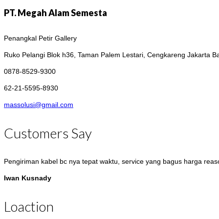
PT. Megah Alam Semesta
Penangkal Petir Gallery
Ruko Pelangi Blok h36, Taman Palem Lestari, Cengkareng
Jakarta B
0878-8529-9300
62-21-5595-8930
massolusi@gmail.com
Customers Say
Pengiriman kabel bc nya tepat waktu, service yang bagus harga rea
Iwan Kusnady
Pengiriman erico nya tepat waktu, salam sukses ya
Loaction
Anisa Sari