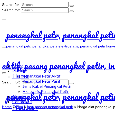
Search for:
Search for:
Home
Product
Home
Penangkal Petir Aktif
Penangkal Petir Pasif
Search for:
Jenis Kabel Penangkal Petir
Aksesoris Penangkal Petir
About Us
Contact Us
Product
»
Home
»
Blog
»
jasa pasang penangkal petir
»
Harga alat penangkal p