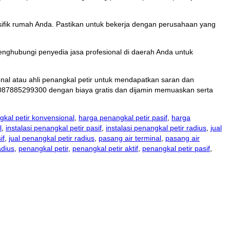
ifik rumah Anda. Pastikan untuk bekerja dengan perusahaan yang
enghubungi penyedia jasa profesional di daerah Anda untuk
onal atau ahli penangkal petir untuk mendapatkan saran dan
087885299300 dengan biaya gratis dan dijamin memuaskan serta
kal petir konvensional
,
harga penangkal petir pasif
,
harga
l
,
instalasi penangkal petir pasif
,
instalasi penangkal petir radius
,
jual
if
,
jual penangkal petir radius
,
pasang air terminal
,
pasang air
adius
,
penangkal petir
,
penangkal petir aktif
,
penangkal petir pasif
,