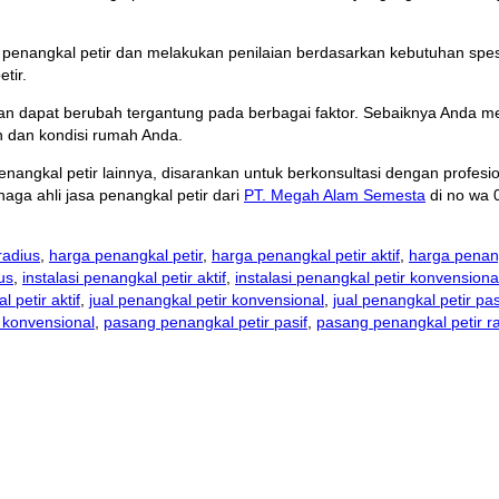
penangkal petir dan melakukan penilaian berdasarkan kebutuhan spes
tir.
dan dapat berubah tergantung pada berbagai faktor. Sebaiknya Anda m
 dan kondisi rumah Anda.
angkal petir lainnya, disarankan untuk berkonsultasi dengan profesi
aga ahli jasa penangkal petir dari
PT. Megah Alam Semesta
di no wa 
radius
,
harga penangkal petir
,
harga penangkal petir aktif
,
harga penang
ius
,
instalasi penangkal petir aktif
,
instalasi penangkal petir konvensiona
l petir aktif
,
jual penangkal petir konvensional
,
jual penangkal petir pas
 konvensional
,
pasang penangkal petir pasif
,
pasang penangkal petir r