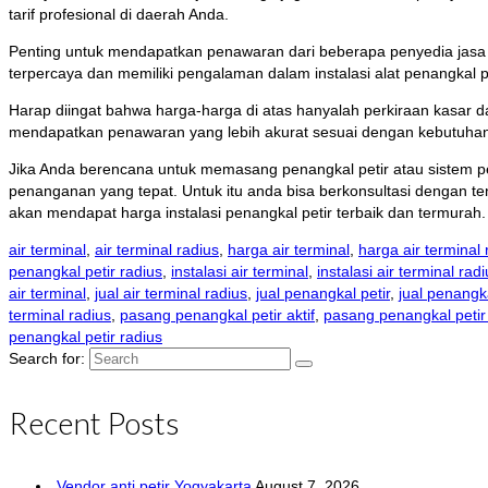
tarif profesional di daerah Anda.
Penting untuk mendapatkan penawaran dari beberapa penyedia jasa 
terpercaya dan memiliki pengalaman dalam instalasi alat penangkal pe
Harap diingat bahwa harga-harga di atas hanyalah perkiraan kasar 
mendapatkan penawaran yang lebih akurat sesuai dengan kebutuhan
Jika Anda berencana untuk memasang penangkal petir atau sistem pen
penanganan yang tepat. Untuk itu anda bisa berkonsultasi dengan ten
akan mendapat harga instalasi penangkal petir terbaik dan termurah.
air terminal
,
air terminal radius
,
harga air terminal
,
harga air terminal 
penangkal petir radius
,
instalasi air terminal
,
instalasi air terminal rad
air terminal
,
jual air terminal radius
,
jual penangkal petir
,
jual penangka
terminal radius
,
pasang penangkal petir aktif
,
pasang penangkal petir
penangkal petir radius
Search for:
Recent Posts
Vendor anti petir Yogyakarta
August 7, 2026