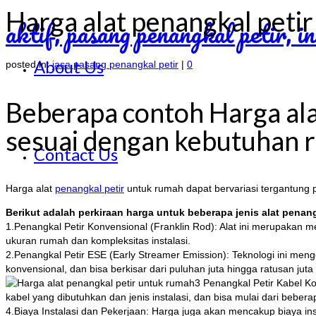
Harga alat penangkal peti
About Us
posted in:
jasa pasang penangkal petir
|
0
Beberapa contoh Harga alat
sesuai dengan kebutuhan 
Contact Us
Harga alat
penangkal petir
untuk rumah dapat bervariasi tergantung pa
Berikut adalah perkiraan harga untuk beberapa jenis alat penang
1.Penangkal Petir Konvensional (Franklin Rod): Alat ini merupakan m
ukuran rumah dan kompleksitas instalasi.
2.Penangkal Petir ESE (Early Streamer Emission): Teknologi ini menge
konvensional, dan bisa berkisar dari puluhan juta hingga ratusan juta 
3 Penangkal Petir Kabel K
kabel yang dibutuhkan dan jenis instalasi, dan bisa mulai dari bebera
4.Biaya Instalasi dan Pekerjaan: Harga juga akan mencakup biaya ins