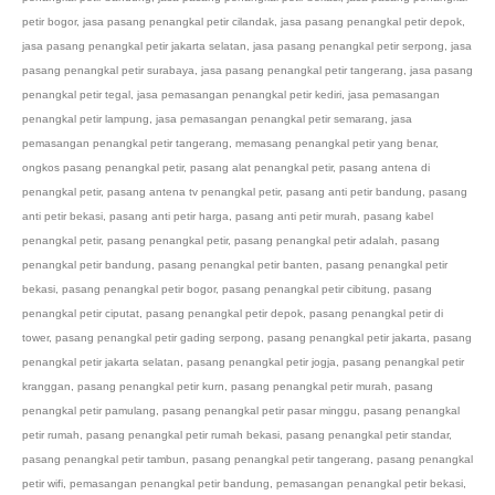
petir bogor
,
jasa pasang penangkal petir cilandak
,
jasa pasang penangkal petir depok
,
jasa pasang penangkal petir jakarta selatan
,
jasa pasang penangkal petir serpong
,
jasa
pasang penangkal petir surabaya
,
jasa pasang penangkal petir tangerang
,
jasa pasang
penangkal petir tegal
,
jasa pemasangan penangkal petir kediri
,
jasa pemasangan
penangkal petir lampung
,
jasa pemasangan penangkal petir semarang
,
jasa
pemasangan penangkal petir tangerang
,
memasang penangkal petir yang benar
,
ongkos pasang penangkal petir
,
pasang alat penangkal petir
,
pasang antena di
penangkal petir
,
pasang antena tv penangkal petir
,
pasang anti petir bandung
,
pasang
anti petir bekasi
,
pasang anti petir harga
,
pasang anti petir murah
,
pasang kabel
penangkal petir
,
pasang penangkal petir
,
pasang penangkal petir adalah
,
pasang
penangkal petir bandung
,
pasang penangkal petir banten
,
pasang penangkal petir
bekasi
,
pasang penangkal petir bogor
,
pasang penangkal petir cibitung
,
pasang
penangkal petir ciputat
,
pasang penangkal petir depok
,
pasang penangkal petir di
tower
,
pasang penangkal petir gading serpong
,
pasang penangkal petir jakarta
,
pasang
penangkal petir jakarta selatan
,
pasang penangkal petir jogja
,
pasang penangkal petir
kranggan
,
pasang penangkal petir kurn
,
pasang penangkal petir murah
,
pasang
penangkal petir pamulang
,
pasang penangkal petir pasar minggu
,
pasang penangkal
petir rumah
,
pasang penangkal petir rumah bekasi
,
pasang penangkal petir standar
,
pasang penangkal petir tambun
,
pasang penangkal petir tangerang
,
pasang penangkal
petir wifi
,
pemasangan penangkal petir bandung
,
pemasangan penangkal petir bekasi
,