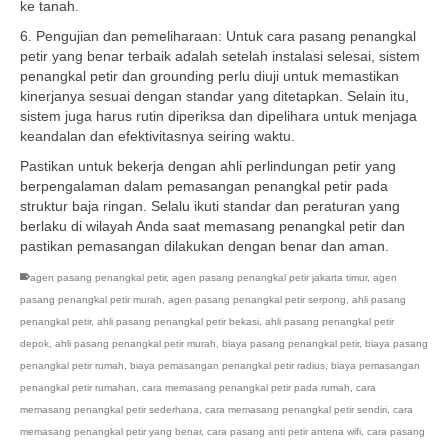
ke tanah.
6. Pengujian dan pemeliharaan: Untuk cara pasang penangkal
petir yang benar terbaik adalah setelah instalasi selesai, sistem
penangkal petir dan grounding perlu diuji untuk memastikan
kinerjanya sesuai dengan standar yang ditetapkan. Selain itu,
sistem juga harus rutin diperiksa dan dipelihara untuk menjaga
keandalan dan efektivitasnya seiring waktu.
Pastikan untuk bekerja dengan ahli perlindungan petir yang
berpengalaman dalam pemasangan penangkal petir pada
struktur baja ringan. Selalu ikuti standar dan peraturan yang
berlaku di wilayah Anda saat memasang penangkal petir dan
pastikan pemasangan dilakukan dengan benar dan aman.
agen pasang penangkal petir
,
agen pasang penangkal petir jakarta timur
,
agen
pasang penangkal petir murah
,
agen pasang penangkal petir serpong
,
ahli pasang
penangkal petir
,
ahli pasang penangkal petir bekasi
,
ahli pasang penangkal petir
depok
,
ahli pasang penangkal petir murah
,
biaya pasang penangkal petir
,
biaya pasang
penangkal petir rumah
,
biaya pemasangan penangkal petir radius
,
biaya pemasangan
penangkal petir rumahan
,
cara memasang penangkal petir pada rumah
,
cara
memasang penangkal petir sederhana
,
cara memasang penangkal petir sendiri
,
cara
memasang penangkal petir yang benar
,
cara pasang anti petir antena wifi
,
cara pasang