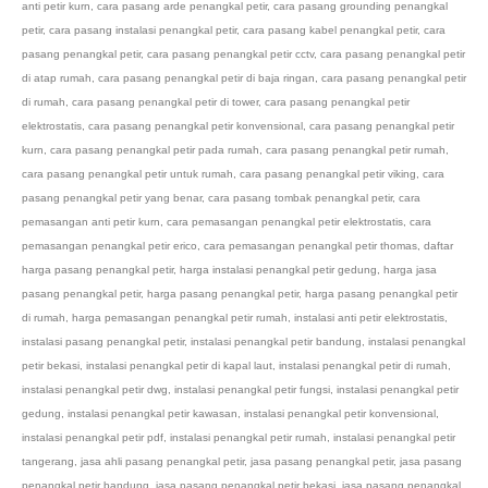
anti petir kurn
,
cara pasang arde penangkal petir
,
cara pasang grounding penangkal
petir
,
cara pasang instalasi penangkal petir
,
cara pasang kabel penangkal petir
,
cara
pasang penangkal petir
,
cara pasang penangkal petir cctv
,
cara pasang penangkal petir
di atap rumah
,
cara pasang penangkal petir di baja ringan
,
cara pasang penangkal petir
di rumah
,
cara pasang penangkal petir di tower
,
cara pasang penangkal petir
elektrostatis
,
cara pasang penangkal petir konvensional
,
cara pasang penangkal petir
kurn
,
cara pasang penangkal petir pada rumah
,
cara pasang penangkal petir rumah
,
cara pasang penangkal petir untuk rumah
,
cara pasang penangkal petir viking
,
cara
pasang penangkal petir yang benar
,
cara pasang tombak penangkal petir
,
cara
pemasangan anti petir kurn
,
cara pemasangan penangkal petir elektrostatis
,
cara
pemasangan penangkal petir erico
,
cara pemasangan penangkal petir thomas
,
daftar
harga pasang penangkal petir
,
harga instalasi penangkal petir gedung
,
harga jasa
pasang penangkal petir
,
harga pasang penangkal petir
,
harga pasang penangkal petir
di rumah
,
harga pemasangan penangkal petir rumah
,
instalasi anti petir elektrostatis
,
instalasi pasang penangkal petir
,
instalasi penangkal petir bandung
,
instalasi penangkal
petir bekasi
,
instalasi penangkal petir di kapal laut
,
instalasi penangkal petir di rumah
,
instalasi penangkal petir dwg
,
instalasi penangkal petir fungsi
,
instalasi penangkal petir
gedung
,
instalasi penangkal petir kawasan
,
instalasi penangkal petir konvensional
,
instalasi penangkal petir pdf
,
instalasi penangkal petir rumah
,
instalasi penangkal petir
tangerang
,
jasa ahli pasang penangkal petir
,
jasa pasang penangkal petir
,
jasa pasang
penangkal petir bandung
,
jasa pasang penangkal petir bekasi
,
jasa pasang penangkal