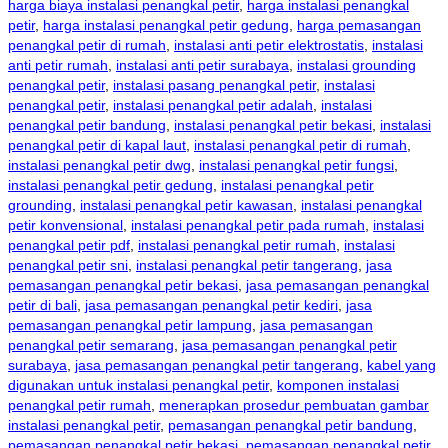
harga biaya instalasi penangkal petir
,
harga instalasi penangkal
petir
,
harga instalasi penangkal petir gedung
,
harga pemasangan
penangkal petir di rumah
,
instalasi anti petir elektrostatis
,
instalasi
anti petir rumah
,
instalasi anti petir surabaya
,
instalasi grounding
penangkal petir
,
instalasi pasang penangkal petir
,
instalasi
penangkal petir
,
instalasi penangkal petir adalah
,
instalasi
penangkal petir bandung
,
instalasi penangkal petir bekasi
,
instalasi
penangkal petir di kapal laut
,
instalasi penangkal petir di rumah
,
instalasi penangkal petir dwg
,
instalasi penangkal petir fungsi
,
instalasi penangkal petir gedung
,
instalasi penangkal petir
grounding
,
instalasi penangkal petir kawasan
,
instalasi penangkal
petir konvensional
,
instalasi penangkal petir pada rumah
,
instalasi
penangkal petir pdf
,
instalasi penangkal petir rumah
,
instalasi
penangkal petir sni
,
instalasi penangkal petir tangerang
,
jasa
pemasangan penangkal petir bekasi
,
jasa pemasangan penangkal
petir di bali
,
jasa pemasangan penangkal petir kediri
,
jasa
pemasangan penangkal petir lampung
,
jasa pemasangan
penangkal petir semarang
,
jasa pemasangan penangkal petir
surabaya
,
jasa pemasangan penangkal petir tangerang
,
kabel yang
digunakan untuk instalasi penangkal petir
,
komponen instalasi
penangkal petir rumah
,
menerapkan prosedur pembuatan gambar
instalasi penangkal petir
,
pemasangan penangkal petir bandung
,
pemasangan penangkal petir bekasi
,
pemasangan penangkal petir