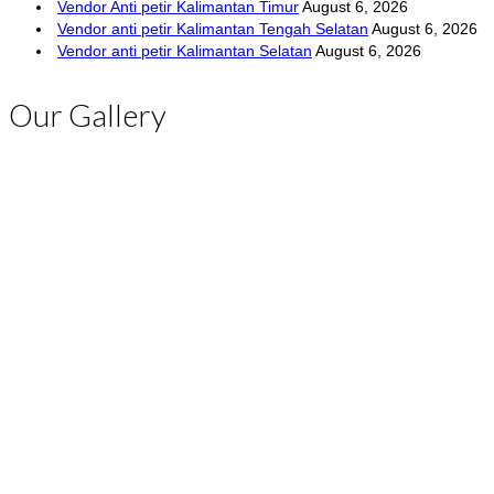
Vendor Anti petir Kalimantan Timur
August 6, 2026
Vendor anti petir Kalimantan Tengah Selatan
August 6, 2026
Vendor anti petir Kalimantan Selatan
August 6, 2026
Our Gallery