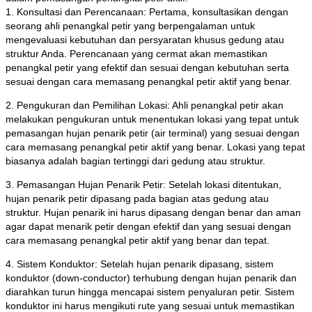
1. Konsultasi dan Perencanaan: Pertama, konsultasikan dengan
seorang ahli penangkal petir yang berpengalaman untuk
mengevaluasi kebutuhan dan persyaratan khusus gedung atau
struktur Anda. Perencanaan yang cermat akan memastikan
penangkal petir yang efektif dan sesuai dengan kebutuhan serta
sesuai dengan cara memasang penangkal petir aktif yang benar.
2. Pengukuran dan Pemilihan Lokasi: Ahli penangkal petir akan
melakukan pengukuran untuk menentukan lokasi yang tepat untuk
pemasangan hujan penarik petir (air terminal) yang sesuai dengan
cara memasang penangkal petir aktif yang benar. Lokasi yang tepat
biasanya adalah bagian tertinggi dari gedung atau struktur.
3. Pemasangan Hujan Penarik Petir: Setelah lokasi ditentukan,
hujan penarik petir dipasang pada bagian atas gedung atau
struktur. Hujan penarik ini harus dipasang dengan benar dan aman
agar dapat menarik petir dengan efektif dan yang sesuai dengan
cara memasang penangkal petir aktif yang benar dan tepat.
4. Sistem Konduktor: Setelah hujan penarik dipasang, sistem
konduktor (down-conductor) terhubung dengan hujan penarik dan
diarahkan turun hingga mencapai sistem penyaluran petir. Sistem
konduktor ini harus mengikuti rute yang sesuai untuk memastikan