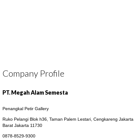
Company Profile
PT. Megah Alam Semesta
Penangkal Petir Gallery
Ruko Pelangi Blok h36, Taman Palem Lestari, Cengkareng
Jakarta
Barat Jakarta 11730
0878-8529-9300