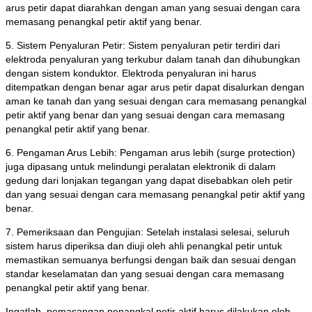
arus petir dapat diarahkan dengan aman yang sesuai dengan cara
memasang penangkal petir aktif yang benar.
5. Sistem Penyaluran Petir: Sistem penyaluran petir terdiri dari
elektroda penyaluran yang terkubur dalam tanah dan dihubungkan
dengan sistem konduktor. Elektroda penyaluran ini harus
ditempatkan dengan benar agar arus petir dapat disalurkan dengan
aman ke tanah dan yang sesuai dengan cara memasang penangkal
petir aktif yang benar dan yang sesuai dengan cara memasang
penangkal petir aktif yang benar.
6. Pengaman Arus Lebih: Pengaman arus lebih (surge protection)
juga dipasang untuk melindungi peralatan elektronik di dalam
gedung dari lonjakan tegangan yang dapat disebabkan oleh petir
dan yang sesuai dengan cara memasang penangkal petir aktif yang
benar.
7. Pemeriksaan dan Pengujian: Setelah instalasi selesai, seluruh
sistem harus diperiksa dan diuji oleh ahli penangkal petir untuk
memastikan semuanya berfungsi dengan baik dan sesuai dengan
standar keselamatan dan yang sesuai dengan cara memasang
penangkal petir aktif yang benar.
Ingatlah, pemasangan penangkal petir aktif harus dilakukan oleh