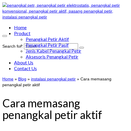
Home
Product
Penangkal Petir Aktif
Penangkal Petir Pasif
Search for:
Jenis Kabel Penangkal Petir
Aksesoris Penangkal Petir
About Us
Contact Us
Home
»
Blog
»
instalasi penangkal petir
»
Cara memasang
penangkal petir aktif
Cara memasang
penangkal petir aktif