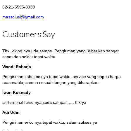
62-21-5595-8930
massolusi@gmail.com
Customers Say
Thx, viking nya uda sampe. Pengiriman yang diberikan sangat
cepat dan selalu tepat waktu.
Wandi Raharja
Pengiriman kabel bc nya tepat waktu, service yang bagus harga
reasonable, semua sesuai dengan yang diharapkan.
Iwan Kusnady
air terminal furse nya suda sampai, …. thx ya
Adi Udin
Pengiriman erico nya tepat waktu, salam sukses ya