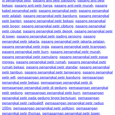
tv penangkal petir
,
pasang anti petir bandung
,
pasang anti petir
bekasi
,
pasang anti petir harga
,
pasang anti petir murah
,
pasang
kabel penangkal petir
,
pasang penangkal petir
,
pasang penangkal
petir adalah
,
pasang penangkal petir bandung
,
pasang penangkal
petir banten
,
pasang penangkal petir bekasi
,
pasang penangkal
petir bogor
,
pasang penangkal petir cibitung
,
pasang penangkal
petir ciputat
,
pasang penangkal petir depok
,
pasang penangkal petir
di tower
,
pasang penangkal petir gading serpong
,
pasang
penangkal petir jakarta
,
pasang penangkal petir jakarta selatan
,
pasang penangkal petir jogja
,
pasang penangkal petir kranggan
,
pasang penangkal petir kurn
,
pasang penangkal petir murah
,
pasang penangkal petir pamulang
,
pasang penangkal petir pasar
minggu
,
pasang penangkal petir rumah
,
pasang penangkal petir
rumah bekasi
,
pasang penangkal petir standar
,
pasang penangkal
petir tambun
,
pasang penangkal petir tangerang
,
pasang penangkal
petir wifi
,
pemasangan penangkal petir bandung
,
pemasangan
penangkal petir bekasi
,
pemasangan penangkal petir di
,
pemasangan penangkal petir di gedung
,
pemasangan penangkal
petir gedung
,
pemasangan penangkal petir kurn
,
pemasangan
penangkal petir pada gedung tinggi bertujuan
,
pemasangan
penangkal petir radioaktif
,
pemasangan penangkal petir radius
100m
,
pemasangan penangkal petir splitzen
,
pemasangan
penangkal petir thomas
,
pemasangan penangkal petir tower
,