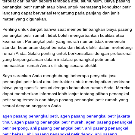
terbuat dari bahan seperti tembaga atau alumunium. Biaya pasang
penangkal petir rumah atau biaya untuk memasang konduktor petir
langsung dapat bervariasi tergantung pada panjang dan jenis
materi yang digunakan.
Penting untuk diingat bahwa saat mempertimbangkan biaya pasang
penangkal petir rumah, tidak boleh mengorbankan kualitas atau
keamanan. Penangkal petir yang murah namun tidak memenuhi
standar keamanan dapat berisiko dan tidak efektif dalam melindungi
rumah Anda. Selalu penting untuk berkonsultasi dengan profesional
yang berpengalaman dalam instalasi penangkal petir untuk
memastikan rumah Anda dilindungi secara efektif.
Saya sarankan Anda menghubungi beberapa penyedia jasa
penangkal petir lokal atau kontraktor untuk mendapatkan perkiraan
biaya yang spesifik sesuai dengan kebutuhan rumah Anda. Mereka
dapat memberikan informasi lebih lanjut tentang pilihan penangkal
petir yang tersedia dan biaya pasang penangkal petir rumah yang
sesuai dengan anggaran Anda.
agen pasang penangkal petir
,
agen pasang penangkal petir jakarta
timur
,
agen pasang penangkal petir murah
,
agen pasang penangkal
petir serpong
,
ahli pasang penangkal petir
,
ahli pasang penangkal
petir bekasi
,
ahli pasang penangkal petir depok
,
ahli pasang