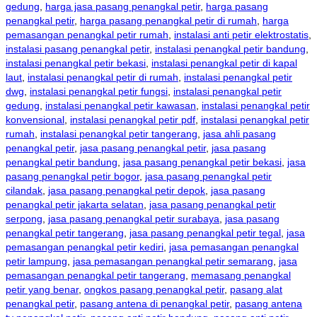
gedung
,
harga jasa pasang penangkal petir
,
harga pasang
penangkal petir
,
harga pasang penangkal petir di rumah
,
harga
pemasangan penangkal petir rumah
,
instalasi anti petir elektrostatis
,
instalasi pasang penangkal petir
,
instalasi penangkal petir bandung
,
instalasi penangkal petir bekasi
,
instalasi penangkal petir di kapal
laut
,
instalasi penangkal petir di rumah
,
instalasi penangkal petir
dwg
,
instalasi penangkal petir fungsi
,
instalasi penangkal petir
gedung
,
instalasi penangkal petir kawasan
,
instalasi penangkal petir
konvensional
,
instalasi penangkal petir pdf
,
instalasi penangkal petir
rumah
,
instalasi penangkal petir tangerang
,
jasa ahli pasang
penangkal petir
,
jasa pasang penangkal petir
,
jasa pasang
penangkal petir bandung
,
jasa pasang penangkal petir bekasi
,
jasa
pasang penangkal petir bogor
,
jasa pasang penangkal petir
cilandak
,
jasa pasang penangkal petir depok
,
jasa pasang
penangkal petir jakarta selatan
,
jasa pasang penangkal petir
serpong
,
jasa pasang penangkal petir surabaya
,
jasa pasang
penangkal petir tangerang
,
jasa pasang penangkal petir tegal
,
jasa
pemasangan penangkal petir kediri
,
jasa pemasangan penangkal
petir lampung
,
jasa pemasangan penangkal petir semarang
,
jasa
pemasangan penangkal petir tangerang
,
memasang penangkal
petir yang benar
,
ongkos pasang penangkal petir
,
pasang alat
penangkal petir
,
pasang antena di penangkal petir
,
pasang antena