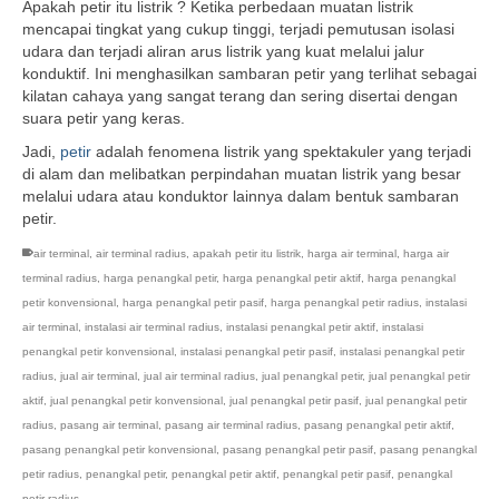
Apakah petir itu listrik ? Ketika perbedaan muatan listrik
mencapai tingkat yang cukup tinggi, terjadi pemutusan isolasi
udara dan terjadi aliran arus listrik yang kuat melalui jalur
konduktif. Ini menghasilkan sambaran petir yang terlihat sebagai
kilatan cahaya yang sangat terang dan sering disertai dengan
suara petir yang keras.
Jadi,
petir
adalah fenomena listrik yang spektakuler yang terjadi
di alam dan melibatkan perpindahan muatan listrik yang besar
melalui udara atau konduktor lainnya dalam bentuk sambaran
petir.
air terminal
,
air terminal radius
,
apakah petir itu listrik
,
harga air terminal
,
harga air
terminal radius
,
harga penangkal petir
,
harga penangkal petir aktif
,
harga penangkal
petir konvensional
,
harga penangkal petir pasif
,
harga penangkal petir radius
,
instalasi
air terminal
,
instalasi air terminal radius
,
instalasi penangkal petir aktif
,
instalasi
penangkal petir konvensional
,
instalasi penangkal petir pasif
,
instalasi penangkal petir
radius
,
jual air terminal
,
jual air terminal radius
,
jual penangkal petir
,
jual penangkal petir
aktif
,
jual penangkal petir konvensional
,
jual penangkal petir pasif
,
jual penangkal petir
radius
,
pasang air terminal
,
pasang air terminal radius
,
pasang penangkal petir aktif
,
pasang penangkal petir konvensional
,
pasang penangkal petir pasif
,
pasang penangkal
petir radius
,
penangkal petir
,
penangkal petir aktif
,
penangkal petir pasif
,
penangkal
petir radius