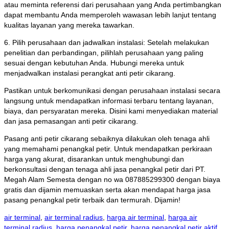
atau meminta referensi dari perusahaan yang Anda pertimbangkan
dapat membantu Anda memperoleh wawasan lebih lanjut tentang
kualitas layanan yang mereka tawarkan.
6. Pilih perusahaan dan jadwalkan instalasi: Setelah melakukan
penelitian dan perbandingan, pilihlah perusahaan yang paling
sesuai dengan kebutuhan Anda. Hubungi mereka untuk
menjadwalkan instalasi perangkat anti petir cikarang.
Pastikan untuk berkomunikasi dengan perusahaan instalasi secara
langsung untuk mendapatkan informasi terbaru tentang layanan,
biaya, dan persyaratan mereka. Disini kami menyediakan material
dan jasa pemasangan anti petir cikarang.
Pasang anti petir cikarang sebaiknya dilakukan oleh tenaga ahli
yang memahami penangkal petir. Untuk mendapatkan perkiraan
harga yang akurat, disarankan untuk menghubungi dan
berkonsultasi dengan tenaga ahli jasa penangkal petir dari PT.
Megah Alam Semesta dengan no wa 087885299300 dengan biaya
gratis dan dijamin memuaskan serta akan mendapat harga jasa
pasang penangkal petir terbaik dan termurah. Dijamin!
air terminal
,
air terminal radius
,
harga air terminal
,
harga air
terminal radius
,
harga penangkal petir
,
harga penangkal petir aktif
,