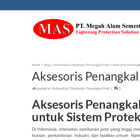
Home
»
Blog
»
Authorized Distributor Penangkal Petir
»
Aksesoris Penangka
Aksesoris Penangkal 
posted in:
Authorized Distributor Penangkal Petir
|
0
Aksesoris Penangkal
untuk Sistem Protek
Di Indonesia, intensitas sambaran petir yang tinggi 
hunian, perkantoran, industri, dan fasilitas umum. Na