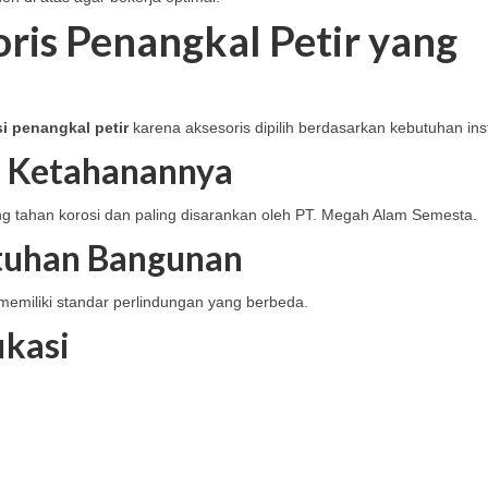
ris Penangkal Petir yang
si penangkal petir
karena aksesoris dipilih berdasarkan kebutuhan inst
n Ketahanannya
ing tahan korosi dan paling disarankan oleh PT. Megah Alam Semesta.
tuhan Bangunan
 memiliki standar perlindungan yang berbeda.
ikasi