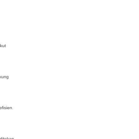
kut
ukung
fisien.
 ditekan