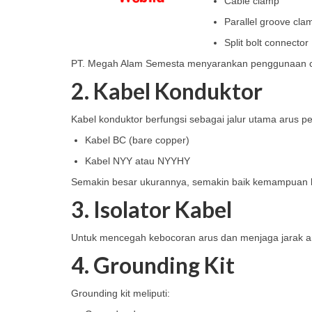
Cable clamp
Parallel groove cla
Split bolt connector
PT. Megah Alam Semesta menyarankan penggunaan cl
2. Kabel Konduktor
Kabel konduktor berfungsi sebagai jalur utama arus pet
Kabel BC (bare copper)
Kabel NYY atau NYYHY
Semakin besar ukurannya, semakin baik kemampuan h
3. Isolator Kabel
Untuk mencegah kebocoran arus dan menjaga jarak a
4. Grounding Kit
Grounding kit meliputi: