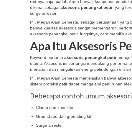
rod-nya saja, padahal ada banyak komponen pendukun
dikenal sebagai
aksesoris penangkal petir
, yang ter
surge arrester.
PT. Megah Alam Semesta, sebagai perusahaan yang be
bahwa kualitas aksesoris sangat memengaruhi performa
aksesoris penangkal petir, fungsinya, cara memilih aks
Apa Itu Aksesoris P
Keyword pertama
aksesoris penangkal petir
merujuk
utama. Aksesoris ini berfungsi mendukung performa te
menahan dan mengalirkan energi petir dengan efisie
PT. Megah Alam Semesta menjelaskan bahwa aksesoris 
sistem proteksi petir dapat mengalami penurunan efe
Beberapa contoh umum aksesoris
Clamp dan konektor
Ground rod dan grounding kit
Surge arrester