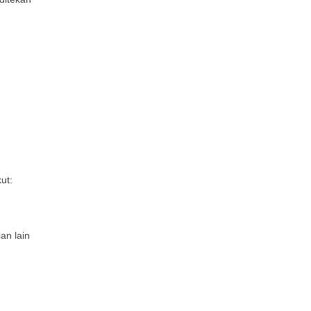
ut:
an lain