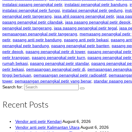
instalasi pasang penangkal petir
,
instalasi penangkal petir bandung
,
i
instalasi penangkal petir fungsi
,
instalasi penangkal petir gedung
,
ins
penangkal petir tangerang
,
jasa ahli pasang penangkal petir
,
jasa pas
pasang penangkal petir cilandak
,
jasa pasang penangkal petir depok
penangkal petir tangerang
,
jasa pasang penangkal petir tegal
,
jasa p
pemasangan penangkal petir tangerang
,
memasang penangkal petir 
petir
,
pasang anti petir bandung
,
pasang anti petir bekasi
,
pasang anti
penangkal petir bandung
,
pasang penangkal petir banten
,
pasang pen
petir depok
,
pasang penangkal petir di tower
,
pasang penangkal petir
petir kranggan
,
pasang penangkal petir kurn
,
pasang penangkal peti
rumah bekasi
,
pasang penangkal petir standar
,
pasang penangkal pe
petir bekasi
,
pemasangan penangkal petir di
,
pemasangan penangkal 
tinggi bertujuan
,
pemasangan penangkal petir radioaktif
,
pemasangan 
tower
,
pemasangan penangkal petir yang benar
,
standar pasang pena
Search for:
Recent Posts
Vendor anti petir Kendari
August 6, 2026
Vendor anti petir Kalimantan Utara
August 6, 2026