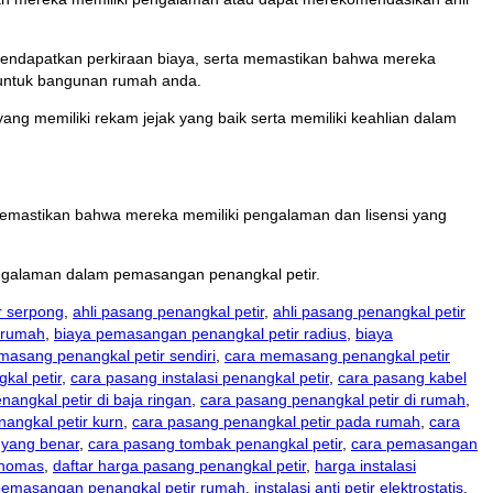
endapatkan perkiraan biaya, serta memastikan bahwa mereka
 untuk bangunan rumah anda.
ang memiliki rekam jejak yang baik serta memiliki keahlian dalam
memastikan bahwa mereka memiliki pengalaman dan lisensi yang
 pengalaman dalam pemasangan penangkal petir.
r serpong
,
ahli pasang penangkal petir
,
ahli pasang penangkal petir
r rumah
,
biaya pemasangan penangkal petir radius
,
biaya
asang penangkal petir sendiri
,
cara memasang penangkal petir
kal petir
,
cara pasang instalasi penangkal petir
,
cara pasang kabel
angkal petir di baja ringan
,
cara pasang penangkal petir di rumah
,
angkal petir kurn
,
cara pasang penangkal petir pada rumah
,
cara
 yang benar
,
cara pasang tombak penangkal petir
,
cara pemasangan
thomas
,
daftar harga pasang penangkal petir
,
harga instalasi
pemasangan penangkal petir rumah
,
instalasi anti petir elektrostatis
,