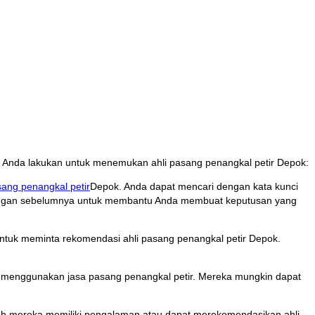
t Anda lakukan untuk menemukan ahli pasang penangkal petir Depok:
Depok. Anda dapat mencari dengan kata kunci
pelanggan sebelumnya untuk membantu Anda membuat keputusan yang
), untuk meminta rekomendasi ahli pasang penangkal petir Depok.
n menggunakan jasa pasang penangkal petir. Mereka mungkin dapat
pakah mereka memiliki pengalaman atau dapat merekomendasikan ahli