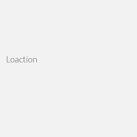
Wandi Simorangkir
ground rod nya uda nyampe, thx ya. Bisa jadi langganan
nih
Edi Sumampaw
Loaction