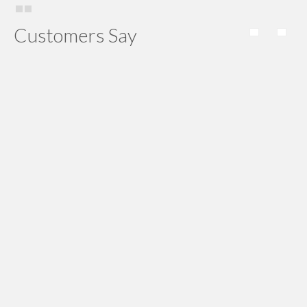
Customers Say
kurn nya uda sampe, semoga kedepan bisa lebih baik lagi
Eddy Kurniawan
Pengiriman kabel bc nya tepat waktu, service yang bagus
harga reasonable, semua sesuai dengan yang diharapkan.
Iwan Kusnady
raychem nya uda sampe. Thx atas kerja sama nya ya
Devi Sri
evo franklin nya uda sampe. Thx ya, servisnya sudah
bagus, koordinasinya bagus.