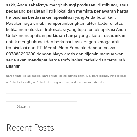
sakit, Anda sebaiknya menghubungi produsen, distributor, atau
pedagang peralatan listrik lokal dan meminta penawaran harga
trafoisolasi berdasarkan spesifikasi yang Anda butuhkan.
Pastikan juga untuk mempertimbangkan faktor-faktor di atas
ketika memutuskan trafoisolasi yang tepat untuk aplikasi Anda.
Untuk mendapatkan perkiraan harga yang akurat, disarankan
untuk menghubungi dan berkonsultasi dengan tenaga ahli
trafoisolasi dari PT. Megah Alam Semesta dengan no wa
087885299300 dengan biaya gratis dan dijamin memuaskan
serta akan mendapat harga trafo isolasi terbaik dan termurah.
Dijamin!
harga trafo isolasi medis
,
harga trafo isolasi rumah sakit
,
jual trafo isolasi
,
trafo isolasi
,
trafo isolasi medis
,
trafo isolasi ruang operasi
,
trafo isolasi rumah sakit
Search
for:
Recent Posts