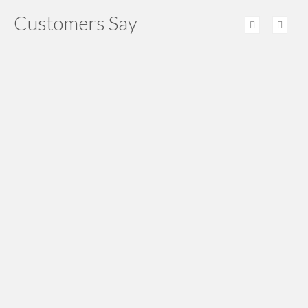
Customers Say
ground rod nya uda nyampe, thx ya. Bisa jadi
langganan nih
Edi Sumampaw
kurn nya uda sampe, semoga kedepan bisa lebih
baik lagi
Eddy Kurniawan
Pengiriman kabel bc nya tepat waktu, service yang
bagus harga reasonable, semua sesuai dengan yang
diharapkan.