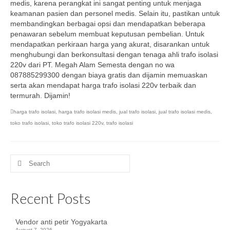
medis, karena perangkat ini sangat penting untuk menjaga
keamanan pasien dan personel medis. Selain itu, pastikan untuk
membandingkan berbagai opsi dan mendapatkan beberapa
penawaran sebelum membuat keputusan pembelian. Untuk
mendapatkan perkiraan harga yang akurat, disarankan untuk
menghubungi dan berkonsultasi dengan tenaga ahli trafo isolasi
220v dari PT. Megah Alam Semesta dengan no wa
087885299300 dengan biaya gratis dan dijamin memuaskan
serta akan mendapat harga trafo isolasi 220v terbaik dan
termurah. Dijamin!
harga trafo isolasi
,
harga trafo isolasi medis
,
jual trafo isolasi
,
jual trafo isolasi medis
,
toko trafo isolasi
,
toko trafo isolasi 220v
,
trafo isolasi
Search
for:
Recent Posts
Vendor anti petir Yogyakarta
August 7, 2026