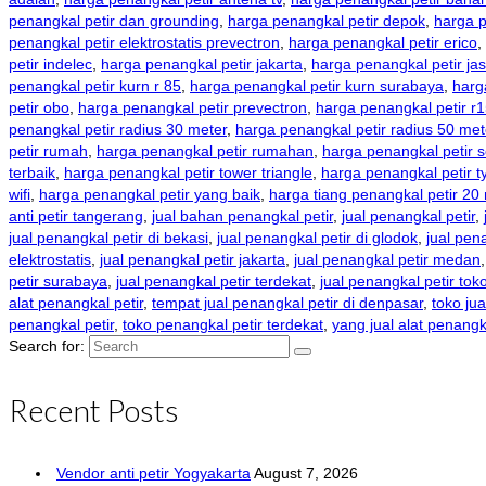
penangkal petir dan grounding
,
harga penangkal petir depok
,
harga p
penangkal petir elektrostatis prevectron
,
harga penangkal petir erico
,
petir indelec
,
harga penangkal petir jakarta
,
harga penangkal petir ja
penangkal petir kurn r 85
,
harga penangkal petir kurn surabaya
,
harg
petir obo
,
harga penangkal petir prevectron
,
harga penangkal petir r
penangkal petir radius 30 meter
,
harga penangkal petir radius 50 met
petir rumah
,
harga penangkal petir rumahan
,
harga penangkal petir 
terbaik
,
harga penangkal petir tower triangle
,
harga penangkal petir t
wifi
,
harga penangkal petir yang baik
,
harga tiang penangkal petir 20
anti petir tangerang
,
jual bahan penangkal petir
,
jual penangkal petir
,
jual penangkal petir di bekasi
,
jual penangkal petir di glodok
,
jual pena
elektrostatis
,
jual penangkal petir jakarta
,
jual penangkal petir medan
petir surabaya
,
jual penangkal petir terdekat
,
jual penangkal petir tok
alat penangkal petir
,
tempat jual penangkal petir di denpasar
,
toko jua
penangkal petir
,
toko penangkal petir terdekat
,
yang jual alat penangk
Search for:
Recent Posts
Vendor anti petir Yogyakarta
August 7, 2026