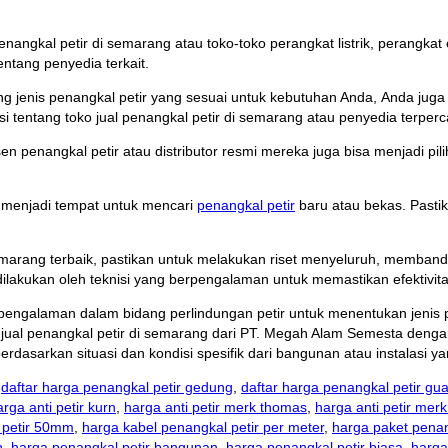
 penangkal petir di semarang atau toko-toko perangkat listrik, perangk
ntang penyedia terkait.
ang jenis penangkal petir yang sesuai untuk kebutuhan Anda,
Anda juga 
i tentang toko jual penangkal petir di semarang atau penyedia terperc
 penangkal petir atau distributor resmi mereka juga bisa menjadi pilih
pat menjadi tempat untuk mencari
penangkal petir
baru atau bekas. Pastik
emarang terbaik, pastikan untuk melakukan riset menyeluruh, membandi
dilakukan oleh teknisi yang berpengalaman untuk memastikan efektivi
erpengalaman dalam bidang perlindungan petir untuk menentukan jenis 
ko jual penangkal petir di semarang dari PT. Megah Alam Semesta den
asarkan situasi dan kondisi spesifik dari bangunan atau instalasi yan
,
daftar harga penangkal petir gedung
,
daftar harga penangkal petir gu
arga anti petir kurn
,
harga anti petir merk thomas
,
harga anti petir merk
 petir 50mm
,
harga kabel penangkal petir per meter
,
harga paket penan
n
,
harga penangkal petir bangunan
,
harga penangkal petir biasa
,
harga