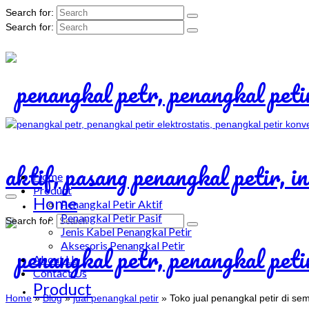
Search for:
Search for:
Home
Product
Home
Penangkal Petir Aktif
Penangkal Petir Pasif
Search for:
Jenis Kabel Penangkal Petir
Aksesoris Penangkal Petir
About Us
Contact Us
Product
Home
»
Blog
»
jual penangkal petir
»
Toko jual penangkal petir di se