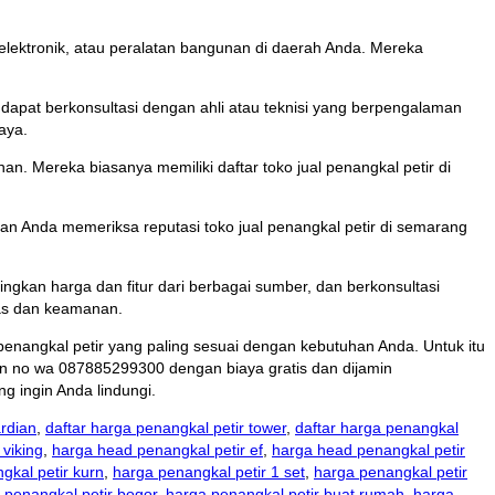
at elektronik, atau peralatan bangunan di daerah Anda. Mereka
dapat berkonsultasi dengan ahli atau teknisi yang berpengalaman
aya.
an. Mereka biasanya memiliki daftar toko jual penangkal petir di
an Anda memeriksa reputasi toko jual penangkal petir di semarang
ngkan harga dan fitur dari berbagai sumber, dan berkonsultasi
tas dan keamanan.
penangkal petir yang paling sesuai dengan kebutuhan Anda. Untuk itu
gan no wa 087885299300 dengan biaya gratis dan dijamin
g ingin Anda lindungi.
ardian
,
daftar harga penangkal petir tower
,
daftar harga penangkal
 viking
,
harga head penangkal petir ef
,
harga head penangkal petir
gkal petir kurn
,
harga penangkal petir 1 set
,
harga penangkal petir
 penangkal petir bogor
,
harga penangkal petir buat rumah
,
harga