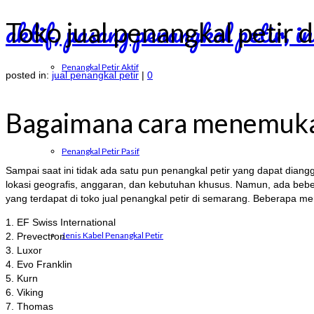
Toko jual penangkal petir 
Penangkal Petir Aktif
posted in:
jual penangkal petir
|
0
Bagaimana cara menemukan 
Penangkal Petir Pasif
Sampai saat ini tidak ada satu pun penangkal petir yang dapat diangg
lokasi geografis, anggaran, dan kebutuhan khusus. Namun, ada bebera
yang terdapat di toko jual penangkal petir di semarang. Beberapa me
1. EF Swiss International
Jenis Kabel Penangkal Petir
2. Prevectron
3. Luxor
4. Evo Franklin
5. Kurn
6. Viking
7. Thomas