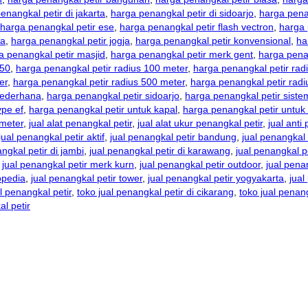
enangkal petir di jakarta
,
harga penangkal petir di sidoarjo
,
harga pena
harga penangkal petir ese
,
harga penangkal petir flash vectron
,
harga 
sa
,
harga penangkal petir jogja
,
harga penangkal petir konvensional
,
ha
a penangkal petir masjid
,
harga penangkal petir merk gent
,
harga penan
150
,
harga penangkal petir radius 100 meter
,
harga penangkal petir rad
er
,
harga penangkal petir radius 500 meter
,
harga penangkal petir radi
sederhana
,
harga penangkal petir sidoarjo
,
harga penangkal petir siste
ype ef
,
harga penangkal petir untuk kapal
,
harga penangkal petir untuk 
 meter
,
jual alat penangkal petir
,
jual alat ukur penangkal petir
,
jual anti 
jual penangkal petir aktif
,
jual penangkal petir bandung
,
jual penangkal 
ngkal petir di jambi
,
jual penangkal petir di karawang
,
jual penangkal p
,
jual penangkal petir merk kurn
,
jual penangkal petir outdoor
,
jual pena
opedia
,
jual penangkal petir tower
,
jual penangkal petir yogyakarta
,
jual
l penangkal petir
,
toko jual penangkal petir di cikarang
,
toko jual penan
al petir