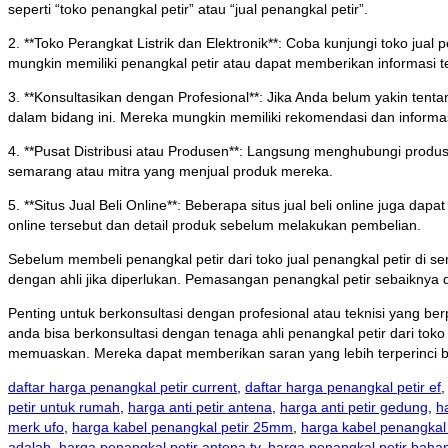
seperti “toko penangkal petir” atau “jual penangkal petir”.
2. **Toko Perangkat Listrik dan Elektronik**: Coba kunjungi toko jual
mungkin memiliki penangkal petir atau dapat memberikan informasi te
3. **Konsultasikan dengan Profesional**: Jika Anda belum yakin tent
dalam bidang ini. Mereka mungkin memiliki rekomendasi dan informas
4. **Pusat Distribusi atau Produsen**: Langsung menghubungi produsen
semarang atau mitra yang menjual produk mereka.
5. **Situs Jual Beli Online**: Beberapa situs jual beli online juga da
online tersebut dan detail produk sebelum melakukan pembelian.
Sebelum membeli penangkal petir dari toko jual penangkal petir di s
dengan ahli jika diperlukan. Pemasangan penangkal petir sebaiknya 
Penting untuk berkonsultasi dengan profesional atau teknisi yang b
anda bisa berkonsultasi dengan tenaga ahli penangkal petir dari to
memuaskan. Mereka dapat memberikan saran yang lebih terperinci berd
daftar harga penangkal petir current
,
daftar harga penangkal petir ef
petir untuk rumah
,
harga anti petir antena
,
harga anti petir gedung
,
h
merk ufo
,
harga kabel penangkal petir 25mm
,
harga kabel penangkal
adalah
,
harga penangkal petir antena tv
,
harga penangkal petir baha