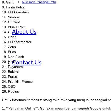
Aksesoris Penangkal Petir
8. Gent
9. Helita Pulsar
10. LPI Guardian
11. Nimbus
12. Current
13. Blue CRN2
About Us
14. UFO
15. Orion
16. LPI Stormaster
17. Zeus
18. Erico
19. Neo Flash
Contact Us
20. Hellia
21. Raychem
22. Bakiral
23. Furse
24. Franklin France
25. OBO
26. Radius
Untuk informasi terbaru tentang toko-toko yang menjual penangkal pe
1. **Pencarian Online**: Gunakan mesin pencari seperti Google untuk