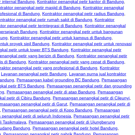
r internal Bandung
,
Kontraktor penangkal petir kantor di Bandung
,
traktor penangkal petir masjid di Bandung
,
Kontraktor penangkal
rofesional di Bandung
,
Kontraktor penangkal petir radius Bandung
,
ntraktor penangkal petir rumah sakit di Bandung
,
Kontraktor
tor penangkal petir terintegrasi di Bandung
,
Kontraktor penangkal
 bersejarah Bandung
,
Kontraktor penangkal petir untuk bangunan
dung
,
Kontraktor penangkal petir untuk kampus di Bandung
,
untuk proyek sipil Bandung
,
Kontraktor penangkal petir untuk renovasi
gkal petir untuk tower BTS Bandung
,
Kontraktor penangkal petir
enangkal petir yang berizin di Bandung
,
Kontraktor penangkal petir
tis di Bandung
,
Kontraktor penangkal petir yang cepat di Bandung
,
raktor penangkal petir yang profesional di Bandung
,
Kontraktor
,
Layanan penangkal petir Bandung
,
Layanan purna jual kontraktor
Bandung
,
Pemasangan kabel grounding BC Bandung
,
Pemasangan
kal petir BTS Bandung
,
Pemasangan penangkal petir dan grounding
ung
,
Pemasangan penangkal petir di atap Bandung
,
Pemasangan
l petir di Cibiru Bandung
,
Pemasangan penangkal petir di Cileunyi
,
masangan penangkal petir di Garut
,
Pemasangan penangkal petir di
,
Pemasangan penangkal petir di Kopo Bandung
,
Pemasangan
enangkal petir di seluruh Indonesia
,
Pemasangan penangkal petir
i Tasikmalaya
,
Pemasangan penangkal petir di Ujungberung
gudang Bandung
,
Pemasangan penangkal petir hotel Bandung
,
g
,
Pemasangan penangkal petir pabrik Bandung
,
Pemasangan