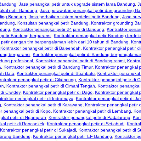
 Bandung
,
Jasa penangkal petir untuk upgrade sistem lama Bandung
,
J
kal petir Bandung
,
Jasa perawatan penangkal petir dan grounding B
nding Bandung
,
Jasa perbaikan sistem proteksi petir Bandung
,
Jasa sur
Bandung
,
Konsultan penangkal petir Bandung
,
Kontraktor grounding B
ndung
,
Kontraktor penangkal petir 24 jam di Bandung
,
Kontraktor penan
 petir Bandung bergaransi
,
Kontraktor penangkal petir Bandung terdek
 petir dengan tim berpengalaman lebih dari 10 tahun di Bandung
,
Kontr
,
Kontraktor penangkal petir di Baleendah
,
Kontraktor penangkal petir 
dung bergaransi
,
Kontraktor penangkal petir di Bandung berpengalama
ndung profesional
,
Kontraktor penangkal petir di Bandung resmi
,
Kontra
a
,
Kontraktor penangkal petir di Bandung Timur
,
Kontraktor penangkal p
ah Batu
,
Kontraktor penangkal petir di Buahbatu
,
Kontraktor penangkal p
ontraktor penangkal petir di Cikancung
,
Kontraktor penangkal petir di C
an
,
Kontraktor penangkal petir di Cimahi Tengah
,
Kontraktor penangkal 
 di Ciwidey
,
Kontraktor penangkal petir di Dago
,
Kontraktor penangkal p
traktor penangkal petir di Indramayu
,
Kontraktor penangkal petir di Ja
g
,
Kontraktor penangkal petir di Karawang
,
Kontraktor penangkal petir 
r penangkal petir di Kopo
,
Kontraktor penangkal petir di Lembang
,
Kon
gkal petir di Ngamprah
,
Kontraktor penangkal petir di Padalarang
,
Kon
kal petir di Rancaekek
,
Kontraktor penangkal petir di Setiabudi
,
Kontra
Kontraktor penangkal petir di Sukajadi
,
Kontraktor penangkal petir di
gberung Bandung
,
Kontraktor penangkal petir EF Bandung
,
Kontraktor pe