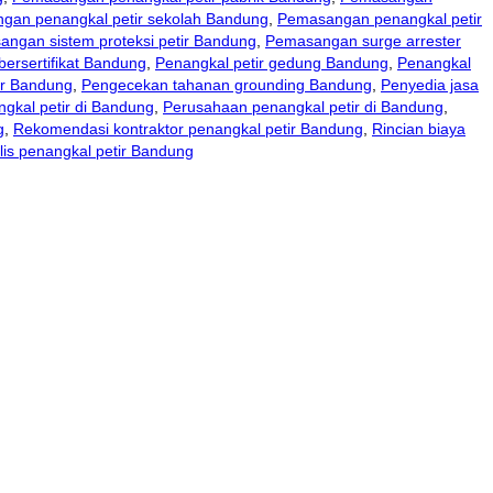
gan penangkal petir sekolah Bandung
,
Pemasangan penangkal petir
ngan sistem proteksi petir Bandung
,
Pemasangan surge arrester
bersertifikat Bandung
,
Penangkal petir gedung Bandung
,
Penangkal
ur Bandung
,
Pengecekan tahanan grounding Bandung
,
Penyedia jasa
ngkal petir di Bandung
,
Perusahaan penangkal petir di Bandung
,
g
,
Rekomendasi kontraktor penangkal petir Bandung
,
Rincian biaya
lis penangkal petir Bandung