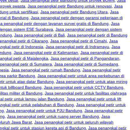
oyek besar
,
Jasa penangkal petir Bandung untuk proyek BUMN
,
Jasa
proyek swasta
,
Jasa penangkal petir Bandung untuk renovasi
,
Jasa
ung untuk sertifikasi
,
Jasa penangkal petir Bandung Utara
,
Jasa
rial di Bandung
,
Jasa penangkal petir dengan garansi pekerjaan di
a penangkal petir dengan layanan survei gratis di Bandung
,
Jasa
 dengan sistem ESE Surabaya
,
Jasa penangkal petir dengan sistem
Bandung
,
Jasa penangkal petir di Bali
,
Jasa penangkal petir di Bandung
enangkal petir di Cikarang
,
Jasa penangkal petir di Cimahi
,
Jasa
ngkal petir di Indonesia
,
Jasa penangkal petir di Indramayu
,
Jasa
andung
,
Jasa penangkal petir di Kalimantan
,
Jasa penangkal petir di
angkal petir di Majalengka
,
Jasa penangkal petir di Pangandaran
,
penangkal petir di Sumatera
,
Jasa penangkal petir di Sumedang
,
nesia
,
Jasa penangkal petir rumah Bandung
,
Jasa penangkal petir
area parkir Bandung
,
Jasa penangkal petir untuk area perkebunan di
tir untuk atap datar Bandung
,
Jasa penangkal petir untuk atap miring
ntuk billboard Bandung
,
Jasa penangkal petir untuk CCTV Bandung
,
litas militer di Bandung
,
Jasa penangkal petir untuk fasilitas olahraga
l petir untuk lampu jalan Bandung
,
Jasa penangkal petir untuk lift
ngkal petir untuk pelabuhan di Bandung
,
Jasa penangkal petir untuk
ng
,
Jasa penangkal petir untuk PJU Bandung
,
Jasa penangkal petir
ung
,
Jasa penangkal petir untuk ruang server Bandung
,
Jasa
eluruh Jawa Barat
,
Jasa penangkal petir untuk seluruh wilayah
gkal petir untuk stasiun kereta api di Bandung
,
Jasa penangkal petir