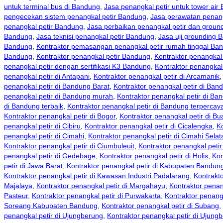
untuk terminal bus di Bandung
,
Jasa penangkal petir untuk tower air
pengecekan sistem penangkal petir Bandung
,
Jasa perawatan penang
penangkal petir Bandung
,
Jasa perbaikan penangkal petir dan grou
Bandung
,
Jasa teknisi penangkal petir Bandung
,
Jasa uji grounding 
Bandung
,
Kontraktor pemasangan penangkal petir rumah tinggal Ba
Bandung
,
Kontraktor penangkal petir Bandung
,
Kontraktor penangkal
penangkal petir dengan sertifikasi K3 Bandung
,
Kontraktor penangkal
penangkal petir di Antapani
,
Kontraktor penangkal petir di Arcamanik
penangkal petir di Bandung Barat
,
Kontraktor penangkal petir di Ban
penangkal petir di Bandung murah
,
Kontraktor penangkal petir di Ba
di Bandung terbaik
,
Kontraktor penangkal petir di Bandung terpercay
Kontraktor penangkal petir di Bogor
,
Kontraktor penangkal petir di Bu
penangkal petir di Cibiru
,
Kontraktor penangkal petir di Cicalengka
,
K
penangkal petir di Cimahi
,
Kontraktor penangkal petir di Cimahi Selat
Kontraktor penangkal petir di Ciumbuleuit
,
Kontraktor penangkal petir
penangkal petir di Gedebage
,
Kontraktor penangkal petir di Holis
,
Kon
petir di Jawa Barat
,
Kontraktor penangkal petir di Kabupaten Bandun
Kontraktor penangkal petir di Kawasan Industri Padalarang
,
Kontrakto
Majalaya
,
Kontraktor penangkal petir di Margahayu
,
Kontraktor penan
Pasteur
,
Kontraktor penangkal petir di Purwakarta
,
Kontraktor penang
Soreang Kabupaten Bandung
,
Kontraktor penangkal petir di Subang
,
penangkal petir di Ujungberung
,
Kontraktor penangkal petir di Ujun