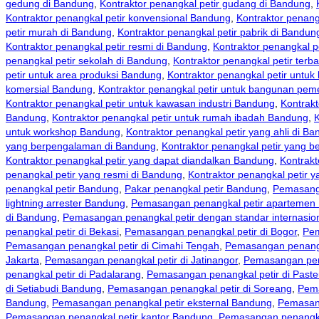
gedung di Bandung
,
Kontraktor penangkal petir gudang di Bandung
,
Kontraktor penangkal petir konvensional Bandung
,
Kontraktor penan
petir murah di Bandung
,
Kontraktor penangkal petir pabrik di Bandun
Kontraktor penangkal petir resmi di Bandung
,
Kontraktor penangkal p
penangkal petir sekolah di Bandung
,
Kontraktor penangkal petir terb
petir untuk area produksi Bandung
,
Kontraktor penangkal petir untu
komersial Bandung
,
Kontraktor penangkal petir untuk bangunan pem
Kontraktor penangkal petir untuk kawasan industri Bandung
,
Kontrakt
Bandung
,
Kontraktor penangkal petir untuk rumah ibadah Bandung
,
K
untuk workshop Bandung
,
Kontraktor penangkal petir yang ahli di B
yang berpengalaman di Bandung
,
Kontraktor penangkal petir yang be
Kontraktor penangkal petir yang dapat diandalkan Bandung
,
Kontrakt
penangkal petir yang resmi di Bandung
,
Kontraktor penangkal petir 
penangkal petir Bandung
,
Pakar penangkal petir Bandung
,
Pemasanga
lightning arrester Bandung
,
Pemasangan penangkal petir apartemen
di Bandung
,
Pemasangan penangkal petir dengan standar internasio
penangkal petir di Bekasi
,
Pemasangan penangkal petir di Bogor
,
Pem
Pemasangan penangkal petir di Cimahi Tengah
,
Pemasangan penangk
Jakarta
,
Pemasangan penangkal petir di Jatinangor
,
Pemasangan pena
penangkal petir di Padalarang
,
Pemasangan penangkal petir di Past
di Setiabudi Bandung
,
Pemasangan penangkal petir di Soreang
,
Pema
Bandung
,
Pemasangan penangkal petir eksternal Bandung
,
Pemasan
Pemasangan penangkal petir kantor Bandung
,
Pemasangan penangka