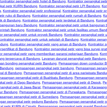
Kontraktor penangkal petir hotel di Bandung
,
Kontraktor penangkal peti
gkal petir KURN Bandung
,
Kontraktor penangkal petir LPI Bandung
,
Kon
g
,
Kontraktor penangkal petir profesional
,
Kontraktor penangkal petir p
etir ruko di Bandung
,
Kontraktor penangkal petir rumah di Bandung
,
Ko
aik di Bandung
,
Kontraktor penangkal petir terdekat di Bandung
,
Kontrak
k bangunan baru Bandung
,
Kontraktor penangkal petir untuk bangunan
erintah Bandung
,
Kontraktor penangkal petir untuk fasilitas umum Ban
or penangkal petir untuk proyek Bandung
,
Kontraktor penangkal petir 
ontraktor penangkal petir untuk sekolah di Bandung
,
Kontraktor penan
andung
,
Kontraktor penangkal petir yang aman di Bandung
,
Kontraktor p
rsertifikat di Bandung
,
Kontraktor penangkal petir yang bisa survei gra
or penangkal petir yang memberikan garansi pekerjaan Bandung
,
Kont
yang terpercaya di Bandung
,
Layanan darurat penangkal petir Bandung
n bonding penangkal petir Bandung
,
Pemasangan down conductor 
 Bandung
,
pemasangan penangkal petir bandung
,
Pemasangan penang
nal di Bandung
,
Pemasangan penangkal petir di area pariwisata Band
asangan penangkal petir di Buahbatu Bandung
,
Pemasangan penangka
al petir di Dago Bandung
,
Pemasangan penangkal petir di Depok
,
Pe
ngkal petir di Jawa Barat
,
Pemasangan penangkal petir di Karawang
eur Bandung
,
Pemasangan penangkal petir di Purwakarta
,
Pemasangan p
sangan penangkal petir di Sumedang
,
Pemasangan penangkal petir d
gan penangkal petir gedung Bandung
,
Pemasangan penangkal petir 
l petir KURN di Cimahi
,
Pemasangan penangkal petir masjid Bandun