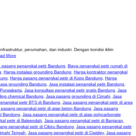
rastruktur, perumahan, dan industri. Dengan kondisi iklim
ad More
a pasang penangkal petir Bandung
,
Biaya penangkal petir rumah di
g
,
Harga instalasi grounding Bandung
,
Harga kontraktor penangkal
dung
,
Harga pasang penangkal petir di Kopo Bandung
,
Harga
Jasa grounding Bandung
,
Jasa instalasi penangkal petir Bandung
,
i Purwakarta
,
Jasa konsultasi penangkal petir gratis Bandung
,
Jasa
ding chemical Bandung
,
Jasa pasang grounding di Cimahi
,
Jasa
enangkal petir BTS di Bandung
,
Jasa pasang penangkal petir di area
 pasang penangkal petir di atap beton Bandung
,
Jasa pasang
al Bandung
,
Jasa pasang penangkal petir di atap polycarbonate
al petir di Baleendah
,
Jasa pasang penangkal petir di Banjaran
,
ang penangkal petir di Cibiru Bandung
,
Jasa pasang penangkal petir
Cimahi Tengah
,
Jasa pasang penangkal petir di Ciwidey
,
Jasa pasang