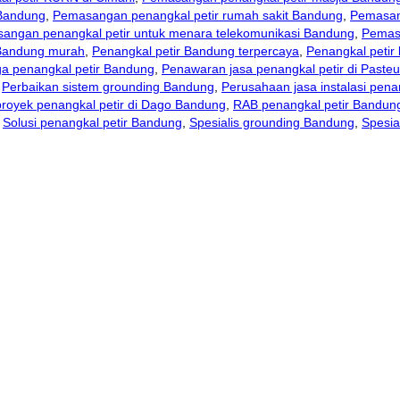
Bandung
,
Pemasangan penangkal petir rumah sakit Bandung
,
Pemasan
angan penangkal petir untuk menara telekomunikasi Bandung
,
Pemasa
 Bandung murah
,
Penangkal petir Bandung terpercaya
,
Penangkal petir 
a penangkal petir Bandung
,
Penawaran jasa penangkal petir di Paste
,
Perbaikan sistem grounding Bandung
,
Perusahaan jasa instalasi pena
proyek penangkal petir di Dago Bandung
,
RAB penangkal petir Bandun
,
Solusi penangkal petir Bandung
,
Spesialis grounding Bandung
,
Spesia