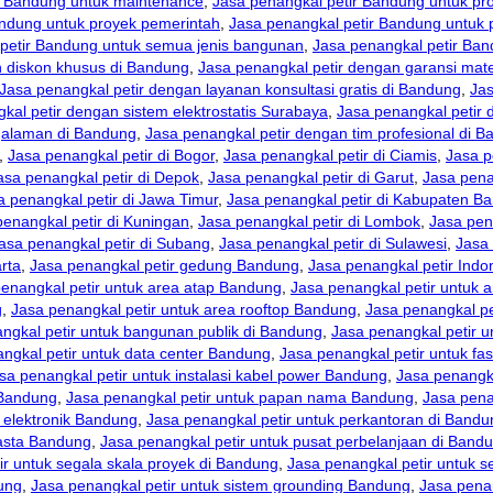
r Bandung untuk maintenance
,
Jasa penangkal petir Bandung untuk pr
andung untuk proyek pemerintah
,
Jasa penangkal petir Bandung untuk 
petir Bandung untuk semua jenis bangunan
,
Jasa penangkal petir Band
n diskon khusus di Bandung
,
Jasa penangkal petir dengan garansi mate
Jasa penangkal petir dengan layanan konsultasi gratis di Bandung
,
Jas
kal petir dengan sistem elektrostatis Surabaya
,
Jasa penangkal petir
ngalaman di Bandung
,
Jasa penangkal petir dengan tim profesional di 
,
Jasa penangkal petir di Bogor
,
Jasa penangkal petir di Ciamis
,
Jasa p
asa penangkal petir di Depok
,
Jasa penangkal petir di Garut
,
Jasa pena
a penangkal petir di Jawa Timur
,
Jasa penangkal petir di Kabupaten B
penangkal petir di Kuningan
,
Jasa penangkal petir di Lombok
,
Jasa pen
asa penangkal petir di Subang
,
Jasa penangkal petir di Sulawesi
,
Jasa 
rta
,
Jasa penangkal petir gedung Bandung
,
Jasa penangkal petir Indo
enangkal petir untuk area atap Bandung
,
Jasa penangkal petir untuk 
g
,
Jasa penangkal petir untuk area rooftop Bandung
,
Jasa penangkal pe
ngkal petir untuk bangunan publik di Bandung
,
Jasa penangkal petir u
ngkal petir untuk data center Bandung
,
Jasa penangkal petir untuk fasi
sa penangkal petir untuk instalasi kabel power Bandung
,
Jasa penangka
r Bandung
,
Jasa penangkal petir untuk papan nama Bandung
,
Jasa pena
 elektronik Bandung
,
Jasa penangkal petir untuk perkantoran di Bandu
wasta Bandung
,
Jasa penangkal petir untuk pusat perbelanjaan di Band
ir untuk segala skala proyek di Bandung
,
Jasa penangkal petir untuk s
ung
,
Jasa penangkal petir untuk sistem grounding Bandung
,
Jasa penan