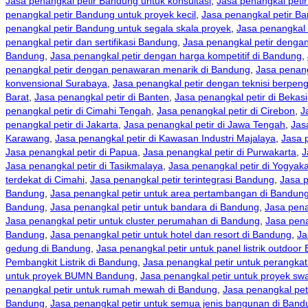
Jasa penangkal petir Bandung untuk konsultasi
,
Jasa penangkal peti
penangkal petir Bandung untuk proyek kecil
,
Jasa penangkal petir B
penangkal petir Bandung untuk segala skala proyek
,
Jasa penangkal 
penangkal petir dan sertifikasi Bandung
,
Jasa penangkal petir denga
Bandung
,
Jasa penangkal petir dengan harga kompetitif di Bandung
,
penangkal petir dengan penawaran menarik di Bandung
,
Jasa penang
konvensional Surabaya
,
Jasa penangkal petir dengan teknisi berpe
Barat
,
Jasa penangkal petir di Banten
,
Jasa penangkal petir di Bekasi
penangkal petir di Cimahi Tengah
,
Jasa penangkal petir di Cirebon
,
J
penangkal petir di Jakarta
,
Jasa penangkal petir di Jawa Tengah
,
Jas
Karawang
,
Jasa penangkal petir di Kawasan Industri Majalaya
,
Jasa 
Jasa penangkal petir di Papua
,
Jasa penangkal petir di Purwakarta
,
J
Jasa penangkal petir di Tasikmalaya
,
Jasa penangkal petir di Yogyaka
terdekat di Cimahi
,
Jasa penangkal petir terintegrasi Bandung
,
Jasa p
Bandung
,
Jasa penangkal petir untuk area pertambangan di Bandun
Bandung
,
Jasa penangkal petir untuk bandara di Bandung
,
Jasa pena
Jasa penangkal petir untuk cluster perumahan di Bandung
,
Jasa pena
Bandung
,
Jasa penangkal petir untuk hotel dan resort di Bandung
,
Ja
gedung di Bandung
,
Jasa penangkal petir untuk panel listrik outdoo
Pembangkit Listrik di Bandung
,
Jasa penangkal petir untuk perangkat
untuk proyek BUMN Bandung
,
Jasa penangkal petir untuk proyek s
penangkal petir untuk rumah mewah di Bandung
,
Jasa penangkal pet
Bandung
,
Jasa penangkal petir untuk semua jenis bangunan di Band