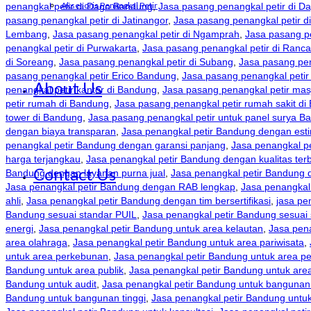
Aksesoris Penangkal Petir
penangkal petir di Dago Bandung
,
Jasa pasang penangkal petir di D
pasang penangkal petir di Jatinangor
,
Jasa pasang penangkal petir d
Lembang
,
Jasa pasang penangkal petir di Ngamprah
,
Jasa pasang pe
penangkal petir di Purwakarta
,
Jasa pasang penangkal petir di Ranc
di Soreang
,
Jasa pasang penangkal petir di Subang
,
Jasa pasang pe
pasang penangkal petir Erico Bandung
,
Jasa pasang penangkal peti
About Us
penangkal petir kantor di Bandung
,
Jasa pasang penangkal petir mas
petir rumah di Bandung
,
Jasa pasang penangkal petir rumah sakit d
tower di Bandung
,
Jasa pasang penangkal petir untuk panel surya B
dengan biaya transparan
,
Jasa penangkal petir Bandung dengan esti
penangkal petir Bandung dengan garansi panjang
,
Jasa penangkal p
harga terjangkau
,
Jasa penangkal petir Bandung dengan kualitas ter
Contact Us
Bandung dengan layanan purna jual
,
Jasa penangkal petir Bandung 
Jasa penangkal petir Bandung dengan RAB lengkap
,
Jasa penangkal
ahli
,
Jasa penangkal petir Bandung dengan tim bersertifikasi
,
jasa pe
Bandung sesuai standar PUIL
,
Jasa penangkal petir Bandung sesuai 
energi
,
Jasa penangkal petir Bandung untuk area kelautan
,
Jasa pen
area olahraga
,
Jasa penangkal petir Bandung untuk area pariwisata
,
untuk area perkebunan
,
Jasa penangkal petir Bandung untuk area 
Bandung untuk area publik
,
Jasa penangkal petir Bandung untuk area
Bandung untuk audit
,
Jasa penangkal petir Bandung untuk bangunan
Bandung untuk bangunan tinggi
,
Jasa penangkal petir Bandung untuk