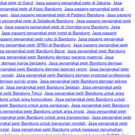
al petir di Garut
,
Jasa pasang penangkal petir di Jakarta
,
Jasa
enangkal petir di Kopo Bandung
,
Jasa pasang penangkal petir di
ngan
,
Jasa pasang penangkal petir di Pasteur Bandung
,
Jasa pasang
 penangkal petir di Setiabudi Bandung
,
Jasa pasang penangkal petir
ya
,
Jasa pasang penangkal petir di Ujungberung Bandung
,
Jasa
,
Jasa pasang penangkal petir hotel di Bandung
,
Jasa pasang
pasang penangkal petir ruko di Bandung
,
Jasa pasang penangkal
ng penangkal petir SPBU di Bandung
,
Jasa pasang penangkal petir
sa penangkal petir Bandung Barat
,
Jasa penangkal petir Bandung
asa penangkal petir Bandung dengan garansi material
,
Jasa
g dengan harga bersaing
,
Jasa penangkal petir Bandung dengan
nangkal petir Bandung dengan laporan resmi
,
Jasa penangkal petir
n ramah
,
Jasa penangkal petir Bandung dengan proposal profesional
,
engan survei gratis
,
Jasa penangkal petir Bandung dengan teknisi
al
,
Jasa penangkal petir Bandung Selatan
,
Jasa penangkal petir
l petir Bandung Timur
,
Jasa penangkal petir Bandung untuk area
dung untuk area komunikasi
,
Jasa penangkal petir Bandung untuk
petir Bandung untuk area perikanan
,
Jasa penangkal petir Bandung
a penangkal petir Bandung untuk area privat
,
Jasa penangkal petir
nangkal petir Bandung untuk area transportasi
,
Jasa penangkal petir
ngkal petir Bandung untuk bangunan rendah
,
Jasa penangkal petir
rsial
,
Jasa penangkal petir Bandung untuk kawasan perumahan
,