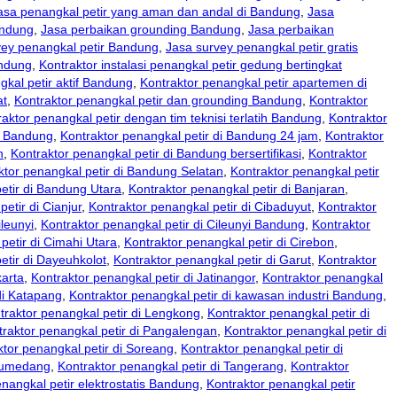
asa penangkal petir yang aman dan andal di Bandung
,
Jasa
andung
,
Jasa perbaikan grounding Bandung
,
Jasa perbaikan
vey penangkal petir Bandung
,
Jasa survey penangkal petir gratis
andung
,
Kontraktor instalasi penangkal petir gedung bertingkat
gkal petir aktif Bandung
,
Kontraktor penangkal petir apartemen di
at
,
Kontraktor penangkal petir dan grounding Bandung
,
Kontraktor
aktor penangkal petir dengan tim teknisi terlatih Bandung
,
Kontraktor
di Bandung
,
Kontraktor penangkal petir di Bandung 24 jam
,
Kontraktor
n
,
Kontraktor penangkal petir di Bandung bersertifikasi
,
Kontraktor
ktor penangkal petir di Bandung Selatan
,
Kontraktor penangkal petir
etir di Bandung Utara
,
Kontraktor penangkal petir di Banjaran
,
etir di Cianjur
,
Kontraktor penangkal petir di Cibaduyut
,
Kontraktor
ileunyi
,
Kontraktor penangkal petir di Cileunyi Bandung
,
Kontraktor
petir di Cimahi Utara
,
Kontraktor penangkal petir di Cirebon
,
etir di Dayeuhkolot
,
Kontraktor penangkal petir di Garut
,
Kontraktor
karta
,
Kontraktor penangkal petir di Jatinangor
,
Kontraktor penangkal
di Katapang
,
Kontraktor penangkal petir di kawasan industri Bandung
,
traktor penangkal petir di Lengkong
,
Kontraktor penangkal petir di
traktor penangkal petir di Pangalengan
,
Kontraktor penangkal petir di
ktor penangkal petir di Soreang
,
Kontraktor penangkal petir di
 Sumedang
,
Kontraktor penangkal petir di Tangerang
,
Kontraktor
nangkal petir elektrostatis Bandung
,
Kontraktor penangkal petir