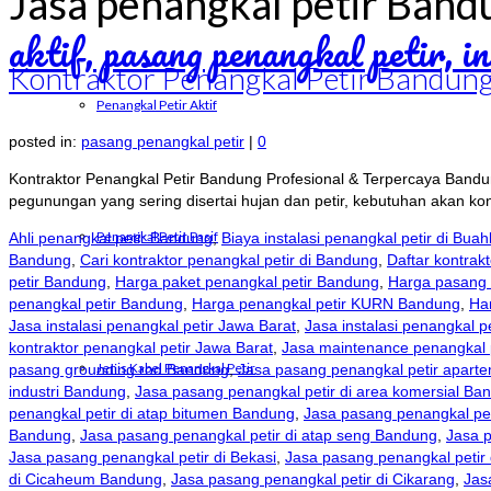
Jasa penangkal petir Band
Kontraktor Penangkal Petir Bandung
Penangkal Petir Aktif
posted in:
pasang penangkal petir
|
0
Kontraktor Penangkal Petir Bandung Profesional & Terpercaya Bandun
pegunungan yang sering disertai hujan dan petir, kebutuhan akan 
Penangkal Petir Pasif
Ahli penangkal petir Bandung
,
Biaya instalasi penangkal petir di Bu
Bandung
,
Cari kontraktor penangkal petir di Bandung
,
Daftar kontrak
petir Bandung
,
Harga paket penangkal petir Bandung
,
Harga pasang 
penangkal petir Bandung
,
Harga penangkal petir KURN Bandung
,
Ha
Jasa instalasi penangkal petir Jawa Barat
,
Jasa instalasi penangkal 
kontraktor penangkal petir Jawa Barat
,
Jasa maintenance penangkal 
Jenis Kabel Penangkal Petir
pasang grounding rod Bandung
,
Jasa pasang penangkal petir apart
industri Bandung
,
Jasa pasang penangkal petir di area komersial Ba
penangkal petir di atap bitumen Bandung
,
Jasa pasang penangkal pet
Bandung
,
Jasa pasang penangkal petir di atap seng Bandung
,
Jasa 
Jasa pasang penangkal petir di Bekasi
,
Jasa pasang penangkal petir 
di Cicaheum Bandung
,
Jasa pasang penangkal petir di Cikarang
,
Jas