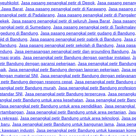
ayeuhkolot
,
Jasa pasang penangkal petir di Depok
,
Jasa pasang penangk
i Jawa Barat
,
Jasa pasang penangkal petir di Karawang
,
Jasa pasang p
nangkal petir di Padalarang
,
Jasa pasang penangkal petir di Pangale
aekek
,
Jasa pasang penangkal petir di seluruh Jawa Barat
,
Jasa pasang
nangkal petir di Sumedang
,
Jasa pasang penangkal petir di Tasikmala
r gedung di Bandung
,
Jasa pasang penangkal petir gudang di Bandung
jid di Bandung
,
Jasa pasang penangkal petir pabrik di Bandung
,
Jasa 
i Bandung
,
Jasa pasang penangkal petir sekolah di Bandung
,
Jasa pasa
andung
,
Jasa pemasangan penangkal petir dan grounding Bandung
,
Ja
masi gratis
,
Jasa penangkal petir Bandung dengan gambar instalasi
,
J
etir Bandung dengan garansi pekerjaan
,
Jasa penangkal petir Bandun
baik
,
Jasa penangkal petir Bandung dengan laporan pekerjaan
,
Jasa pe
dengan material SNI
,
Jasa penangkal petir Bandung dengan pelayana
 petir Bandung dengan respons cepat
,
Jasa penangkal petir Bandung d
nangkal petir Bandung murah
,
Jasa penangkal petir Bandung profesion
standar SNI
,
Jasa penangkal petir Bandung terpercaya
,
Jasa penangka
angkal petir Bandung untuk area kesehatan
,
Jasa penangkal petir Ban
Jasa penangkal petir Bandung untuk area pendidikan
,
Jasa penangkal 
pertambangan
,
Jasa penangkal petir Bandung untuk area pertanian
,
Jas
 rekreasi
,
Jasa penangkal petir Bandung untuk area teknologi
,
Jasa pe
 baru
,
Jasa penangkal petir Bandung untuk bangunan lama
,
Jasa pena
 kawasan industri
,
Jasa penangkal petir Bandung untuk kawasan kome