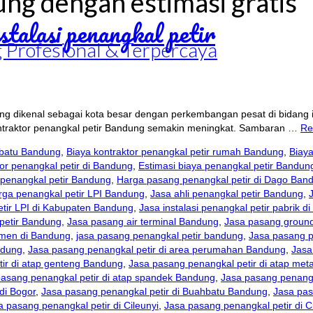
ung dengan estimasi gratis
 Profesional & Terpercaya
g dikenal sebagai kota besar dengan perkembangan pesat di bidang inf
kontraktor penangkal petir Bandung semakin meningkat. Sambaran …
Re
ahbatu Bandung
,
Biaya kontraktor penangkal petir rumah Bandung
,
Biay
tor penangkal petir di Bandung
,
Estimasi biaya penangkal petir Bandun
penangkal petir Bandung
,
Harga pasang penangkal petir di Dago Ban
rga penangkal petir LPI Bandung
,
Jasa ahli penangkal petir Bandung
,
petir LPI di Kabupaten Bandung
,
Jasa instalasi penangkal petir pabrik d
petir Bandung
,
Jasa pasang air terminal Bandung
,
Jasa pasang groun
emen di Bandung
,
jasa pasang penangkal petir bandung
,
Jasa pasang p
ndung
,
Jasa pasang penangkal petir di area perumahan Bandung
,
Jasa
ir di atap genteng Bandung
,
Jasa pasang penangkal petir di atap met
pasang penangkal petir di atap spandek Bandung
,
Jasa pasang penangk
di Bogor
,
Jasa pasang penangkal petir di Buahbatu Bandung
,
Jasa pas
a pasang penangkal petir di Cileunyi
,
Jasa pasang penangkal petir di 