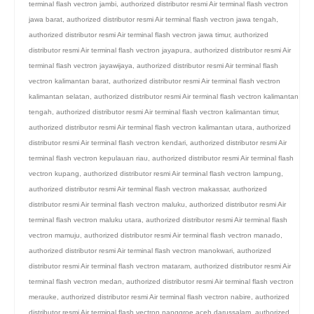
terminal flash vectron jambi
,
authorized distributor resmi Air terminal flash vectron
jawa barat
,
authorized distributor resmi Air terminal flash vectron jawa tengah
,
authorized distributor resmi Air terminal flash vectron jawa timur
,
authorized
distributor resmi Air terminal flash vectron jayapura
,
authorized distributor resmi Air
terminal flash vectron jayawijaya
,
authorized distributor resmi Air terminal flash
vectron kalimantan barat
,
authorized distributor resmi Air terminal flash vectron
kalimantan selatan
,
authorized distributor resmi Air terminal flash vectron kalimantan
tengah
,
authorized distributor resmi Air terminal flash vectron kalimantan timur
,
authorized distributor resmi Air terminal flash vectron kalimantan utara
,
authorized
distributor resmi Air terminal flash vectron kendari
,
authorized distributor resmi Air
terminal flash vectron kepulauan riau
,
authorized distributor resmi Air terminal flash
vectron kupang
,
authorized distributor resmi Air terminal flash vectron lampung
,
authorized distributor resmi Air terminal flash vectron makassar
,
authorized
distributor resmi Air terminal flash vectron maluku
,
authorized distributor resmi Air
terminal flash vectron maluku utara
,
authorized distributor resmi Air terminal flash
vectron mamuju
,
authorized distributor resmi Air terminal flash vectron manado
,
authorized distributor resmi Air terminal flash vectron manokwari
,
authorized
distributor resmi Air terminal flash vectron mataram
,
authorized distributor resmi Air
terminal flash vectron medan
,
authorized distributor resmi Air terminal flash vectron
merauke
,
authorized distributor resmi Air terminal flash vectron nabire
,
authorized
distributor resmi Air terminal flash vectron nanggroe aceh darussalam
,
authorized