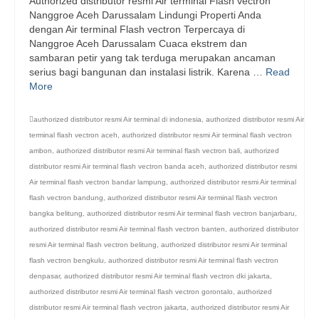
Authorized distributor resmi Air terminal Flash vectron
Nanggroe Aceh Darussalam Lindungi Properti Anda
dengan Air terminal Flash vectron Terpercaya di
Nanggroe Aceh Darussalam Cuaca ekstrem dan
sambaran petir yang tak terduga merupakan ancaman
serius bagi bangunan dan instalasi listrik. Karena …
Read
More
authorized distributor resmi Air terminal di indonesia
,
authorized distributor resmi Air
terminal flash vectron aceh
,
authorized distributor resmi Air terminal flash vectron
ambon
,
authorized distributor resmi Air terminal flash vectron bali
,
authorized
distributor resmi Air terminal flash vectron banda aceh
,
authorized distributor resmi
Air terminal flash vectron bandar lampung
,
authorized distributor resmi Air terminal
flash vectron bandung
,
authorized distributor resmi Air terminal flash vectron
bangka belitung
,
authorized distributor resmi Air terminal flash vectron banjarbaru
,
authorized distributor resmi Air terminal flash vectron banten
,
authorized distributor
resmi Air terminal flash vectron belitung
,
authorized distributor resmi Air terminal
flash vectron bengkulu
,
authorized distributor resmi Air terminal flash vectron
denpasar
,
authorized distributor resmi Air terminal flash vectron dki jakarta
,
authorized distributor resmi Air terminal flash vectron gorontalo
,
authorized
distributor resmi Air terminal flash vectron jakarta
,
authorized distributor resmi Air