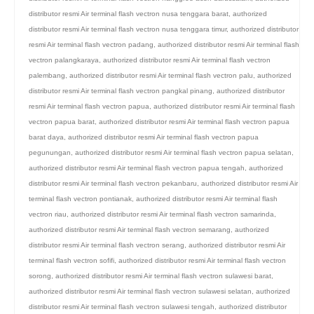
distributor resmi Air terminal flash vectron nusa tenggara barat
,
authorized
distributor resmi Air terminal flash vectron nusa tenggara timur
,
authorized distributor
resmi Air terminal flash vectron padang
,
authorized distributor resmi Air terminal flash
vectron palangkaraya
,
authorized distributor resmi Air terminal flash vectron
palembang
,
authorized distributor resmi Air terminal flash vectron palu
,
authorized
distributor resmi Air terminal flash vectron pangkal pinang
,
authorized distributor
resmi Air terminal flash vectron papua
,
authorized distributor resmi Air terminal flash
vectron papua barat
,
authorized distributor resmi Air terminal flash vectron papua
barat daya
,
authorized distributor resmi Air terminal flash vectron papua
pegunungan
,
authorized distributor resmi Air terminal flash vectron papua selatan
,
authorized distributor resmi Air terminal flash vectron papua tengah
,
authorized
distributor resmi Air terminal flash vectron pekanbaru
,
authorized distributor resmi Air
terminal flash vectron pontianak
,
authorized distributor resmi Air terminal flash
vectron riau
,
authorized distributor resmi Air terminal flash vectron samarinda
,
authorized distributor resmi Air terminal flash vectron semarang
,
authorized
distributor resmi Air terminal flash vectron serang
,
authorized distributor resmi Air
terminal flash vectron sofifi
,
authorized distributor resmi Air terminal flash vectron
sorong
,
authorized distributor resmi Air terminal flash vectron sulawesi barat
,
authorized distributor resmi Air terminal flash vectron sulawesi selatan
,
authorized
distributor resmi Air terminal flash vectron sulawesi tengah
,
authorized distributor