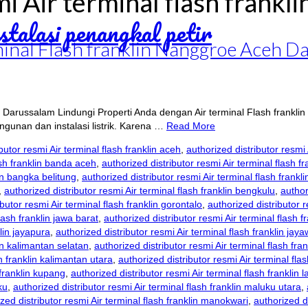
i Air terminal flash frankli
rminal Flash franklin Nanggroe Aceh 
ceh Darussalam Lindungi Properti Anda dengan Air terminal Flash fran
gunan dan instalasi listrik. Karena …
Read More
butor resmi Air terminal flash franklin aceh
,
authorized distributor resmi
ash franklin banda aceh
,
authorized distributor resmi Air terminal flash 
lin bangka belitung
,
authorized distributor resmi Air terminal flash frankl
,
authorized distributor resmi Air terminal flash franklin bengkulu
,
author
butor resmi Air terminal flash franklin gorontalo
,
authorized distributor r
lash franklin jawa barat
,
authorized distributor resmi Air terminal flash 
klin jayapura
,
authorized distributor resmi Air terminal flash franklin jaya
lin kalimantan selatan
,
authorized distributor resmi Air terminal flash fr
sh franklin kalimantan utara
,
authorized distributor resmi Air terminal flas
 franklin kupang
,
authorized distributor resmi Air terminal flash franklin
ku
,
authorized distributor resmi Air terminal flash franklin maluku utara
,
zed distributor resmi Air terminal flash franklin manokwari
,
authorized d