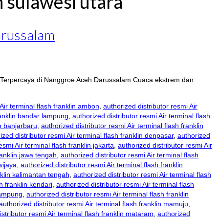
n sulawesi utara
Darussalam
klin Terpercaya di Nanggroe Aceh Darussalam Cuaca ekstrem dan
 Air terminal flash franklin ambon
,
authorized distributor resmi Air
franklin bandar lampung
,
authorized distributor resmi Air terminal flash
in banjarbaru
,
authorized distributor resmi Air terminal flash franklin
ized distributor resmi Air terminal flash franklin denpasar
,
authorized
esmi Air terminal flash franklin jakarta
,
authorized distributor resmi Air
franklin jawa tengah
,
authorized distributor resmi Air terminal flash
wijaya
,
authorized distributor resmi Air terminal flash franklin
anklin kalimantan tengah
,
authorized distributor resmi Air terminal flash
h franklin kendari
,
authorized distributor resmi Air terminal flash
 lampung
,
authorized distributor resmi Air terminal flash franklin
authorized distributor resmi Air terminal flash franklin mamuju
,
istributor resmi Air terminal flash franklin mataram
,
authorized