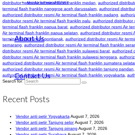
Aksesoris Penangkal Petir
distributor resmi Air terminal flash franklin medan
,
authorized distribut
terminal flash franklin nanggroe aceh darussalam
,
authorized distribu
authorized distributor resmi Air terminal flash franklin padang
,
authori
distributor resmi Air terminal flash franklin palu
,
authorized distributor
terminal flash franklin papua barat
,
authorized distributor resmi Air te
Air terminal flash franklin papua selatan
,
authorized distributor resmi 
About Us
terminal flash franklin pontianak
,
authorized distributor resmi Air termin
semarang
,
authorized distributor resmi Air terminal flash franklin sera
distributor resmi Air terminal flash franklin sulawesi barat
,
authorized d
distributor resmi Air terminal flash franklin sulawesi tenggara
,
authoriz
authorized distributor resmi Air terminal flash franklin sumatera selata
authorized distributor resmi Air terminal flash franklin tanjung pandan
Contact Us
authorized distributor resmi Air terminal flash franklin yogyakarta
,
auth
Search for:
Recent Posts
Vendor anti petir Yogyakarta
August 7, 2026
Vendor anti petir Tanjung selor
August 7, 2026
Vendor anti petir Tanjung pinang
August 7, 2026
Vendor anti petir Surabaya
August 7, 2026