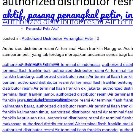
authorized distributor resm
Authorized distributor resmi Air te
Penangkal Petir Aktif
posted in:
Authorized Distributor Penangkal Petir
|
0
Authorized distributor resmi Air terminal Flash franklin Nanggroe A
sambaran petir yang tak terduga merupakan ancaman serius bagi ban
Penangkal Petir Pasif
authorized distributor resmi Air terminal di indonesia
,
authorized distri
terminal flash franklin bali
,
authorized distributor resmi Air terminal fl
franklin bandung
,
authorized distributor resmi Air terminal flash frank
banten
,
authorized distributor resmi Air terminal flash franklin belitung
distributor resmi Air terminal flash franklin dki jakarta
,
authorized distri
terminal flash franklin jambi
,
authorized distributor resmi Air terminal f
Jenis Kabel Penangkal Petir
franklin jawa timur
,
authorized distributor resmi Air terminal flash fran
kalimantan barat
,
authorized distributor resmi Air terminal flash frank
franklin kalimantan timur
,
authorized distributor resmi Air terminal fla
franklin kepulauan riau
,
authorized distributor resmi Air terminal flash
makassar
,
authorized distributor resmi Air terminal flash franklin malu
authorized distributor resmi Air terminal flash franklin manado
,
authori