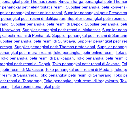
a penangkal petir Thomas resmi
,
Rincian harga penangkal petir Thoma
r penangkal petir elektrostatis resmi
,
Supplier penangkal petir konvensi
pplier penangkal petir online resmi
,
Supplier penangkal petir Prevectro
 penangkal petir resmi di Balikpapan
,
Supplier penangkal petir resmi d
arang
,
Supplier penangkal petir resmi di Depok
,
Supplier penangkal peti
di Karawang
,
Supplier penangkal petir resmi di Makassar
,
Supplier pena
kal petir resmi di Pontianak
,
Supplier penangkal petir resmi di Samari
upplier penangkal petir resmi di Surabaya
,
Supplier penangkal petir r
percaya
,
Supplier penangkal petir Thomas profesional
,
Supplier penang
penangkal petir murah resmi
,
Toko penangkal petir online resmi
,
Toko p
Toko penangkal petir resmi di Balikpapan
,
Toko penangkal petir resmi
angkal petir resmi di Depok
,
Toko penangkal petir resmi di Jakarta
,
To
 petir resmi di Makassar
,
Toko penangkal petir resmi di Medan
,
Toko p
r resmi di Samarinda
,
Toko penangkal petir resmi di Semarang
,
Toko pe
etir resmi di Tangerang
,
Toko penangkal petir resmi di Yogyakarta
,
Tok
resmi
,
Toko resmi penangkal petir