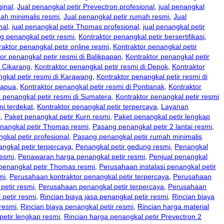
ginal
,
Jual penangkal petir Prevectron profesional
,
jual penangkal
mah minimalis resmi
,
Jual penangkal petir rumah resmi
,
Jual
nal
,
jual penangkal petir Thomas profesional
,
jual penangkal petir
ng penangkal petir resmi
,
Kontraktor penangkal petir bersertifikasi
,
raktor penangkal petir online resmi
,
Kontraktor penangkal petir
or penangkal petir resmi di Balikpapan
,
Kontraktor penangkal petir
i Cikarang
,
Kontraktor penangkal petir resmi di Depok
,
Kontraktor
ngkal petir resmi di Karawang
,
Kontraktor penangkal petir resmi di
Papua
,
Kontraktor penangkal petir resmi di Pontianak
,
Kontraktor
r penangkal petir resmi di Sumatera
,
Kontraktor penangkal petir resmi
mi terdekat
,
Kontraktor penangkal petir terpercaya
,
Layanan
i
,
Paket penangkal petir Kurn resmi
,
Paket penangkal petir lengkap
nangkal petir Thomas resmi
,
Pasang penangkal petir 2 lantai resmi
,
gkal petir profesional
,
Pasang penangkal petir rumah minimalis
gkal petir terpercaya
,
Penangkal petir gedung resmi
,
Penangkal
resmi
,
Penawaran harga penangkal petir resmi
,
Penjual penangkal
penangkal petir Thomas resmi
,
Perusahaan instalasi penangkal petir
mi
,
Perusahaan kontraktor penangkal petir terpercaya
,
Perusahaan
petir resmi
,
Perusahaan penangkal petir terpercaya
,
Perusahaan
 petir resmi
,
Rincian biaya jasa penangkal petir resmi
,
Rincian biaya
resmi
,
Rincian biaya penangkal petir resmi
,
Rincian harga material
petir lengkap resmi
,
Rincian harga penangkal petir Prevectron 2