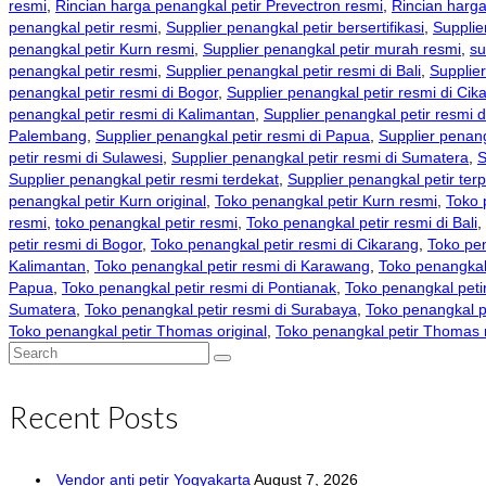
resmi
,
Rincian harga penangkal petir Prevectron resmi
,
Rincian harg
penangkal petir resmi
,
Supplier penangkal petir bersertifikasi
,
Supplie
penangkal petir Kurn resmi
,
Supplier penangkal petir murah resmi
,
su
penangkal petir resmi
,
Supplier penangkal petir resmi di Bali
,
Supplier
penangkal petir resmi di Bogor
,
Supplier penangkal petir resmi di Cik
penangkal petir resmi di Kalimantan
,
Supplier penangkal petir resmi 
Palembang
,
Supplier penangkal petir resmi di Papua
,
Supplier penang
petir resmi di Sulawesi
,
Supplier penangkal petir resmi di Sumatera
,
S
Supplier penangkal petir resmi terdekat
,
Supplier penangkal petir ter
penangkal petir Kurn original
,
Toko penangkal petir Kurn resmi
,
Toko 
resmi
,
toko penangkal petir resmi
,
Toko penangkal petir resmi di Bali
,
petir resmi di Bogor
,
Toko penangkal petir resmi di Cikarang
,
Toko pen
Kalimantan
,
Toko penangkal petir resmi di Karawang
,
Toko penangkal
Papua
,
Toko penangkal petir resmi di Pontianak
,
Toko penangkal peti
Sumatera
,
Toko penangkal petir resmi di Surabaya
,
Toko penangkal p
Toko penangkal petir Thomas original
,
Toko penangkal petir Thomas 
Search
for:
Recent Posts
Vendor anti petir Yogyakarta
August 7, 2026