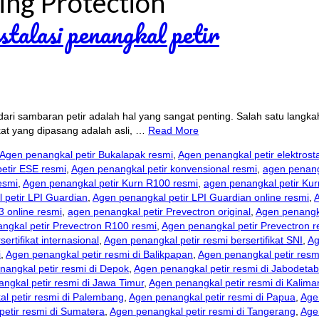
ing Protection
i sambaran petir adalah hal yang sangat penting. Salah satu langk
at yang dipasang adalah asli, …
Read More
Agen penangkal petir Bukalapak resmi
,
Agen penangkal petir elektrosta
etir ESE resmi
,
Agen penangkal petir konvensional resmi
,
agen penangk
esmi
,
Agen penangkal petir Kurn R100 resmi
,
agen penangkal petir Ku
 petir LPI Guardian
,
Agen penangkal petir LPI Guardian online resmi
,
A
3 online resmi
,
agen penangkal petir Prevectron original
,
Agen penangka
ngkal petir Prevectron R100 resmi
,
Agen penangkal petir Prevectron r
ertifikat internasional
,
Agen penangkal petir resmi bersertifikat SNI
,
Ag
i
,
Agen penangkal petir resmi di Balikpapan
,
Agen penangkal petir resm
nangkal petir resmi di Depok
,
Agen penangkal petir resmi di Jabodeta
ngkal petir resmi di Jawa Timur
,
Agen penangkal petir resmi di Kalima
l petir resmi di Palembang
,
Agen penangkal petir resmi di Papua
,
Age
etir resmi di Sumatera
,
Agen penangkal petir resmi di Tangerang
,
Age