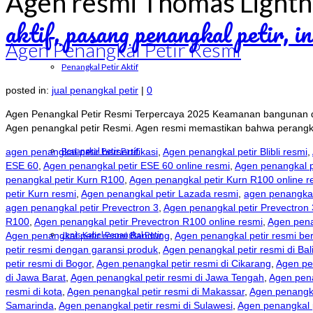
Agen resmi Thomas Lightn
Agen Penangkal Petir Resmi
Penangkal Petir Aktif
posted in:
jual penangkal petir
|
0
Agen Penangkal Petir Resmi Terpercaya 2025 Keamanan bangunan dar
Agen penangkal petir Resmi. Agen resmi memastikan bahwa perangk
Penangkal Petir Pasif
agen penangkal petir bersertifikasi
,
Agen penangkal petir Blibli resmi
,
ESE 60
,
Agen penangkal petir ESE 60 online resmi
,
Agen penangkal p
penangkal petir Kurn R100
,
Agen penangkal petir Kurn R100 online r
petir Kurn resmi
,
Agen penangkal petir Lazada resmi
,
agen penangkal
agen penangkal petir Prevectron 3
,
Agen penangkal petir Prevectron 
R100
,
Agen penangkal petir Prevectron R100 online resmi
,
Agen pena
Jenis Kabel Penangkal Petir
Agen penangkal petir resmi Bandung
,
Agen penangkal petir resmi bers
petir resmi dengan garansi produk
,
Agen penangkal petir resmi di Bal
petir resmi di Bogor
,
Agen penangkal petir resmi di Cikarang
,
Agen pe
di Jawa Barat
,
Agen penangkal petir resmi di Jawa Tengah
,
Agen pena
resmi di kota
,
Agen penangkal petir resmi di Makassar
,
Agen penangka
Samarinda
,
Agen penangkal petir resmi di Sulawesi
,
Agen penangkal p