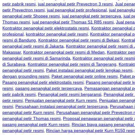
petir pabrik resmi
,
jual penangkal petir Prevectron 3 resmi
,
Jual penan
petir Prevectron resmi
,
jual penangkal petir profesional
,
jual penangka
penangkal petir Shopee resmi
,
jual penangkal petir terpercaya
,
jual p
Thomas resmi
,
jual penangkal petir Thomas S1 R85 resmi
,
Jual pena
Kontraktor penangkal petir elektrostatis resmi
,
Kontraktor penangkal p
profesional
,
kontraktor penangkal petir resmi
,
Kontraktor penangkal p
resmi di Bandung
,
Kontraktor penangkal petir resmi di Bekasi
,
Kontrak
penangkal petir resmi di Jakarta
,
Kontraktor penangkal petir resmi di
Makassar
,
Kontraktor penangkal petir resmi di Medan
,
Kontraktor pen
penangkal petir resmi di Samarinda
,
Kontraktor penangkal petir resm
di Surabaya
,
Kontraktor penangkal petir resmi di Tangerang
,
Kontrakt
penangkal petir resmi
,
Paket instalasi penangkal petir lengkap resmi
,
dengan grounding resmi
,
Paket penangkal petir online resmi
,
Paket p
Pasang penangkal petir elektrostatis resmi
,
Pasang penangkal petir k
resmi
,
pasang penangkal petir terpercaya
,
Pemasangan penangkal pet
petir pabrik resmi
,
Penangkal petir resmi bergaransi
,
Penangkal petir
petir resmi
,
Penjualan penangkal petir Kurn resmi
,
Penjualan penangka
resmi
,
Perusahaan instalasi penangkal petir terpercaya
,
Perusahaan j
penangkal petir Kurn resmi
,
Perusahaan penangkal petir Prevectron 
penangkal petir Thomas resmi
,
Proposal penawaran penangkal petir 
pasang penangkal petir Kurn resmi
,
Rincian biaya pasang penangkal 
penangkal petir resmi
,
Rincian harga penangkal petir Kurn R150 resm