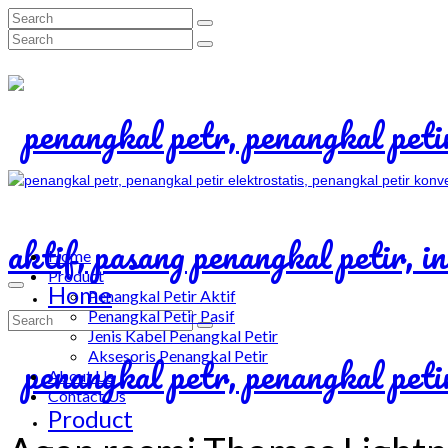
Search
for:
Search
for:
Home
Product
Home
Penangkal Petir Aktif
Penangkal Petir Pasif
Search
Jenis Kabel Penangkal Petir
for:
Aksesoris Penangkal Petir
About Us
Contact Us
Product