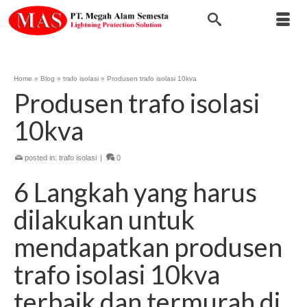
Home
»
Blog
»
trafo isolasi
»
Produsen trafo isolasi 10kva
Produsen trafo isolasi
10kva
posted in:
trafo isolasi
|
0
6 Langkah yang harus
dilakukan untuk
mendapatkan produsen
trafo isolasi 10kva
terbaik dan termurah di