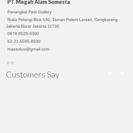
PT. Megah Alam Semesta
Penangkal Petir Gallery
Ruko Pelangi Blok h36, Taman Palem Lestari, Cengkareng
Jakarta Barat Jakarta 11730
0878-8529-9300
62-21-5595-8930
massolusi@gmail.com
Customers Say
raychem nya uda sampe. Thx atas kerja sama nya ya
Devi Sri
Thx, viking nya uda sampe. Pengiriman yang diberikan
sangat cepat dan selalu tepat waktu.