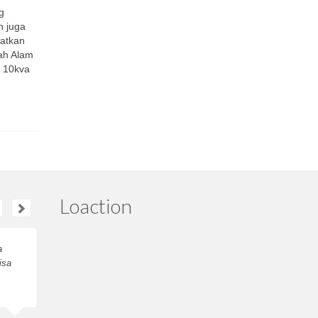
g
n juga
patkan
gah Alam
i 10kva
Loaction
a
Pengiriman erico nya
isa
tepat waktu, salam
sukses ya
Anisa Sari