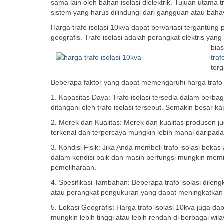
sama lain oleh bahan isolasi dielektrik. Tujuan utama t
sistem yang harus dilindungi dari gangguan atau bahaya
Harga trafo isolasi 10kva dapat bervariasi tergantung 
geografis. Trafo isolasi adalah perangkat elektris yang
bias
traf
terg
Beberapa faktor yang dapat memengaruhi harga trafo i
1. Kapasitas Daya: Trafo isolasi tersedia dalam berba
ditangani oleh trafo isolasi tersebut. Semakin besar k
2. Merek dan Kualitas: Merek dan kualitas produsen jug
terkenal dan terpercaya mungkin lebih mahal daripad
3. Kondisi Fisik: Jika Anda membeli trafo isolasi bekas
dalam kondisi baik dan masih berfungsi mungkin memil
pemeliharaan.
4. Spesifikasi Tambahan: Beberapa trafo isolasi dilen
atau perangkat pengukuran yang dapat meningkatkan har
5. Lokasi Geografis: Harga trafo isolasi 10kva juga da
mungkin lebih tinggi atau lebih rendah di berbagai wila