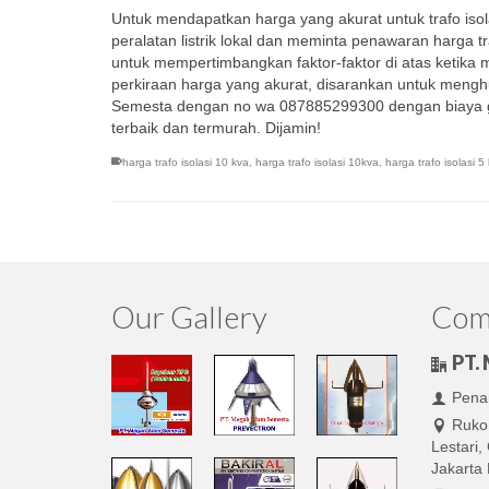
Untuk mendapatkan harga yang akurat untuk trafo iso
peralatan listrik lokal dan meminta penawaran harga t
untuk mempertimbangkan faktor-faktor di atas ketika 
perkiraan harga yang akurat, disarankan untuk menghu
Semesta dengan no wa 087885299300 dengan biaya gra
terbaik dan termurah. Dijamin!
harga trafo isolasi 10 kva
,
harga trafo isolasi 10kva
,
harga trafo isolasi 5
Our Gallery
Comp
PT.
Penan
Ruko
Lestari
Jakarta 