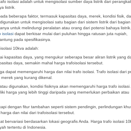
rafo isolasi adalah untuk mengisolasi sumber daya listrik dari perangka
 listrik.
pada beberapa faktor, termasuk kapasitas daya, merek, kondisi fisik, da
 digunakan untuk mengisolasi satu bagian dari sistem listrik dari bagia
anya untuk melindungi peralatan atau orang dari potensi bahaya listrik
o isolasi
dapat berkisar mulai dari puluhan hingga ratusan juta rupiah,
antung pada spesifikasinya.
solasi 10kva adalah:
gai kapasitas daya, yang mengukur seberapa besar aliran listrik yang d
apasitas daya, semakin mahal harga trafoisolasi tersebut.
a dapat memengaruhi harga dan nilai trafo isolasi. Trafo isolasi dari 
a merek yang kurang dikenal.
 atau digunakan, kondisi fisiknya akan memengaruhi harga trafo isolasi.
iki harga yang lebih tinggi daripada yang memerlukan perbaikan atau
gkapi dengan fitur tambahan seperti sistem pendingin, perlindungan khu
ga dan nilai dari trafoisolasi tersebut.
pat bervariasi berdasarkan lokasi geografis Anda. Harga trafo isolasi 1
yah tertentu di Indonesia.