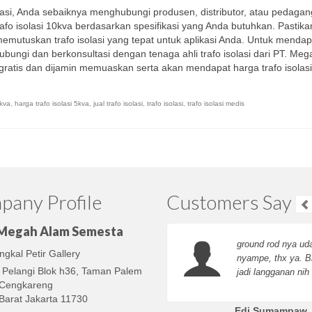
lasi, Anda sebaiknya menghubungi produsen, distributor, atau pedagan
rafo isolasi 10kva berdasarkan spesifikasi yang Anda butuhkan. Pastika
memutuskan trafo isolasi yang tepat untuk aplikasi Anda. Untuk menda
bungi dan berkonsultasi dengan tenaga ahli trafo isolasi dari PT. Me
tis dan dijamin memuaskan serta akan mendapat harga trafo isolas
 kva
,
harga trafo isolasi 5kva
,
jual trafo isolasi
,
trafo isolasi
,
trafo isolasi medis
any Profile
Customers Say
 Megah Alam Semesta
ground rod nya ud
gkal Petir Gallery
nyampe, thx ya. B
 Pelangi Blok h36, Taman Palem
jadi langganan nih
, Cengkareng
Barat Jakarta 11730
Edi Sumampaw