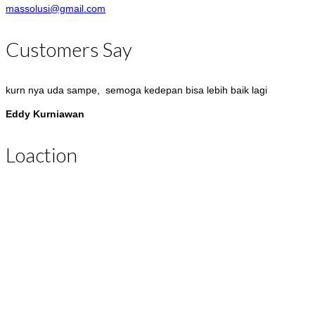
massolusi@gmail.com
Customers Say
kurn nya uda sampe, semoga kedepan bisa lebih baik lagi
Eddy Kurniawan
Good … prevectron nya baru sampe. Pelayanan sangat
Loaction
memuaskan dengan adanya Marketing yang kooperatif
Adi Hartono
Pengiriman kabel bc nya tepat waktu, service yang bagus harga
reasonable, semua sesuai dengan yang diharapkan.
Iwan Kusnady
evo franklin nya uda sampe. Thx ya, servisnya sudah bagus,
koordinasinya bagus.
Wandi Simorangkir