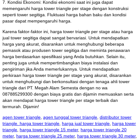
7. Kondisi Ekonomi: Kondisi ekonomi saat ini juga dapat
memengaruhi harga tower triangle per stage dengan konstruksi
seperti tower segitiga. Fluktuasi harga bahan baku dan kondisi
pasar dapat mempengaruhi harga.
Karena faktor-faktor ini, harga tower triangle per stage atau harga
jual tower segitiga dapat sangat bervariasi. Untuk mendapatkan
harga yang akurat, disarankan untuk menghubungi beberapa
pemasok atau produsen tower segitiga dan meminta penawaran
harga berdasarkan spesifikasi yang Anda butuhkan. Selain itu,
penting juga untuk mempertimbangkan biaya instalasi dan
pengiriman jika Anda memerlukannya. Untuk mendapatkan
perkiraan harga tower triangle per stage yang akurat, disarankan
untuk menghubungi dan berkonsultasi dengan tenaga ahli tower
triangle dari PT. Megah Alam Semesta dengan no wa
087885299300 dengan biaya gratis dan dijamin memuaskan serta
akan mendapat harga tower triangle per stage terbaik dan
termurah. Dijamin!
agen tower triangle
,
agen tunggal tower triangle
,
distributor tower
triangle. harga tower triangle
,
harga jual tower triangle
,
harga tower
triangle
,
harga tower triangle 15 meter
,
harga tower triangle 20
meter
,
harga tower triangle 25 meter
,
harga tower triangle 30 meter
,