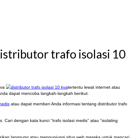
tributor trafo isolasi 10
 kva
tertentu lewat internet atau
, Anda dapat mencoba langkah-langkah berikut:
 medis
atau dapat memberi Anda informasi tentang distributor trafo
 Cari dengan kata kunci “trafo isolasi medis” atau “isolating
abrikan langsung atau mengunjungi situs web mereka untuk mencari