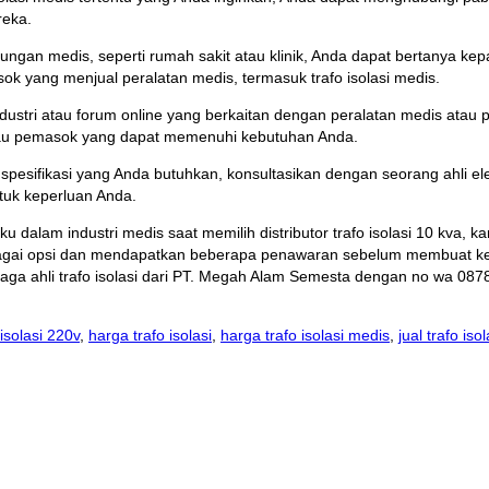
reka.
gkungan medis, seperti rumah sakit atau klinik, Anda dapat bertanya
asok yang menjual peralatan medis, termasuk trafo isolasi medis.
ustri atau forum online yang berkaitan dengan peralatan medis atau per
a atau pemasok yang dapat memenuhi kebutuhan Anda.
g spesifikasi yang Anda butuhkan, konsultasikan dengan seorang ahli elek
ntuk keperluan Anda.
 dalam industri medis saat memilih distributor trafo isolasi 10 kva, 
rbagai opsi dan mendapatkan beberapa penawaran sebelum membuat k
naga ahli trafo isolasi dari PT. Megah Alam Semesta dengan no wa 08
 isolasi 220v
,
harga trafo isolasi
,
harga trafo isolasi medis
,
jual trafo iso