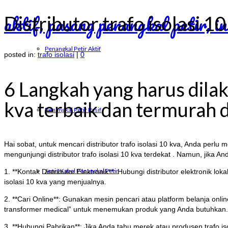
Distributor trafo isolasi 10
Penangkal Petir Aktif
posted in:
trafo isolasi
|
0
6 Langkah yang harus dilak
kva terbaik dan termurah d
Penangkal Petir Pasif
Hai sobat, untuk mencari distributor trafo isolasi 10 kva, Anda perlu me
mengunjungi distributor trafo isolasi 10 kva terdekat . Namun, jika 
Jenis Kabel Penangkal Petir
1. **Kontak Distributor Elektronik**: Hubungi distributor elektronik l
isolasi 10 kva yang menjualnya.
2. **Cari Online**: Gunakan mesin pencari atau platform belanja onlin
transformer medical” untuk menemukan produk yang Anda butuhkan.
3. **Hubungi Pabrikan**: Jika Anda tahu merek atau produsen trafo 