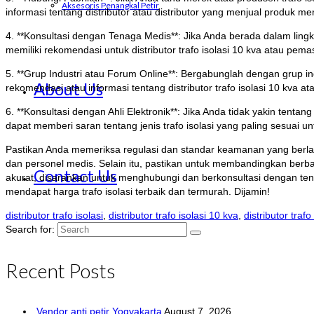
Aksesoris Penangkal Petir
informasi tentang distributor atau distributor yang menjual produk me
4. **Konsultasi dengan Tenaga Medis**: Jika Anda berada dalam lin
memiliki rekomendasi untuk distributor trafo isolasi 10 kva atau pem
5. **Grup Industri atau Forum Online**: Bergabunglah dengan grup ind
About Us
rekomendasi atau informasi tentang distributor trafo isolasi 10 kv
6. **Konsultasi dengan Ahli Elektronik**: Jika Anda tidak yakin tentan
dapat memberi saran tentang jenis trafo isolasi yang paling sesuai u
Pastikan Anda memeriksa regulasi dan standar keamanan yang berlaku
dan personel medis. Selain itu, pastikan untuk membandingkan be
Contact Us
akurat, disarankan untuk menghubungi dan berkonsultasi dengan te
mendapat harga trafo isolasi terbaik dan termurah. Dijamin!
distributor trafo isolasi
,
distributor trafo isolasi 10 kva
,
distributor trafo
Search for:
Recent Posts
Vendor anti petir Yogyakarta
August 7, 2026