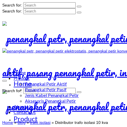
Search for:
Search for:
Home
Product
Home
Penangkal Petir Aktif
Penangkal Petir Pasif
Search for:
Jenis Kabel Penangkal Petir
Aksesoris Penangkal Petir
About Us
Contact Us
Product
Home
»
Blog
»
trafo isolasi
»
Distributor trafo isolasi 10 kva