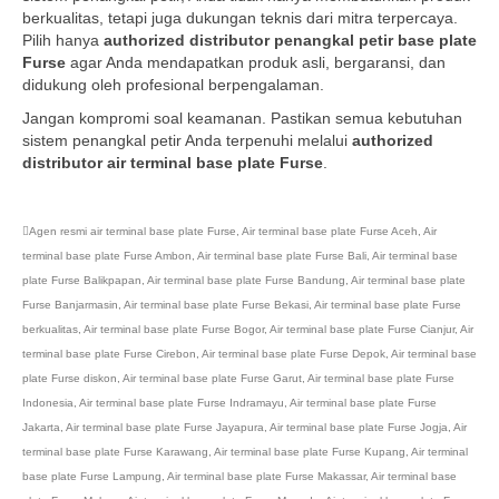
berkualitas, tetapi juga dukungan teknis dari mitra terpercaya.
Pilih hanya
authorized distributor penangkal petir base plate
Furse
agar Anda mendapatkan produk asli, bergaransi, dan
didukung oleh profesional berpengalaman.
Jangan kompromi soal keamanan. Pastikan semua kebutuhan
sistem penangkal petir Anda terpenuhi melalui
authorized
distributor air terminal base plate Furse
.
Agen resmi air terminal base plate Furse
,
Air terminal base plate Furse Aceh
,
Air
terminal base plate Furse Ambon
,
Air terminal base plate Furse Bali
,
Air terminal base
plate Furse Balikpapan
,
Air terminal base plate Furse Bandung
,
Air terminal base plate
Furse Banjarmasin
,
Air terminal base plate Furse Bekasi
,
Air terminal base plate Furse
berkualitas
,
Air terminal base plate Furse Bogor
,
Air terminal base plate Furse Cianjur
,
Air
terminal base plate Furse Cirebon
,
Air terminal base plate Furse Depok
,
Air terminal base
plate Furse diskon
,
Air terminal base plate Furse Garut
,
Air terminal base plate Furse
Indonesia
,
Air terminal base plate Furse Indramayu
,
Air terminal base plate Furse
Jakarta
,
Air terminal base plate Furse Jayapura
,
Air terminal base plate Furse Jogja
,
Air
terminal base plate Furse Karawang
,
Air terminal base plate Furse Kupang
,
Air terminal
base plate Furse Lampung
,
Air terminal base plate Furse Makassar
,
Air terminal base