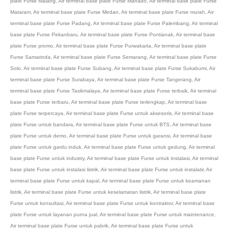
plate Furse Malang
,
Air terminal base plate Furse Manado
,
Air terminal base plate Furse
Mataram
,
Air terminal base plate Furse Medan
,
Air terminal base plate Furse murah
,
Air
terminal base plate Furse Padang
,
Air terminal base plate Furse Palembang
,
Air terminal
base plate Furse Pekanbaru
,
Air terminal base plate Furse Pontianak
,
Air terminal base
plate Furse promo
,
Air terminal base plate Furse Purwakarta
,
Air terminal base plate
Furse Samarinda
,
Air terminal base plate Furse Semarang
,
Air terminal base plate Furse
Solo
,
Air terminal base plate Furse Subang
,
Air terminal base plate Furse Sukabumi
,
Air
terminal base plate Furse Surabaya
,
Air terminal base plate Furse Tangerang
,
Air
terminal base plate Furse Tasikmalaya
,
Air terminal base plate Furse terbaik
,
Air terminal
base plate Furse terbaru
,
Air terminal base plate Furse terlengkap
,
Air terminal base
plate Furse terpercaya
,
Air terminal base plate Furse untuk aksesoris
,
Air terminal base
plate Furse untuk bandara
,
Air terminal base plate Furse untuk BTS
,
Air terminal base
plate Furse untuk demo
,
Air terminal base plate Furse untuk garansi
,
Air terminal base
plate Furse untuk gardu induk
,
Air terminal base plate Furse untuk gedung
,
Air terminal
base plate Furse untuk industry
,
Air terminal base plate Furse untuk instalasi
,
Air terminal
base plate Furse untuk instalasi listrik
,
Air terminal base plate Furse untuk instalatir
,
Air
terminal base plate Furse untuk kapal
,
Air terminal base plate Furse untuk keamanan
listrik
,
Air terminal base plate Furse untuk keselamatan listrik
,
Air terminal base plate
Furse untuk konsultasi
,
Air terminal base plate Furse untuk kontraktor
,
Air terminal base
plate Furse untuk layanan purna jual
,
Air terminal base plate Furse untuk maintenance
,
Air terminal base plate Furse untuk pabrik
,
Air terminal base plate Furse untuk