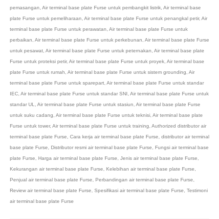
pemasangan
,
Air terminal base plate Furse untuk pembangkit listrik
,
Air terminal base
plate Furse untuk pemeliharaan
,
Air terminal base plate Furse untuk penangkal petir
,
Air
terminal base plate Furse untuk perawatan
,
Air terminal base plate Furse untuk
perbaikan
,
Air terminal base plate Furse untuk perkebunan
,
Air terminal base plate Furse
untuk pesawat
,
Air terminal base plate Furse untuk peternakan
,
Air terminal base plate
Furse untuk proteksi petir
,
Air terminal base plate Furse untuk proyek
,
Air terminal base
plate Furse untuk rumah
,
Air terminal base plate Furse untuk sistem grounding
,
Air
terminal base plate Furse untuk sparepart
,
Air terminal base plate Furse untuk standar
IEC
,
Air terminal base plate Furse untuk standar SNI
,
Air terminal base plate Furse untuk
standar UL
,
Air terminal base plate Furse untuk stasiun
,
Air terminal base plate Furse
untuk suku cadang
,
Air terminal base plate Furse untuk teknisi
,
Air terminal base plate
Furse untuk tower
,
Air terminal base plate Furse untuk training
,
Authorized distributor air
terminal base plate Furse
,
Cara kerja air terminal base plate Furse
,
distributor air terminal
base plate Furse
,
Distributor resmi air terminal base plate Furse
,
Fungsi air terminal base
plate Furse
,
Harga air terminal base plate Furse
,
Jenis air terminal base plate Furse
,
Kekurangan air terminal base plate Furse
,
Kelebihan air terminal base plate Furse
,
Penjual air terminal base plate Furse
,
Perbandingan air terminal base plate Furse
,
Review air terminal base plate Furse
,
Spesifikasi air terminal base plate Furse
,
Testimoni
air terminal base plate Furse