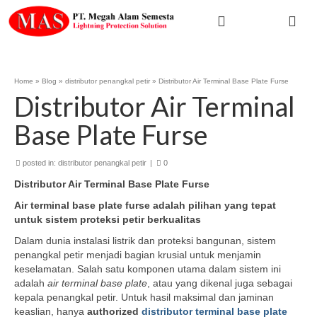
Home
»
Blog
»
distributor penangkal petir
»
Distributor Air Terminal Base Plate Furse
Distributor Air Terminal
Base Plate Furse
posted in:
distributor penangkal petir
|
0
Distributor Air Terminal
B
ase
P
late Furse
Air
terminal base plate
f
urse
adalah p
ilihan
yang t
epat
untuk
s
istem
p
roteksi
p
etir
b
erkualitas
Dalam dunia instalasi listrik dan proteksi bangunan, sistem
penangkal petir menjadi bagian krusial untuk menjamin
keselamatan. Salah satu komponen utama dalam sistem ini
adalah
air terminal base plate
, atau yang dikenal juga sebagai
kepala penangkal petir. Untuk hasil maksimal dan jaminan
keaslian, hanya
authorized
distributor terminal base plate