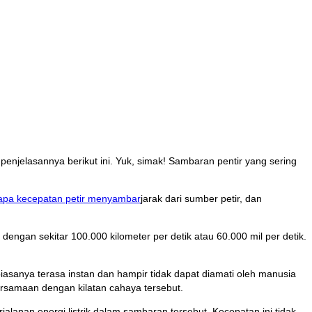
enjelasannya berikut ini. Yuk, simak! Sambaran pentir yang sering
jarak dari sumber petir, dan
ngan sekitar 100.000 kilometer per detik atau 60.000 mil per detik.
asanya terasa instan dan hampir tidak dapat diamati oleh manusia
bersamaan dengan kilatan cahaya tersebut.
nan energi listrik dalam sambaran tersebut. Kecepatan ini tidak