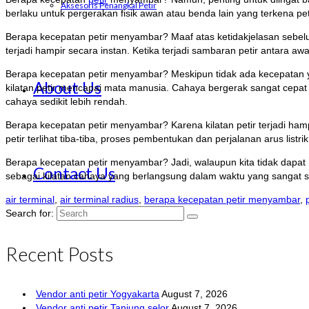
Aksesoris Penangkal Petir
berlaku untuk pergerakan fisik awan atau benda lain yang terkena pet
Berapa kecepatan petir menyambar? Maaf atas ketidakjelasan sebelu
terjadi hampir secara instan. Ketika terjadi sambaran petir antara awa
Berapa kecepatan petir menyambar? Meskipun tidak ada kecepatan ya
About Us
kilatan petir mencapai mata manusia. Cahaya bergerak sangat cepat 
cahaya sedikit lebih rendah.
Berapa kecepatan petir menyambar? Karena kilatan petir terjadi hamp
petir terlihat tiba-tiba, proses pembentukan dan perjalanan arus listr
Berapa kecepatan petir menyambar? Jadi, walaupun kita tidak dapat m
Contact Us
sebagai kilatan cahaya yang berlangsung dalam waktu yang sangat s
air terminal
,
air terminal radius
,
berapa kecepatan petir menyambar
,
Search for:
Recent Posts
Vendor anti petir Yogyakarta
August 7, 2026
Vendor anti petir Tanjung selor
August 7, 2026