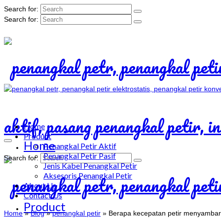
Search for:
Search for:
Home
Product
Home
Penangkal Petir Aktif
Penangkal Petir Pasif
Search for:
Jenis Kabel Penangkal Petir
Aksesoris Penangkal Petir
About Us
Contact Us
Product
Home
»
Blog
»
penangkal petir
»
Berapa kecepatan petir menyambar