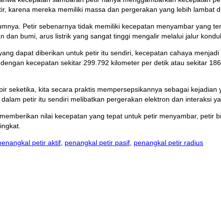
ir, karena mereka memiliki massa dan pergerakan yang lebih lambat diban
mnya. Petir sebenarnya tidak memiliki kecepatan menyambar yang teru
n dan bumi, arus listrik yang sangat tinggi mengalir melalui jalur kondu
ng dapat diberikan untuk petir itu sendiri, kecepatan cahaya menjad
dengan kecepatan sekitar 299.792 kilometer per detik atau sekitar 18
ir seketika, kita secara praktis mempersepsikannya sebagai kejadian ya
ik dalam petir itu sendiri melibatkan pergerakan elektron dan interaksi
emberikan nilai kecepatan yang tepat untuk petir menyambar, petir bia
ingkat.
penangkal petir aktif
,
penangkal petir pasif
,
penangkal petir radius