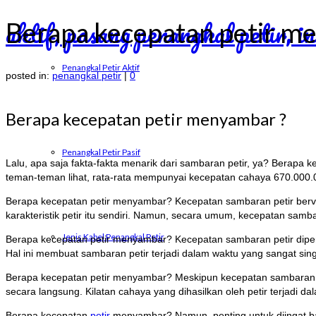
Berapa kecepatan petir 
Penangkal Petir Aktif
posted in:
penangkal petir
|
0
Berapa kecepatan petir menyambar ?
Penangkal Petir Pasif
Lalu, apa saja fakta-fakta menarik dari sambaran petir, ya? Berapa
teman-teman lihat, rata-rata mempunyai kecepatan cahaya 670.000.0
Berapa kecepatan petir menyambar? Kecepatan sambaran petir bervar
karakteristik petir itu sendiri. Namun, secara umum, kecepatan samb
Jenis Kabel Penangkal Petir
Berapa kecepatan petir menyambar? Kecepatan sambaran petir diperki
Hal ini membuat sambaran petir terjadi dalam waktu yang sangat sing
Berapa kecepatan petir menyambar? Meskipun kecepatan sambaran peti
secara langsung. Kilatan cahaya yang dihasilkan oleh petir terjadi d
Berapa kecepatan
petir
menyambar? Namun, penting untuk diingat ba