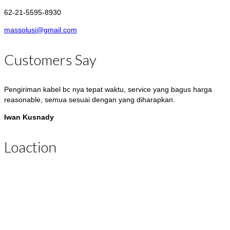
62-21-5595-8930
massolusi@gmail.com
Customers Say
Pengiriman kabel bc nya tepat waktu, service yang bagus harga
reasonable, semua sesuai dengan yang diharapkan.
Iwan Kusnady
evo franklin nya uda sampe. Thx ya, servisnya sudah bagus,
Loaction
koordinasinya bagus.
Wandi Simorangkir
Pengiriman erico nya tepat waktu, salam sukses ya
Anisa Sari
ground rod nya uda nyampe, thx ya. Bisa jadi langganan nih