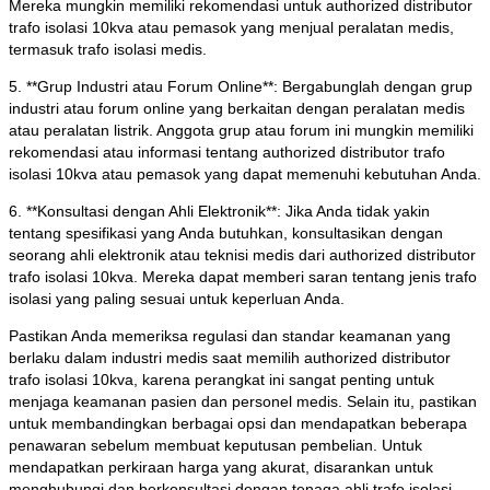
Mereka mungkin memiliki rekomendasi untuk authorized distributor
trafo isolasi 10kva atau pemasok yang menjual peralatan medis,
termasuk trafo isolasi medis.
5. **Grup Industri atau Forum Online**: Bergabunglah dengan grup
industri atau forum online yang berkaitan dengan peralatan medis
atau peralatan listrik. Anggota grup atau forum ini mungkin memiliki
rekomendasi atau informasi tentang authorized distributor trafo
isolasi 10kva atau pemasok yang dapat memenuhi kebutuhan Anda.
6. **Konsultasi dengan Ahli Elektronik**: Jika Anda tidak yakin
tentang spesifikasi yang Anda butuhkan, konsultasikan dengan
seorang ahli elektronik atau teknisi medis dari authorized distributor
trafo isolasi 10kva. Mereka dapat memberi saran tentang jenis trafo
isolasi yang paling sesuai untuk keperluan Anda.
Pastikan Anda memeriksa regulasi dan standar keamanan yang
berlaku dalam industri medis saat memilih authorized distributor
trafo isolasi 10kva, karena perangkat ini sangat penting untuk
menjaga keamanan pasien dan personel medis. Selain itu, pastikan
untuk membandingkan berbagai opsi dan mendapatkan beberapa
penawaran sebelum membuat keputusan pembelian. Untuk
mendapatkan perkiraan harga yang akurat, disarankan untuk
menghubungi dan berkonsultasi dengan tenaga ahli trafo isolasi