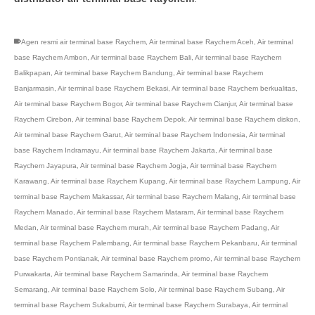
Agen resmi air terminal base Raychem
,
Air terminal base Raychem Aceh
,
Air terminal
base Raychem Ambon
,
Air terminal base Raychem Bali
,
Air terminal base Raychem
Balikpapan
,
Air terminal base Raychem Bandung
,
Air terminal base Raychem
Banjarmasin
,
Air terminal base Raychem Bekasi
,
Air terminal base Raychem berkualitas
,
Air terminal base Raychem Bogor
,
Air terminal base Raychem Cianjur
,
Air terminal base
Raychem Cirebon
,
Air terminal base Raychem Depok
,
Air terminal base Raychem diskon
,
Air terminal base Raychem Garut
,
Air terminal base Raychem Indonesia
,
Air terminal
base Raychem Indramayu
,
Air terminal base Raychem Jakarta
,
Air terminal base
Raychem Jayapura
,
Air terminal base Raychem Jogja
,
Air terminal base Raychem
Karawang
,
Air terminal base Raychem Kupang
,
Air terminal base Raychem Lampung
,
Air
terminal base Raychem Makassar
,
Air terminal base Raychem Malang
,
Air terminal base
Raychem Manado
,
Air terminal base Raychem Mataram
,
Air terminal base Raychem
Medan
,
Air terminal base Raychem murah
,
Air terminal base Raychem Padang
,
Air
terminal base Raychem Palembang
,
Air terminal base Raychem Pekanbaru
,
Air terminal
base Raychem Pontianak
,
Air terminal base Raychem promo
,
Air terminal base Raychem
Purwakarta
,
Air terminal base Raychem Samarinda
,
Air terminal base Raychem
Semarang
,
Air terminal base Raychem Solo
,
Air terminal base Raychem Subang
,
Air
terminal base Raychem Sukabumi
,
Air terminal base Raychem Surabaya
,
Air terminal