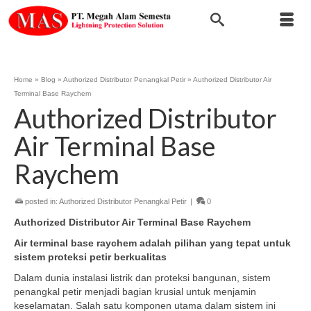
Home
»
Blog
»
Authorized Distributor Penangkal Petir
»
Authorized Distributor Air
Terminal Base Raychem
Authorized Distributor
Air Terminal Base
Raychem
posted in:
Authorized Distributor Penangkal Petir
|
0
Authorized Distributor Air Terminal
B
ase Raychem
Air
terminal base
raychem
adalah p
ilihan
yang t
epat untuk
s
istem
p
roteksi
p
etir
b
erkualitas
Dalam dunia instalasi listrik dan proteksi bangunan, sistem
penangkal petir menjadi bagian krusial untuk menjamin
keselamatan. Salah satu komponen utama dalam sistem ini