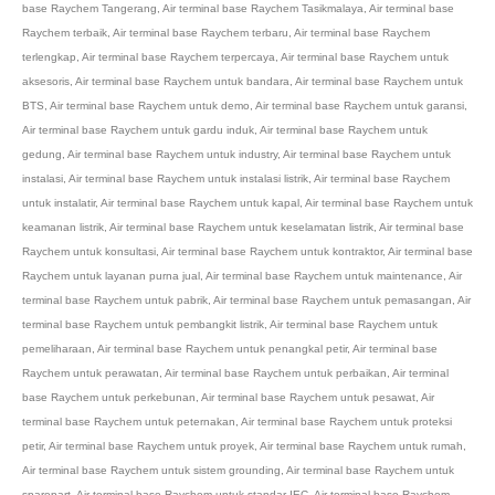
base Raychem Tangerang
,
Air terminal base Raychem Tasikmalaya
,
Air terminal base
Raychem terbaik
,
Air terminal base Raychem terbaru
,
Air terminal base Raychem
terlengkap
,
Air terminal base Raychem terpercaya
,
Air terminal base Raychem untuk
aksesoris
,
Air terminal base Raychem untuk bandara
,
Air terminal base Raychem untuk
BTS
,
Air terminal base Raychem untuk demo
,
Air terminal base Raychem untuk garansi
,
Air terminal base Raychem untuk gardu induk
,
Air terminal base Raychem untuk
gedung
,
Air terminal base Raychem untuk industry
,
Air terminal base Raychem untuk
instalasi
,
Air terminal base Raychem untuk instalasi listrik
,
Air terminal base Raychem
untuk instalatir
,
Air terminal base Raychem untuk kapal
,
Air terminal base Raychem untuk
keamanan listrik
,
Air terminal base Raychem untuk keselamatan listrik
,
Air terminal base
Raychem untuk konsultasi
,
Air terminal base Raychem untuk kontraktor
,
Air terminal base
Raychem untuk layanan purna jual
,
Air terminal base Raychem untuk maintenance
,
Air
terminal base Raychem untuk pabrik
,
Air terminal base Raychem untuk pemasangan
,
Air
terminal base Raychem untuk pembangkit listrik
,
Air terminal base Raychem untuk
pemeliharaan
,
Air terminal base Raychem untuk penangkal petir
,
Air terminal base
Raychem untuk perawatan
,
Air terminal base Raychem untuk perbaikan
,
Air terminal
base Raychem untuk perkebunan
,
Air terminal base Raychem untuk pesawat
,
Air
terminal base Raychem untuk peternakan
,
Air terminal base Raychem untuk proteksi
petir
,
Air terminal base Raychem untuk proyek
,
Air terminal base Raychem untuk rumah
,
Air terminal base Raychem untuk sistem grounding
,
Air terminal base Raychem untuk
sparepart
,
Air terminal base Raychem untuk standar IEC
,
Air terminal base Raychem