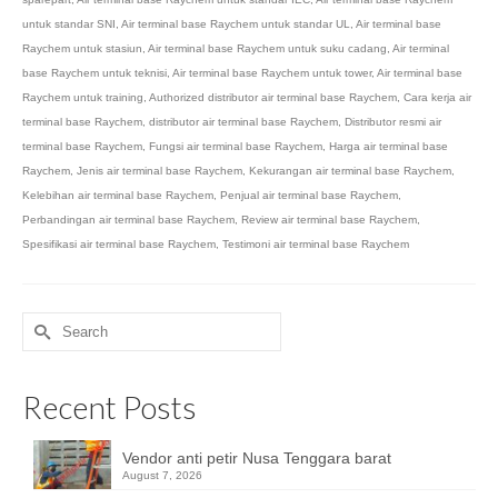
untuk standar SNI
,
Air terminal base Raychem untuk standar UL
,
Air terminal base
Raychem untuk stasiun
,
Air terminal base Raychem untuk suku cadang
,
Air terminal
base Raychem untuk teknisi
,
Air terminal base Raychem untuk tower
,
Air terminal base
Raychem untuk training
,
Authorized distributor air terminal base Raychem
,
Cara kerja air
terminal base Raychem
,
distributor air terminal base Raychem
,
Distributor resmi air
terminal base Raychem
,
Fungsi air terminal base Raychem
,
Harga air terminal base
Raychem
,
Jenis air terminal base Raychem
,
Kekurangan air terminal base Raychem
,
Kelebihan air terminal base Raychem
,
Penjual air terminal base Raychem
,
Perbandingan air terminal base Raychem
,
Review air terminal base Raychem
,
Spesifikasi air terminal base Raychem
,
Testimoni air terminal base Raychem
Search
for:
Recent Posts
Vendor anti petir Nusa Tenggara barat
August 7, 2026