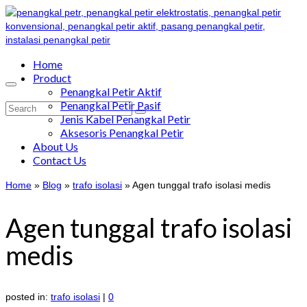
Home
Product
Penangkal Petir Aktif
Penangkal Petir Pasif
Search
Jenis Kabel Penangkal Petir
for:
Aksesoris Penangkal Petir
About Us
Contact Us
Home
»
Blog
»
trafo isolasi
»
Agen tunggal trafo isolasi medis
Agen tunggal trafo isolasi
medis
posted in:
trafo isolasi
|
0